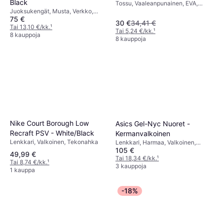
Black
Tossu, Vaaleanpunainen, EVA,
Vaaleanpunainen
Juoksukengät, Musta, Verkko,
Synteettinen
75 €
Tekstiili, Synteettinen, Tekonahka
30 €
34,41 €
Tai 13,10 €/kk.
¹
Tai 5,24 €/kk.
¹
8 kauppoja
8 kauppoja
Nike Court Borough Low
Asics Gel-Nyc Nuoret -
Recraft PSV - White/Black
Kermanvalkoinen
Lenkkari, Valkoinen, Tekonahka
Lenkkari, Harmaa, Valkoinen,
105 €
Hopea, Musta, Beige, Verkko,
49,99 €
Tekstiili, Synteettinen
Tai 18,34 €/kk.
¹
Tai 8,74 €/kk.
¹
3 kauppoja
1 kauppa
-18%