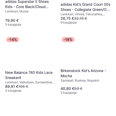
adidas Superstar II Shoes
adidas Kid's Grand Court 00s
Kids - Core Black/Cloud
Shoes - Collegiate Green/Off
Lenkkari, Musta
White
Lenkkari, Vihreä, Tekonahka,
White/Gum
26,75 €
32,10 €
Nahka, Säämiskä
79,90 €
6 kauppoja
5 kauppoja
-14%
-18%
Birkenstock Kid's Arizona -
New Balance 740 Kids Lace
Mocha
Sneakerit
Sandaali, Ruskea, Nupukki
Lenkkari, Valkoinen, Synteettinen,
89,91 €
105 €
Verkko
40,80 €
50 €
4 kauppoja
5 kauppoja