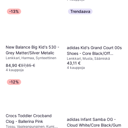
-13%
Trendaava
New Balance Big Kid's 530 -
adidas Kid's Grand Court 00s
Grey Matter/Silver Metalic
Shoes - Core Black/Off
Lenkkari, Harmaa, Synteettinen
Lenkkari, Musta, Säämiskä
White/Gum
43,11 €
84,90 €
97,85 €
4 kauppoja
4 kauppoja
-12%
Crocs Toddler Crocband
adidas Infant Samba OG -
Clog - Ballerina Pink
Cloud White/Core Black/Gum
Tossu, Vaaleanpunainen, Kumi,