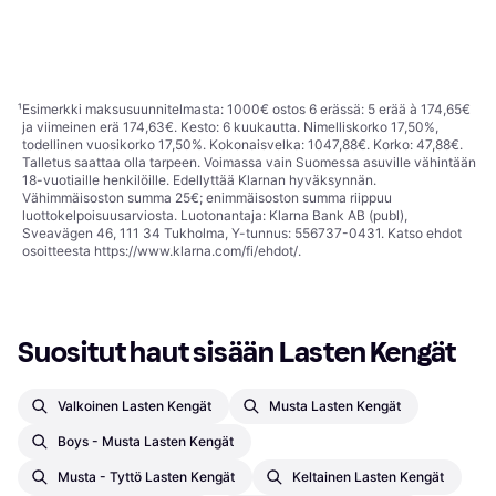
White/Solar Purple/Solar
39,99 €
Nahka
50 €
kovalle alustalle, Sininen,
Tai 6,99 €/kk.
¹
Turbo
Vaaleanpunainen, Violetti,
Tai 8,74 €/kk.
¹
2 kauppoja
Valkoinen, Monivärinen,
3 kauppoja
1
2
3
...
275
...
546
Synteettinen, Nahka, Tekonahka,
Kumi
¹
Esimerkki maksusuunnitelmasta: 1000€ ostos 6 erässä: 5 erää à 174,65€
ja viimeinen erä 174,63€. Kesto: 6 kuukautta. Nimelliskorko 17,50%,
todellinen vuosikorko 17,50%. Kokonaisvelka: 1047,88€. Korko: 47,88€.
Talletus saattaa olla tarpeen. Voimassa vain Suomessa asuville vähintään
18-vuotiaille henkilöille. Edellyttää Klarnan hyväksynnän.
Vähimmäisoston summa 25€; enimmäisoston summa riippuu
luottokelpoisuusarviosta. Luotonantaja: Klarna Bank AB (publ),
Sveavägen 46, 111 34 Tukholma, Y-tunnus: 556737-0431. Katso ehdot
osoitteesta
https://www.klarna.com/fi/ehdot/
.
Suositut haut sisään Lasten Kengät
Valkoinen Lasten Kengät
Musta Lasten Kengät
Boys - Musta Lasten Kengät
Musta - Tyttö Lasten Kengät
Keltainen Lasten Kengät