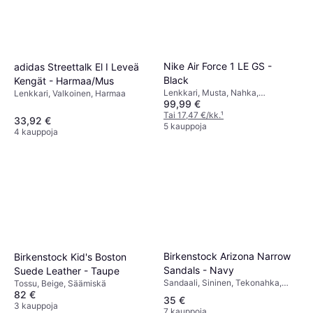
Nike Air Force 1 LE GS -
adidas Streettalk El I Leveä
Black
Kengät - Harmaa/Mus
Lenkkari, Musta, Nahka,
Lenkkari, Valkoinen, Harmaa
99,99 €
Tekonahka
Tai 17,47 €/kk.
¹
33,92 €
5 kauppoja
4 kauppoja
Birkenstock Arizona Narrow
Birkenstock Kid's Boston
Sandals - Navy
Suede Leather - Taupe
Sandaali, Sininen, Tekonahka,
Tossu, Beige, Säämiskä
Nupukki, Synteettinen
82 €
35 €
3 kauppoja
7 kauppoja