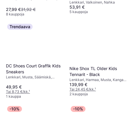
Lenkkari, Valkoinen, Nahka
EVA
53,91 €
27,99 €
31,92 €
5 kauppoja
8 kauppoja
Trendaava
DC Shoes Court Graffik Kids
Nike Shox TL Older Kids
Sneakers
Tennarit - Black
Lenkkari, Musta, Säämiskä,
Lenkkari, Harmaa, Musta, Kangas,
Nupukki, Nahka
139,99 €
Verkko, Tekstiili
49,95 €
Tai 24,45 €/kk.
¹
Tai 8,73 €/kk.
¹
2 kauppoja
1 kauppa
-10%
-10%