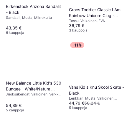
Birkenstock Arizona Sandalit
Crocs Toddler Classic I Am
- Black
Rainbow Unicorn Clog -
Sandaali, Musta, Mikrokuitu
Tossu, Valkoinen, EVA
Chalk
36,79 €
43,35 €
3 kauppoja
6 kauppoja
-11%
New Balance Little Kid's 530
Vans Kid's Knu Skool Skate -
Bungee - White/Natural
Black
Juoksukengät, Valkoinen, Verkko,
Indigo/Silver Metallic
Lenkkari, Musta, Valkoinen,
Synteettinen
44,79 €
50,24 €
Kangas, Nahka, Tekstiili,
54,89 €
Säämiskä
5 kauppoja
5 kauppoja