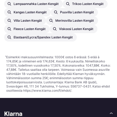
Lampaannahka Lasten Kengät
Trikoo Lasten Kengät
Kangas Lasten Kengät
Puuvilla Lasten Kengät
Villa Lasten Kengät
Merinovilla Lasten Kengät
Fleece Lasten Kengät
Viskoosi Lasten Kengät
Elastaani/Lycra/Spandex Lasten Kengät
¹
Esimerkki maksusuunnitelmasta: 1000€ ostos 6 erässä: 5 erää à
174,65€ ja viimeinen erä 174,63€. Kesto: 6 kuukautta. Nimelliskorko
17,50%, todellinen vuosikorko 17,50%. Kokonaisvelka: 1047,88€. Korko:
47,88€. Talletus saattaa olla tarpeen. Voimassa vain Suomessa asuville
vähintään 18-vuotiaille henkilöille. Edellyttää Klarnan hyväksynnän.
Vähimmäisoston summa 25€; enimmäisoston summa riippuu
luottokelpoisuusarviosta. Luotonantaja: Klarna Bank AB (publ),
Sveavägen 46, 111 34 Tukholma, Y-tunnus: 556737-0431. Katso ehdot
osoitteesta
https://www.klarna.com/fi/ehdot/
.
Klarna