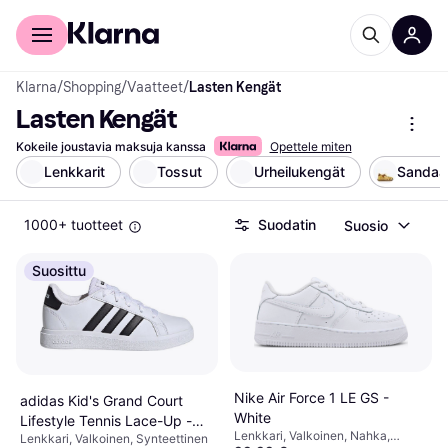
Kuluttajille
Yrityksille
Klarna
/
Shopping
/
Vaatteet
/
Lasten Kengät
Lasten Kengät
Kokeile joustavia maksuja kanssa
Opettele miten
Lenkkarit
Tossut
Urheilukengät
Sandaal
1000+ tuotteet
Suodatin
Suosio
Suosittu
Nike Air Force 1 LE GS -
adidas Kid's Grand Court
White
Lifestyle Tennis Lace-Up -
Lenkkari, Valkoinen, Nahka,
Lenkkari, Valkoinen, Synteettinen
Cloud White/Core Black