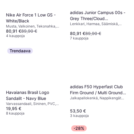
adidas Junior Campus 00s -
Nike Air Force 1 Low GS -
Grey Three/Cloud
White/Black
Lenkkari, Harmaa, Säämiskä,
White/Cloud White
Musta, Valkoinen, Tekonahka,
Nahka
80,91 €
89,90 €
Nahka
80,91 €
89,90 €
4 kauppoja
7 kauppoja
Trendaava
adidas F50 Hyperfast Club
Havaianas Brasil Logo
Firm Ground / Multi Ground
Jalkapallokenkä, Nappikengät
Sandalit - Navy Blue
Football Boots Kids - Cloud
kovalle alustalle, Monivärinen,
Varvassandaali, Sininen, PVC,
White / Solar Purple / Solar
Valkoinen, Sininen, Nahka,
19,95 €
Kumi
Turbo - 36
53,50 €
Synteettinen
8 kauppoja
3 kauppoja
-28%