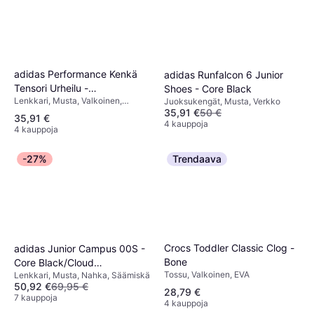
adidas Performance Kenkä
adidas Runfalcon 6 Junior
Tensori Urheilu -
Shoes - Core Black
Lenkkari, Musta, Valkoinen,
Juoksukengät, Musta, Verkko
Cmusta/Ftwwht
35,91 €
50 €
Synteettinen, Verkko, Tekstiili
35,91 €
4 kauppoja
4 kauppoja
-27%
Trendaava
Crocs Toddler Classic Clog -
adidas Junior Campus 00S -
Bone
Core Black/Cloud
Tossu, Valkoinen, EVA
Lenkkari, Musta, Nahka, Säämiskä
White/Cloud White
50,92 €
69,95 €
28,79 €
7 kauppoja
4 kauppoja