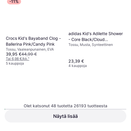
-11%
adidas Kid's Adilette Shower
Crocs Kid's Bayaband Clog -
- Core Black/Cloud
Ballerina Pink/Candy Pink
Tossu, Musta, Synteettinen
White/Core Black
Tossu, Vaaleanpunainen, EVA
39,95 €
44,99 €
Tai 6,98 €/kk.
¹
23,39 €
5 kauppoja
4 kauppoja
Olet katsonut 48 tuotetta 26193 tuotteesta
adidas F50 Hyperfast Club
Näytä lisää
Firm Ground Multi Ground
Nike Force 1 Crib TD - White
Jalkapallokenkä,
Football Boots - Cloud
Ensimmäinen Askel, Valkoinen,
Tekonurmikengät, Nappikengät