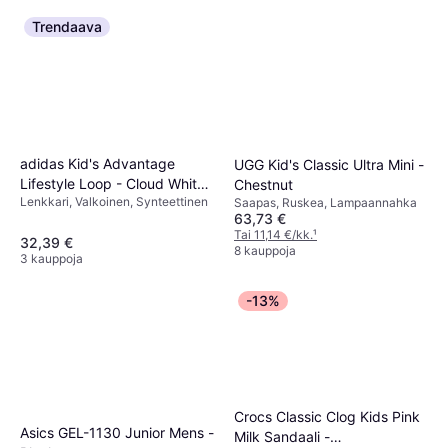
Trendaava
adidas Kid's Advantage
UGG Kid's Classic Ultra Mini -
Lifestyle Loop - Cloud White /
Chestnut
Lenkkari, Valkoinen, Synteettinen
Real Pink / Core Black
Saapas, Ruskea, Lampaannahka
63,73 €
Tai 11,14 €/kk.
¹
32,39 €
8 kauppoja
3 kauppoja
-13%
Crocs Classic Clog Kids Pink
Asics GEL-1130 Junior Mens -
Milk Sandaali -