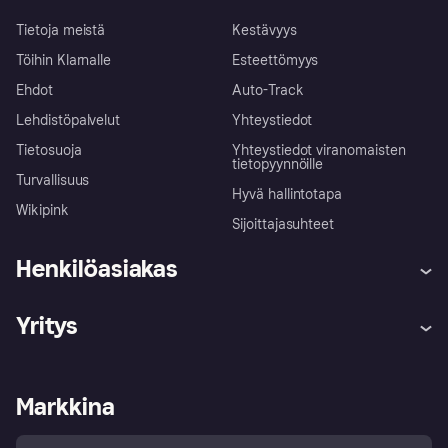
Tietoja meistä
Kestävyys
Töihin Klarnalle
Esteettömyys
Ehdot
Auto-Track
Lehdistöpalvelut
Yhteystiedot
Tietosuoja
Yhteystiedot viranomaisten
tietopyynnöille
Turvallisuus
Hyvä hallintotapa
Wikipink
Sijoittajasuhteet
Henkilöasiakas
Ohje
Reklamaatiot
Yritys
Kirjaudu sisään
Shoppaile turvallisesti Klarnalla
Kauppiastuki
Kehittäjät
Klarna app
Yksityisyysasetukset
Kirjaudu sisään yrityksenä
Operatiivinen tila
Markkina
Tutustu kauppoihin
Peruutusoikeutesi
Myy Klarnalla
Kumppanit ja integraatiot
Ostajan turva