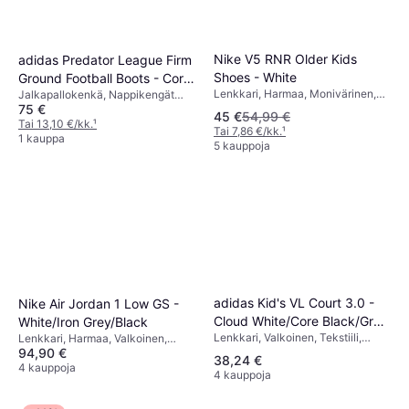
Nike V5 RNR Older Kids
adidas Predator League Firm
Shoes - White
Ground Football Boots - Core
Lenkkari, Harmaa, Monivärinen,
Jalkapallokenkä, Nappikengät
Black/Cloud White/Lucid Red
75 €
Valkoinen, Musta, Kangas, Verkko,
kovalle alustalle, Punainen, Musta,
45 €
54,99 €
Tekonahka, Synteettinen, Tekstiili
Valkoinen, Verkko, Synteettinen,
Tai 13,10 €/kk.
¹
Tai 7,86 €/kk.
¹
Tekstiili
1 kauppa
5 kauppoja
adidas Kid's VL Court 3.0 -
Nike Air Jordan 1 Low GS -
Cloud White/Core Black/Grey
White/Iron Grey/Black
Lenkkari, Valkoinen, Tekstiili,
One
Lenkkari, Harmaa, Valkoinen,
Nahka, Säämiskä
94,90 €
Nahka, Tekonahka
38,24 €
4 kauppoja
4 kauppoja