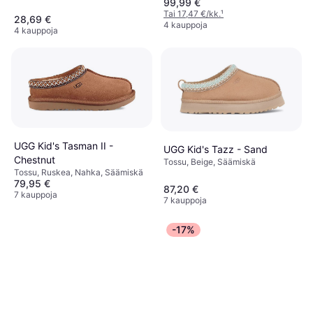
99,99 €
Tekonahka, Synteettinen
Tai 17,47 €/kk.
¹
28,69 €
4 kauppoja
4 kauppoja
UGG Kid's Tasman II -
UGG Kid's Tazz - Sand
Chestnut
Tossu, Beige, Säämiskä
Tossu, Ruskea, Nahka, Säämiskä
79,95 €
87,20 €
7 kauppoja
7 kauppoja
-17%