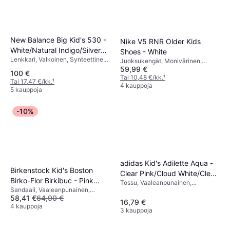
New Balance Big Kid's 530 -
Nike V5 RNR Older Kids
White/Natural Indigo/Silver
Shoes - White
Lenkkari, Valkoinen, Synteettinen,
Metallic
Juoksukengät, Monivärinen,
Verkko
59,99 €
Musta, Ruskea, Harmaa,
100 €
Valkoinen, Tekonahka, Kangas,
Tai 10,48 €/kk.
¹
Tai 17,47 €/kk.
¹
Verkko, Tekstiili, Synteettinen
4 kauppoja
5 kauppoja
-10%
adidas Kid's Adilette Aqua -
Birkenstock Kid's Boston
Clear Pink/Cloud White/Clear
Birko-Flor Birkibuc - Pink
Tossu, Vaaleanpunainen,
Pink
Sandaali, Vaaleanpunainen,
Clay
Synteettinen
58,41 €
64,90 €
Monivärinen, Säämiskä, Nahka,
16,79 €
Tekonahka, Synteettinen, Korkki,
4 kauppoja
3 kauppoja
Nupukki