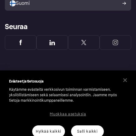
Suomi
Seuraa
Evästeet ja tietosuoja
Käytämme evästeitä verkkosivun toiminnan varmistamiseen,
yksilöllistämiseen sekä selaamisesi analysointiin. Jaamme myös
tietoja markkinointikumppaneillemme.
Muokkaa asetuksia
Copyright © 2005-2026 Klarna Bank AB (publ). Headquarters: Stockholm, Sweden. All
rights reserved. Klarna Bank AB (publ). Sveavägen 46, 111 34 Stockholm. Organization
number: 556737-0431
Hylkää kaikki
Salli kaikki