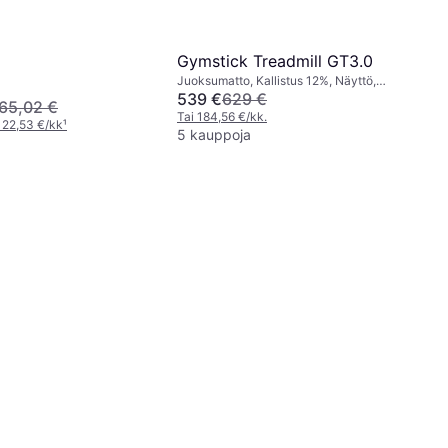
Gymstick Treadmill GT3.0
Juoksumatto, Kallistus 12%, Näyttö,
Kuljetuspyörät, Juomapulloteline,
539 €
629 €
65,02 €
Kalorimittari, Sykemittari, Taitettava,
Tai 184,56 €/kk.
 22,53 €/kk
¹
Bluetooth
5 kauppoja