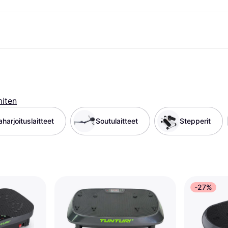
ksuvaihtoehdot
Shoppaile ja vertaa hintoja
Ostokset ja palkinnot
Raha-asiat
Lisätietoa
Valokuvat
Toimis
com
suvaihtoehdot
Ale
Tutustu kauppoihin
Pelaaminen ja Viihde
Klarna-kortti
Mikä on Kla
sa heti
Kauneus & Terveys
Cashback
Puhelimet & Wearablet
Saldo
sa 30 päivän
Vaatteet
Jäsenyys
Lapset ja Perhe
Tilityypit
miten
ratarvike
uessa
Lelut
Moottorikuljetukset
Säästötili
sa 3 erässä
Koti ja Sisustus
Puutarha ja Patio
Talletustili
harjoituslaitteet
Soutulaitteet
Stepperit
oitus
Ääni ja Kuva
Keittiökoneet
ilePay
Urheilu ja Ulkoilu
Kodinkoneet
Tietotekniikka
Kirjat, Elokuvat ja Musiikki
isto
Tee se itse
Kaikki
-27%