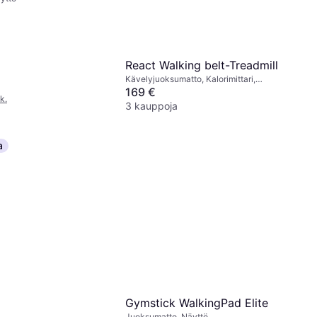
React Walking belt-Treadmill
Kävelyjuoksumatto, Kalorimittari,
Taitettava, Näyttö, Kuljetuspyörät,
169 €
k.
Nopeusmittari
3 kauppoja
a
Gymstick WalkingPad Elite
Juoksumatto, Näyttö