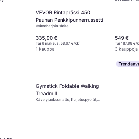
VEVOR Rintaprässi 450
Paunan Penkkipunnerrussetti
Voimaharjoituslaite
335,90 €
549 €
Tai 6 maksua, 58,67 €/kk
¹
Tai 187,98 €/k
1 kauppa
3 kauppoja
Trendaav
Gymstick Foldable Walking
Treadmill
Kävelyjuoksumatto, Kuljetuspyörät,
Nopeusmittari, Kalorimittari, USB,
Taitettava, Näyttö