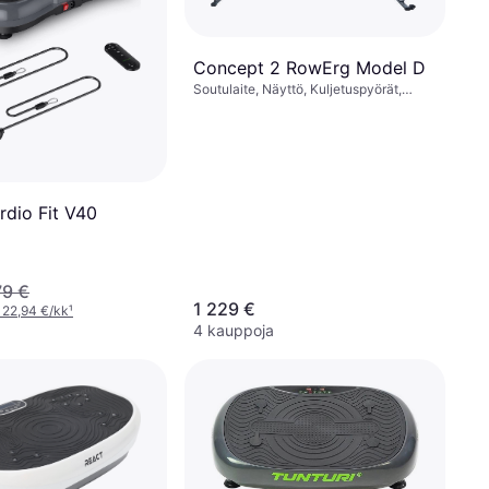
Concept 2 RowErg Model D
Soutulaite, Näyttö, Kuljetuspyörät,
Taitettava, Bluetooth
rdio Fit V40
79 €
1 229 €
 22,94 €/kk
¹
4 kauppoja