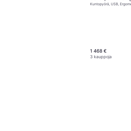
Kuntopyörä, USB, Ergomet
Säädettävä satula, Kalori
Sykemittari, Bluetooth
1 468 €
3 kauppoja