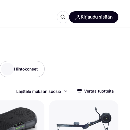
Kirjaudu sisään
totarvikkeet
rna?
Hiihtokoneet
 kategoriat
Vertaa tuotteita
Lajittele mukaan suosio