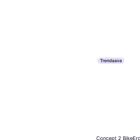
Trendaava
Concept 2 BikeEr