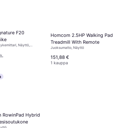
gnature F20
Homcom 2.5HP Walking Pad
ike
Treadmill With Remote
ykemittari, Näyttö,
Juoksumatto, Näyttö
t
k.
151,88 €
1 kauppa
a
h RowinPad Hybrid
Vesisoutukone
äyttö