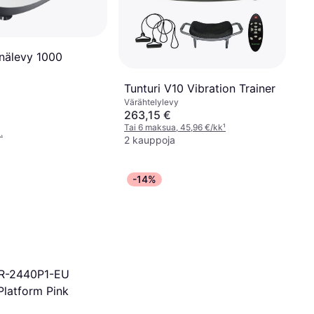
inälevy 1000
Tunturi V10 Vibration Trainer
Värähtelylevy
263,15 €
Tai 6 maksua, 45,96 €/kk
¹
.
2 kauppoja
-14%
R-2440P1-EU
Platform Pink