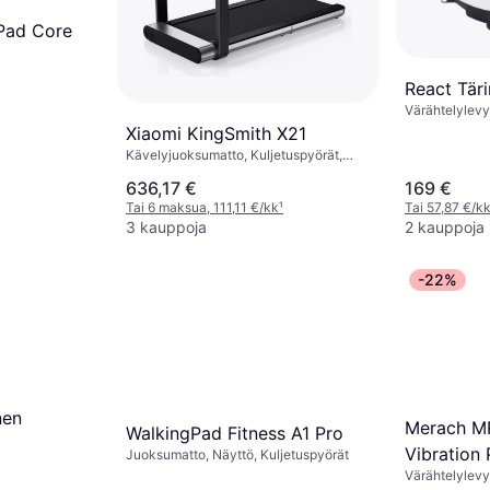
Pad Core
React Tär
Värähtelylevy
Xiaomi KingSmith X21
Kävelyjuoksumatto, Kuljetuspyörät,
Taitettava, Sykemittari
636,17 €
169 €
Tai 6 maksua, 111,11 €/kk
¹
Tai 57,87 €/kk
3 kauppoja
2 kauppoja
-22%
nen
Merach M
WalkingPad Fitness A1 Pro
Vibration 
Juoksumatto, Näyttö, Kuljetuspyörät
Värähtelylevy