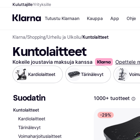
Kuluttajille
Yrityksille
Tutustu Klarnaan
Kauppa
App
Ohje
Klarna
/
Shopping
/
Urheilu ja Ulkoilu
/
Kuntolaitteet
Kaupat
Ma
Kuntolaitteet
Booking.
Mak
Gigantti
Mak
H&M
Mak
Kokeile joustavia maksuja kanssa
Opettele 
Peten Koi
kul
Wolt
Mak
Kardiolaitteet
Tärinälevyt
Voima
Rah
Mob
Suodatin
Kauppahakem
1000+ tuotteet
Kuntolaitteet
-29%
Kardiolaitteet
Tärinälevyt
Voimaharjoituslaitteet