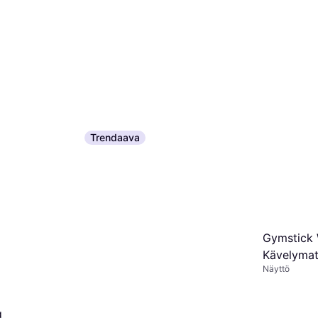
Trendaava
Gymstick
Kävelymat
Näyttö
g