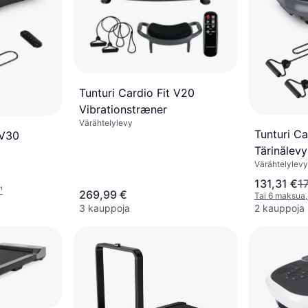
Tunturi Cardio Fit V20
Vibrationstræner
Värähtelylevy
Tunturi Ca
 V30
Tärinälevy
Värähtelylevy
131,31 €
1
¹
269,99 €
Tai 6 maksua,
3 kauppoja
2 kauppoja