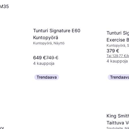
 M35
Tunturi Signature E60
Tunturi Si
Kuntopyörä
Exercise B
Kuntopyörä, Näyttö
Kuntopyörä, S
Kuljetuspyörä
379 €
Tai 129,77 €/k
649 €
749 €
4 kauppoja
4 kauppoja
Trendaava
Trendaav
King Smit
Taittuva 
vy
Soutulaite, N