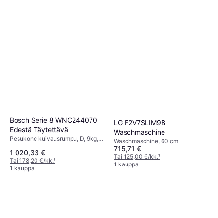
Bosch Serie 8 WNC244070
LG F2V7SLIM9B
Edestä Täytettävä
Waschmaschine
Pesukone kuivausrumpu, D, 9kg,
Waschmaschine, 60 cm
60 cm
715,71 €
1 020,33 €
Tai 125,00 €/kk.
¹
Tai 178,20 €/kk.
¹
1 kauppa
1 kauppa