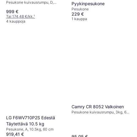
Pesukone kuivausrumpu, D,
Pyykinpesukone
10.5kg, 60 cm
Pesukone
999 €
229 €
Tai 174,48 €/kk.
¹
1 kauppa
4 kauppoja
Camry CR 8052 Valkoinen
Pesukone kuivausrumpu, 3kg, 60
cm
LG F6WV710P2S Edestä
Täytettävä 10.5 kg
Pesukone, A, 10.5kg, 60 cm
919,41 €
95,05 €