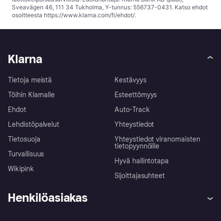
Sveavägen 46, 111 34 Tukholma, Y-tunnus: 556737-0431. Katso ehdot
osoitteesta
https://www.klarna.com/fi/ehdot/
.
Klarna
Tietoja meistä
Kestävyys
Töihin Klarnalle
Esteettömyys
Ehdot
Auto-Track
Lehdistöpalvelut
Yhteystiedot
Tietosuoja
Yhteystiedot viranomaisten
tietopyynnöille
Turvallisuus
Hyvä hallintotapa
Wikipink
Sijoittajasuhteet
Henkilöasiakas
Ohje
Reklamaatiot