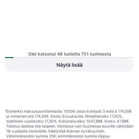
Olet katsonut 48 tuotetta 751 tuotteesta
Näytä lisää
AEG Pesukone
Bosch WIW28443
7332543972920
Pesukone, C, 8kg, 60 cm
825,45 €
1 173,68 €
Tai 144,17 €/kk.
¹
Tai 204,99 €/kk.
¹
1 kauppa
1 kauppa
1
2
3
...
10
...
16
¹
Esimerkki maksusuunnitelmasta: 1000€ ostos 6 erässä: 5 erää à 174,65€
ja viimeinen erä 174,63€. Kesto: 6 kuukautta. Nimelliskorko 17,50%,
todellinen vuosikorko 17,50%. Kokonaisvelka: 1047,88€. Korko: 47,88€.
Talletus saattaa olla tarpeen. Voimassa vain Suomessa asuville vähintään
18-vuotiaille henkilöille. Edellyttää Klarnan hyväksynnän.
Vähimmäisoston summa 25€; enimmäisoston summa riippuu