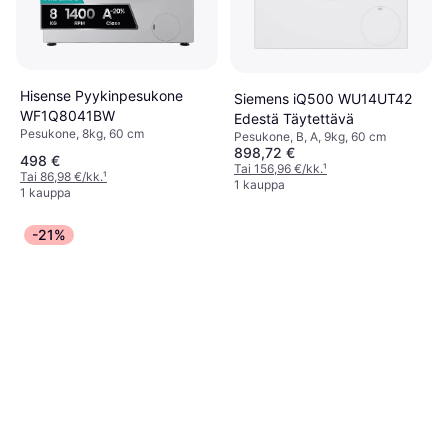
Hisense Pyykinpesukone
Siemens iQ500 WU14UT42
WF1Q8041BW
Edestä Täytettävä
Pesukone, 8kg, 60 cm
Pesukone, B, A, 9kg, 60 cm
898,72 €
498 €
Tai 156,96 €/kk.
¹
Tai 86,98 €/kk.
¹
1 kauppa
1 kauppa
-21%