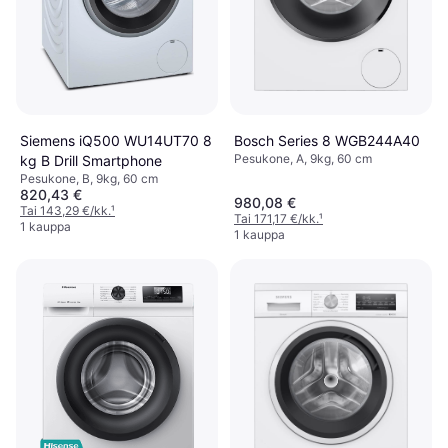
Siemens iQ500 WU14UT70 8
Bosch Series 8 WGB244A40
Pesukone, A, 9kg, 60 cm
kg B Drill Smartphone
Pesukone, B, 9kg, 60 cm
820,43 €
980,08 €
Tai 143,29 €/kk.
¹
Tai 171,17 €/kk.
¹
1 kauppa
1 kauppa