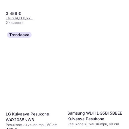
3 459 €
Tai 604,11 €/kk.
¹
2 kauppoja
Electrolux Pyykinpesukone
Trendaava
EW6T472E2E
599 €
Tai 104,62 €/kk.
¹
2 kauppoja
Samsung WD11DG5B15BBEE
LG Kuivaava Pesukone
Kuivaava Pesukone
W4X1085NWB
Pesukone kuivausrumpu, 60 cm
Pesukone kuivausrumpu, 60 cm