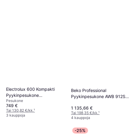
Electrolux 600 Kompakti
Beko Professional
Pyykinpesukone
Pyykinpesukone AWB 912S
Pesukone
EW6S662G38
PRO
749 €
1 135,66 €
Tai 130,82 €/kk.
¹
Tai 198,35 €/kk.
¹
3 kauppoja
4 kauppoja
-25%