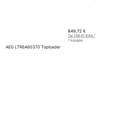
849,72 €
Tai 148,41 €/kk.
¹
1 kauppa
AEG LTR6A60370 Toploader
Pyykinpesukoneet Valkoinen
Pesukone, A, 7kg, 40 cm
853,61 €
Tai 149,09 €/kk.
¹
1 kauppa