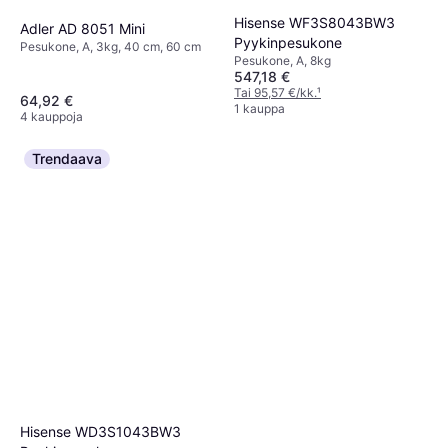
Hisense WF3S8043BW3
Adler AD 8051 Mini
Pyykinpesukone
Pesukone, A, 3kg, 40 cm, 60 cm
Pesukone, A, 8kg
547,18 €
Tai 95,57 €/kk.
¹
64,92 €
1 kauppa
4 kauppoja
Trendaava
Hisense WD3S1043BW3