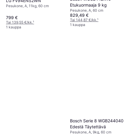
LG FV94ENS2WN
Etukuormaaja 9 kg
Pesukone, A, 11kg, 60 cm
Pesukone, A, 60 cm
829,49 €
799 €
Tai 144,87 €/kk.
¹
Tai 139,55 €/kk.
¹
1 kauppa
1 kauppa
Bosch Serie 8 WGB244040
Edestä Täytettävä
Pesukone, A, 9kg, 60 cm