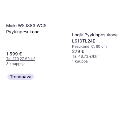
Miele WSJ883 WCS
Pyykinpesukone
Logik Pyykinpesukone
L610TL24E
Pesukone, C, 60 cm
279 €
1 599 €
Tai 48,73 €/kk.
¹
Tai 279,27 €/kk.
¹
1 kauppa
3 kauppoja
Trendaava