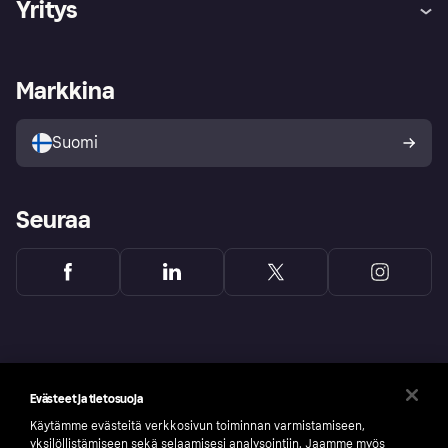
Yritys
Kirjaudu sisään
Shoppaile turvallisesti Klarnalla
Kauppiastuki
Kehittäjät
Klarna app
Yksityisyysasetukset
Kirjaudu sisään yrityksenä
Operatiivinen tila
Markkina
Tutustu kauppoihin
Peruutusoikeutesi
Myy Klarnalla
Kumppanit ja integraatiot
Ostajan turva
Suomi
Seuraa
Evästeet ja tietosuoja
Käytämme evästeitä verkkosivun toiminnan varmistamiseen,
yksilöllistämiseen sekä selaamisesi analysointiin. Jaamme myös