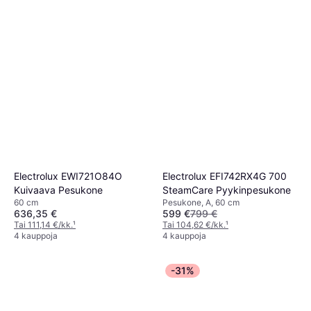
Electrolux EWI721O84O
Electrolux EFI742RX4G 700
Kuivaava Pesukone
SteamCare Pyykinpesukone
60 cm
Pesukone, A, 60 cm
636,35 €
599 €
799 €
Tai 111,14 €/kk.
¹
Tai 104,62 €/kk.
¹
4 kauppoja
4 kauppoja
-31%