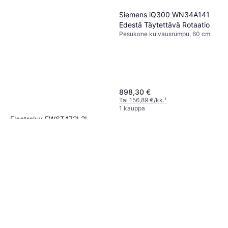
Siemens iQ300 WN34A141
Edestä Täytettävä Rotaatio
Pesukone kuivausrumpu, 60 cm
898,30 €
Tai 156,89 €/kk.
¹
1 kauppa
Electrolux EW6T472L2L
Pyykinpesukone
Pesukone, 60 cm
399 €
449 €
Tai 69,69 €/kk.
¹
5 kauppoja