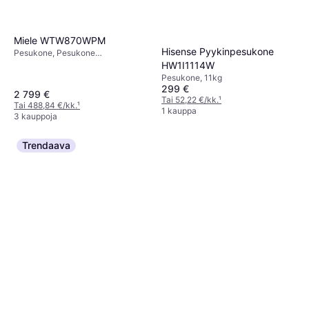
Miele WTW870WPM
Hisense Pyykinpesukone
Pesukone, Pesukone
kuivausrumpu, A, 9kg, 60 cm
HW1I1114W
Pesukone, 11kg
299 €
2 799 €
Tai 52,22 €/kk.
¹
Tai 488,84 €/kk.
¹
1 kauppa
3 kauppoja
Trendaava