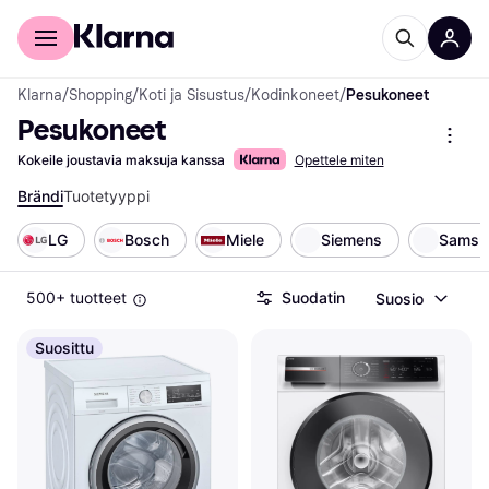
Kuluttajille
Yrityksille
Klarna
/
Shopping
/
Koti ja Sisustus
/
Kodinkoneet
/
Pesukoneet
Pesukoneet
Kokeile joustavia maksuja kanssa
Opettele miten
Brändi
Tuotetyyppi
LG
Bosch
Miele
Siemens
Samsu
500+ tuotteet
Suodatin
Suosio
Suosittu