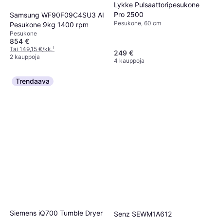
Lykke Pulsaattoripesukone
Pro 2500
Samsung WF90F09C4SU3 AI
Pesukone, 60 cm
Pesukone 9kg 1400 rpm
Pesukone
854 €
Tai 149,15 €/kk.
¹
249 €
2 kauppoja
4 kauppoja
Trendaava
Siemens iQ700 Tumble Dryer
Senz SEWM1A612