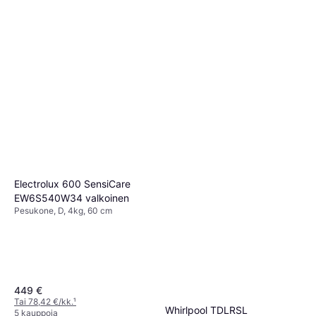
Pesukone, 7kg, 60 cm
Pesukone, A, 6kg, 40 cm
412,75 €
599 €
649 €
Tai 72,09 €/kk.
¹
Tai 113,35 €/kk.
¹
4 kauppoja
4 kauppoja
Electrolux 600 SensiCare
EW6S540W34 valkoinen
Pesukone, D, 4kg, 60 cm
449 €
Tai 78,42 €/kk.
¹
Whirlpool TDLRSL
5 kauppoja