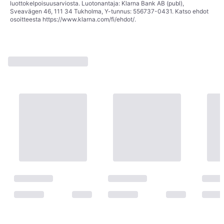
luottokelpoisuusarviosta. Luotonantaja: Klarna Bank AB (publ),
Sveavägen 46, 111 34 Tukholma, Y-tunnus: 556737-0431. Katso ehdot
osoitteesta
https://www.klarna.com/fi/ehdot/
.