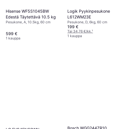
Hisense WF5S1045BW
Logik Pyykinpesukone
Edestä Täytettävä 10.5 kg
L612WM23E
Pesukone, A, 10.5kg, 60 cm
Pesukone, D, 6kg, 60 cm
199 €
Tai 34,76 €/kk.
¹
599 €
1 kauppa
1 kauppa
Bosch WGG244ZR10