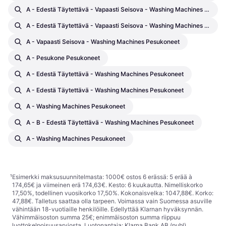
A - Edestä Täytettävä - Vapaasti Seisova - Washing Machines Pesukoneet
A - Edestä Täytettävä - Vapaasti Seisova - Washing Machines Pesukoneet
A - Vapaasti Seisova - Washing Machines Pesukoneet
A - Pesukone Pesukoneet
A - Edestä Täytettävä - Washing Machines Pesukoneet
A - Edestä Täytettävä - Washing Machines Pesukoneet
A - Washing Machines Pesukoneet
A - B - Edestä Täytettävä - Washing Machines Pesukoneet
A - Washing Machines Pesukoneet
¹
Esimerkki maksusuunnitelmasta: 1000€ ostos 6 erässä: 5 erää à
174,65€ ja viimeinen erä 174,63€. Kesto: 6 kuukautta. Nimelliskorko
17,50%, todellinen vuosikorko 17,50%. Kokonaisvelka: 1047,88€. Korko:
47,88€. Talletus saattaa olla tarpeen. Voimassa vain Suomessa asuville
vähintään 18-vuotiaille henkilöille. Edellyttää Klarnan hyväksynnän.
Vähimmäisoston summa 25€; enimmäisoston summa riippuu
luottokelpoisuusarviosta. Luotonantaja: Klarna Bank AB (publ),