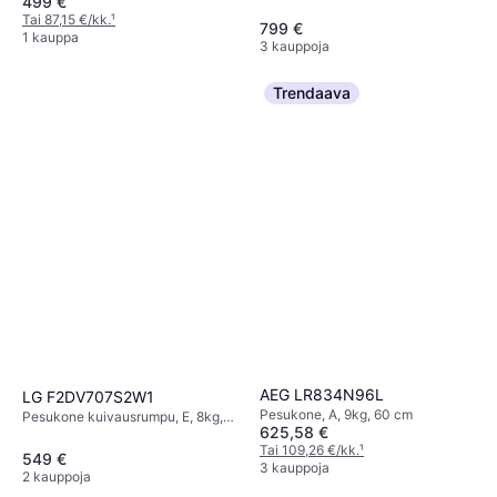
499 €
Tai 87,15 €/kk.
¹
799 €
1 kauppa
3 kauppoja
Trendaava
AEG LR834N96L
LG F2DV707S2W1
Pesukone, A, 9kg, 60 cm
Pesukone kuivausrumpu, E, 8kg,
625,58 €
60 cm
Tai 109,26 €/kk.
¹
549 €
3 kauppoja
2 kauppoja