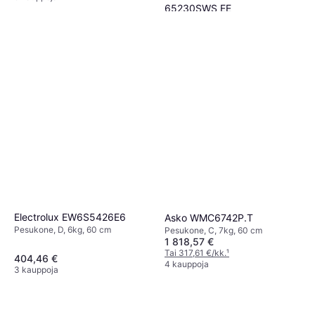
65230SWS EE
Pesukone, D, 6.5kg, 60 cm
480,92 €
598 €
Tai 84,00 €/kk.
¹
4 kauppoja
Electrolux EW6S5426E6
Asko WMC6742P.T
Pesukone, D, 6kg, 60 cm
Pesukone, C, 7kg, 60 cm
1 818,57 €
Tai 317,61 €/kk.
¹
404,46 €
4 kauppoja
3 kauppoja