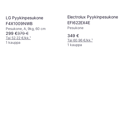
Electrolux Pyykinpesukone
LG Pyykinpesukone
EFI622EX4E
F4X1009NWB
Pesukone
Pesukone, A, 9kg, 60 cm
299 €
379 €
349 €
Tai 52,22 €/kk.
¹
Tai 60,96 €/kk.
¹
1 kauppa
1 kauppa