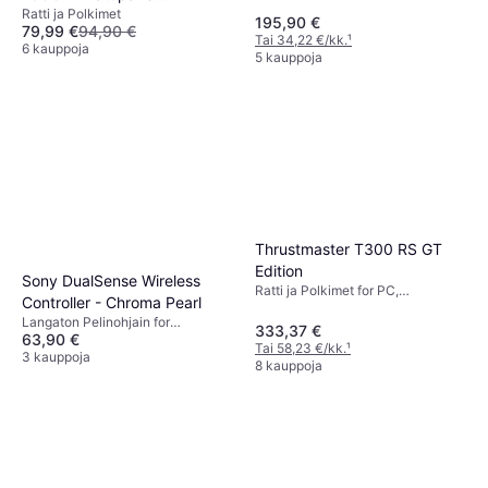
PlayStation 5, PC
Ratti ja Polkimet
195,90 €
79,99 €
94,90 €
Tai 34,22 €/kk.
¹
6 kauppoja
5 kauppoja
Thrustmaster T300 RS GT
Edition
Sony DualSense Wireless
Ratti ja Polkimet for PC,
Controller - Chroma Pearl
PlayStation 4, PlayStation 3
Langaton Pelinohjain for
333,37 €
63,90 €
PlayStation 5, PlayStation 4,
Tai 58,23 €/kk.
¹
Windows, iOS, Android, PC, Mac
3 kauppoja
8 kauppoja