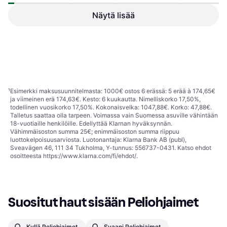
Näytä lisää
Thrustmaster TCA Captain
Sony PS5 DualSense
Pack Airbus Edition
Wireless Controller - Grey
Lennonohjaussarja for Xbox Series
Langaton Pelinohjain for
Camouflage
268,16 €
X, Xbox Series S, PC
PlayStation 5, Windows, iOS,
Tai 46,84 €/kk.
¹
Android, Mac
79,90 €
5 kauppoja
2 kauppoja
1
2
3
...
20
...
36
¹
Esimerkki maksusuunnitelmasta: 1000€ ostos 6 erässä: 5 erää à 174,65€
ja viimeinen erä 174,63€. Kesto: 6 kuukautta. Nimelliskorko 17,50%,
todellinen vuosikorko 17,50%. Kokonaisvelka: 1047,88€. Korko: 47,88€.
Talletus saattaa olla tarpeen. Voimassa vain Suomessa asuville vähintään
18-vuotiaille henkilöille. Edellyttää Klarnan hyväksynnän.
Vähimmäisoston summa 25€; enimmäisoston summa riippuu
luottokelpoisuusarviosta. Luotonantaja: Klarna Bank AB (publ),
Sveavägen 46, 111 34 Tukholma, Y-tunnus: 556737-0431. Katso ehdot
osoitteesta
https://www.klarna.com/fi/ehdot/
.
Suositut haut sisään Peliohjaimet
Kyllä Peliohjaimet
Syaani Peliohjaimet