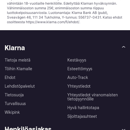
vähintään 18-vuotiaille henkilöille. Edellyttää Klarnan hyväksynnän.
Vähimmäisoston summa 25€; enimmäisoston summa riippuu
luottokelpoisuusarviosta. Luotonantaja: Klarna Bank AB (publ),
Sveavägen 46, 111 34 Tukholma, Y-tunnus: 556737-0431. Katso ehdot
osoitteesta
https://www.klarna.com/fi/ehdot/
.
Klarna
Tietoja meistä
Kestävyys
Töihin Klarnalle
Esteettömyys
Ehdot
Auto-Track
Lehdistöpalvelut
Yhteystiedot
Tietosuoja
Yhteystiedot viranomaisten
tietopyynnöille
Turvallisuus
Hyvä hallintotapa
Wikipink
Sijoittajasuhteet
Henkilöasiakas