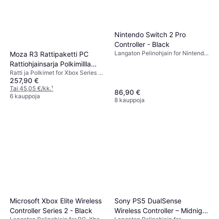
Nintendo Switch 2 Pro
Controller - Black
Langaton Pelinohjain for Nintendo
Moza R3 Rattipaketti PC
Switch 2
Rattiohjainsarja Polkimillla
Ratti ja Polkimet for Xbox Series X,
Musta
257,90 €
Xbox One, Xbox Series S, PC
Tai 45,05 €/kk.
¹
86,90 €
6 kauppoja
8 kauppoja
Sony PS5 DualSense
Microsoft Xbox Elite Wireless
Wireless Controller – Midnight
Controller Series 2 - Black