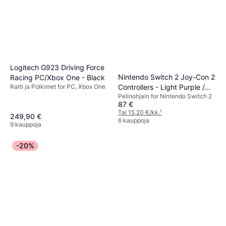
Logitech G923 Driving Force
Nintendo Switch 2 Joy-Con 2
Racing PC/Xbox One - Black
Ratti ja Polkimet for PC, Xbox One
Controllers - Light Purple /
Pelinohjain for Nintendo Switch 2
Light Green
87 €
Tai 15,20 €/kk.
¹
249,90 €
6 kauppoja
9 kauppoja
-20%