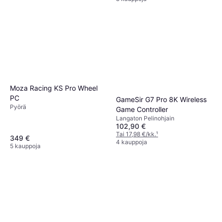
Moza Racing KS Pro Wheel
PC
GameSir G7 Pro 8K Wireless
Pyörä
Game Controller
Langaton Pelinohjain
102,90 €
Tai 17,98 €/kk.
¹
349 €
4 kauppoja
5 kauppoja