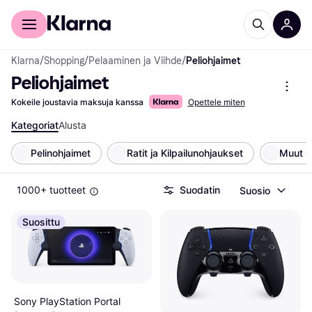
Kuluttajille
Yrityksille
Klarna
/
Shopping
/
Pelaaminen ja Viihde
/
Peliohjaimet
Peliohjaimet
Kokeile joustavia maksuja kanssa
Opettele miten
Kategoriat
Alusta
Pelinohjaimet
Ratit ja Kilpailunohjaukset
Muut O
1000+ tuotteet
Suodatin
Suosio
Suosittu
Sony PlayStation Portal