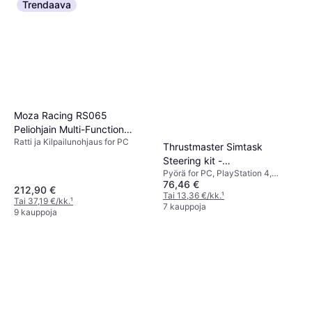
Trendaava
Moza Racing RS065
Peliohjain Multi-Function
Ratti ja Kilpailunohjaus for PC
Stalks
Thrustmaster Simtask
Steering kit -
Pyörä for PC, PlayStation 4,
(PC/PS4/PS5/XBox)
76,46 €
PlayStation 5
212,90 €
Tai 13,36 €/kk.
¹
Tai 37,19 €/kk.
¹
7 kauppoja
9 kauppoja