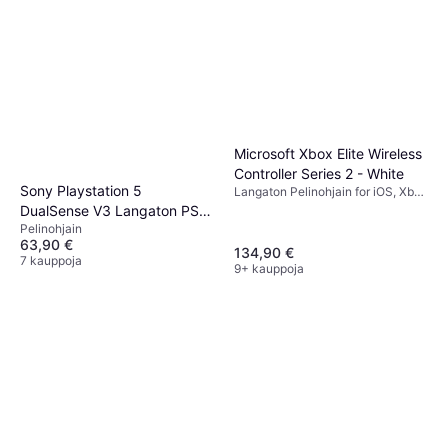
Microsoft Xbox Elite Wireless
Controller Series 2 - White
Sony Playstation 5
Langaton Pelinohjain for iOS, Xbox
Series X, PC, Xbox One, Android
DualSense V3 Langaton PS5
Pelinohjain
Cosmic Red
63,90 €
134,90 €
7 kauppoja
9+ kauppoja