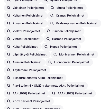
Valkoinen Peliohjaimet
Musta Peliohjaimet
Keltainen Peliohjaimet
Oranssi Peliohjaimet
Punainen Peliohjaimet
Vaaleanpunainen Peliohjaimet
Violetti Peliohjaimet
Sininen Peliohjaimet
Vihreä Peliohjaimet
Harmaa Peliohjaimet
Kulta Peliohjaimet
Hopea Peliohjaimet
Läpinäkyvä Peliohjaimet
Monivärinen Peliohjaimet
Alumiini Peliohjaimet
Luonnonväri Peliohjaimet
Täytemaali Peliohjaimet
Sisäänrakennettu Akku Peliohjaimet
PlayStation 4 - Sisäänrakennettu Akku Peliohjaimet
AA (LR06) Peliohjaimet
AAA (LR03) Peliohjaimet
Xbox Series X Peliohjaimet
Kyllä - Xbox Series X Peliohjaimet