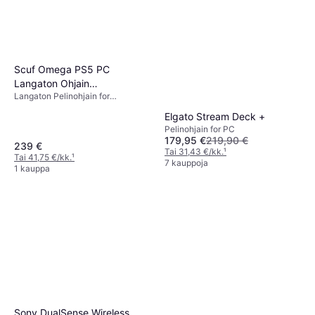
Scuf Omega PS5 PC
Langaton Ohjain
Langaton Pelinohjain for
Teräksenharmaa
PlayStation 5, PC, iOS, Android
Elgato Stream Deck +
Pelinohjain for PC
179,95 €
219,90 €
239 €
Tai 31,43 €/kk.
¹
Tai 41,75 €/kk.
¹
7 kauppoja
1 kauppa
Sony DualSense Wireless