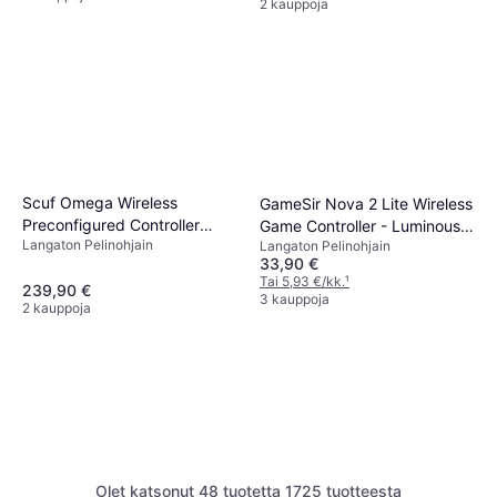
2 kauppoja
Scuf Omega Wireless
GameSir Nova 2 Lite Wireless
Preconfigured Controller
Game Controller - Luminous
Langaton Pelinohjain
Langaton Pelinohjain
White
White
33,90 €
Tai 5,93 €/kk.
¹
239,90 €
3 kauppoja
2 kauppoja
Olet katsonut 48 tuotetta 1725 tuotteesta