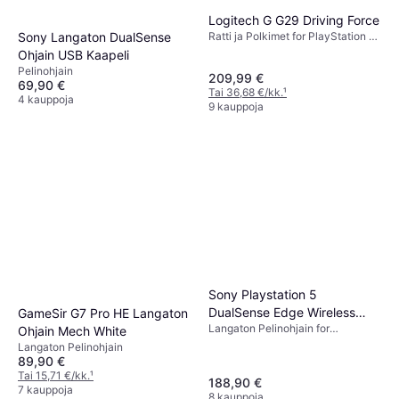
Logitech G G29 Driving Force
Ratti ja Polkimet for PlayStation 5,
Sony Langaton DualSense
PlayStation 3, PlayStation 4, PC
Ohjain USB Kaapeli
Pelinohjain
209,99 €
69,90 €
Tai 36,68 €/kk.
¹
4 kauppoja
9 kauppoja
Sony Playstation 5
DualSense Edge Wireless
GameSir G7 Pro HE Langaton
Langaton Pelinohjain for
Controller - White
Ohjain Mech White
PlayStation 5, Windows, iOS,
Langaton Pelinohjain
Android, Mac, PC
89,90 €
Tai 15,71 €/kk.
¹
188,90 €
7 kauppoja
8 kauppoja