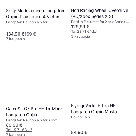
Hori Racing Wheel Overdrive
Sony Modulaarinen Langaton
(PC/Xbox Series X|S)
Ohjain Playstation 4 Victrix
Ratti ja Polkimet for Xbox Series X,
Langaton Pelinohjain for
Pro BFG Reloaded
129,99 €
PC, Xbox One
PlayStation 5, PlayStation 4
Tai 22,71 €/kk.
¹
134,90 €
169 €
3 kauppoja
7 kauppoja
Flydigi Vader 5 Pro HE
GameSir G7 Pro HE Tri-Mode
Langaton Ohjain Musta
Langaton Ohjain
Pelinohjain
Langaton Pelinohjain for Xbox
89,90 €
Series X, Steam Deck, Android,
Xbox Series S, PC, Xbox One
Tai 15,71 €/kk.
¹
84,90 €
7 kauppoja