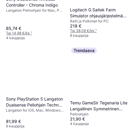
Controller - Chroma Indigo
Logitech G Saitek Farm
Langaton Pelinohjain for Mac, PC,
PlayStation 4, PlayStation 5
Simulator ohjausjärjestelmä
Ratti ja Polkimet for PC
(PC)
218 €
85,74 €
Tai 38,08 €/kk.
¹
Tai 14,98 €/kk.
¹
8 kauppoja
4 kauppoja
Trendaava
Sony PlayStation 5 Langaton
Temu GameSir Tegenaria Lite
Dualsense Peliohjain Techno
Langallinen Symmetrinen
Langaton for iOS, Mac, Windows,
Red
Pelinohjain
Ohjain Retro Harmaa
PlayStation 5, PlayStation 4,
21,90 €
Android, PC
81,99 €
4 kauppoja
6 kauppoja