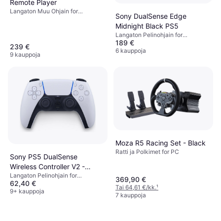
Remote Player
Langaton Muu Ohjain for
Sony DualSense Edge
PlayStation 5, Playstation Portal
Midnight Black PS5
Langaton Pelinohjain for
189 €
PlayStation 5, Windows, iOS,
239 €
Android, Mac, Matkapuhelin, PC
6 kauppoja
9 kauppoja
Moza R5 Racing Set - Black
Ratti ja Polkimet for PC
Sony PS5 DualSense
Wireless Controller V2 -
Langaton Pelinohjain for
White/Black
369,90 €
62,40 €
PlayStation 5, Windows, iOS,
Tai 64,61 €/kk.
¹
Android, PC, Mac, Matkapuhelin
9+ kauppoja
7 kauppoja