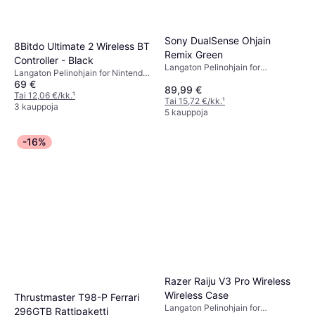
Sony DualSense Ohjain
8Bitdo Ultimate 2 Wireless BT
Remix Green
Controller - Black
Langaton Pelinohjain for
Langaton Pelinohjain for Nintendo
PlayStation 5, PC, Mac, iOS,
69 €
Switch
89,99 €
Android
Tai 12,06 €/kk.
¹
Tai 15,72 €/kk.
¹
3 kauppoja
5 kauppoja
-16%
Razer Raiju V3 Pro Wireless
Wireless Case
Thrustmaster T98-P Ferrari
Langaton Pelinohjain for
296GTB Rattipaketti