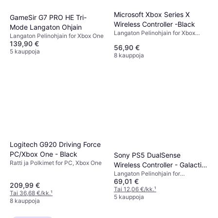
Microsoft Xbox Series X
GameSir G7 PRO HE Tri-
Wireless Controller -Black
Mode Langaton Ohjain
Langaton Pelinohjain for Xbox
Langaton Pelinohjain for Xbox One
Series X, PC, Xbox One
139,90 €
56,90 €
5 kauppoja
8 kauppoja
Logitech G920 Driving Force
PC/Xbox One - Black
Sony PS5 DualSense
Ratti ja Polkimet for PC, Xbox One
Wireless Controller - Galactic
Langaton Pelinohjain for
Purple
69,01 €
PlayStation 5
209,99 €
Tai 12,06 €/kk.
¹
Tai 36,68 €/kk.
¹
5 kauppoja
8 kauppoja