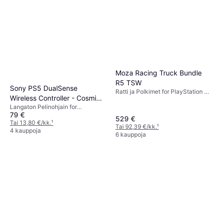
Moza Racing Truck Bundle
R5 TSW
Sony PS5 DualSense
Ratti ja Polkimet for PlayStation 3,
Wireless Controller - Cosmic
PlayStation 4, PC
Langaton Pelinohjain for
Red
79 €
PlayStation 5
529 €
Tai 13,80 €/kk.
¹
Tai 92,39 €/kk.
¹
4 kauppoja
6 kauppoja