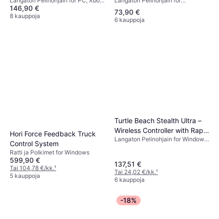
Langaton Pelinohjain for
Langaton Pelinohjain for PC, Xbox
Black
146,90 €
PlayStation 5, iOS, Android, PC,
One, Xbox Series X
73,90 €
Mac, Matkapuhelin
8 kauppoja
6 kauppoja
Turtle Beach Stealth Ultra –
Wireless Controller with Rapid
Hori Force Feedback Truck
Langaton Pelinohjain for Windows,
Charge Dock
Control System
Xbox Series S, Android, Xbox One,
Ratti ja Polkimet for Windows
Xbox Series X
599,90 €
137,51 €
Tai 104,78 €/kk.
¹
Tai 24,02 €/kk.
¹
5 kauppoja
6 kauppoja
-18%