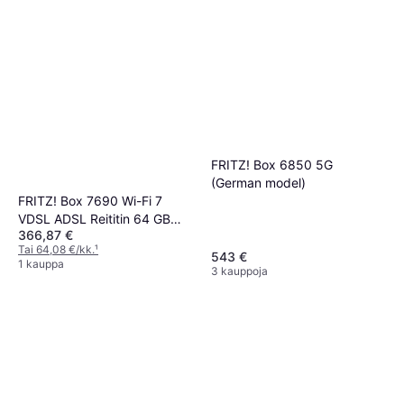
FRITZ! Box 6850 5G
(German model)
FRITZ! Box 7690 Wi-Fi 7
VDSL ADSL Reititin 64 GB
366,87 €
SanDisk USB Muistitikku
Tai 64,08 €/kk.
¹
543 €
1 kauppa
3 kauppoja