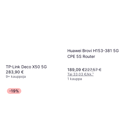
Huawei Brovi H153-381 5G
CPE 5S Router
TP-Link Deco X50 5G
189,09 €
227,57 €
283,90 €
Tai 33,03 €/kk.
¹
9+ kauppoja
1 kauppa
-19%