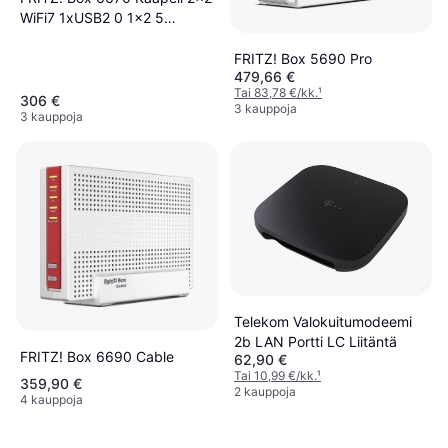
WiFi7 1xUSB2 0 1x2 5
Gigabit
FRITZ! Box 5690 Pro
479,66 €
Tai 83,78 €/kk.
¹
306 €
3 kauppoja
3 kauppoja
Telekom Valokuitumodeemi
2b LAN Portti LC Liitäntä
FRITZ! Box 6690 Cable
62,90 €
Tai 10,99 €/kk.
¹
359,90 €
2 kauppoja
4 kauppoja