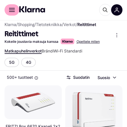
Kuluttajille
Yrityksille
Klarna
/
Shopping
/
Tietotekniikka
/
Verkot
/
Reitittimet
Reitittimet
Kokeile joustavia maksuja kanssa
Opettele miten
Matkapuhelinverkot
Brändi
Wi-Fi Standardi
5G
4G
500+ tuotteet
Suodatin
Suosio
FRITZ! Box 6670 Kaapeli 2x2