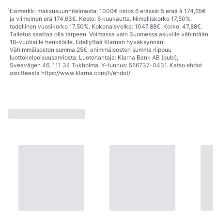
¹
Esimerkki maksusuunnitelmasta: 1000€ ostos 6 erässä: 5 erää à 174,65€
ja viimeinen erä 174,63€. Kesto: 6 kuukautta. Nimelliskorko 17,50%,
todellinen vuosikorko 17,50%. Kokonaisvelka: 1047,88€. Korko: 47,88€.
Talletus saattaa olla tarpeen. Voimassa vain Suomessa asuville vähintään
18-vuotiaille henkilöille. Edellyttää Klarnan hyväksynnän.
Vähimmäisoston summa 25€; enimmäisoston summa riippuu
luottokelpoisuusarviosta. Luotonantaja: Klarna Bank AB (publ),
Sveavägen 46, 111 34 Tukholma, Y-tunnus: 556737-0431. Katso ehdot
osoitteesta
https://www.klarna.com/fi/ehdot/
.