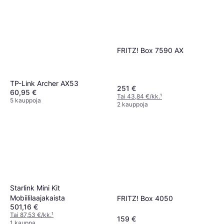
FRITZ! Box 7590 AX
TP-Link Archer AX53
251 €
60,95 €
Tai 43,84 €/kk.
¹
5 kauppoja
2 kauppoja
Starlink Mini Kit
Mobiililaajakaista
FRITZ! Box 4050
501,16 €
Tai 87,53 €/kk.
¹
159 €
1 kauppa