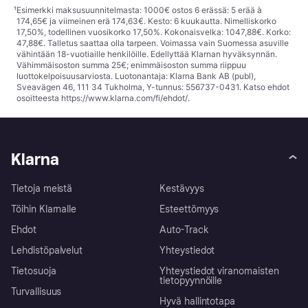
¹
Esimerkki maksusuunnitelmasta: 1000€ ostos 6 erässä: 5 erää à
174,65€ ja viimeinen erä 174,63€. Kesto: 6 kuukautta. Nimelliskorko
17,50%, todellinen vuosikorko 17,50%. Kokonaisvelka: 1047,88€. Korko:
47,88€. Talletus saattaa olla tarpeen. Voimassa vain Suomessa asuville
vähintään 18-vuotiaille henkilöille. Edellyttää Klarnan hyväksynnän.
Vähimmäisoston summa 25€; enimmäisoston summa riippuu
luottokelpoisuusarviosta. Luotonantaja: Klarna Bank AB (publ),
Sveavägen 46, 111 34 Tukholma, Y-tunnus: 556737-0431. Katso ehdot
osoitteesta
https://www.klarna.com/fi/ehdot/
.
Klarna
Tietoja meistä
Kestävyys
Töihin Klarnalle
Esteettömyys
Ehdot
Auto-Track
Lehdistöpalvelut
Yhteystiedot
Tietosuoja
Yhteystiedot viranomaisten
tietopyynnöille
Turvallisuus
Hyvä hallintotapa