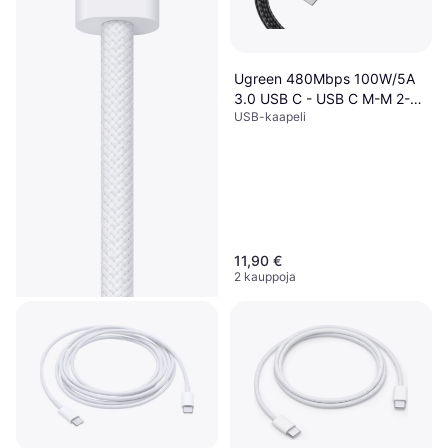
Ugreen 480Mbps 100W/5A
3.0 USB C - USB C M-M 2-
USB-kaapeli
Pack
11,90 €
2 kauppoja