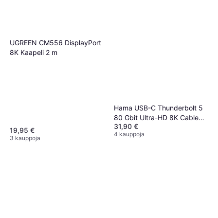
UGREEN CM556 DisplayPort
8K Kaapeli 2 m
Hama USB-C Thunderbolt 5
80 Gbit Ultra-HD 8K Cable
31,90 €
1m
19,95 €
4 kauppoja
3 kauppoja