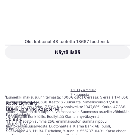
Olet katsonut 48 tuotetta 18667 tuotteesta
Näytä lisää
Apple USB C - USB
C/HDMI/USB A Digital AV
Kaapeliadapteri
Multiport Adapter M-F
66,99 €
1
2
3
...
196
...
389
Tai 11,70 €/kk.
¹
7 kauppoja
¹
Esimerkki maksusuunnitelmasta: 1000€ ostos 6 erässä: 5 erää à 174,65€
ja viimeinen erä 174,63€. Kesto: 6 kuukautta. Nimelliskorko 17,50%,
Apple Lightning -
todellinen vuosikorko 17,50%. Kokonaisvelka: 1047,88€. Korko: 47,88€.
HDMI/Lightning Adapter M-F
Talletus saattaa olla tarpeen. Voimassa vain Suomessa asuville vähintään
Kaapeliadapteri
18-vuotiaille henkilöille. Edellyttää Klarnan hyväksynnän.
50,98 €
Vähimmäisoston summa 25€; enimmäisoston summa riippuu
Tai 8,91 €/kk.
¹
luottokelpoisuusarviosta. Luotonantaja: Klarna Bank AB (publ),
9 kauppoja
Sveavägen 46, 111 34 Tukholma, Y-tunnus: 556737-0431. Katso ehdot