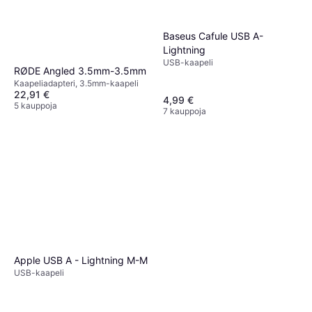
Headphone Jack Adapter M-
Kaapeliadapteri
F
Baseus Cafule USB A-
9,90 €
9 kauppoja
Lightning
USB-kaapeli
RØDE Angled 3.5mm-3.5mm
Kaapeliadapteri, 3.5mm-kaapeli
22,91 €
4,99 €
5 kauppoja
7 kauppoja
Apple USB A - Lightning M-M
USB-kaapeli