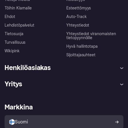
Töihin Klarnalle
Esteettömyys
Ehdot
Auto-Track
Lehdistöpalvelut
Yhteystiedot
Tietosuoja
Yhteystiedot viranomaisten
tietopyynnöille
Turvallisuus
Hyvä hallintotapa
Wikipink
Sijoittajasuhteet
Henkilöasiakas
Ohje
Reklamaatiot
Yritys
Kirjaudu sisään
Shoppaile turvallisesti Klarnalla
Kauppiastuki
Kehittäjät
Klarna app
Yksityisyysasetukset
Kirjaudu sisään yrityksenä
Operatiivinen tila
Markkina
Tutustu kauppoihin
Peruutusoikeutesi
Myy Klarnalla
Kumppanit ja integraatiot
Ostajan turva
Suomi