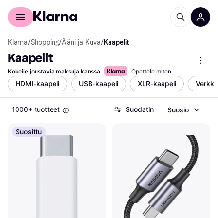
Kuluttajille
Yrityksille
Klarna
/
Shopping
/
Ääni ja Kuva
/
Kaapelit
Kaapelit
Kokeile joustavia maksuja kanssa
Opettele miten
HDMI-kaapeli
USB-kaapeli
XLR-kaapeli
Verkko
1000+ tuotteet
Suodatin
Suosio
Suosittu