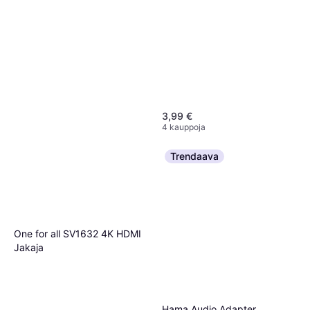
3,99 €
4 kauppoja
Trendaava
Apple Lightning - USB A/USB
C M-F Camera Adapter
One for all SV1632 4K HDMI
Kaapeliadapteri
44,11 €
Jakaja
Tai 7,71 €/kk.
¹
5 kauppoja
Hama Audio Adapter