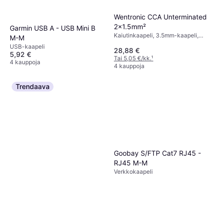
Wentronic CCA Unterminated
2x1.5mm²
Garmin USB A - USB Mini B
Kaiutinkaapeli, 3.5mm-kaapeli,
M-M
RCA-kaapeli, Kaapeliadapteri
USB-kaapeli
28,88 €
5,92 €
Tai 5,05 €/kk.
¹
4 kauppoja
4 kauppoja
Trendaava
Goobay S/FTP Cat7 RJ45 -
RJ45 M-M
Verkkokaapeli