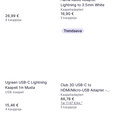
Lightning to 3.5mm White
Kaapeliadapteri
16,90 €
26,99 €
5 kauppoja
4 kauppoja
Trendaava
Ugreen USB-C Lightning
Club 3D USB-C to
Kaapeli 1m Musta
HDMI/Micro-USB Adapter -
USB-kaapeli
Kaapeliadapteri
0.3m, Black
66,78 €
Tai 11,67 €/kk.
¹
15,46 €
5 kauppoja
4 kauppoja