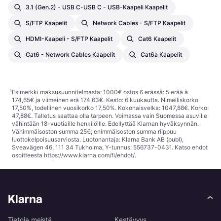
3.1 (Gen.2) - USB C-USB C - USB-Kaapeli Kaapelit
S/FTP Kaapelit
Network Cables - S/FTP Kaapelit
HDMI-Kaapeli - S/FTP Kaapelit
Cat6 Kaapelit
Cat6 - Network Cables Kaapelit
Cat6a Kaapelit
¹
Esimerkki maksusuunnitelmasta: 1000€ ostos 6 erässä: 5 erää à
174,65€ ja viimeinen erä 174,63€. Kesto: 6 kuukautta. Nimelliskorko
17,50%, todellinen vuosikorko 17,50%. Kokonaisvelka: 1047,88€. Korko:
47,88€. Talletus saattaa olla tarpeen. Voimassa vain Suomessa asuville
vähintään 18-vuotiaille henkilöille. Edellyttää Klarnan hyväksynnän.
Vähimmäisoston summa 25€; enimmäisoston summa riippuu
luottokelpoisuusarviosta. Luotonantaja: Klarna Bank AB (publ),
Sveavägen 46, 111 34 Tukholma, Y-tunnus: 556737-0431. Katso ehdot
osoitteesta
https://www.klarna.com/fi/ehdot/
.
Klarna
Tietoja meistä
Kestävyys