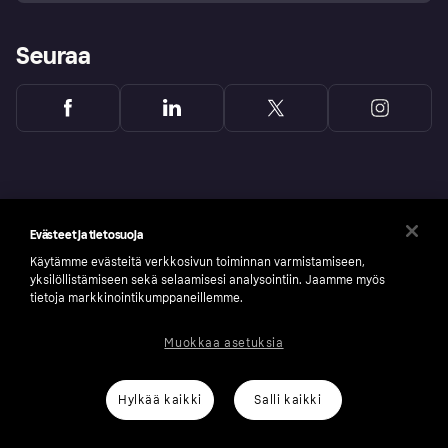
Seuraa
Evästeet ja tietosuoja
Käytämme evästeitä verkkosivun toiminnan varmistamiseen,
yksilöllistämiseen sekä selaamisesi analysointiin. Jaamme myös
tietoja markkinointikumppaneillemme.
Muokkaa asetuksia
Copyright © 2005-2026 Klarna Bank AB (publ). Headquarters: Stockholm, Sweden. All
rights reserved. Klarna Bank AB (publ). Sveavägen 46, 111 34 Stockholm. Organization
number: 556737-0431
Hylkää kaikki
Salli kaikki
Klarnan evästeseloste
Klarna.com