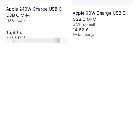
Apple 240W Charge USB C -
Apple 60W Charge USB C -
USB C M-M
USB C M-M
USB-kaapeli
USB-kaapeli
14,62 €
15,90 €
9+ kauppoja
9 kauppoja
Apple USB C - Lightning
Adapter M-M
Kaapeliadapteri
25,90 €
7 kauppoja