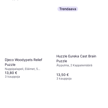
Trendaava
Huzzle Eureka Cast Brain
Djeco Woodypets Relief
Puzzle
Puzzle
Älypulma, 2 Kappalemäärä
Nuppipalapeli, Eläimet, 5
13,80 €
Kappalemäärä
13,50 €
3 kauppoja
3 kauppoja