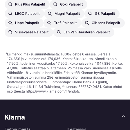
Plus Plus Palapelit
Goki Palapelit
LEGO Palapelit
Magni Palapelit
G3 Palapelit
Hape Palapelit
Trefl Palapelit
Gibsons Palapelit
Vissevasse Palapelit
Jan Van Haasteren Palapelit
¹
Esimerkki maksusuunnitelmasta: 1000€ ostos 6 erässä: 5 erää à
174,65€ ja viimeinen erä 174,63€. Kesto: 6 kuukautta. Nimelliskorko
17,50%, todellinen vuosikorko 17,50%. Kokonaisvelka: 1047,88€. Korko:
47,88€. Talletus saattaa olla tarpeen. Voimassa vain Suomessa asuville
vähintään 18-vuotiaille henkilöille. Edellyttää Klarnan hyväksynnän.
Vähimmäisoston summa 25€; enimmäisoston summa riippuu
luottokelpoisuusarviosta. Luotonantaja: Klarna Bank AB (publ),
Sveavägen 46, 111 34 Tukholma, Y-tunnus: 556737-0431. Katso ehdot
osoitteesta
https://www.klarna.com/fi/ehdot/
.
Klarna
Tietoja meistä
Kestävyys