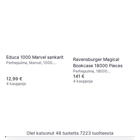
Educa 1000 Marvel sankarit
Ravensburger Magical
Perhepulma, Marvel, 1000
Bookcase 18000 Pieces
Kappalemäärä, 68x48cm
Perhepulma, 18000
141 €
Kappalemäärä, 276.1x192cm
12,99 €
4 kauppoja
4 kauppoja
Olet katsonut 48 tuotetta 7223 tuotteesta