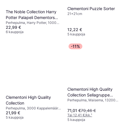
Clementoni Puzzle Sorter
The Noble Collection Harry
21x21cm
Potter Palapeli Dementors
Perhepulma, Harry Potter, 1000
1000 Palaa
22,99 €
Kappalemäärä, 76.2x45.7cm
12,22 €
6 kauppoja
5 kauppoja
-11%
Clementoni High Quality
Collection Sellagruppe
Clementoni High Quality
Perhepulma, Maisema, 13200
Dolomiten 13200 Pieces
Collection
Kappalemäärä, 292x135cm
Perhepulma, 3000 Kappalemäärä,
71,01 €
79,46 €
21,99 €
118x84cm
Tai 12,41 €/kk.
¹
5 kauppoja
5 kauppoja