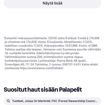
Näytä lisää
Ravensburger African Friends
Ravensburger Dinosaurien
XXL 300 Pieces
lumo 3x49p
Perhepulma, Eläimet, 300
Perhepulma, Eläimet, 49
Kappalemäärä, 49x36cm
10,91 €
Kappalemäärä, 21x21cm
14,90 €
5 kauppoja
3 kauppoja
1
2
3
...
77
...
151
¹
Esimerkki maksusuunnitelmasta: 1000€ ostos 6 erässä: 5 erää à 174,65€
ja viimeinen erä 174,63€. Kesto: 6 kuukautta. Nimelliskorko 17,50%,
todellinen vuosikorko 17,50%. Kokonaisvelka: 1047,88€. Korko: 47,88€.
Talletus saattaa olla tarpeen. Voimassa vain Suomessa asuville vähintään
18-vuotiaille henkilöille. Edellyttää Klarnan hyväksynnän.
Vähimmäisoston summa 25€; enimmäisoston summa riippuu
luottokelpoisuusarviosta. Luotonantaja: Klarna Bank AB (publ),
Sveavägen 46, 111 34 Tukholma, Y-tunnus: 556737-0431. Katso ehdot
osoitteesta
https://www.klarna.com/fi/ehdot/
.
Suositut haut sisään Palapelit
Tuotteet, Joissa On Merkintä: FSC (Forest Stewardship Council) – Kolmannen Osapuolen Sertifioinnit Palapelit