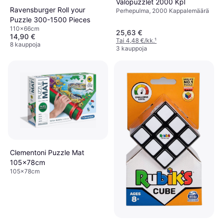
Valopuzzlet 2000 Kpl
Ravensburger Roll your
Perhepulma, 2000 Kappalemäärä
Puzzle 300-1500 Pieces
110x66cm
25,63 €
14,90 €
Tai 4,48 €/kk.
¹
8 kauppoja
3 kauppoja
Clementoni Puzzle Mat
105x78cm
105x78cm