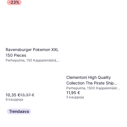
-23%
Ravensburger Pokemon XXL
150 Pieces
Perhepulma, 150 Kappalemäärä,
49x36cm
Clementoni High Quality
Collection The Pirate Ship
Perhepulma, 1500 Kappalemäärä,
1500 Pieces
11,95 €
28.1x37cm
10,35 €
13,37 €
5 kauppoja
6 kauppoja
Trendaava