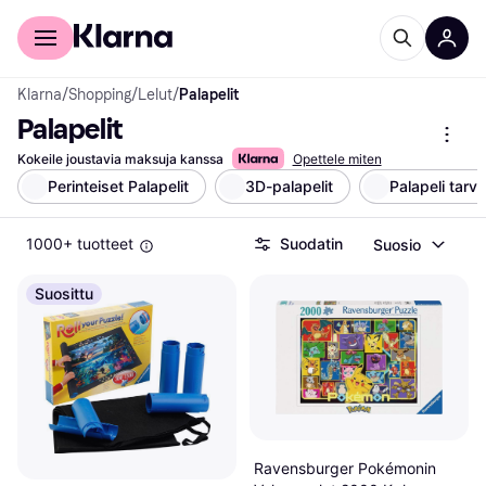
Kuluttajille
Yrityksille
Klarna
/
Shopping
/
Lelut
/
Palapelit
Palapelit
Kokeile joustavia maksuja kanssa
Opettele miten
Perinteiset Palapelit
3D-palapelit
Palapeli tarv
1000+ tuotteet
Suodatin
Suosio
Suosittu
Ravensburger Pokémonin