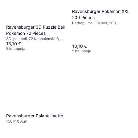
Ravensburger Pokémon XXL
200 Pieces
Perhepulma, Eläimet, 200
Ravensburger 3D Puzzle Ball
Kappalemäärä, 49x36cm
Pokemon 72 Pieces
3D-palapeli, 72 Kappalemäärä,
13,10 €
13x13cm
13,10 €
8 kauppoja
5 kauppoja
Ravensburger Palapelimatto
150x100cm