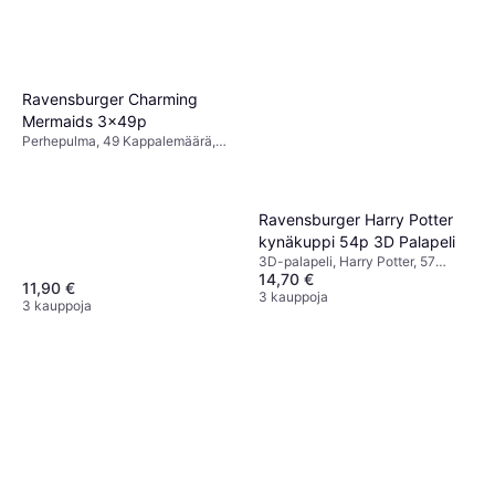
Ravensburger Charming
Mermaids 3x49p
Perhepulma, 49 Kappalemäärä,
21x21cm
Ravensburger Harry Potter
kynäkuppi 54p 3D Palapeli
3D-palapeli, Harry Potter, 57
14,70 €
Kappalemäärä
11,90 €
3 kauppoja
3 kauppoja