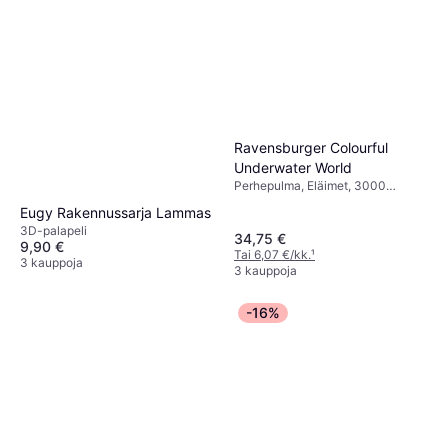
Ravensburger Colourful
Underwater World
Perhepulma, Eläimet, 3000
Kappalemäärä, 121x80cm
Eugy Rakennussarja Lammas
3D-palapeli
34,75 €
9,90 €
Tai 6,07 €/kk.
¹
3 kauppoja
3 kauppoja
-16%