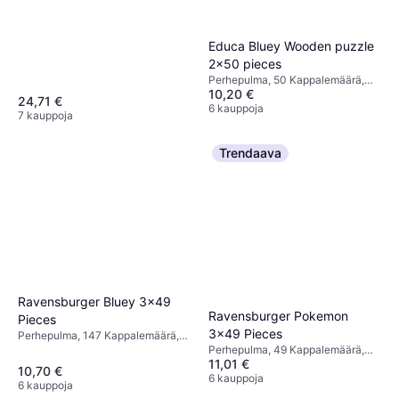
Educa Bluey Wooden puzzle
2x50 pieces
Perhepulma, 50 Kappalemäärä,
10,20 €
26x18cm
24,71 €
6 kauppoja
7 kauppoja
Trendaava
Ravensburger Bluey 3x49
Ravensburger Pokemon
Pieces
3x49 Pieces
Perhepulma, 147 Kappalemäärä,
Perhepulma, 49 Kappalemäärä,
18x18cm
11,01 €
21.5x21.5cm
10,70 €
6 kauppoja
6 kauppoja