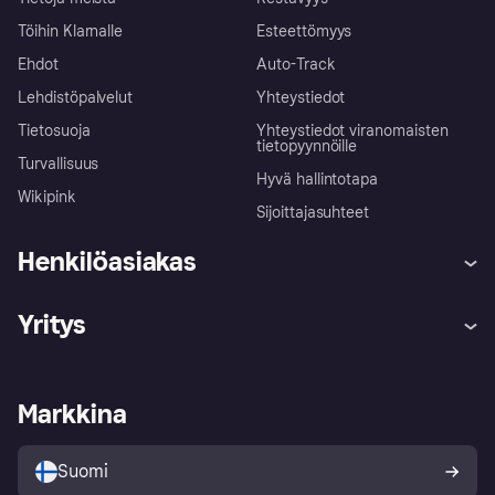
Töihin Klarnalle
Esteettömyys
Ehdot
Auto-Track
Lehdistöpalvelut
Yhteystiedot
Tietosuoja
Yhteystiedot viranomaisten
tietopyynnöille
Turvallisuus
Hyvä hallintotapa
Wikipink
Sijoittajasuhteet
Henkilöasiakas
Ohje
Reklamaatiot
Yritys
Kirjaudu sisään
Shoppaile turvallisesti Klarnalla
Kauppiastuki
Kehittäjät
Klarna app
Yksityisyysasetukset
Kirjaudu sisään yrityksenä
Operatiivinen tila
Markkina
Tutustu kauppoihin
Peruutusoikeutesi
Myy Klarnalla
Kumppanit ja integraatiot
Ostajan turva
Suomi