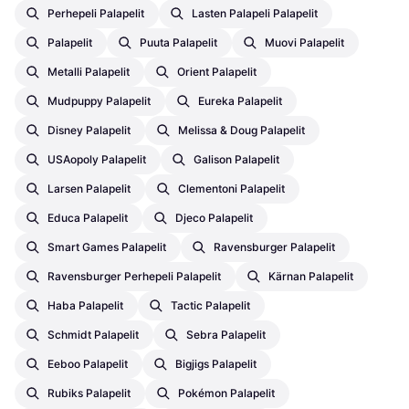
Perhepeli Palapelit
Lasten Palapeli Palapelit
Palapelit
Puuta Palapelit
Muovi Palapelit
Metalli Palapelit
Orient Palapelit
Mudpuppy Palapelit
Eureka Palapelit
Disney Palapelit
Melissa & Doug Palapelit
USAopoly Palapelit
Galison Palapelit
Larsen Palapelit
Clementoni Palapelit
Educa Palapelit
Djeco Palapelit
Smart Games Palapelit
Ravensburger Palapelit
Ravensburger Perhepeli Palapelit
Kärnan Palapelit
Haba Palapelit
Tactic Palapelit
Schmidt Palapelit
Sebra Palapelit
Eeboo Palapelit
Bigjigs Palapelit
Rubiks Palapelit
Pokémon Palapelit