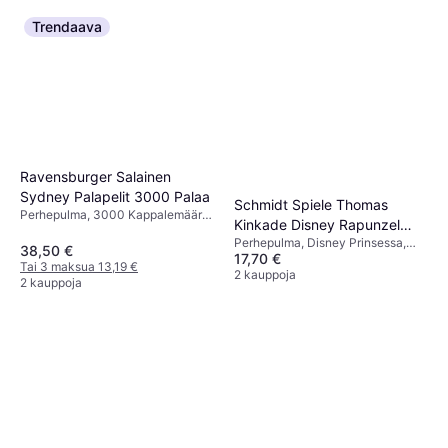
Trendaava
Ravensburger Salainen
Sydney Palapelit 3000 Palaa
Schmidt Spiele Thomas
Perhepulma, 3000 Kappalemäärä,
Kinkade Disney Rapunzel
121x80cm
Perhepulma, Disney Prinsessa,
1000 Pieces
38,50 €
17,70 €
Taideteos, 1000 Kappalemäärä,
Tai 3 maksua 13,19 €
69.3x49.3cm
2 kauppoja
2 kauppoja