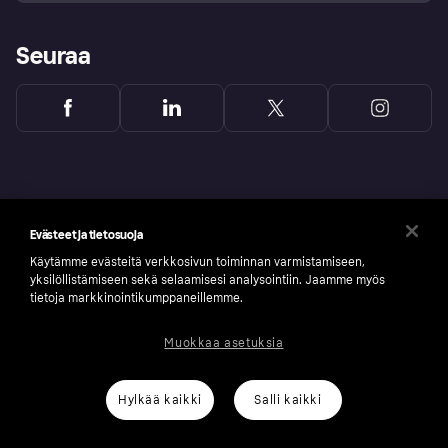
Seuraa
Evästeet ja tietosuoja
Käytämme evästeitä verkkosivun toiminnan varmistamiseen,
yksilöllistämiseen sekä selaamisesi analysointiin. Jaamme myös
tietoja markkinointikumppaneillemme.
Muokkaa asetuksia
Copyright © 2005-2026 Klarna Bank AB (publ). Headquarters: Stockholm, Sweden. All
rights reserved. Klarna Bank AB (publ). Sveavägen 46, 111 34 Stockholm. Organization
number: 556737-0431
Hylkää kaikki
Salli kaikki
Klarnan evästeseloste
Klarna.com