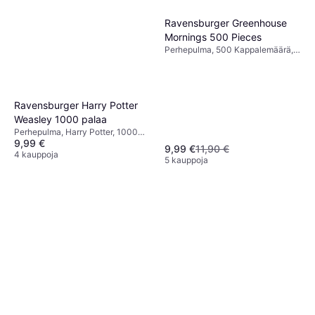
Ravensburger Greenhouse
Mornings 500 Pieces
Perhepulma, 500 Kappalemäärä,
49x36cm
Ravensburger Harry Potter
Weasley 1000 palaa
Perhepulma, Harry Potter, 1000
9,99 €
Kappalemäärä, 50x70cm
9,99 €
11,90 €
4 kauppoja
5 kauppoja