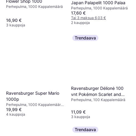
Flower Shop 1000
Japan Palapelit 1000 Palaa
Perhepulma, 1000 Kappalemäärä
Perhepulma, 1000 Kappalemäärä
17,60 €
Tai 3 maksua 6,03 €
16,90 €
2 kauppoja
3 kauppoja
Trendaava
Ravensburger Dėlionė 100
Ravensburger Super Mario
vnt Pokémon Scarlet and
1000p
Perhepulma, 100 Kappalemäärä
Purple
Perhepulma, 1000 Kappalemäärä,
19,99 €
70x50cm
11,09 €
4 kauppoja
3 kauppoja
Trendaava