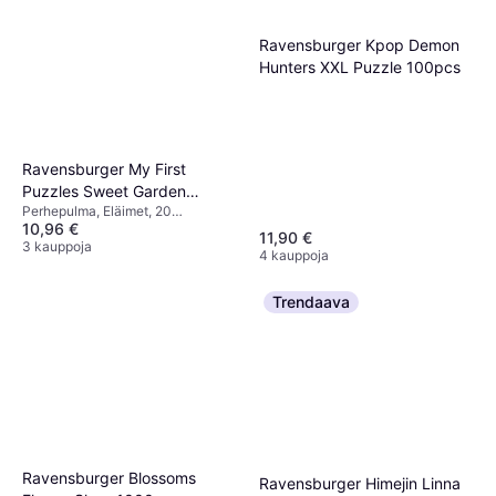
Ravensburger Kpop Demon
Hunters XXL Puzzle 100pcs
Ravensburger My First
Puzzles Sweet Garden
Perhepulma, Eläimet, 20
Dwellers 20 Pieces
10,96 €
Kappalemäärä, 16x4cm
11,90 €
3 kauppoja
4 kauppoja
Trendaava
Ravensburger Blossoms
Ravensburger Himejin Linna