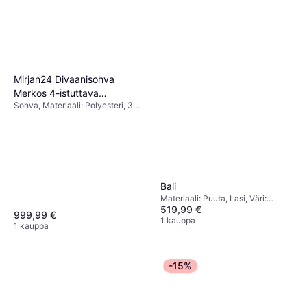
Mirjan24 Divaanisohva
Merkos 4-istuttava
Sohva, Materiaali: Polyesteri, 3
Laivastonsininen
Istuttavaa, Paikkojen Lukumäärä:
3 Istuttavaa
Bali
Materiaali: Puuta, Lasi, Väri:
519,99 €
Valkoinen,Säilytysratkaisut:
999,99 €
Vetolaatikot, Hyllyt, Ovet
1 kauppa
1 kauppa
-15%