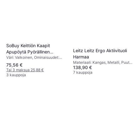
SoBuy Keittiön Kaapit
Leitz Leitz Ergo Aktiivituoli
Apupöytä Pyörällinen
Harmaa
Väri: Valkoinen, Ominaisuudet:
Säilytyskaluste FSB09-W
Pyörät,Säilytysratkaisut: Hyllyt
Materiaali: Kangas, Metalli, Puuta,
75,56 €
138,90 €
Väri: Harmaa
Tai 3 maksua 25,88 €
7 kauppoja
3 kauppoja