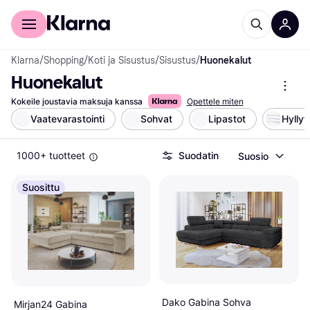
Kuluttajille
Yrityksille
Klarna
/
Shopping
/
Koti ja Sisustus
/
Sisustus
/
Huonekalut
Huonekalut
Kokeile joustavia maksuja kanssa
Opettele miten
Vaatevarastointi
Sohvat
Lipastot
Hyllyt
1000+ tuotteet
Suodatin
Suosio
Suosittu
Dako Gabina Sohva
Mirjan24 Gabina