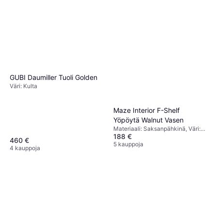
GUBI Daumiller Tuoli Golden
Väri: Kulta
Maze Interior F-Shelf
Yöpöytä Walnut Vasen
Materiaali: Saksanpähkinä, Väri:
188 €
Ruskea, Ominaisuudet: Vasen
460 €
5 kauppoja
4 kauppoja