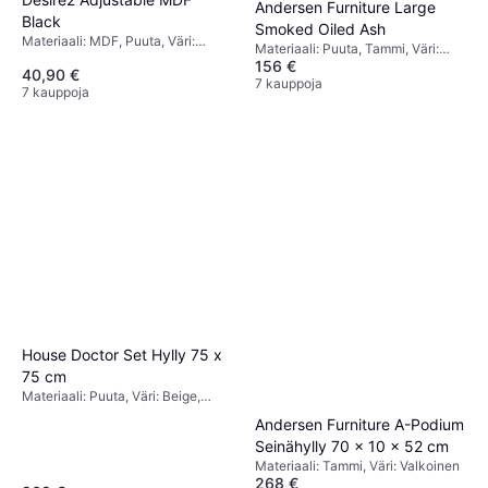
Andersen Furniture Large
Black
Smoked Oiled Ash
Materiaali: MDF, Puuta, Väri:
Materiaali: Puuta, Tammi, Väri:
Musta
156 €
Ruskea,Säilytysratkaisut: Hyllyt
40,90 €
7 kauppoja
7 kauppoja
House Doctor Set Hylly 75 x
75 cm
Materiaali: Puuta, Väri: Beige,
Luonnonväri
Andersen Furniture A-Podium
Seinähylly 70 x 10 x 52 cm
Materiaali: Tammi, Väri: Valkoinen
268 €