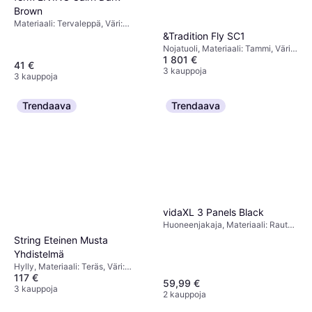
Brown
Materiaali: Tervaleppä, Väri:
Ruskea
&Tradition Fly SC1
Nojatuoli, Materiaali: Tammi, Väri:
1 801 €
Harmaa, Beige, Ruskea
41 €
3 kauppoja
3 kauppoja
Trendaava
Trendaava
vidaXL 3 Panels Black
Huoneenjakaja, Materiaali: Rauta,
Polyesteri, Kangas, Väri: Musta,
String Eteinen Musta
Ominaisuudet: Käännettävä
Yhdistelmä
Hylly, Materiaali: Teräs, Väri:
117 €
Musta,Säilytysratkaisut: Hyllyt
59,99 €
3 kauppoja
2 kauppoja