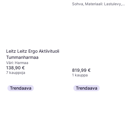
Sohva, Materiaali: Lastulevy,
Harmaa
Kangas, Väri: Harmaa, Beige,
Ominaisuudet: Oikea, 3 Istuttavaa,
Paikkojen Lukumäärä: 3
Istuttavaa
Leitz Leitz Ergo Aktiivituoli
Tummanharmaa
Väri: Harmaa
138,90 €
819,99 €
7 kauppoja
1 kauppa
Trendaava
Trendaava