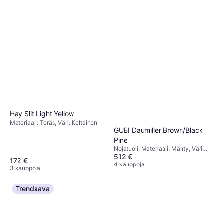
Hay Slit Light Yellow
Materiaali: Teräs, Väri: Keltainen
GUBI Daumiller Brown/Black
Pine
Nojatuoli, Materiaali: Mänty, Väri:
512 €
Ruskea, Musta
172 €
4 kauppoja
3 kauppoja
Trendaava