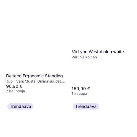
Mid you Westphalen white
Väri: Valkoinen
Deltaco Ergonomic Standing
Tuoli, Väri: Musta, Ominaisuudet:
96,90 €
Säädettävä istuin
159,99 €
7 kauppoja
1 kauppa
Trendaava
Trendaava