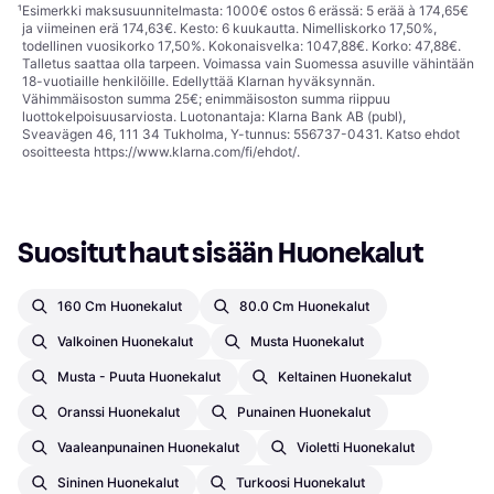
¹
Esimerkki maksusuunnitelmasta: 1000€ ostos 6 erässä: 5 erää à 174,65€
ja viimeinen erä 174,63€. Kesto: 6 kuukautta. Nimelliskorko 17,50%,
todellinen vuosikorko 17,50%. Kokonaisvelka: 1047,88€. Korko: 47,88€.
Talletus saattaa olla tarpeen. Voimassa vain Suomessa asuville vähintään
18-vuotiaille henkilöille. Edellyttää Klarnan hyväksynnän.
Vähimmäisoston summa 25€; enimmäisoston summa riippuu
luottokelpoisuusarviosta. Luotonantaja: Klarna Bank AB (publ),
Sveavägen 46, 111 34 Tukholma, Y-tunnus: 556737-0431. Katso ehdot
osoitteesta
https://www.klarna.com/fi/ehdot/
.
Suositut haut sisään Huonekalut
160 Cm Huonekalut
80.0 Cm Huonekalut
Valkoinen Huonekalut
Musta Huonekalut
Musta - Puuta Huonekalut
Keltainen Huonekalut
Oranssi Huonekalut
Punainen Huonekalut
Vaaleanpunainen Huonekalut
Violetti Huonekalut
Sininen Huonekalut
Turkoosi Huonekalut