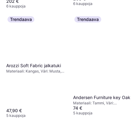
202 €
6 kauppoja
6 kauppoja
Trendaava
Trendaava
Arozzi Soft Fabric jalkatuki
Materiaali: Kangas, Väri: Musta,
Harmaa, Ominaisuudet: Jalkatuki,
Pyörät
Andersen Furniture key Oak
Materiaali: Tammi, Väri:
74 €
Luonnonväri
47,90 €
5 kauppoja
5 kauppoja