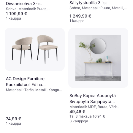
Säilytystuolilla 3-ist
Divaanisohva 3-ist
Sohva, Materiaali: Puuta, Metalli,
Sohva, Materiaali: Puuta,
Väri: Harmaa, Beige, Musta,
1 199,99 €
Polyesteri, Lastulevy, Väri:
1 249,99 €
Valkoinen, Oranssi, Ominaisuudet:
Harmaa, Beige, Monivärinen, 3
1 kauppa
1 kauppa
Vasen, 3 Istuttavaa, Paikkojen
Istuttavaa, Paikkojen Lukumäärä:
Lukumäärä: 3 Istuttavaa
3 Istuttavaa
AC Design Furniture
Ruokailutuoli Edina
Materiaali: Teräs, Metalli, Kangas,
Luonnonväri
Polyesteri, Rottinki, Väri: Beige
SoBuy Kapea Apupöytä
Sivupöytä Sarjapöytä
Materiaali: MDF, Rauta, Väri:
Sohvapöytä FSB19-Z
49,46 €
Valkoinen,
Luonnonväri,Säilytysratkaisut:
Tai 3 maksua 16,94 €
74,99 €
Hyllyt
3 kauppoja
1 kauppa