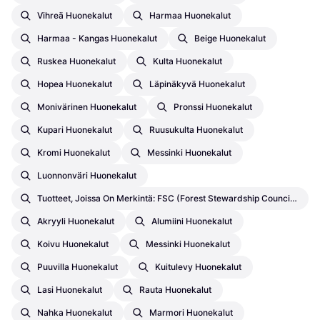
Vihreä Huonekalut
Harmaa Huonekalut
Harmaa - Kangas Huonekalut
Beige Huonekalut
Ruskea Huonekalut
Kulta Huonekalut
Hopea Huonekalut
Läpinäkyvä Huonekalut
Monivärinen Huonekalut
Pronssi Huonekalut
Kupari Huonekalut
Ruusukulta Huonekalut
Kromi Huonekalut
Messinki Huonekalut
Luonnonväri Huonekalut
Tuotteet, Joissa On Merkintä: FSC (Forest Stewardship Council) – Kolmannen Osapuolen Sertifioinnit Huonekalut
Akryyli Huonekalut
Alumiini Huonekalut
Koivu Huonekalut
Messinki Huonekalut
Puuvilla Huonekalut
Kuitulevy Huonekalut
Lasi Huonekalut
Rauta Huonekalut
Nahka Huonekalut
Marmori Huonekalut