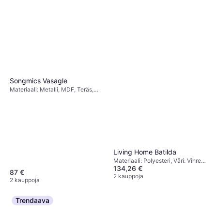
Songmics Vasagle
Materiaali: Metalli, MDF, Teräs,
Puuta, Lastulevy, Väri: Musta,
Harmaa, Ruskea,Säilytysratkaisut:
Hyllyt
Living Home Batilda
Materiaali: Polyesteri, Väri: Vihreä,
134,26 €
Harmaa, Beige
87 €
2 kauppoja
2 kauppoja
Trendaava