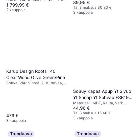
O1-1R
89,95 €
1 799,99 €
3 Istuttavaa, Paikkojen
Tai 3 maksua 30,80 €
Lukumäärä: 3 Istuttavaa
2 kauppoja
3 kauppoja
Karup Design Roots 140
Clear Wood Olive Green/Pine
Sohva, Väri: Vihreä, 2 Istuttavaa,
Paikkojen Lukumäärä: 2 Istuttavaa
SoBuy Kapea Apup Yt Sivup
Yt Sarjap Yt Sohvap FSB19-
Materiaali: MDF, Rauta, Väri:
N
44,96 €
Ruskea
Tai 3 maksua 15,40 €
479 €
3 kauppoja
3 kauppoja
Trendaava
Trendaava