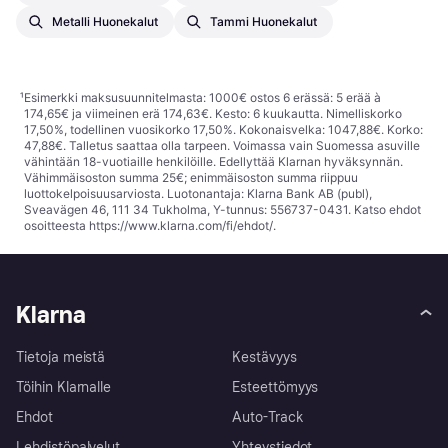
Metalli Huonekalut
Tammi Huonekalut
¹
Esimerkki maksusuunnitelmasta: 1000€ ostos 6 erässä: 5 erää à
174,65€ ja viimeinen erä 174,63€. Kesto: 6 kuukautta. Nimelliskorko
17,50%, todellinen vuosikorko 17,50%. Kokonaisvelka: 1047,88€. Korko:
47,88€. Talletus saattaa olla tarpeen. Voimassa vain Suomessa asuville
vähintään 18-vuotiaille henkilöille. Edellyttää Klarnan hyväksynnän.
Vähimmäisoston summa 25€; enimmäisoston summa riippuu
luottokelpoisuusarviosta. Luotonantaja: Klarna Bank AB (publ),
Sveavägen 46, 111 34 Tukholma, Y-tunnus: 556737-0431. Katso ehdot
osoitteesta
https://www.klarna.com/fi/ehdot/
.
Klarna
Tietoja meistä
Kestävyys
Töihin Klarnalle
Esteettömyys
Ehdot
Auto-Track
Lehdistöpalvelut
Yhteystiedot