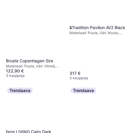
&Tradition Pavilion AV2 Black
Materiaali: Puuta, Väri: Musta,
Ominaisuudet: Pinottava
Broste Copenhagen Sire
Materiaali: Puuta, Väri: Vihreä,
122,90 €
Luonnonväri, Sininen,
317 €
Ominaisuudet: Jalkatuki
3 kauppoja
3 kauppoja
Trendaava
Trendaava
ferm LIVING Cairn Dark