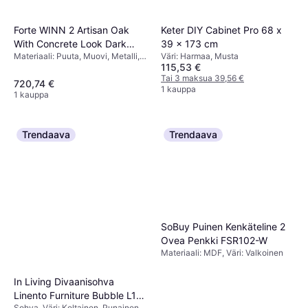
Forte WINN 2 ‎Artisan Oak
Keter DIY Cabinet Pro 68 x
With Concrete Look Dark
39 x 173 cm
Materiaali: Puuta, Muovi, Metalli,
Väri: Harmaa, Musta
Grey
115,53 €
Väri: Luonnonväri,
Harmaa,Säilytysratkaisut:
Tai 3 maksua 39,56 €
720,74 €
Liukuovet, Hyllyt, Vetolaatikot
1 kauppa
1 kauppa
Trendaava
Trendaava
SoBuy Puinen Kenkäteline 2
Ovea Penkki FSR102-W
Materiaali: MDF, Väri: Valkoinen
In Living Divaanisohva
Linento Furniture Bubble L1-
Sohva, Väri: Keltainen, Punainen,