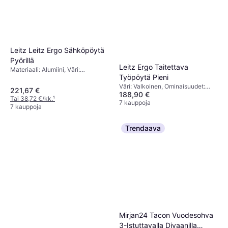
Leitz Leitz Ergo Sähköpöytä
Pyörillä
Leitz Ergo Taitettava
Materiaali: Alumiini, Väri:
Työpöytä Pieni
Valkoinen, Ominaisuudet: Pyörät
Väri: Valkoinen, Ominaisuudet:
221,67 €
188,90 €
Säädettävä istuin
Tai 38,72 €/kk.
¹
7 kauppoja
7 kauppoja
Trendaava
Mirjan24 Tacon Vuodesohva
3-Istuttavalla Divaanilla