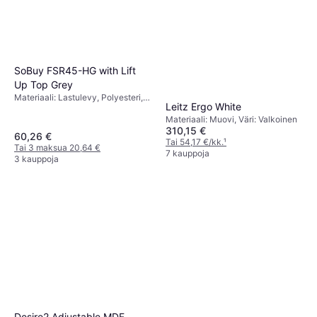
SoBuy FSR45-HG with Lift
Up Top Grey
Materiaali: Lastulevy, Polyesteri,
Leitz Ergo White
MDF, Väri: Harmaa
Materiaali: Muovi, Väri: Valkoinen
310,15 €
60,26 €
Tai 54,17 €/kk.
¹
Tai 3 maksua 20,64 €
7 kauppoja
3 kauppoja
Desire2 Adjustable MDF