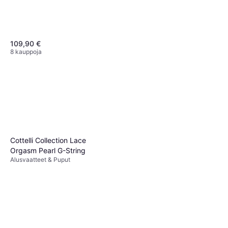
109,90 €
8 kauppoja
Satisfyer Pro 2 Generation 3
Vibrator Red
Klitoriksen Vibraattori, Ilmanpaine
29,90 €
Vibraattori, 12 Värinäkuviot,
Samettisen Sileä, Värisevä,
9+ kauppoja
Sovelluksella ohjattava,
Ilmanpaine, Lateksiton,
Ftalaatiton, Hiljainen, Vedenpitävä,
Cottelli Collection Lace
Imeyttävä
Orgasm Pearl G-String
Alusvaatteet & Puput