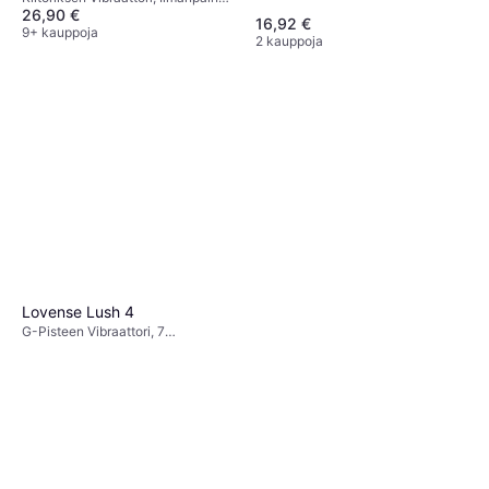
26,90 €
Vibraattori, 11 Värinäkuviot,
16,92 €
Samettisen Sileä, Värisevä,
9+ kauppoja
2 kauppoja
Imukuppi, Ilmanpaine, Lateksiton,
Ftalaatiton, Hiljainen, Vedenpitävä,
Imeyttävä, Sykkivä
Lovense Lush 4
G-Pisteen Vibraattori, 7
Värinäkuviot, Langaton, Hiljainen,
Vedenpitävä, Sovelluksella
ohjattava, Värisevä