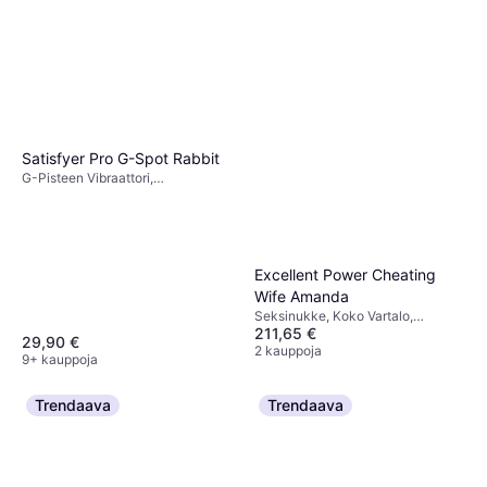
5 kauppoja
Inverma Largo 40ml
Suihke ja Kerma, Tehostava, 40ml
12,90 €
322,50 €/L
7 kauppoja
Satisfyer Pro G-Spot Rabbit
G-Pisteen Vibraattori,
Jänisvibraattori, Klitoriksen
Vibraattori, Ilmanpaine Vibraattori,
10 Värinäkuviot, Yksivärinen,
Vedenpitävä, Ftalaatiton,
Lateksiton, Värisevä, Ilmanpaine,
Excellent Power Cheating
Hiljainen
Wife Amanda
Seksinukke, Koko Vartalo,
211,65 €
Realistinen, Puhallettava, Värisevä
29,90 €
2 kauppoja
9+ kauppoja
Trendaava
Trendaava