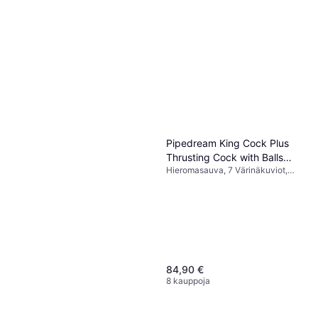
Pipedream King Cock Plus
Thrusting Cock with Balls
Hieromasauva, 7 Värinäkuviot,
6.5" Light
Juovikas, Värisevä, Realistinen,
Lämmittävä, Ftalaatiton
84,90 €
8 kauppoja