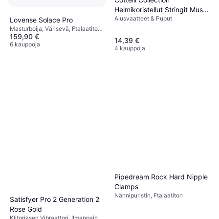
Helmikoristellut Stringit Musta
Alusvaatteet & Puput
S/M
Lovense Solace Pro
Masturboija, Värisevä, Ftalaatiton,
159,90 €
Sovelluksella ohjattava
14,39 €
6 kauppoja
4 kauppoja
Pipedream Rock Hard Nipple
Clamps
Nännipuristin, Ftalaatiton
Satisfyer Pro 2 Generation 2
Rose Gold
Klitoriksen Vibraattori, Ilmanpaine