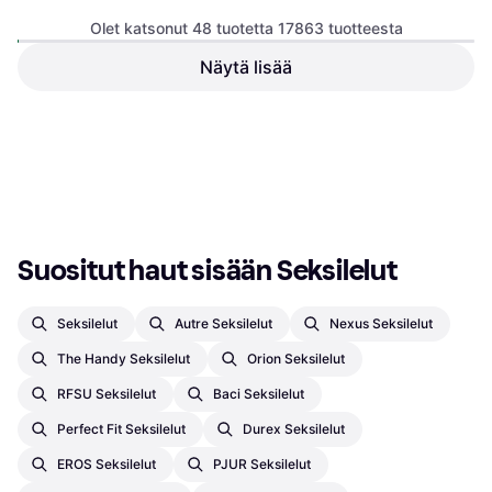
Penisholkki, Juovikas, Ftalaatiton,
cm Vaalea iho
NMC Dianna Stretch
30,32 €
Realistinen
Olet katsonut 48 tuotetta 17863 tuotteesta
Seksinukke, Koko Vartalo,
7 kauppoja
Puhallettava, Vedenpitävä
Näytä lisää
Realistixxx Deluxe Mies 02
Torso Masturbaattori
Masturboija, Realistinen,
63,99 €
79,99 €
Ftalaatiton
32,08 €
4 kauppoja
4 kauppoja
1
2
3
...
188
...
373
Suositut haut sisään Seksilelut
Seksilelut
Autre Seksilelut
Nexus Seksilelut
The Handy Seksilelut
Orion Seksilelut
RFSU Seksilelut
Baci Seksilelut
Perfect Fit Seksilelut
Durex Seksilelut
EROS Seksilelut
PJUR Seksilelut