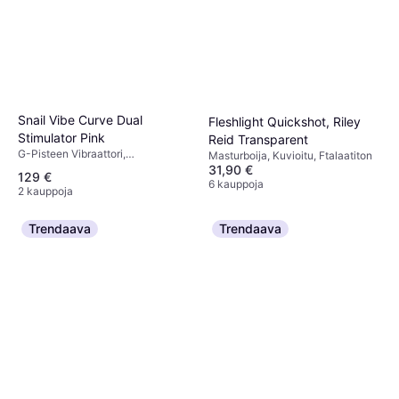
Snail Vibe Curve Dual
Fleshlight Quickshot, Riley
Stimulator Pink
Reid Transparent
G-Pisteen Vibraattori,
Masturboija, Kuvioitu, Ftalaatiton
Vedenpitävä, Värisevä, Hiljainen
31,90 €
129 €
6 kauppoja
2 kauppoja
Trendaava
Trendaava