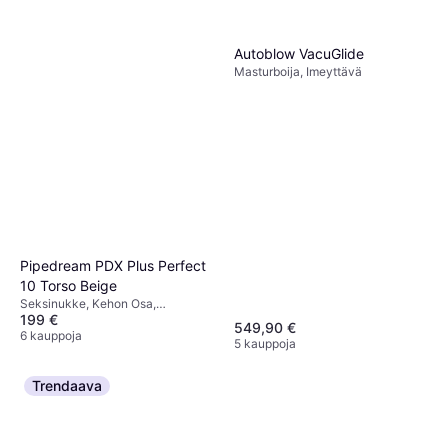
Autoblow VacuGlide
Masturboija, Imeyttävä
Pipedream PDX Plus Perfect
10 Torso Beige
Seksinukke, Kehon Osa,
199 €
Realistinen
549,90 €
6 kauppoja
5 kauppoja
Trendaava