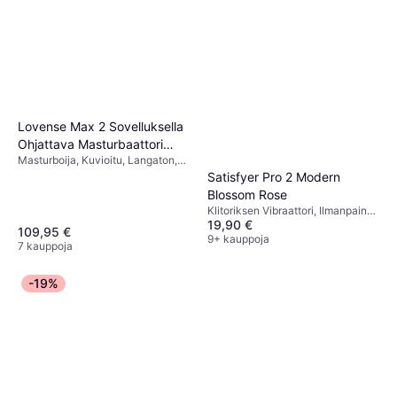
Bathmate Hydromax 9
Penispumppu, Ftalaatiton,
Lovense Max 2 Sovelluksella
103,90 €
Vedenpitävä
Ohjattava Masturbaattori
7 kauppoja
Masturboija, Kuvioitu, Langaton,
White
Värisevä, Ftalaatiton,
Satisfyer Pro 2 Modern
Kaukosäädin, Sovelluksella
Blossom Rose
ohjattava
Klitoriksen Vibraattori, Ilmanpaine
19,90 €
Vibraattori, 1pcs, 12 Värinäkuviot,
109,95 €
Samettisen Sileä, Yksivärinen,
9+ kauppoja
7 kauppoja
Ftalaatiton, Värisevä, Ilmanpaine,
Vedenpitävä, Imeyttävä
-19%