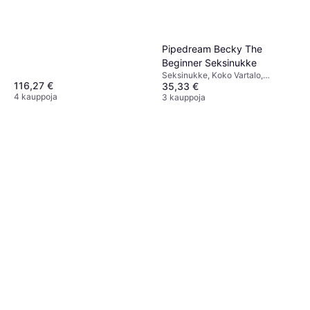
Pipedream Becky The
Beginner Seksinukke
Seksinukke, Koko Vartalo,
116,27 €
35,33 €
Puhallettava, Realistinen
4 kauppoja
3 kauppoja