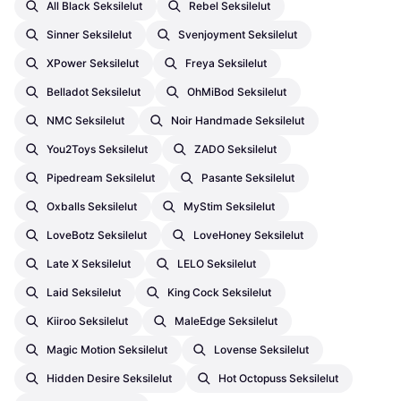
All Black Seksilelut
Rebel Seksilelut
Sinner Seksilelut
Svenjoyment Seksilelut
XPower Seksilelut
Freya Seksilelut
Belladot Seksilelut
OhMiBod Seksilelut
NMC Seksilelut
Noir Handmade Seksilelut
You2Toys Seksilelut
ZADO Seksilelut
Pipedream Seksilelut
Pasante Seksilelut
Oxballs Seksilelut
MyStim Seksilelut
LoveBotz Seksilelut
LoveHoney Seksilelut
Late X Seksilelut
LELO Seksilelut
Laid Seksilelut
King Cock Seksilelut
Kiiroo Seksilelut
MaleEdge Seksilelut
Magic Motion Seksilelut
Lovense Seksilelut
Hidden Desire Seksilelut
Hot Octopuss Seksilelut