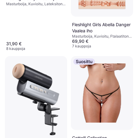
Masturboija, Kuvioitu, Lateksiton,
Ftalaatiton, Realistinen
Fleshlight Girls Abella Danger
Vaalea iho
Masturboija, Kuvioitu, Ftalaatiton,
69,90 €
Vedenpitävä, Realistinen
31,90 €
7 kauppoja
8 kauppoja
Suosittu
Cottelli Collection