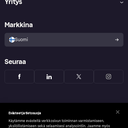
Yritys
Kirjaudu sisään
Shoppaile turvallisesti Klarnalla
Kauppiastuki
Kehittäjät
Klarna app
Yksityisyysasetukset
Kirjaudu sisään yrityksenä
Operatiivinen tila
Markkina
Tutustu kauppoihin
Peruutusoikeutesi
Myy Klarnalla
Kumppanit ja integraatiot
Ostajan turva
Suomi
Seuraa
Evästeet ja tietosuoja
Käytämme evästeitä verkkosivun toiminnan varmistamiseen,
yksilöllistämiseen sekä selaamisesi analysointiin. Jaamme myös