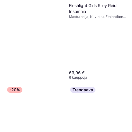
Fleshlight Girls Riley Reid
Insomnia
Masturboija, Kuvioitu, Ftalaatiton,
Värisevä, Vedenpitävä, Realistinen
63,96 €
6 kauppoja
-20%
Trendaava
Pipedream Fantasy X-
tensions Mega 2 Extension 5