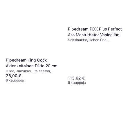
Pipedream PDX Plus Perfect
Ass Masturbator Vaalea iho
Seksinukke, Kehon Osa,
Ftalaatiton, Realistinen
Pipedream King Cock
Aidonkaltainen Dildo 20 cm
Dildo, Juovikas, Ftalaatiton,
26,90 €
Vedenpitävä, Imukuppi,
113,62 €
Realistinen
6 kauppoja
5 kauppoja