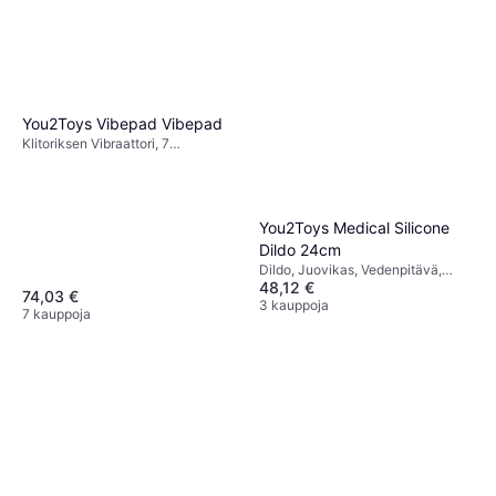
You2Toys Vibepad Vibepad
Klitoriksen Vibraattori, 7
Värinäkuviot, Samettisen Sileä,
Kaukosäädin, Vedenpitävä,
Värisevä
You2Toys Medical Silicone
Dildo 24cm
Dildo, Juovikas, Vedenpitävä,
48,12 €
Realistinen, Imukuppi, Ftalaatiton
74,03 €
3 kauppoja
7 kauppoja