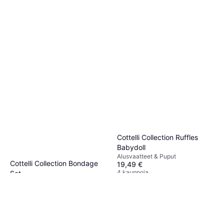
Cottelli Collection Ruffles
Babydoll
Alusvaatteet & Puput
Cottelli Collection Bondage
19,49 €
4 kauppoja
Set
Alusvaatteet & Puput
39,99 €
49,17 €
5 kauppoja