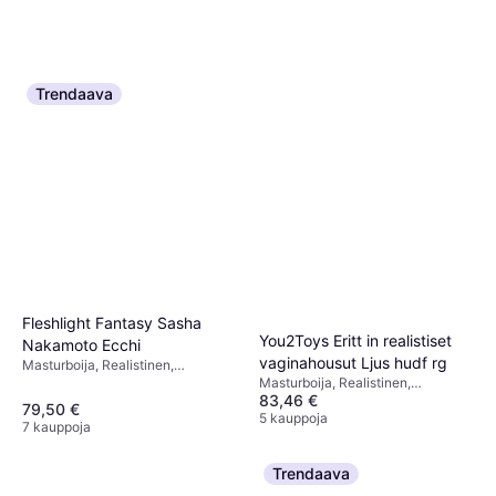
Trendaava
Fleshlight Fantasy Sasha
You2Toys Eritt in realistiset
Nakamoto Ecchi
vaginahousut Ljus hudf rg
Masturboija, Realistinen,
Masturboija, Realistinen,
Ftalaatiton
83,46 €
Ftalaatiton
79,50 €
5 kauppoja
7 kauppoja
Trendaava