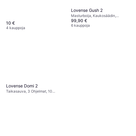
Lovense Gush 2
Masturboija, Kaukosäädin,
99,90 €
Vedenpitävä, Värisevä
10 €
6 kauppoja
4 kauppoja
Lovense Domi 2
Taikasauva, 3 Ohjelmat, 10
Värinäkuviot, Samettisen Sileä,
Hiljainen, Värisevä, Pyörivä,
Kaukosäädin, Langaton,
Vedenpitävä, Ftalaatiton,
Sovelluksella ohjattava