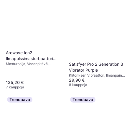
Bathmate Control 7ml
Suihke ja Kerma, Pidentävä, 7ml,
15,90 €
Ftalaatiton
2 271,43 €/L
6 kauppoja
Arcwave Ion2
Ilmapulssimasturbaattori
Satisfyer Pro 2 Generation 3
Masturboija, Vedenpitävä,
Musta
Värisevä
Vibrator Purple
Klitoriksen Vibraattori, Ilmanpaine
29,90 €
Vibraattori, 12 Värinäkuviot,
135,20 €
Samettisen Sileä, Värisevä,
8 kauppoja
7 kauppoja
Sovelluksella ohjattava,
Ilmanpaine, Lateksiton,
Ftalaatiton, Hiljainen, Vedenpitävä,
Trendaava
Trendaava
Imeyttävä, Sykkivä