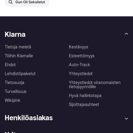
Gun Oil Seksilelut
Klarna
Tietoja meistä
Kestävyys
Töihin Klarnalle
Esteettömyys
Ehdot
Auto-Track
Lehdistöpalvelut
Yhteystiedot
Tietosuoja
Yhteystiedot viranomaisten
tietopyynnöille
Turvallisuus
Hyvä hallintotapa
Wikipink
Sijoittajasuhteet
Henkilöasiakas
Ohje
Reklamaatiot