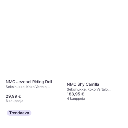
NMC Jezebel Riding Doll
NMC Shy Camilla
Seksinukke, Koko Vartalo,
Seksinukke, Koko Vartalo,
Puhallettava, Realistinen
188,95 €
Ftalaatiton, Kaukosäädin,
29,99 €
Värisevä, Puhallettava, Realistinen
4 kauppoja
6 kauppoja
Trendaava