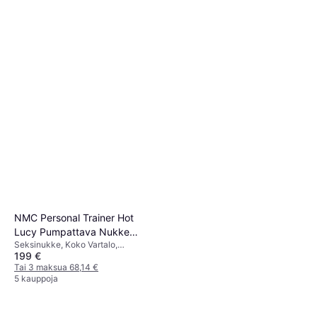
NMC Personal Trainer Hot
Lucy Pumpattava Nukke
Seksinukke, Koko Vartalo,
Vaalea iho
199 €
Puhallettava, Värisevä, Ftalaatiton
Tai 3 maksua 68,14 €
5 kauppoja