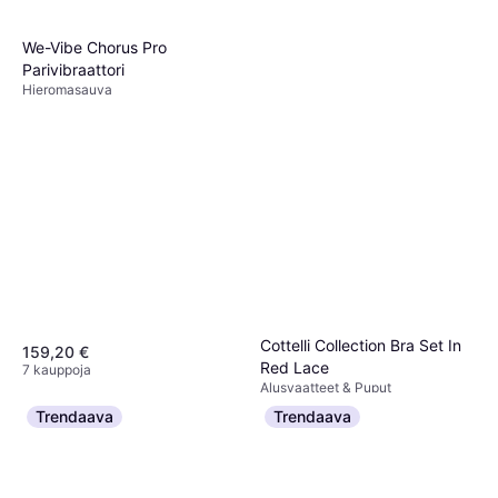
We-Vibe Chorus Pro
Parivibraattori
Hieromasauva
Cottelli Collection Bra Set In
159,20 €
Red Lace
7 kauppoja
Alusvaatteet & Puput
18,14 €
Trendaava
Trendaava
2 kauppoja