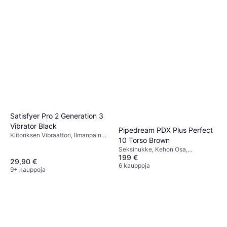
Satisfyer Pro 2 Generation 3
Vibrator Black
Pipedream PDX Plus Perfect
Klitoriksen Vibraattori, Ilmanpaine
10 Torso Brown
Vibraattori, 12 Värinäkuviot,
Seksinukke, Kehon Osa,
Samettisen Sileä, Imeyttävä,
199 €
Realistinen
Ilmanpaine, Ftalaatiton,
29,90 €
6 kauppoja
Vedenpitävä, Sovelluksella
9+ kauppoja
ohjattava, Hiljainen, Värisevä