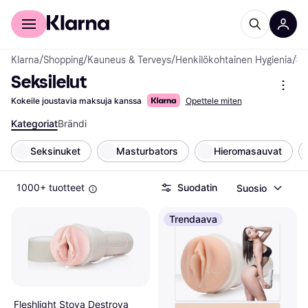
Kuluttajille
Yrityksille
Klarna
/
Shopping
/
Kauneus & Terveys
/
Henkilökohtainen Hygienia
/
Seksilel
Seksilelut
Kokeile joustavia maksuja kanssa
Opettele miten
Kategoriat
Brändi
Seksinuket
Masturbators
Hieromasauvat
1000+ tuotteet
Suodatin
Suosio
Trendaava
Fleshlight Stoya Destroya