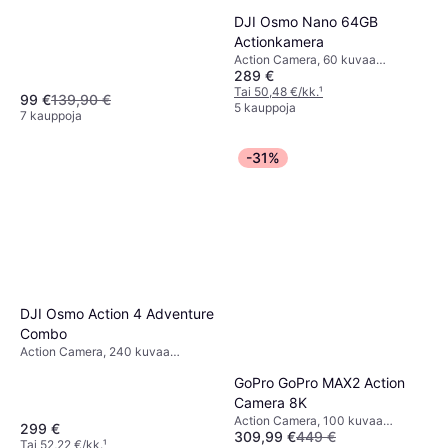
DJI Osmo Nano 64GB
Actionkamera
Action Camera, 60 kuvaa
289 €
sekunnissa, 2160p (4K)
Tai 50,48 €/kk.
¹
99 €
139,90 €
5 kauppoja
7 kauppoja
-31%
DJI Osmo Action 4 Adventure
Combo
Action Camera, 240 kuvaa
sekunnissa, CMOS
GoPro GoPro MAX2 Action
Camera 8K
Action Camera, 100 kuvaa
299 €
309,99 €
449 €
sekunnissa, 8k
Tai 52,22 €/kk.
¹