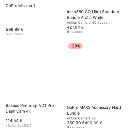
GoPro Mission 1
Insta360 GO Ultra Standard
Bundle Arctic White
Action Camera, 60 kuvaa
421,84 €
sekunnissa, 2160p (4K)
599,99 €
6 kauppoja
6 kauppoja
-28%
Baseus PrimeTrip VD1 Pro
GoPro MAX2 Accessory Hard
Dash Cam 4K
Bundle
Action Camera, 8k
114,54 €
359,99 €
499,99 €
Tai 20,01 €/kk.
¹
6 kauppoja