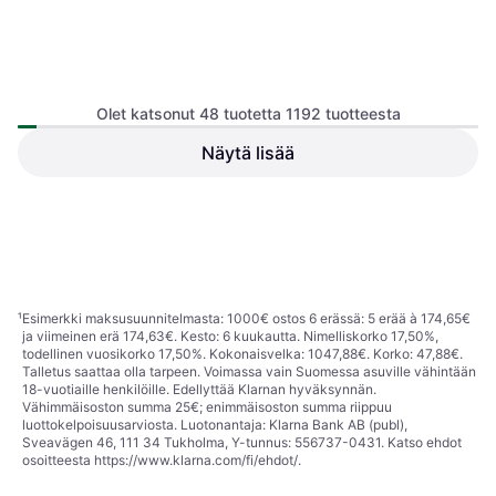
Garmin Dash Cam X310
Olet katsonut 48 tuotetta 1192 tuotteesta
Näytä lisää
70mai M310 Dash Cam
Videonauhuri
57,30 €
Tai 10,01 €/kk.
¹
279 €
323,90 €
3 kauppoja
6 kauppoja
1
2
3
...
14
...
25
¹
Esimerkki maksusuunnitelmasta: 1000€ ostos 6 erässä: 5 erää à 174,65€
ja viimeinen erä 174,63€. Kesto: 6 kuukautta. Nimelliskorko 17,50%,
todellinen vuosikorko 17,50%. Kokonaisvelka: 1047,88€. Korko: 47,88€.
Talletus saattaa olla tarpeen. Voimassa vain Suomessa asuville vähintään
18-vuotiaille henkilöille. Edellyttää Klarnan hyväksynnän.
Vähimmäisoston summa 25€; enimmäisoston summa riippuu
luottokelpoisuusarviosta. Luotonantaja: Klarna Bank AB (publ),
Sveavägen 46, 111 34 Tukholma, Y-tunnus: 556737-0431. Katso ehdot
osoitteesta
https://www.klarna.com/fi/ehdot/
.