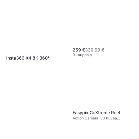
259 €
330,99 €
9 kauppoja
Insta360 X4 8K 360°
Action Camera, 120 kuvaa
498,13 €
sekunnissa, CMOS, 8k
7 kauppoja
Easypix GoXtreme Reef
Action Camera, 30 kuvaa
sekunnissa, 1080p