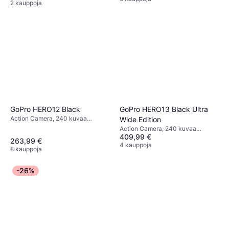
2 kauppoja
GoPro HERO12 Black
GoPro HERO13 Black Ultra
Action Camera, 240 kuvaa
Wide Edition
sekunnissa, CMOS, 5.3k
Action Camera, 240 kuvaa
409,99 €
sekunnissa, CMOS, 5.3k
263,99 €
4 kauppoja
8 kauppoja
-26%