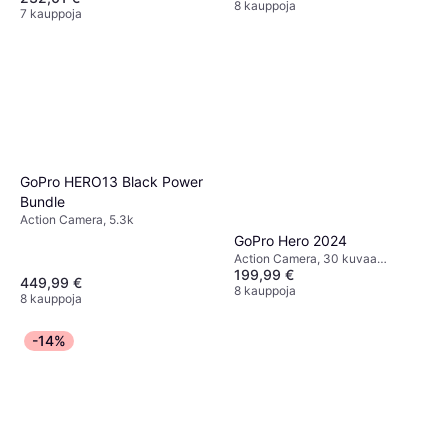
8 kauppoja
7 kauppoja
GoPro HERO13 Black Power
Bundle
Action Camera, 5.3k
GoPro Hero 2024
Action Camera, 30 kuvaa
199,99 €
sekunnissa, 2160p (4K)
449,99 €
8 kauppoja
8 kauppoja
-14%