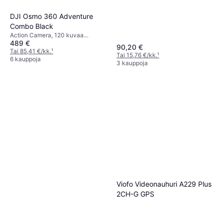
DJI Osmo 360 Adventure
Combo Black
Action Camera, 120 kuvaa
489 €
sekunnissa, CMOS, 8k
90,20 €
Tai 85,41 €/kk.
¹
Tai 15,76 €/kk.
¹
6 kauppoja
3 kauppoja
Viofo Videonauhuri A229 Plus
2CH-G GPS