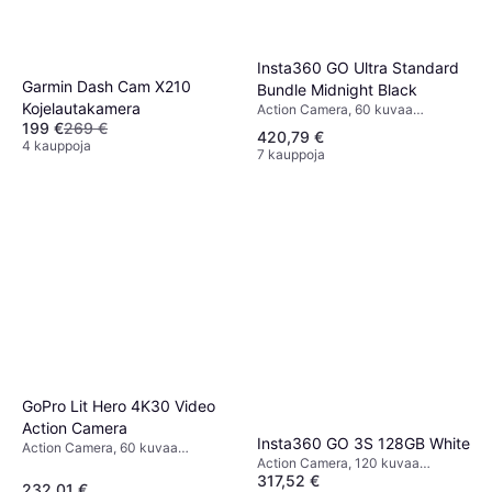
Insta360 GO Ultra Standard
Garmin Dash Cam X210
Bundle Midnight Black
Kojelautakamera
Action Camera, 60 kuvaa
sekunnissa, 2160p (4K)
199 €
269 €
420,79 €
4 kauppoja
7 kauppoja
GoPro Lit Hero 4K30 Video
Action Camera
Insta360 GO 3S 128GB White
Action Camera, 60 kuvaa
Action Camera, 120 kuvaa
sekunnissa, CMOS, 2160p (4K)
317,52 €
sekunnissa, 2.7k
232,01 €