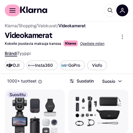
Kuluttajille
Yrityksille
Klarna
/
Shopping
/
Valokuvat
/
Videokamerat
Videokamerat
Kokeile joustavia maksuja kanssa
Opettele miten
Brändi
Tyyppi
DJI
Insta360
GoPro
Viofo
1000+ tuotteet
Suodatin
Suosio
Suosittu