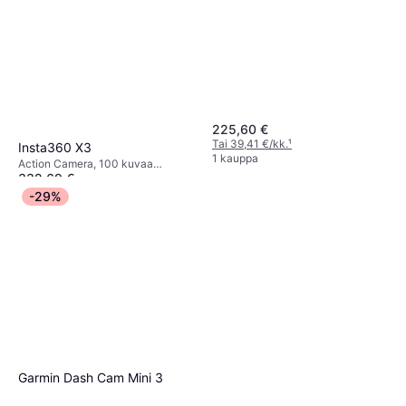
225,60 €
Tai 39,41 €/kk.
¹
Insta360 X3
1 kauppa
Action Camera, 100 kuvaa
332,69 €
sekunnissa, 5.7k
Tai 58,11 €/kk.
¹
-29%
6 kauppoja
Garmin Dash Cam Mini 3