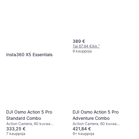
389 €
Tai 67,94 €/kk.
¹
9 kauppoja
Insta360 X5 Essentials
Bundle
Action Camera, 120 kuvaa
619 €
sekunnissa, CMOS, 8k
9+ kauppoja
DJI Osmo Action 5 Pro
DJI Osmo Action 5 Pro
Standard Combo
Adventure Combo
Action Camera, 60 kuvaa
Action Camera, 60 kuvaa
333,25 €
421,84 €
sekunnissa, CMOS, 2160p (4K)
sekunnissa, CMOS
7 kauppoja
9+ kauppoja