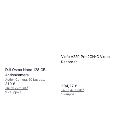
Viofo A229 Pro 2CH-G Video
Recorder
DJI Osmo Nano 128 GB
Actionkamera
Action Camera, 60 kuvaa
319 €
sekunnissa, 2160p (4K)
294,27 €
Tai 55,72 €/kk.
¹
Tai 51,40 €/kk.
¹
9 kauppoja
1 kauppa