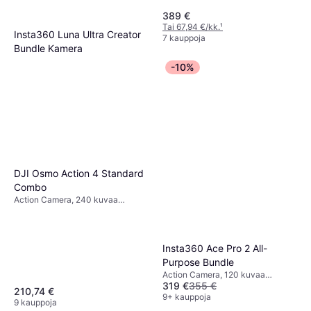
389 €
Tai 67,94 €/kk.
¹
Insta360 Luna Ultra Creator
7 kauppoja
Bundle Kamera
929 €
-10%
5 kauppoja
DJI Osmo Action 4 Standard
Combo
Action Camera, 240 kuvaa
sekunnissa, CMOS, 2160p (4K)
Insta360 Ace Pro 2 All-
Purpose Bundle
Action Camera, 120 kuvaa
319 €
355 €
sekunnissa, 2160p (4K)
210,74 €
9+ kauppoja
9 kauppoja