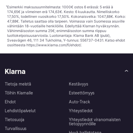
¹
Esimerkki maksusuunnitelmasta: 1000€ ostos 6 erässä: 5 erää à
174,65€ ja viimeinen erä 174,63€. Kesto: 6 kuukautta. Nimelliskorko
17,50%, todellinen vuosikorko 17,50%. Kokonaisvelka: 1047,88€. Korko:
47,88€. Talletus saattaa olla tarpeen. Voimassa vain Suomessa asuville
vähintään 18-vuotiaille henkilöille. Edellyttää Klarnan hyväksynnän.
Vähimmäisoston summa 25€; enimmäisoston summa riippuu
luottokelpoisuusarviosta. Luotonantaja: Klarna Bank AB (publ),
Sveavägen 46, 111 34 Tukholma, Y-tunnus: 556737-0431. Katso ehdot
osoitteesta
https://www.klarna.com/fi/ehdot/
.
Klarna
Tietoja meistä
Kestävyys
Töihin Klarnalle
Esteettömyys
Ehdot
Auto-Track
Lehdistöpalvelut
Yhteystiedot
Tietosuoja
Yhteystiedot viranomaisten
tietopyynnöille
Turvallisuus
Hyvä hallintotapa