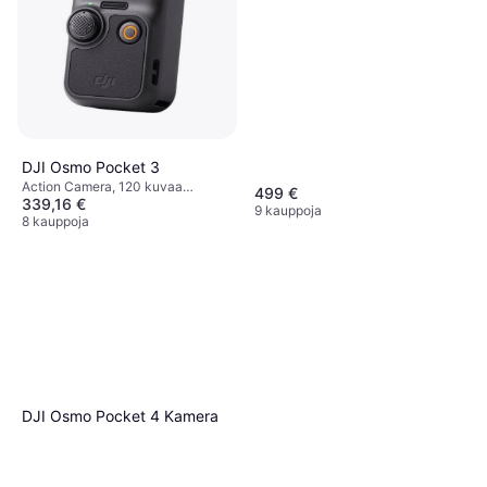
DJI Osmo Pocket 3
Action Camera, 120 kuvaa
499 €
339,16 €
sekunnissa, CMOS, 2160p (4K)
9 kauppoja
8 kauppoja
DJI Osmo Pocket 4 Kamera