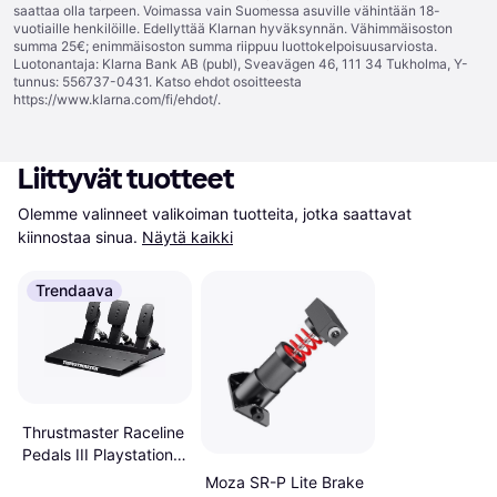
saattaa olla tarpeen. Voimassa vain Suomessa asuville vähintään 18-
vuotiaille henkilöille. Edellyttää Klarnan hyväksynnän. Vähimmäisoston
summa 25€; enimmäisoston summa riippuu luottokelpoisuusarviosta.
Luotonantaja: Klarna Bank AB (publ), Sveavägen 46, 111 34 Tukholma, Y-
tunnus: 556737-0431. Katso ehdot osoitteesta
https://www.klarna.com/fi/ehdot/
.
Liittyvät tuotteet
Olemme valinneet valikoiman tuotteita, jotka saattavat 
kiinnostaa sinua.
Näytä kaikki
Trendaava
Thrustmaster Raceline
Pedals III Playstation
4
Moza SR-P Lite Brake