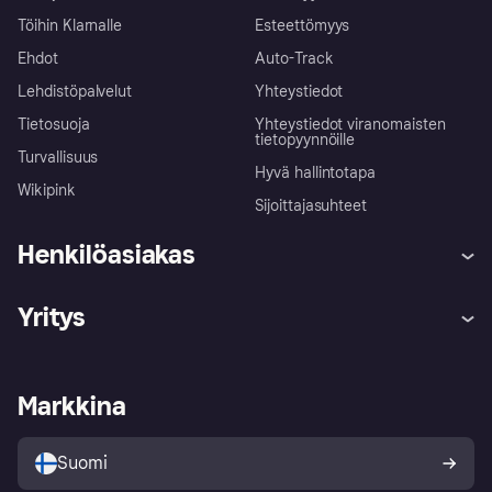
Töihin Klarnalle
Esteettömyys
Ehdot
Auto-Track
Lehdistöpalvelut
Yhteystiedot
Tietosuoja
Yhteystiedot viranomaisten
tietopyynnöille
Turvallisuus
Hyvä hallintotapa
Wikipink
Sijoittajasuhteet
Henkilöasiakas
Ohje
Reklamaatiot
Yritys
Kirjaudu sisään
Shoppaile turvallisesti Klarnalla
Kauppiastuki
Kehittäjät
Klarna app
Yksityisyysasetukset
Kirjaudu sisään yrityksenä
Operatiivinen tila
Markkina
Tutustu kauppoihin
Peruutusoikeutesi
Myy Klarnalla
Kumppanit ja integraatiot
Ostajan turva
Suomi