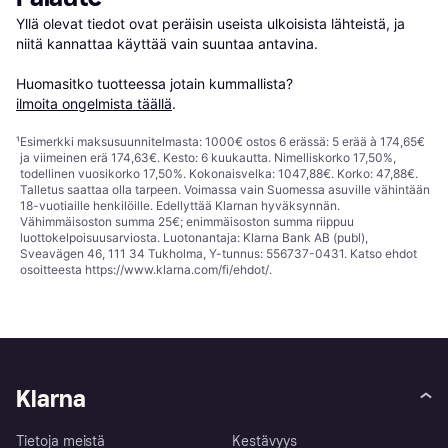
Yllä olevat tiedot ovat peräisin useista ulkoisista lähteistä, ja 
niitä kannattaa käyttää vain suuntaa antavina.

Huomasitko tuotteessa jotain kummallista? 
ilmoita ongelmista täällä
.
¹
Esimerkki maksusuunnitelmasta: 1000€ ostos 6 erässä: 5 erää à 174,65€
ja viimeinen erä 174,63€. Kesto: 6 kuukautta. Nimelliskorko 17,50%,
todellinen vuosikorko 17,50%. Kokonaisvelka: 1047,88€. Korko: 47,88€.
Talletus saattaa olla tarpeen. Voimassa vain Suomessa asuville vähintään
18-vuotiaille henkilöille. Edellyttää Klarnan hyväksynnän.
Vähimmäisoston summa 25€; enimmäisoston summa riippuu
luottokelpoisuusarviosta. Luotonantaja: Klarna Bank AB (publ),
Sveavägen 46, 111 34 Tukholma, Y-tunnus: 556737-0431. Katso ehdot
osoitteesta
https://www.klarna.com/fi/ehdot/
.
Klarna
Tietoja meistä
Kestävyys