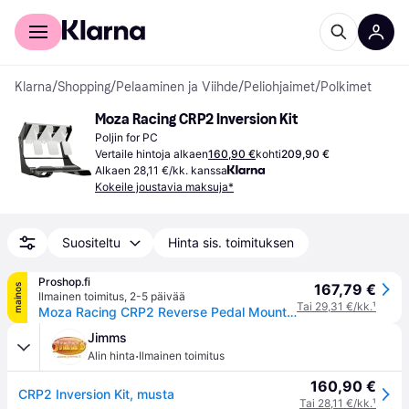
Kuluttajille
Yrityksille
Klarna
/
Shopping
/
Pelaaminen ja Viihde
/
Peliohjaimet
/
Polkimet
Moza Racing CRP2 Inversion Kit
Poljin for PC
Vertaile hintoja alkaen
160,90 €
kohti
209,90 €
Alkaen 28,11 €/kk. kanssa
Kokeile joustavia maksuja*
Suositeltu
Hinta sis. toimituksen
Proshop.fi
167,79 €
mainos
Ilmainen toimitus
,
2-5 päivää
Tai 29,31 €/kk.
¹
Moza Racing CRP2 Reverse Pedal Mount - Sim Racing -tarvike
Jimms
·
Alin hinta
Ilmainen toimitus
160,90 €
CRP2 Inversion Kit, musta
Tai 28,11 €/kk.
¹