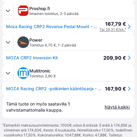
Proshop.fi
Ilmainen toimitus
,
2-5 päivää
167,79 €
Moza Racing CRP2 Reverse Pedal Mount - Sim Racing -tarvike
Tai 29,31 €/kk.
¹
Power
Toimitus 4,70 €
,
1-2 päivää
209,90 €
MOZA CRP2 Inversion Kit
Multitronic
Toimitus 3,90 €
167,90 €
MOZA Racing CRP2 -polkimien kääntösarja - Musta
Tämä tuote on myös saatavilla 
1
Näytä kaikki
vahvistamattomalla 
kauppa
.
¹
Esimerkki maksusuunnitelmasta: 1000€ ostos 6 erässä: 5 erää à 174,65€ ja
viimeinen erä 174,63€. Kesto: 6 kuukautta. Nimelliskorko 17,50%, todellinen
vuosikorko 17,50%. Kokonaisvelka: 1047,88€. Korko: 47,88€. Talletus