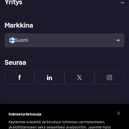
Yritys
Kirjaudu sisään
Shoppaile turvallisesti Klarnalla
Kauppiastuki
Kehittäjät
Klarna app
Yksityisyysasetukset
Kirjaudu sisään yrityksenä
Operatiivinen tila
Markkina
Tutustu kauppoihin
Peruutusoikeutesi
Myy Klarnalla
Kumppanit ja integraatiot
Ostajan turva
Suomi
Seuraa
Evästeet ja tietosuoja
Käytämme evästeitä verkkosivun toiminnan varmistamiseen,
yksilöllistämiseen sekä selaamisesi analysointiin. Jaamme myös