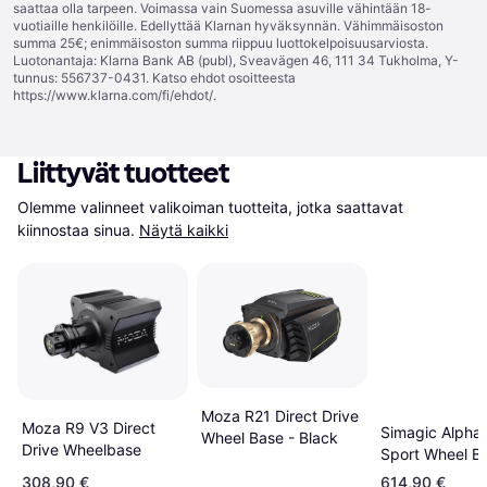
saattaa olla tarpeen. Voimassa vain Suomessa asuville vähintään 18-
vuotiaille henkilöille. Edellyttää Klarnan hyväksynnän. Vähimmäisoston
summa 25€; enimmäisoston summa riippuu luottokelpoisuusarviosta.
Luotonantaja: Klarna Bank AB (publ), Sveavägen 46, 111 34 Tukholma, Y-
tunnus: 556737-0431. Katso ehdot osoitteesta
https://www.klarna.com/fi/ehdot/
.
Liittyvät tuotteet
Olemme valinneet valikoiman tuotteita, jotka saattavat 
kiinnostaa sinua.
Näytä kaikki
Moza R21 Direct Drive
Moza R9 V3 Direct
Simagic Alpha
Wheel Base - Black
Drive Wheelbase
Sport Wheel B
308,90 €
614,90 €