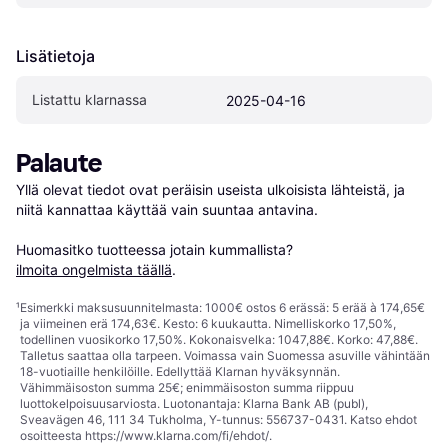
Lisätietoja
Listattu klarnassa
2025-04-16
Palaute
Yllä olevat tiedot ovat peräisin useista ulkoisista lähteistä, ja 
niitä kannattaa käyttää vain suuntaa antavina.

Huomasitko tuotteessa jotain kummallista? 
ilmoita ongelmista täällä
.
¹
Esimerkki maksusuunnitelmasta: 1000€ ostos 6 erässä: 5 erää à 174,65€
ja viimeinen erä 174,63€. Kesto: 6 kuukautta. Nimelliskorko 17,50%,
todellinen vuosikorko 17,50%. Kokonaisvelka: 1047,88€. Korko: 47,88€.
Talletus saattaa olla tarpeen. Voimassa vain Suomessa asuville vähintään
18-vuotiaille henkilöille. Edellyttää Klarnan hyväksynnän.
Vähimmäisoston summa 25€; enimmäisoston summa riippuu
luottokelpoisuusarviosta. Luotonantaja: Klarna Bank AB (publ),
Sveavägen 46, 111 34 Tukholma, Y-tunnus: 556737-0431. Katso ehdot
osoitteesta
https://www.klarna.com/fi/ehdot/
.