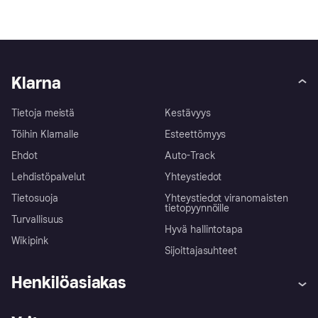
Klarna
Tietoja meistä
Kestävyys
Töihin Klarnalle
Esteettömyys
Ehdot
Auto-Track
Lehdistöpalvelut
Yhteystiedot
Tietosuoja
Yhteystiedot viranomaisten
tietopyynnöille
Turvallisuus
Hyvä hallintotapa
Wikipink
Sijoittajasuhteet
Henkilöasiakas
Ohje
Reklamaatiot