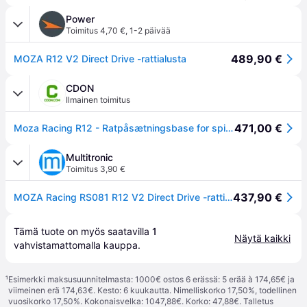
Power
Toimitus 4,70 €
,
1-2 päivää
489,90 €
MOZA R12 V2 Direct Drive -rattialusta
CDON
Ilmainen toimitus
471,00 €
Moza Racing R12 - Ratpåsætningsbase for spilcontroller - direkte drev - sort
Multitronic
Toimitus 3,90 €
437,90 €
MOZA Racing RS081 R12 V2 Direct Drive -rattirunko - PC - Musta
Tämä tuote on myös saatavilla 
1
Näytä kaikki
vahvistamattomalla 
kauppa
.
¹
Esimerkki maksusuunnitelmasta: 1000€ ostos 6 erässä: 5 erää à 174,65€ ja
viimeinen erä 174,63€. Kesto: 6 kuukautta. Nimelliskorko 17,50%, todellinen
vuosikorko 17,50%. Kokonaisvelka: 1047,88€. Korko: 47,88€. Talletus