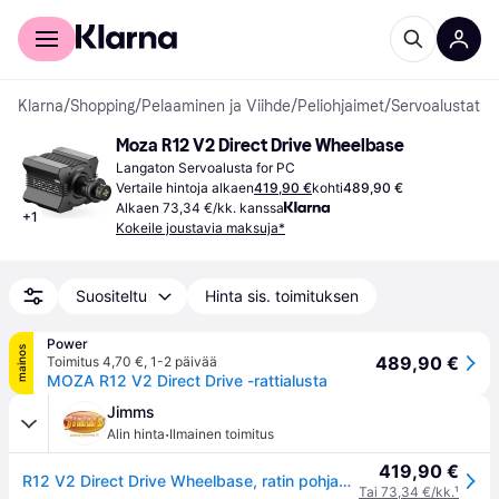
Kuluttajille
Yrityksille
Klarna
/
Shopping
/
Pelaaminen ja Viihde
/
Peliohjaimet
/
Servoalustat
Moza R12 V2 Direct Drive Wheelbase
Langaton Servoalusta for PC
Vertaile hintoja alkaen
419,90 €
kohti
489,90 €
Alkaen 73,34 €/kk. kanssa
+
1
Kokeile joustavia maksuja*
Suositeltu
Hinta sis. toimituksen
Power
mainos
489,90 €
Toimitus 4,70 €
,
1-2 päivää
MOZA R12 V2 Direct Drive -rattialusta
Jimms
·
Alin hinta
Ilmainen toimitus
419,90 €
R12 V2 Direct Drive Wheelbase, ratin pohjayksikkö, musta
Tai 73,34 €/kk.
¹