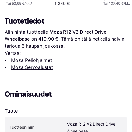
1 249 €
Tai 53,95 €/kk.
¹
Tai 107,40 €/kk.
¹
Tuotetiedot
Alin hinta tuotteelle 
Moza R12 V2 Direct Drive 
Wheelbase
 on 
419,90 €
. Tämä on tällä hetkellä halvin 
tarjous 
6
 kaupan joukossa.
Vertaa:
Moza Peliohjaimet
Moza Servoalustat
Ominaisuudet
Tuote
Moza R12 V2 Direct Drive 
Tuotteen nimi
Wheelbase