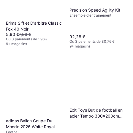
Precision Speed Agility Kit
Ensemble d'entraînement
Erima Sifflet D'arbitre Classic
Fox 40 Noir
5,90 €
7,59 €
92,28 €
Ou 3 paiements de 1,96 €
Ou 3 paiements de 30,76 €
9+ magasins
9+ magasins
Exit Toys But de football en
acier Tempo 300x200cm
adidas Ballon Coupe Du
vert/noir
Monde 2026 White Royal
Football
Blue Solar Blue Power Red