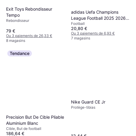
Exit Toys Rebondisseur
adidas Uefa Champions
Tempo
League Football 2025 2026
Rebondisseur
Football
Blanc Rouge
20,80 €
79 €
Ou 3 paiements de 6,93 €
Ou 3 paiements de 26,33 €
7 magasins
8 magasins
Tendance
Nike Guard CE Jr
Protège-tibias
Precision But De Cible Pliable
Aluminium Blanc
Cible, But de football
186,64 €
12,44 €