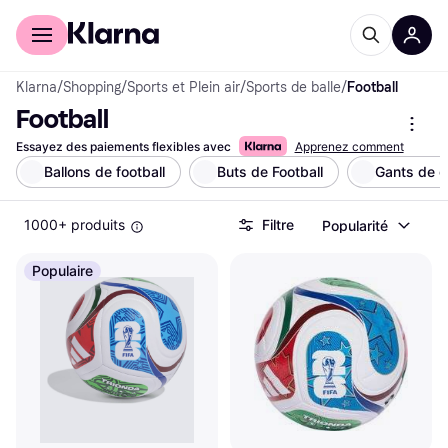
Acheter avec Klarna
Espace entreprises
Klarna
/
Shopping
/
Sports et Plein air
/
Sports de balle
/
Football
Football
Essayez des paiements flexibles avec
Apprenez comment
Ballons de football
Buts de Football
Gants de g
1000+ produits
Filtre
Popularité
Populaire