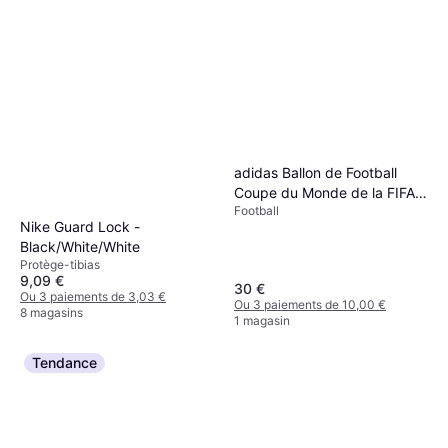
adidas Ballon de Football
Coupe du Monde de la FIFA
Football
2026 - Blanc
Nike Guard Lock -
Black/White/White
Protège-tibias
9,09 €
30 €
Ou 3 paiements de 3,03 €
Ou 3 paiements de 10,00 €
8 magasins
1 magasin
Tendance