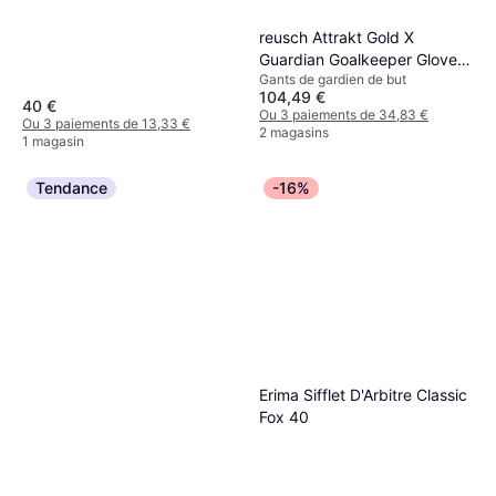
reusch Attrakt Gold X
Guardian Goalkeeper Gloves
Gants de gardien de but
- Bleu
104,49 €
40 €
Ou 3 paiements de 34,83 €
Ou 3 paiements de 13,33 €
2 magasins
1 magasin
Tendance
-16%
Erima Sifflet D'Arbitre Classic
Fox 40