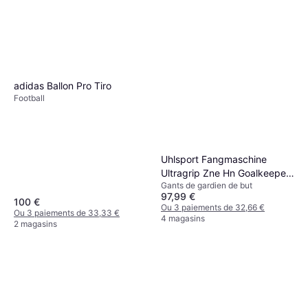
adidas Ballon Pro Tiro
Football
Uhlsport Fangmaschine
Ultragrip Zne Hn Goalkeeper
Gants de gardien de but
Gloves
97,99 €
100 €
Ou 3 paiements de 32,66 €
Ou 3 paiements de 33,33 €
4 magasins
2 magasins