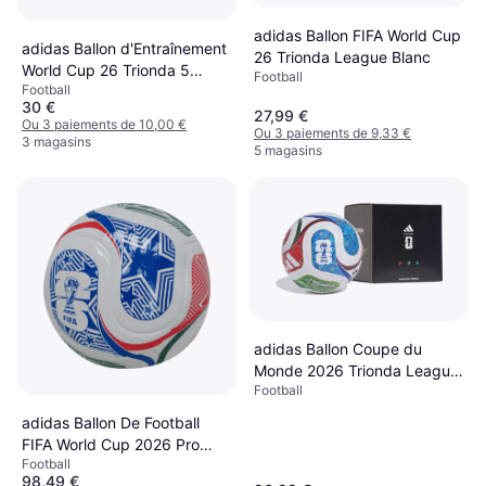
adidas Ballon FIFA World Cup
adidas Ballon d'Entraînement
26 Trionda League Blanc
World Cup 26 Trionda 5
Football
Football
Pouces
30 €
27,99 €
Ou 3 paiements de 10,00 €
Ou 3 paiements de 9,33 €
3 magasins
5 magasins
adidas Ballon Coupe du
Monde 2026 Trionda League
Football
Blanc
adidas Ballon De Football
FIFA World Cup 2026 Pro
Football
Official Match - Blanc
98,49 €