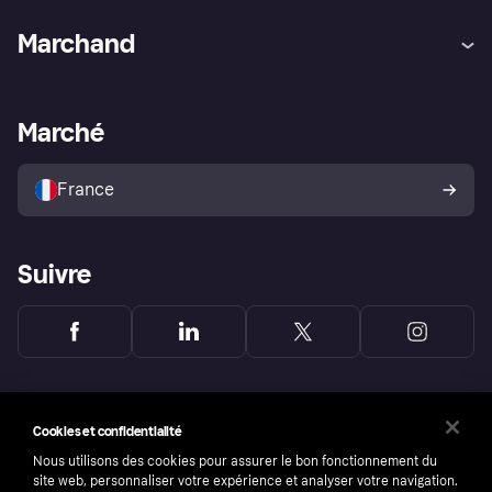
Aide
Réclamations
Marchand
Login
Protection contre la fraude
Support Marchand
Portail développeurs
L'appli shopping de Klarna
Paramètres de confidentialité
Portail Marchand
Statut opérationnel
Marché
Explorez les magasins
Votre droit de rétractation
Vendre avec Klarna
Plateformes et partenaires
Politique de protection de
l’acheteur Klarna
France
Suivre
Cookies et confidentialité
Nous utilisons des cookies pour assurer le bon fonctionnement du
site web, personnaliser votre expérience et analyser votre navigation.