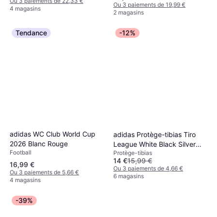
Ou 3 paiements de 22,33 €
Ou 3 paiements de 19,99 €
4 magasins
2 magasins
Tendance
-12%
adidas WC Club World Cup
adidas Protège-tibias Tiro
2026 Blanc Rouge
League White Black Silver
Football
Protège-tibias
Metallic
14 €
15,99 €
16,99 €
Ou 3 paiements de 4,66 €
Ou 3 paiements de 5,66 €
6 magasins
4 magasins
-39%