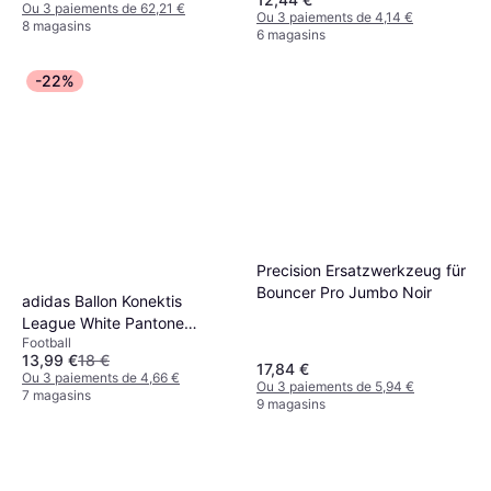
Ou 3 paiements de 62,21 €
Ou 3 paiements de 4,14 €
8 magasins
6 magasins
-22%
Precision Ersatzwerkzeug für
Bouncer Pro Jumbo Noir
adidas Ballon Konektis
League White Pantone
Football
Pantone Lucid Lemon
13,99 €
18 €
17,84 €
Ou 3 paiements de 4,66 €
Ou 3 paiements de 5,94 €
7 magasins
9 magasins