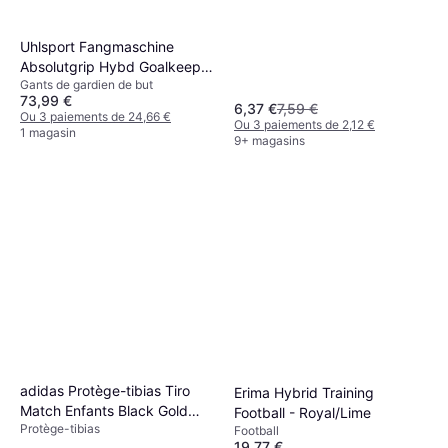
Uhlsport Fangmaschine
Absolutgrip Hybd Goalkeeper
Gants de gardien de but
Gloves 11
73,99 €
6,37 €
7,59 €
Ou 3 paiements de 24,66 €
Ou 3 paiements de 2,12 €
1 magasin
9+ magasins
adidas Protège-tibias Tiro
Erima Hybrid Training
Match Enfants Black Gold
Football - Royal/Lime
Protège-tibias
Metallic White
Football
19,77 €