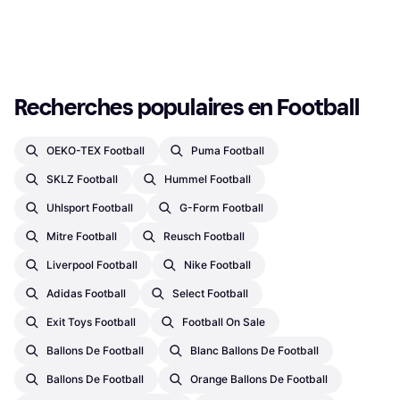
Ou 3 paiements de 5,99 €
Ou 3 paiements de 29,66 €
4 magasins
4 magasins
1
2
3
...
32
...
60
Recherches populaires en Football
OEKO-TEX Football
Puma Football
SKLZ Football
Hummel Football
Uhlsport Football
G-Form Football
Mitre Football
Reusch Football
Liverpool Football
Nike Football
Adidas Football
Select Football
Exit Toys Football
Football On Sale
Ballons De Football
Blanc Ballons De Football
Ballons De Football
Orange Ballons De Football