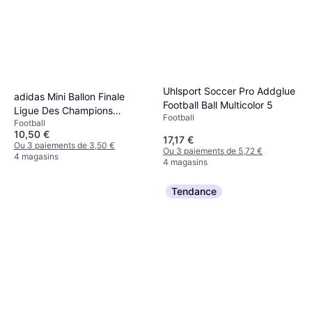
Uhlsport Soccer Pro Addglue
adidas Mini Ballon Finale
Football Ball Multicolor 5
Ligue Des Champions
Football
Football
League 25 26
10,50 €
17,17 €
Ou 3 paiements de 3,50 €
Ou 3 paiements de 5,72 €
4 magasins
4 magasins
Tendance