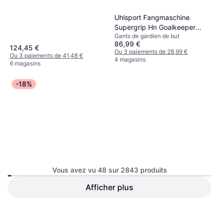
Uhlsport Fangmaschine
Supergrip Hn Goalkeeper
Gants de gardien de but
Gloves 7
86,99 €
124,45 €
Ou 3 paiements de 28,99 €
Ou 3 paiements de 41,48 €
4 magasins
6 magasins
-18%
Umbro But de Foot
Vous avez vu 48 sur 2843 produits
240x160x85cm Noir
Afficher plus
Puma Orbita Laliga 1 Replica
Football - Blanc
Football
17,99 €
88,99 €
108,99 €