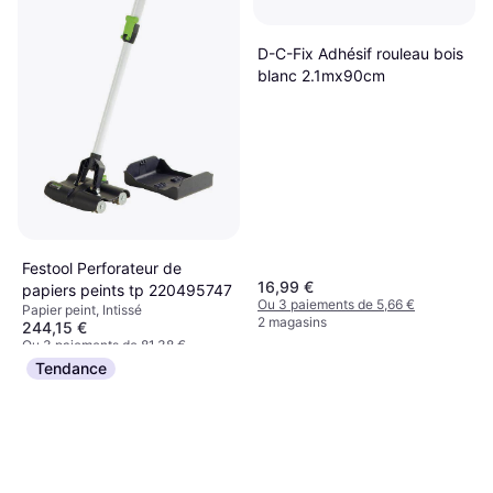
D-C-Fix Adhésif rouleau bois
blanc 2.1mx90cm
Festool Perforateur de
16,99 €
papiers peints tp 220495747
Ou 3 paiements de 5,66 €
Papier peint, Intissé
2 magasins
244,15 €
Ou 3 paiements de 81,38 €
9 magasins
Tendance