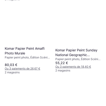
Komar Papier Peint Amalfi
Komar Papier Peint Sunday
Photo Murale
National Geographic
Papier peint photo, Édition Scénics
Papier peint photo, Édition Scénics
368x254cm Papier
1, Nature
55,22 €
1, Nature
80,03 €
Ou 3 paiements de 18,40 €
Ou 3 paiements de 26,67 €
2 magasins
2 magasins