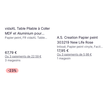
vidaXL Table Pliable à Coller
MDF et Aluminium pour
A.S. Creation Papier peint
Papier peint, FR vidaXL Table
Collage Table à Tréteau
Pliable MDF et Aluminium avec
303219 New Life Rose
Poignée et Pieds Pliables
Intissé, Papier peint vinyle, Facile
17,95 €
à poser, Metallic
67,79 €
Ou 3 paiements de 5,98 €
Ou 3 paiements de 22,59 €
1 magasin
3 magasins
-23%