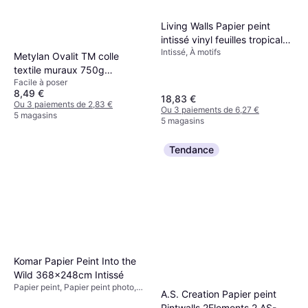
Living Walls Papier peint
intissé vinyl feuilles tropicales
Intissé, À motifs
jaune ocre, bleu et beige 53
Metylan Ovalit TM colle
cm x 10,05 m
textile muraux 750g
Facile à poser
professionnel Blanc
8,49 €
18,83 €
Ou 3 paiements de 2,83 €
Ou 3 paiements de 6,27 €
5 magasins
5 magasins
Tendance
Komar Papier Peint Into the
Wild 368x248cm Intissé
Papier peint, Papier peint photo,
A.S. Creation Papier peint
Intissé, Photo, À motifs
Pintwalls 2Elements 2 AS-