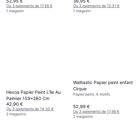
52,95 €
36,95 €
cm
Ou 3 paiements de 17,65 €
Ou 3 paiements de 12,31 €
1 magasin
1 magasin
Walltastic Papier peint enfant
Cirque
Hexoa Papier Peint L'île Au
Papier peint, À motifs
Palmier 159x280 Cm
42,90 €
52,99 €
Ou 3 paiements de 14,30 €
Ou 3 paiements de 17,66 €
2 magasins
2 magasins