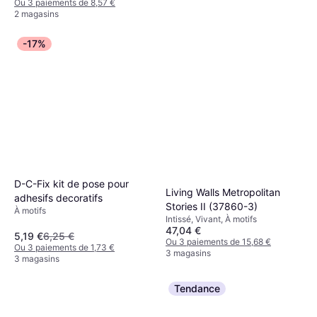
Ou 3 paiements de 8,57 €
2 magasins
ferm LIVING Tier Tapete
-17%
Animals von Katie Scott
Intissé, 122687, Papier Peint
Dunkel Blau bleu
79,20 €
Enfants
Ou 3 paiements de 26,40 €
3 magasins
D-C-Fix kit de pose pour
Living Walls Metropolitan
adhesifs decoratifs
Stories II (37860-3)
À motifs
Intissé, Vivant, À motifs
47,04 €
5,19 €
6,25 €
Ou 3 paiements de 15,68 €
Ou 3 paiements de 1,73 €
3 magasins
3 magasins
Tendance