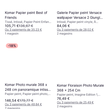
Komar Papier peint Best of
Galerie Papier peint Versace
Friends
wallpaper Versace 2 Giungla
Tissé, Intissé, Papier Peint Enfants,
Intissé, Papier peint vinyle, À
in Braun Metallic 962401
105,71 €
136,67 €
84,06 €
Photo, Floral, À motifs
motifs
Ou 3 paiements de 35,23 €
Ou 3 paiements de 28,02 €
1 magasin
2 magasins
-18%
Komar Photo murale 368 x
Komar Floraison Photo Murale
248 cm panoramique intissé
368 x 254 Cm
Papier peint, Papier peint photo,
World Map
Papier peint, Imagine Edition 1,
Photo, À motifs
76,49 €
Floral
146,54 €
179,77 €
Ou 3 paiements de 25,49 €
Ou 3 paiements de 48,84 €
2 magasins
2 magasins