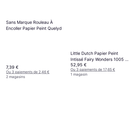
Sans Marque Rouleau À
Encoller Papier Peint Quelyd
Little Dutch Papier Peint
Intissé Fairy Wonders 1005 x
52,95 €
52 cm
7,39 €
Ou 3 paiements de 17,65 €
Ou 3 paiements de 2,46 €
1 magasin
2 magasins