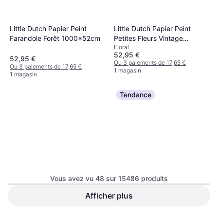
Little Dutch Papier Peint
Little Dutch Papier Peint
Farandole Forêt 1000x52cm
Petites Fleurs Vintage
Floral
1000x52cm
52,95 €
52,95 €
Ou 3 paiements de 17,65 €
Ou 3 paiements de 17,65 €
1 magasin
1 magasin
Tendance
Vous avez vu 48 sur 15486 produits
Afficher plus
Little Dutch Papier Peint
Little Dutch Papier Peint Mini
Petits Champignons
Bouquets 1000x52cm
Intissé
1000x52cm