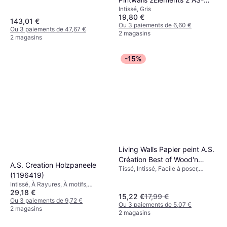
Intissé, Gris
391092
19,80 €
143,01 €
Ou 3 paiements de 6,60 €
Ou 3 paiements de 47,67 €
2 magasins
2 magasins
-15%
Living Walls Papier peint A.S.
Création Best of Wood'n
A.S. Creation Holzpaneele
Tissé, Intissé, Facile à poser,
Stone blanc 855046
(1196419)
Papier peint, Noir et Blanc, À
Intissé, À Rayures, À motifs,
motifs
29,18 €
Marron
15,22 €
17,99 €
Ou 3 paiements de 9,72 €
Ou 3 paiements de 5,07 €
2 magasins
2 magasins