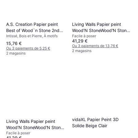
A.S. Creation Papier peint
Living Walls Papier peint
Best of Wood`n Stone 2nd
Wood'N StoneWood'N Stone
Intissé, Bois et Pierre, À motifs
Facile à poser
Edition in Grau Schwarz
2 SP04477 Les gris
41,29 €
942833
15,76 €
Ou 3 paiements de 13,76 €
Ou 3 paiements de 5,25 €
2 magasins
2 magasins
vidaXL Papier Peint 3D
Living Walls Papier peint
Solide Beige Clair
Wood'N StoneWood'N Stone
Facile à poser
2 SP04453 Les gris Les noirs
41,29 €