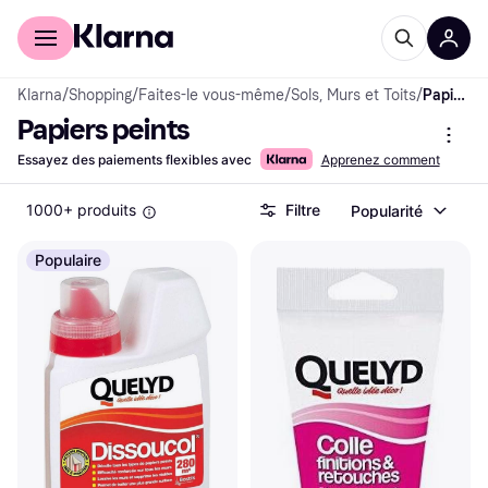
Acheter avec Klarna
Espace entreprises
Klarna
/
Shopping
/
Faites-le vous-même
/
Sols, Murs et Toits
/
Papiers peints
Papiers peints
Essayez des paiements flexibles avec
Apprenez comment
1000+ produits
Filtre
Popularité
Populaire