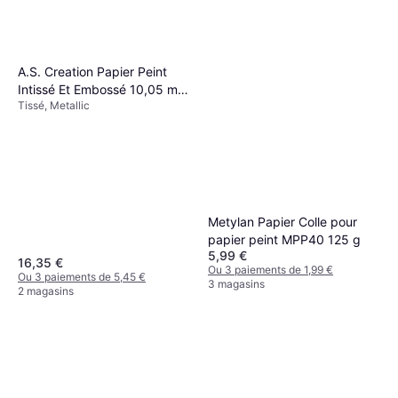
A.S. Creation Papier Peint
Intissé Et Embossé 10,05 m x
Tissé, Metallic
0,53 m
Metylan Papier Colle pour
papier peint MPP40 125 g
5,99 €
16,35 €
Ou 3 paiements de 1,99 €
Ou 3 paiements de 5,45 €
3 magasins
2 magasins