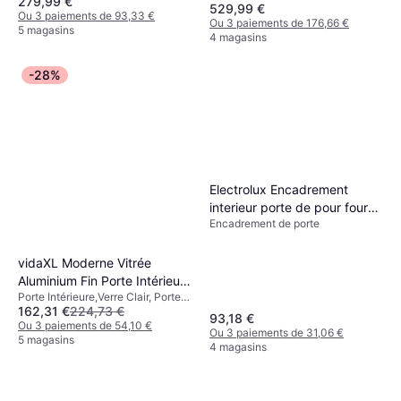
279,99 €
Poussant Droit Porte
529,99 €
Ou 3 paiements de 93,33 €
Extérieure (x200cm)
Ou 3 paiements de 176,66 €
5 magasins
4 magasins
-28%
Electrolux Encadrement
interieur porte de pour four
Encadrement de porte
R416799 Encadrement de
porte (x)
vidaXL Moderne Vitrée
Aluminium Fin Porte Intérieure
Porte Intérieure,Verre Clair, Porte
Verre Clair (30x200cm)
162,31 €
224,73 €
Simple, Réglable
93,18 €
Ou 3 paiements de 54,10 €
Ou 3 paiements de 31,06 €
5 magasins
4 magasins