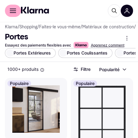
Acheter avec Klarna
Espace entreprises
Klarna
/
Shopping
/
Faites-le vous-même
/
Matériaux de construction
/
P
Portes
Essayez des paiements flexibles avec
Apprenez comment
Portes Extérieures
Portes Coulissantes
Portes 
1000+ produits
Filtre
Popularité
Populaire
Populaire