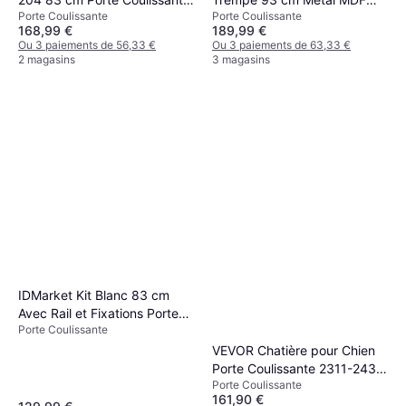
Porte Coulissante
Porte Coulissante
(x)
Noir Porte Coulissante (x)
168,99 €
189,99 €
Ou 3 paiements de 56,33 €
Ou 3 paiements de 63,33 €
2 magasins
3 magasins
IDMarket Kit Blanc 83 cm
Avec Rail et Fixations Porte
Porte Coulissante
Coulissante (83x)
VEVOR Chatière pour Chien
Porte Coulissante 2311-2439
Porte Coulissante
mm Porte Coulissante (x)
161,90 €