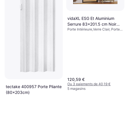
vidaXL ESG Et Aluminium
Serrure 83x201.5 cm Noir
Porte Intérieure,Verre Clair, Porte
Porte Intérieure Verre Clair (x)
Simple
120,59 €
Ou 3 paiements de 40,19 €
tectake 400957 Porte Pliante
5 magasins
(80x203cm)
Porte Pliante
47,97 €
Ou 3 paiements de 15,99 €
3 magasins