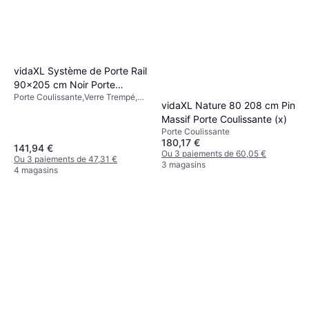
vidaXL Système de Porte Rail
90x205 cm Noir Porte
Porte Coulissante,Verre Trempé,
Coulissante Verre Trempé
vidaXL Nature 80 208 cm Pin
Porte Simple
(90x)
Massif Porte Coulissante (x)
Porte Coulissante
180,17 €
141,94 €
Ou 3 paiements de 60,05 €
Ou 3 paiements de 47,31 €
3 magasins
4 magasins