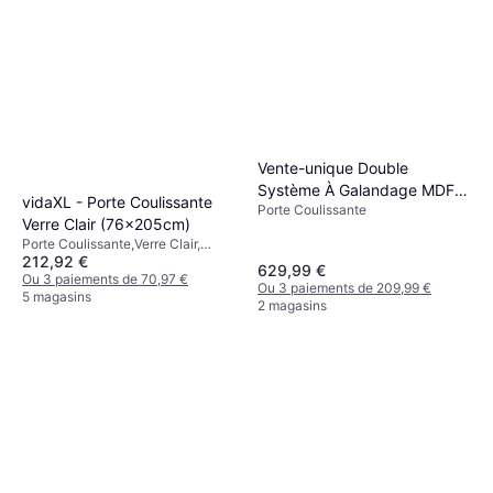
Vente-unique Double
Système À Galandage MDF
vidaXL - Porte Coulissante
Porte Coulissante
Bois 2 H205 x L63 cm Porte
Verre Clair (76x205cm)
Coulissante (x)
Porte Coulissante,Verre Clair,
212,92 €
Porte Simple
629,99 €
Ou 3 paiements de 70,97 €
Ou 3 paiements de 209,99 €
5 magasins
2 magasins