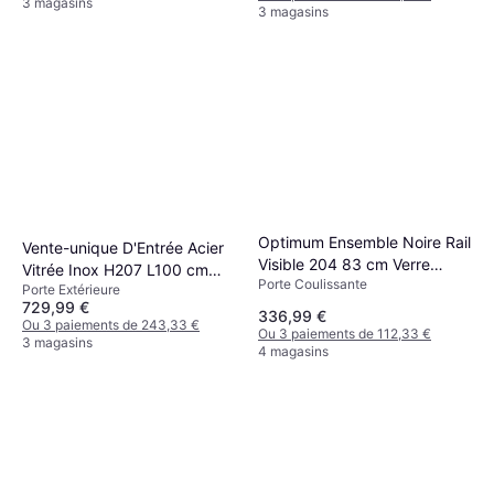
3 magasins
3 magasins
Optimum Ensemble Noire Rail
Vente-unique D'Entrée Acier
Visible 204 83 cm Verre
Vitrée Inox H207 L100 cm
Porte Coulissante
Dépoli Porte Coulissante (x)
Porte Extérieure
Anthracite Effet Chêne Porte
729,99 €
Extérieure (x)
336,99 €
Ou 3 paiements de 243,33 €
Ou 3 paiements de 112,33 €
3 magasins
4 magasins