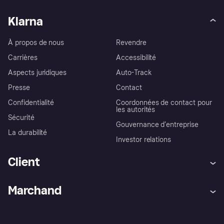
Klarna
À propos de nous
Revendre
Carrières
Accessibilité
Aspects juridiques
Auto-Track
Presse
Contact
Confidentialité
Coordonnées de contact pour
les autorités
Sécurité
Gouvernance d’entreprise
La durabilité
Investor relations
Client
Aide
Réclamations
Marchand
Login
Protection contre la fraude
Support Marchand
Portail développeurs
L'appli shopping de Klarna
Paramètres de confidentialité