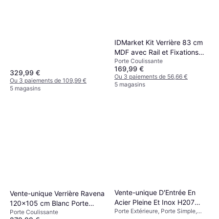
IDMarket Kit Verrière 83 cm
MDF avec Rail et Fixations
Porte Coulissante
Noir Porte Coulissante
169,99 €
(83x204cm)
329,99 €
Ou 3 paiements de 56,66 €
Ou 3 paiements de 109,99 €
5 magasins
5 magasins
Vente-unique D'Entrée En
Vente-unique Verrière Ravena
Acier Pleine Et Inox H207
120x105 cm Blanc Porte
Porte Extérieure, Porte Simple,
L100 cm Effet Chêne -
Porte Coulissante
Coulissante (x)
Réglable