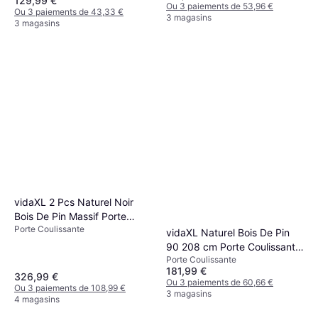
129,99 €
Ou 3 paiements de 53,96 €
Ou 3 paiements de 43,33 €
3 magasins
3 magasins
vidaXL 2 Pcs Naturel Noir
Bois De Pin Massif Porte
Porte Coulissante
Coulissante (x)
vidaXL Naturel Bois De Pin
90 208 cm Porte Coulissante
Porte Coulissante
(x)
181,99 €
326,99 €
Ou 3 paiements de 60,66 €
Ou 3 paiements de 108,99 €
3 magasins
4 magasins