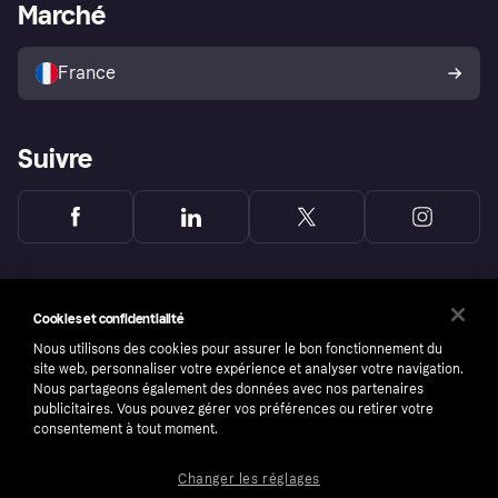
Portail Marchand
Statut opérationnel
Marché
Explorez les magasins
Votre droit de rétractation
Vendre avec Klarna
Plateformes et partenaires
Politique de protection de
l’acheteur Klarna
France
Suivre
Cookies et confidentialité
Nous utilisons des cookies pour assurer le bon fonctionnement du
site web, personnaliser votre expérience et analyser votre navigation.
Nous partageons également des données avec nos partenaires
publicitaires. Vous pouvez gérer vos préférences ou retirer votre
consentement à tout moment.
Changer les réglages