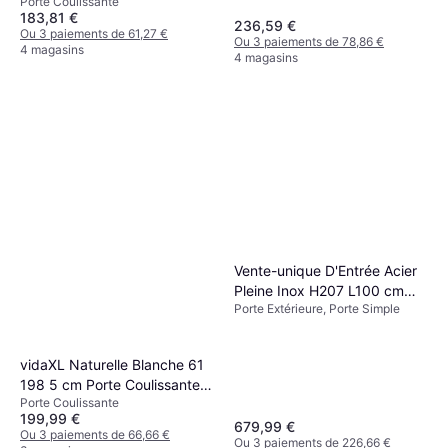
Porte Coulissante
183,81 €
236,59 €
Ou 3 paiements de 61,27 €
Ou 3 paiements de 78,86 €
4 magasins
4 magasins
Vente-unique D'Entrée Acier
Pleine Inox H207 L100 cm
Porte Extérieure, Porte Simple
Anthracite Effet Chêne Porte
Extérieure (100x207cm)
vidaXL Naturelle Blanche 61
198 5 cm Porte Coulissante
Porte Coulissante
(x)
199,99 €
679,99 €
Ou 3 paiements de 66,66 €
Ou 3 paiements de 226,66 €