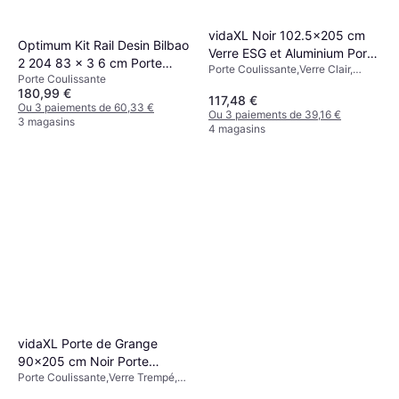
vidaXL Noir 102.5x205 cm
Optimum Kit Rail Desin Bilbao
Verre ESG et Aluminium Porte
2 204 83 x 3 6 cm Porte
Porte Coulissante,Verre Clair,
Coulissante Verre Clair (x)
Porte Coulissante
Coulissante (x)
Porte Simple
180,99 €
117,48 €
Ou 3 paiements de 60,33 €
Ou 3 paiements de 39,16 €
3 magasins
4 magasins
vidaXL Porte de Grange
90x205 cm Noir Porte
Porte Coulissante,Verre Trempé,
Coulissante Verre Trempé
Porte Simple, Porte insonorisée,
(90x)