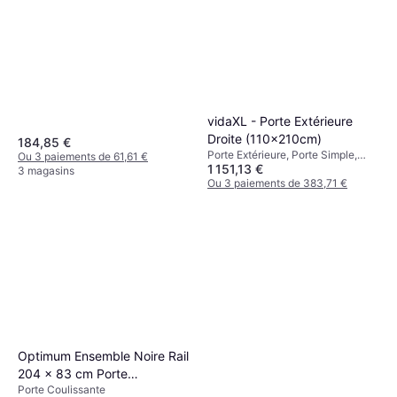
Réglable
vidaXL - Porte Extérieure
Droite (110x210cm)
184,85 €
Porte Extérieure, Porte Simple,
Ou 3 paiements de 61,61 €
1 151,13 €
Réglable
3 magasins
Ou 3 paiements de 383,71 €
4 magasins
Optimum Ensemble Noire Rail
204 x 83 cm Porte
Porte Coulissante
Coulissante (204x)