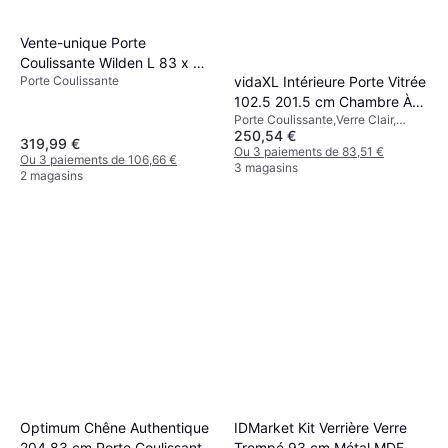
Vente-unique Porte
Coulissante Wilden L 83 x H
vidaXL Intérieure Porte Vitrée
Porte Coulissante
205 cm Noir Porte
102.5 201.5 cm Chambre À
Coulissante (x)
Porte Coulissante,Verre Clair,
Coucher Salle de Bain Maison
250,54 €
Porte Simple, Réglable
Porte Coulissante Verre Clair
319,99 €
Ou 3 paiements de 83,51 €
Ou 3 paiements de 106,66 €
(x194cm)
3 magasins
2 magasins
Optimum Chêne Authentique
IDMarket Kit Verrière Verre
204 83 cm Porte Coulissante
Trempé 93 cm Métal MDF