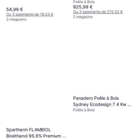
Poêle à Bois
825,99 €
54,99 €
Ou 3 paiements de 275,33 €
Ou 3 paiements de 18,33 €
2 magasins
3 magasins
Panadero Poêle à Bois
Sydney Ecodesign 7 4 Kw 50
Poêle à Bois
cm
Spartherm FLAMBIOL
Bioéthanol 96,6% Premium 1