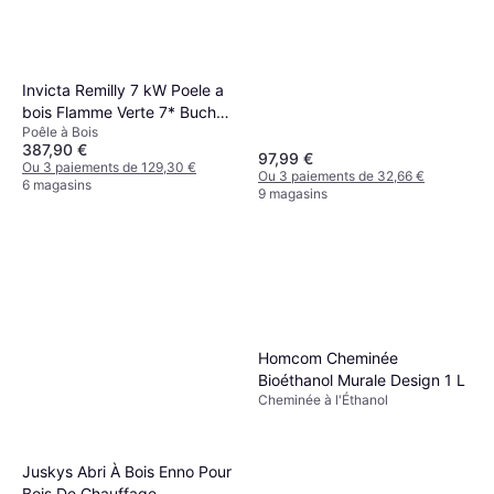
Invicta Remilly 7 kW Poele a
bois Flamme Verte 7* Buches
Poêle à Bois
34 cm
387,90 €
97,99 €
Ou 3 paiements de 129,30 €
Ou 3 paiements de 32,66 €
6 magasins
9 magasins
Homcom Cheminée
Bioéthanol Murale Design 1 L
Cheminée à l'Éthanol
Juskys Abri À Bois Enno Pour
Bois De Chauffage