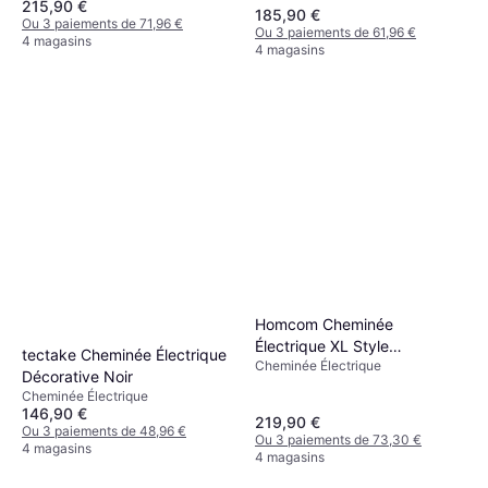
215,90 €
185,90 €
Ou 3 paiements de 71,96 €
Ou 3 paiements de 61,96 €
4 magasins
4 magasins
Homcom Cheminée
Électrique XL Style
tectake Cheminée Électrique
Cheminée Électrique
80x32x80cm Blanc
Décorative Noir
Cheminée Électrique
146,90 €
219,90 €
Ou 3 paiements de 48,96 €
Ou 3 paiements de 73,30 €
4 magasins
4 magasins