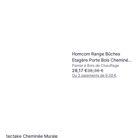
Homcom Range Bûches
Etagère Porte Bois Cheminée
Panier à Bois de Chauffage
100 Kg
28,17 €
38,36 €
Ou 3 paiements de 9,39 €
4 magasins
Höfats Spin Air 1200 Feu De
Table Beige
Cheminée à l'Éthanol
179 €
Ou 3 paiements de 59,66 €
4 magasins
tectake Cheminée Murale