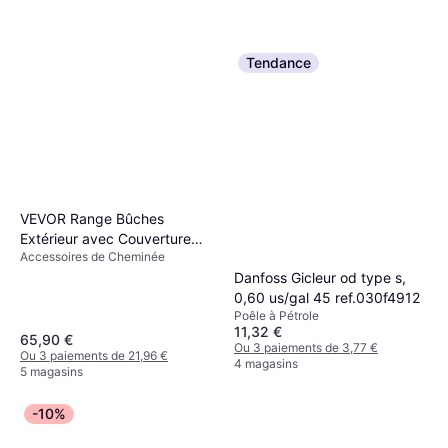
vidaXL Set d'Outils de
Tendance
Cheminée 5 pcs, Ensemble
Ensemble d'accessoires de
de Foyer avec Crochet Pince
54,99 €
cheminée
Balai Pelle, Kit de Tisonnier,
Ou 3 paiements de 18,33 €
Porte-outils de Cheminée,
4 magasins
18x66 cm Acier
VEVOR Range Bûches
Extérieur avec Couverture
Accessoires de Cheminée
Abri Bois Porte-bûches
Danfoss Gicleur od type s,
259x36x117cm
0,60 us/gal 45 ref.030f4912
Poêle à Pétrole
11,32 €
65,90 €
Ou 3 paiements de 3,77 €
Ou 3 paiements de 21,96 €
4 magasins
5 magasins
-10%