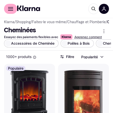
Acheter avec Klarna
Espace entreprises
Klarna
/
Shopping
/
Faites-le vous-même
/
Chauffage et Plomberie
/
Cheminées
Cheminées
Essayez des paiements flexibles avec
Apprenez comment
Accessoires de Cheminée
Poêles à Bois
Chemi
1000+ produits
Filtre
Popularité
Populaire