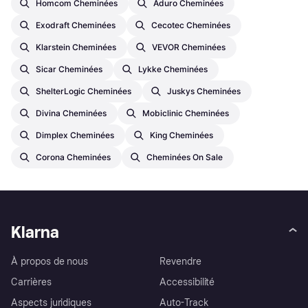
Homcom Cheminées
Aduro Cheminées
Exodraft Cheminées
Cecotec Cheminées
Klarstein Cheminées
VEVOR Cheminées
Sicar Cheminées
Lykke Cheminées
ShelterLogic Cheminées
Juskys Cheminées
Divina Cheminées
Mobiclinic Cheminées
Dimplex Cheminées
King Cheminées
Corona Cheminées
Cheminées On Sale
Klarna
À propos de nous
Revendre
Carrières
Accessibilité
Aspects juridiques
Auto-Track