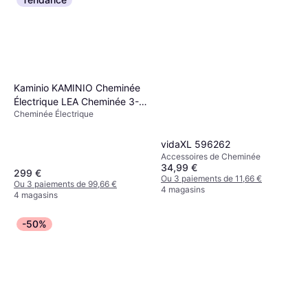
Kaminio KAMINIO Cheminée
Électrique LEA Cheminée 3-
Cheminée Électrique
en-1, Vue Panoramique,
Chauffage, Effet de flamme
en 12 Couleurs,
vidaXL 596262
Télécommande 36" Noir
Accessoires de Cheminée
34,99 €
299 €
Ou 3 paiements de 11,66 €
Ou 3 paiements de 99,66 €
4 magasins
4 magasins
-50%