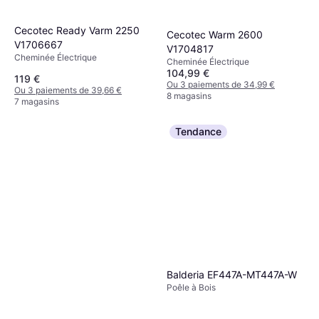
Cecotec Ready Varm 2250
Cecotec Warm 2600
V1706667
V1704817
Cheminée Électrique
Cheminée Électrique
104,99 €
119 €
Ou 3 paiements de 34,99 €
Ou 3 paiements de 39,66 €
8 magasins
7 magasins
Tendance
Balderia EF447A-MT447A-W
Poêle à Bois