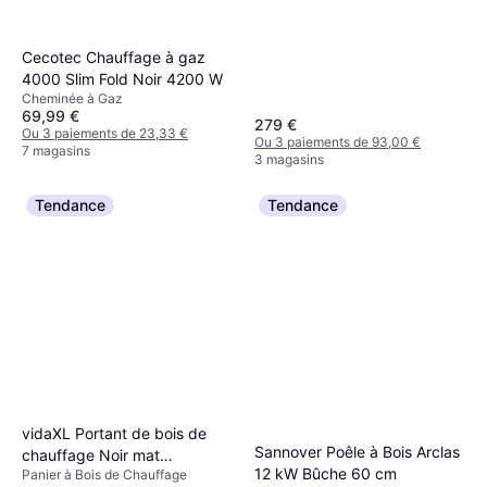
Cecotec Chauffage à gaz
4000 Slim Fold Noir 4200 W
Cheminée à Gaz
69,99 €
279 €
Ou 3 paiements de 23,33 €
Ou 3 paiements de 93,00 €
7 magasins
3 magasins
Tendance
Tendance
vidaXL Portant de bois de
Sannover Poêle à Bois Arclas
chauffage Noir mat
12 kW Bûche 60 cm
Panier à Bois de Chauffage
110x28x116 cm Acier Noir