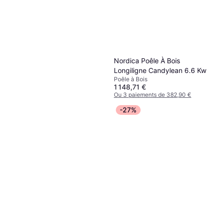
Nordica Poêle À Bois
Longiligne Candylean 6.6 Kw
Poêle à Bois
1 148,71 €
Ou 3 paiements de 382,90 €
4 magasins
-27%
Höfats Feu de Table Spin Air
1200 Marron Rouille
Cheminée à l'Éthanol
179 €
Ou 3 paiements de 59,66 €
4 magasins