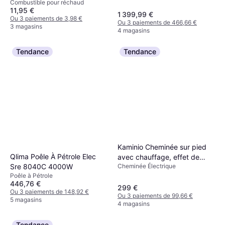
Combustible pour réchaud
L pour Cheminée de Table,
11,95 €
Cheminée & déco de Jardin
1 399,99 €
Ou 3 paiements de 3,98 €
Ou 3 paiements de 466,66 €
sans Fumée ni suie
3 magasins
4 magasins
Tendance
Tendance
Kaminio Cheminée sur pied
Qlima Poêle À Pétrole Elec
avec chauffage, effet de
Cheminée Électrique
Sre 8040C 4000W
flamme 3D, éclairage LED
Poêle à Pétrole
Ambilight, télécommande-
446,76 €
Blanc
299 €
Ou 3 paiements de 148,92 €
Ou 3 paiements de 99,66 €
5 magasins
4 magasins
Tendance