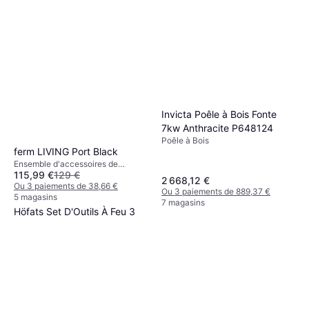
Invicta Poêle à Bois Fonte
7kw Anthracite P648124
Poêle à Bois
ferm LIVING Port Black
Ensemble d'accessoires de
115,99 €
129 €
cheminée
2 668,12 €
Ou 3 paiements de 38,66 €
Ou 3 paiements de 889,37 €
5 magasins
7 magasins
Höfats Set D'Outils À Feu 3
Pièces Argent
Ensemble d'accessoires de
99 €
cheminée
Ou 3 paiements de 33,00 €
5 magasins