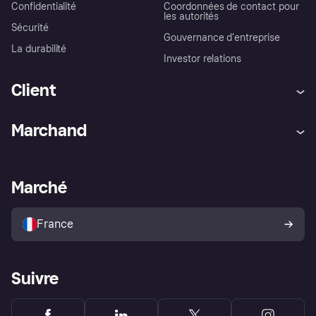
Confidentialité
Coordonnées de contact pour
les autorités
Sécurité
Gouvernance d’entreprise
La durabilité
Investor relations
Client
Aide
Réclamations
Marchand
Login
Protection contre la fraude
Support Marchand
Portail développeurs
L'appli shopping de Klarna
Paramètres de confidentialité
Portail Marchand
Statut opérationnel
Marché
Explorez les magasins
Votre droit de rétractation
Vendre avec Klarna
Plateformes et partenaires
Politique de protection de
l’acheteur Klarna
France
Suivre