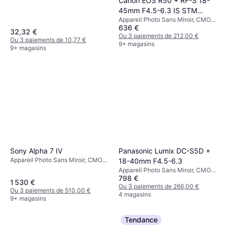
Canon EOS R50 + RF-S 18-
45mm F4.5-6.3 IS STM
Appareil Photo Sans Miroir, CMOS,
Black
636 €
APS-C, 24.2 MP, Face Detection,
32,32 €
Continuous Drive, PictBridge,
Ou 3 paiements de 212,00 €
Ou 3 paiements de 10,77 €
376g
9+ magasins
9+ magasins
Sony Alpha 7 IV
Panasonic Lumix DC-S5D +
Appareil Photo Sans Miroir, CMOS,
18-40mm F4.5-6.3
Full Frame (35mm), APS-C, 33
Appareil Photo Sans Miroir, CMOS,
MP, Continuous Drive, Face
798 €
Full Frame (35mm), 24.2 MP, Face
1 530 €
Detection
Detection, Continuous Drive,
Ou 3 paiements de 266,00 €
Ou 3 paiements de 510,00 €
PictBridge, 714g
4 magasins
9+ magasins
Tendance