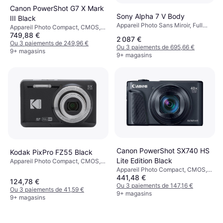
Canon PowerShot G7 X Mark
Sony Alpha 7 V Body
III Black
Appareil Photo Sans Miroir, Full
Appareil Photo Compact, CMOS, 1,
Frame (35mm)
749,88 €
20.1 MP, Face Detection,
2 087 €
PictBridge, Continuous Drive,
Ou 3 paiements de 249,96 €
Ou 3 paiements de 695,66 €
304g
9+ magasins
9+ magasins
Canon PowerShot SX740 HS
Kodak PixPro FZ55 Black
Lite Edition Black
Appareil Photo Compact, CMOS,
1/2.3, 16.35 MP, Face Detection,
Appareil Photo Compact, CMOS,
441,48 €
Continuous Drive, 106g
1/2.3, 20.3 MP, Continuous Drive,
124,78 €
PictBridge, Face Detection,
Ou 3 paiements de 147,16 €
Ou 3 paiements de 41,59 €
Waterproof, 299g
9+ magasins
9+ magasins