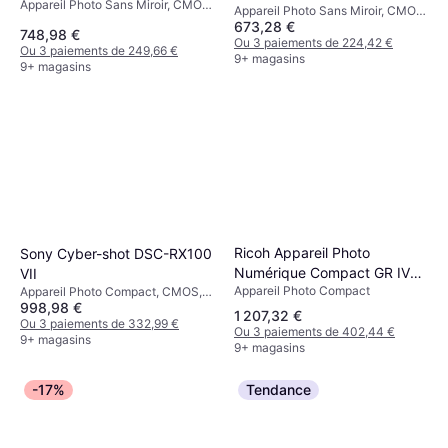
Appareil Photo Sans Miroir, CMOS,
Appareil Photo Sans Miroir, CMOS,
APS-C, 26.1 MP, Continuous
673,28 €
APS-C, 24.2 MP, Continuous
748,98 €
Drive, Face Detection, 355g
Drive, PictBridge, Face Detection,
Ou 3 paiements de 224,42 €
Ou 3 paiements de 249,66 €
429g
9+ magasins
9+ magasins
Ricoh Appareil Photo
Sony Cyber-shot DSC-RX100
Numérique Compact GR IV
VII
Appareil Photo Compact
Appareil Photo Compact, CMOS, 1,
24MP
998,98 €
20.1 MP, Face Detection,
1 207,32 €
Continuous Drive, 302g
Ou 3 paiements de 332,99 €
Ou 3 paiements de 402,44 €
9+ magasins
9+ magasins
-17%
Tendance