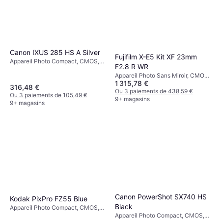
Canon IXUS 285 HS A Silver
Fujifilm X-E5 Kit XF 23mm
Appareil Photo Compact, CMOS,
F2.8 R WR
1/2.3, 20.2 MP, Continuous Drive,
Appareil Photo Sans Miroir, CMOS,
147g
1 315,78 €
APS-C, Face Detection,
316,48 €
Continuous Drive
Ou 3 paiements de 438,59 €
Ou 3 paiements de 105,49 €
9+ magasins
9+ magasins
Canon PowerShot SX740 HS
Kodak PixPro FZ55 Blue
Black
Appareil Photo Compact, CMOS,
1/2.3, 16.35 MP, Face Detection,
Appareil Photo Compact, CMOS,