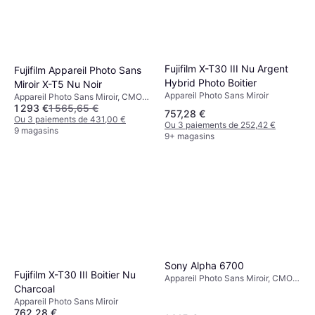
Fujifilm X-T30 III Nu Argent
Fujifilm Appareil Photo Sans
Hybrid Photo Boitier
Miroir X-T5 Nu Noir
Appareil Photo Sans Miroir
Appareil Photo Sans Miroir, CMOS,
1 293 €
1 565,65 €
APS-C, Continuous Drive
757,28 €
Ou 3 paiements de 431,00 €
Ou 3 paiements de 252,42 €
9 magasins
9+ magasins
Sony Alpha 6700
Fujifilm X-T30 III Boitier Nu
Appareil Photo Sans Miroir, CMOS,
Charcoal
26 MP, Continuous Drive, 493g
Appareil Photo Sans Miroir
762,28 €