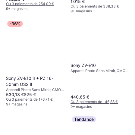
1 015 €
Ou 3 paiements de 254,09 €
Ou 3 paiements de 338,33 €
9+ magasins
9+ magasins
-36%
Sony ZV-E10
Appareil Photo Sans Miroir, CMOS,
APS-C, 24.2 MP, Face Detection,
Sony ZV-E10 II + PZ 16-
Continuous Drive, 343g
50mm OSS II
Appareil Photo Sans Miroir, CMOS,
530,13 €
825 €
APS-C, 26 MP, Continuous Drive,
440,65 €
Face Detection, 292g
Ou 3 paiements de 176,71 €
Ou 3 paiements de 146,88 €
9+ magasins
9+ magasins
Tendance