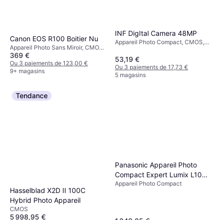
INF DigItal Camera 48MP
Canon EOS R100 Boitier Nu
Appareil Photo Compact, CMOS,
Appareil Photo Sans Miroir, CMOS,
48 MP, Face Detection
369 €
Continuous Drive, 612g
53,19 €
Ou 3 paiements de 123,00 €
Ou 3 paiements de 17,73 €
9+ magasins
5 magasins
Tendance
Panasonic Appareil Photo
Compact Expert Lumix L10
Appareil Photo Compact
Noir
Hasselblad X2D II 100C
Hybrid Photo Appareil
CMOS
5 998,95 €