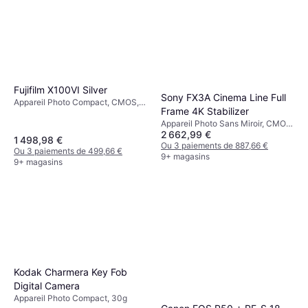
Fujifilm X100VI Silver
Sony FX3A Cinema Line Full
Appareil Photo Compact, CMOS,
Frame 4K Stabilizer
APS-C, 40.2 MP, Continuous
Appareil Photo Sans Miroir, CMOS,
Drive, Face Detection, 521g
2 662,99 €
Full Frame (35mm), 10.2 MP, Face
1 498,98 €
Detection, Continuous Drive, 640g
Ou 3 paiements de 887,66 €
Ou 3 paiements de 499,66 €
9+ magasins
9+ magasins
Kodak Charmera Key Fob
Digital Camera
Appareil Photo Compact, 30g