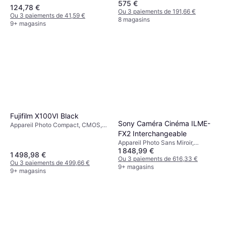
575 €
Continuous Drive, 106g
1/2.3, 20.3 MP, Waterproof,
124,78 €
PictBridge, Continuous Drive,
Ou 3 paiements de 191,66 €
Ou 3 paiements de 41,59 €
299g
8 magasins
9+ magasins
Fujifilm X100VI Black
Sony Caméra Cinéma ILME-
Appareil Photo Compact, CMOS,
FX2 Interchangeable
APS-C, 40.2 MP, Face Detection,
Continuous Drive, 521g
Appareil Photo Sans Miroir,
1 848,99 €
Continuous Drive, Face Detection
1 498,98 €
Ou 3 paiements de 616,33 €
Ou 3 paiements de 499,66 €
9+ magasins
9+ magasins