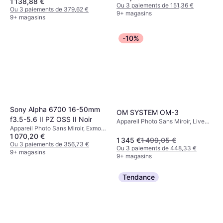
1 138,88 €
Face Detection, 322g
Ou 3 paiements de 151,36 €
Ou 3 paiements de 379,62 €
9+ magasins
9+ magasins
-10%
Sony Alpha 6700 16-50mm
OM SYSTEM OM-3
f3.5-5.6 II PZ OSS II Noir
Appareil Photo Sans Miroir, Live
Appareil Photo Sans Miroir, Exmor
MOS, Four Thirds (4/3), 20.4 MP,
1 070,20 €
RS CMOS, APS-C, 26 MP, Face
Continuous Drive, Face Detection,
1 345 €
1 499,05 €
Detection, 409g
Ou 3 paiements de 356,73 €
Weather Sealed, 496g
Ou 3 paiements de 448,33 €
9+ magasins
9+ magasins
Tendance