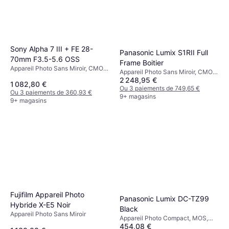
Sony Alpha 7 III + FE 28-
Panasonic Lumix S1RII Full
70mm F3.5-5.6 OSS
Frame Boitier
Appareil Photo Sans Miroir, CMOS,
Appareil Photo Sans Miroir, CMOS,
Full Frame (35mm), 24.2 MP,
2 248,95 €
Full Frame (35mm), 44.3 MP,
1 082,80 €
Continuous Drive, 650g
Weather Sealed, Continuous Drive,
Ou 3 paiements de 749,65 €
Ou 3 paiements de 360,93 €
790g
9+ magasins
9+ magasins
Fujifilm Appareil Photo
Panasonic Lumix DC-TZ99
Hybride X-E5 Noir
Black
Appareil Photo Sans Miroir
Appareil Photo Compact, MOS,
454,08 €
1/2.3, 20.3 MP, Continuous Drive,