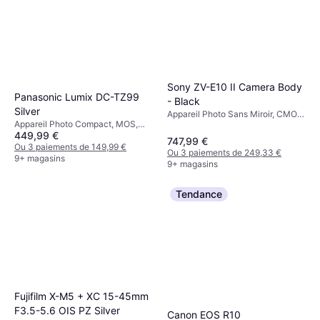
Sony ZV-E10 II Camera Body
Panasonic Lumix DC-TZ99
- Black
Silver
Appareil Photo Sans Miroir, CMOS,
Appareil Photo Compact, MOS,
APS-C, 26 MP, Face Detection,
449,99 €
1/2.3, 20.3 MP, Continuous Drive,
Continuous Drive, 377g
747,99 €
Face Detection, 322g
Ou 3 paiements de 149,99 €
Ou 3 paiements de 249,33 €
9+ magasins
9+ magasins
Tendance
Fujifilm X-M5 + XC 15-45mm
F3.5-5.6 OIS PZ Silver
Canon EOS R10