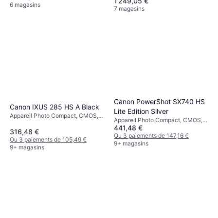
1 249,05 €
6 magasins
7 magasins
Canon PowerShot SX740 HS
Canon IXUS 285 HS A Black
Lite Edition Silver
Appareil Photo Compact, CMOS,
Appareil Photo Compact, CMOS,
1/2.3, 20.2 MP, Continuous Drive,
441,48 €
1/2.3, 20.3 MP, Waterproof, Face
147g
316,48 €
Detection, PictBridge, Continuous
Ou 3 paiements de 147,16 €
Ou 3 paiements de 105,49 €
Drive, 299g
9+ magasins
9+ magasins