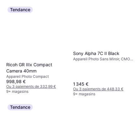
Tendance
Sony Alpha 7C II Black
Appareil Photo Sans Miroir, CMOS,
Full Frame (35mm), 33 MP,
Ricoh GR IIIx Compact
Continuous Drive, Face Detection,
Camera 40mm
514g
Appareil Photo Compact
998,98 €
1 345 €
Ou 3 paiements de 332,99 €
Ou 3 paiements de 448,33 €
9+ magasins
9+ magasins
Tendance