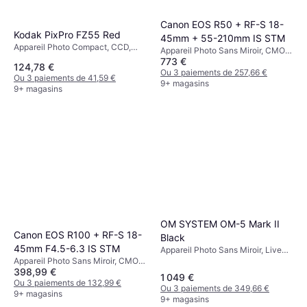
Canon EOS R50 + RF-S 18-
Kodak PixPro FZ55 Red
45mm + 55-210mm IS STM
Appareil Photo Compact, CCD,
Appareil Photo Sans Miroir, CMOS,
CMOS, 1/2.3, 16.1 MP, Face
773 €
APS-C, 24.2 MP, Face Detection,
124,78 €
Detection, Continuous Drive, 106g
Continuous Drive, PictBridge,
Ou 3 paiements de 257,66 €
Ou 3 paiements de 41,59 €
376g
9+ magasins
9+ magasins
OM SYSTEM OM-5 Mark II
Canon EOS R100 + RF-S 18-
Black
45mm F4.5-6.3 IS STM
Appareil Photo Sans Miroir, Live
Appareil Photo Sans Miroir, CMOS,
MOS, Four Thirds (4/3), 20.4 MP,
398,99 €
APS-C, 24.1 MP, Face Detection,
Continuous Drive, Face Detection,
1 049 €
PictBridge, Continuous Drive,
Ou 3 paiements de 132,99 €
418g
Ou 3 paiements de 349,66 €
356g
9+ magasins
9+ magasins