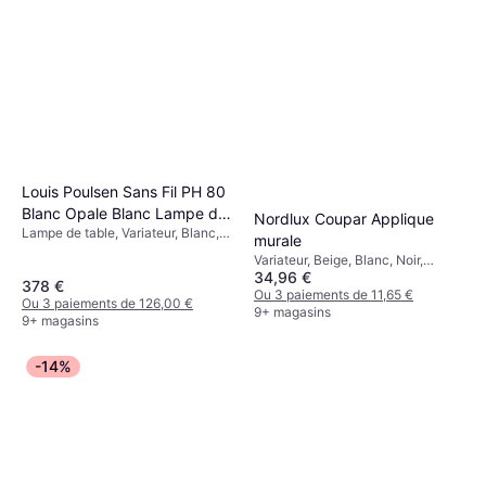
Louis Poulsen Sans Fil PH 80
Blanc Opale Blanc Lampe de
Nordlux Coupar Applique
Lampe de table, Variateur, Blanc,
table
murale
Aluminium, Verre, Plastique,
Variateur, Beige, Blanc, Noir,
Classe IP: IP44
34,96 €
Plastique, Aluminium, Classe IP:
378 €
IP54, Douille de Lampe: E27
Ou 3 paiements de 11,65 €
Ou 3 paiements de 126,00 €
9+ magasins
9+ magasins
-14%