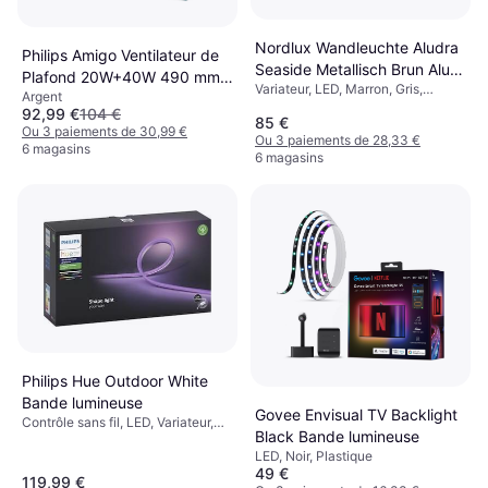
Nordlux Wandleuchte Aludra
Philips Amigo Ventilateur de
Seaside Metallisch Brun Alu
Plafond 20W+40W 490 mm x
Variateur, LED, Marron, Gris,
IP54 E27 Applique murale
Argent
137 mm
Aluminium, Métal, Aluminium,
92,99 €
104 €
85 €
Plastique, Douille de Lampe: E27
Ou 3 paiements de 30,99 €
Ou 3 paiements de 28,33 €
6 magasins
6 magasins
Philips Hue Outdoor White
Bande lumineuse
Govee Envisual TV Backlight
Contrôle sans fil, LED, Variateur,
Black Bande lumineuse
Blanc, Plastique, Classe IP: IP67
LED, Noir, Plastique
49 €
119,99 €