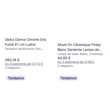
Globo Danna Chrome Gris
Fumé 61 cm Lustre
Sklum En Céramique Finley
Variateur, Multicolore, Gris,
Blanc Gardenia Lampe de
Chrome, Transparent, Argent, Fer,
Lampe de table, Blanc, Céramique,
table
Métal
44,95 €
Douille de Lampe: E27
383,18 €
Ou 3 paiements de 14,98 €
Ou 3 paiements de 127,72 €
2 magasins
2 magasins
Tendance
Tendance