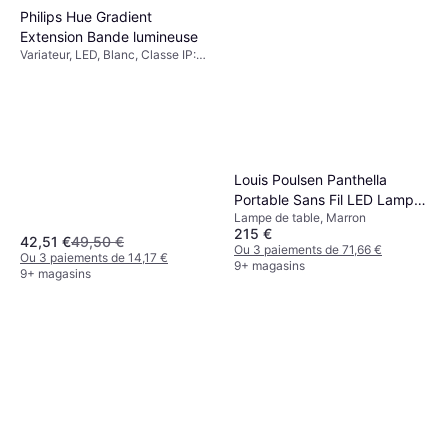
Philips Hue Gradient
Extension Bande lumineuse
Variateur, LED, Blanc, Classe IP:
IP20
Louis Poulsen Panthella
Portable Sans Fil LED Lampe
Lampe de table, Marron
de table
215 €
42,51 €
49,50 €
Ou 3 paiements de 71,66 €
Ou 3 paiements de 14,17 €
9+ magasins
9+ magasins