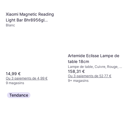
Ou 3 paiements de 16,50 €
9+ magasins
Xiaomi Magnetic Reading
Light Bar Bhr8956gl
Blanc
Éclairage de banc
Artemide Eclisse Lampe de
table 18cm
Lampe de table, Cuivre, Rouge, Or,
158,31 €
Blanc, Noir, Jaune, Orange, Argent,
14,99 €
Métal, Acier inoxydable, Classe IP:
Ou 3 paiements de 52,77 €
Ou 3 paiements de 4,99 €
IP20, Douille de Lampe: E14
9+ magasins
9 magasins
Tendance