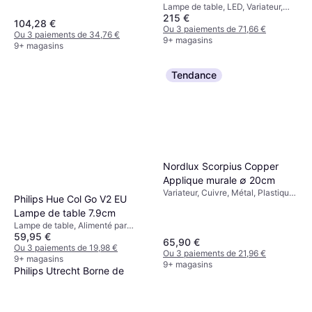
Lampe de table, LED, Variateur,
Lampe de table
215 €
Chrome, Vert, Blanc, Multicolore,
104,28 €
Argent, Aluminium, Plastique,
Ou 3 paiements de 71,66 €
Ou 3 paiements de 34,76 €
Métal, Verre, Classe IP: IP20, IP44
9+ magasins
9+ magasins
Tendance
Nordlux Scorpius Copper
Applique murale ∅ 20cm
Variateur, Cuivre, Métal, Plastique,
Philips Hue Col Go V2 EU
Classe IP: IP23, Douille de Lampe:
Lampe de table 7.9cm
E14
Lampe de table, Alimenté par
59,95 €
batterie, LED, Variateur, Blanc,
65,90 €
Verre, Classe IP: IP20
Ou 3 paiements de 19,98 €
Ou 3 paiements de 21,96 €
9+ magasins
9+ magasins
Philips Utrecht Borne de
protection 80cm
LED, Gris, Acier inoxydable, Classe
49,50 €
IP: IP44