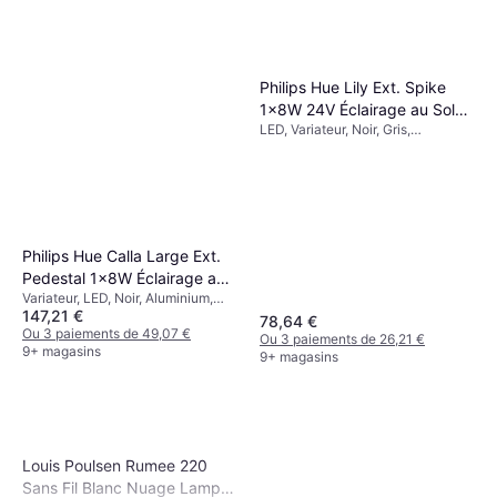
Philips Hue Lily Ext. Spike
1x8W 24V Éclairage au Sol
LED, Variateur, Noir, Gris,
8.4cm
Aluminium, Classe IP: IP65
Philips Hue Calla Large Ext.
Pedestal 1x8W Éclairage au
Variateur, LED, Noir, Aluminium,
Sol 40cm
147,21 €
Métal, Classe IP: IP65
78,64 €
Ou 3 paiements de 49,07 €
Ou 3 paiements de 26,21 €
9+ magasins
9+ magasins
Louis Poulsen Rumee 220
Sans Fil Blanc Nuage Lampe