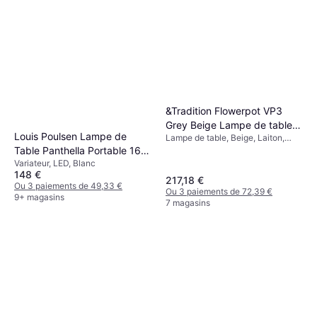
&Tradition Flowerpot VP3
Grey Beige Lampe de table
Louis Poulsen Lampe de
Lampe de table, Beige, Laiton,
50cm
Métal, Classe IP: IP20, Douille de
Table Panthella Portable 160
Lampe: E27
Variateur, LED, Blanc
V3
148 €
217,18 €
Ou 3 paiements de 49,33 €
Ou 3 paiements de 72,39 €
9+ magasins
7 magasins