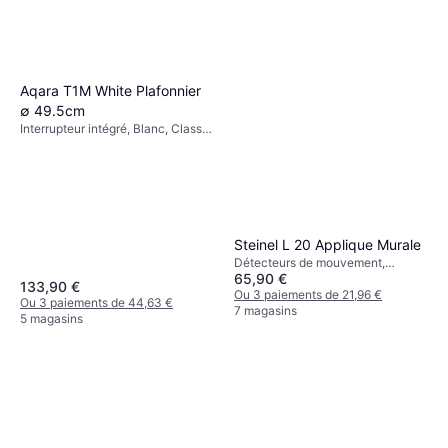
Paulmann 93764 Éclairage
au Sol 55cm
LED, Panneaux solaires,
34,99 €
Transparent, Argent, Blanc, Acier
inoxydable, Acier, Classe IP: IP44
Ou 3 paiements de 11,66 €
Aqara T1M White Plafonnier
5 magasins
∅ 49.5cm
Interrupteur intégré, Blanc, Classe
IP: IP20
Steinel L 20 Applique Murale
Détecteurs de mouvement,
65,90 €
Variateur, Rouge, Gris, Argent,
133,90 €
Blanc, Noir, Aluminium, Acier
Ou 3 paiements de 21,96 €
Ou 3 paiements de 44,63 €
Inoxydable, Acier inoxydable,
7 magasins
5 magasins
Plastique, Aluminium, Acier, Classe
IP: IP20, IP67, IP44, Douille de
Lampe: E27