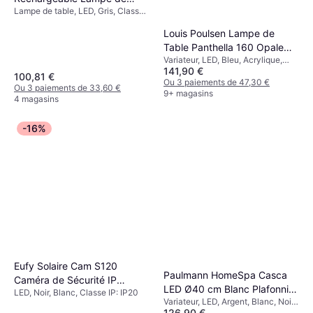
Cable Exterior Bianco Lampe
80,29 €
Lampe de table, LED, Gris, Classe
table
sur Pied
Ou 3 paiements de 26,76 €
IP: IP20
Louis Poulsen Lampe de
5 magasins
Table Panthella 160 Opale
Variateur, LED, Bleu, Acrylique,
Bleu Pâle
141,90 €
Métal, Classe IP: IP44
100,81 €
Ou 3 paiements de 47,30 €
Ou 3 paiements de 33,60 €
9+ magasins
4 magasins
-16%
Eufy Solaire Cam S120
Paulmann HomeSpa Casca
Caméra de Sécurité IP
LED Ø40 cm Blanc Plafonnier
LED, Noir, Blanc, Classe IP: IP20
Applique murale
Variateur, LED, Argent, Blanc, Noir,
40cm
126,90 €
Métal, Classe IP: IP20