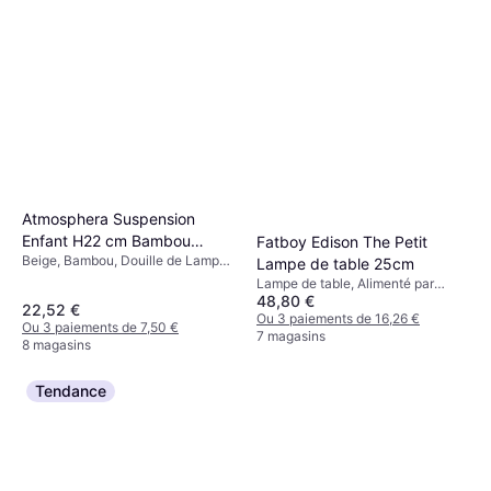
Atmosphera Suspension
Enfant H22 cm Bambou
Fatboy Edison The Petit
Beige, Bambou, Douille de Lampe:
Lustre
Lampe de table 25cm
E27
Lampe de table, Alimenté par
48,80 €
batterie, LED, Blanc, Plastique,
22,52 €
Classe IP: IP21
Ou 3 paiements de 16,26 €
Ou 3 paiements de 7,50 €
7 magasins
8 magasins
Tendance