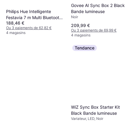
Govee AI Sync Box 2 Black
Bande lumineuse
Philips Hue Intelligente
Noir
Festavia 7 m Multi Bluetooth
188,46 €
Zigbee Guirlande Lumineuse
209,99 €
Ou 3 paiements de 62,82 €
Ou 3 paiements de 69,99 €
4 magasins
4 magasins
Tendance
WiZ Sync Box Starter Kit
Black Bande lumineuse
Variateur, LED, Noir