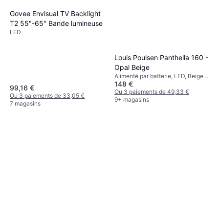
Govee Envisual TV Backlight
T2 55"-65" Bande lumineuse
LED
Louis Poulsen Panthella 160 -
Opal Beige
Alimenté par batterie, LED, Beige,
148 €
Plastique, Classe IP: IP44
99,16 €
Ou 3 paiements de 49,33 €
Ou 3 paiements de 33,05 €
9+ magasins
7 magasins