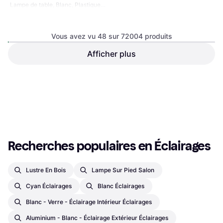
Lampe de table, Blanc, Plastique,
de table
Douille de Lampe: E14
Vous avez vu 48 sur 72004 produits
Afficher plus
Louis Poulsen Panthella V2
320 Beige Opale Lampe de
Lampe de table
table
305,24 €
160 €
Ou 3 paiements de 101,74 €
Ou 3 paiements de 53,33 €
9+ magasins
9+ magasins
1
2
3
...
752
...
1501
Recherches populaires en Éclairages
Lustre En Bois
Lampe Sur Pied Salon
Cyan Éclairages
Blanc Éclairages
Blanc - Verre - Éclairage Intérieur Éclairages
Aluminium - Blanc - Éclairage Extérieur Éclairages