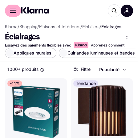
Acheter avec Klarna
Espace entreprises
Klarna
/
Shopping
/
Maisons et Intérieurs
/
Mobiliers
/
Éclairages
Éclairages
Essayez des paiements flexibles avec
Apprenez comment
Appliques murales
Guirlandes lumineuses et bandes 
1000+ produits
Filtre
Popularité
-11%
Tendance