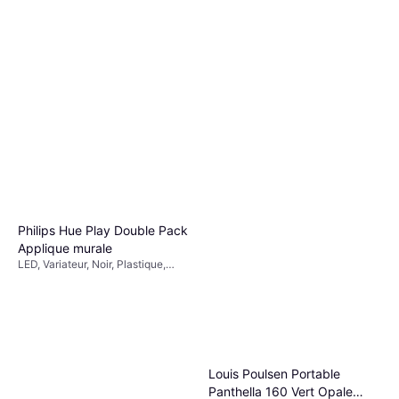
Philips Hue Econic Waca EU
1x15W 24V Réverbère
Philips Hue Play Double Pack
Variateur, LED, Noir, Blanc,
100cm
Applique murale
160,15 €
Aluminium, Verre, Classe IP: IP44
LED, Variateur, Noir, Plastique,
Ou 3 paiements de 53,38 €
Classe IP: IP20
8 magasins
Louis Poulsen Portable
Panthella 160 Vert Opale