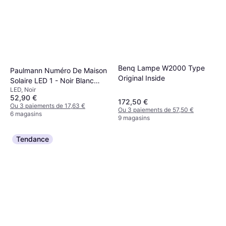
Benq Lampe W2000 Type
Paulmann Numéro De Maison
Original Inside
Solaire LED 1 - Noir Blanc
LED, Noir
Chaud Noir Bande lumineuse
52,90 €
172,50 €
Ou 3 paiements de 17,63 €
Ou 3 paiements de 57,50 €
6 magasins
9 magasins
Tendance