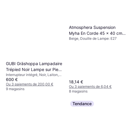
Atmosphera Suspension
Myha En Corde 45 x 40 cm
Beige, Douille de Lampe: E27
Beige Lustre ∅ 45cm
GUBI Gräshoppa Lampadaire
Trépied Noir Lampe sur Pied
Interrupteur intégré, Noir, Laiton,
125.3cm
600 €
Acier, Classe IP: IP20, Douille de
18,14 €
Lampe: E14
Ou 3 paiements de 200,00 €
Ou 3 paiements de 6,04 €
9 magasins
8 magasins
Tendance