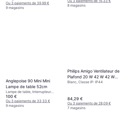
Ou 3 paiements de 16,33 €
Ou 3 paiements de 39,99 €
8 magasins
9 magasins
Philips Amigo Ventilateur de
Plafond 20 W 42 W 42 W
Anglepoise 90 Mini Mini
Blanc, Classe IP: IP44
IP20 Blanc 20000H PH-
Lampe de table 52cm
8720169260641
Lampe de table, Interrupteur
100 €
intégré, LED, Variateur, Noir,
84,29 €
Rouge, Bleu, Gris, Argent, Beige,
Ou 3 paiements de 33,33 €
Ou 3 paiements de 28,09 €
Acier, Métal, Aluminium, Classe IP:
9 magasins
7 magasins
IP20