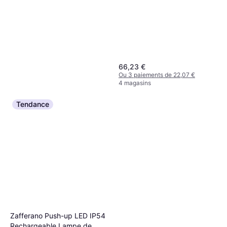
66,23 €
Ou 3 paiements de 22,07 €
4 magasins
Tendance
Newgarden Lampada Da
Zafferano Push-up LED IP54
Terra Da Esterni Lola 110 cm
Rechargeable Lampe de
LED, Blanc, Transparent