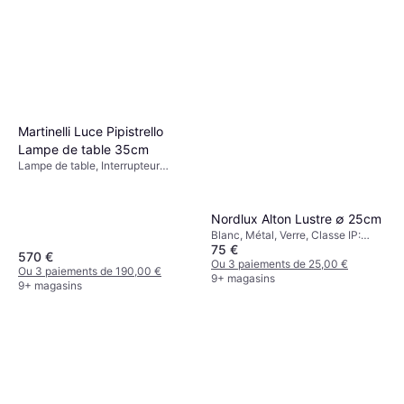
Martinelli Luce Pipistrello
Lampe de table 35cm
Lampe de table, Interrupteur
intégré, Variateur, LED, Rouge,
Vert, Marron, Blanc, Laiton, Verre,
Métal, Classe IP: IP20, Douille de
Nordlux Alton Lustre ∅ 25cm
Lampe: E14
Blanc, Métal, Verre, Classe IP:
75 €
IP20, Douille de Lampe: E27
570 €
Ou 3 paiements de 25,00 €
Ou 3 paiements de 190,00 €
9+ magasins
9+ magasins