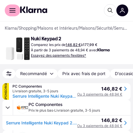
Acheter avec Klarna
Espace entreprises
Klarna
/
Shopping
/
Maisons et Intérieurs
/
Maisons
/
Sécurité
/
Serrures à Code
Nuki Keypad 2
Comparez les prix de
146,82 €
à
177,99 €
À partir de 3 paiements de 48,94 € avec
Essayez des paiements flexibles*
Recommandé
Prix avec frais de port
D'occasio
SPONSORISÉ
PC Componentes
146,82 €
Livraison gratuite
,
3-5 jours
Ou 3 paiements de 48,94 €
Serrure Intelligente Nuki Keypad 2.0 Bluetooth Ouverture avec Empreinte Digitale et Code PIN
PC Componentes
·
Prix le plus bas
Livraison gratuite
,
3-5 jours
146,82 €
Serrure Intelligente Nuki Keypad 2.0 Bluetooth Ouverture avec Empreinte Digitale et Code PIN
Ou 3 paiements de 48,94 €