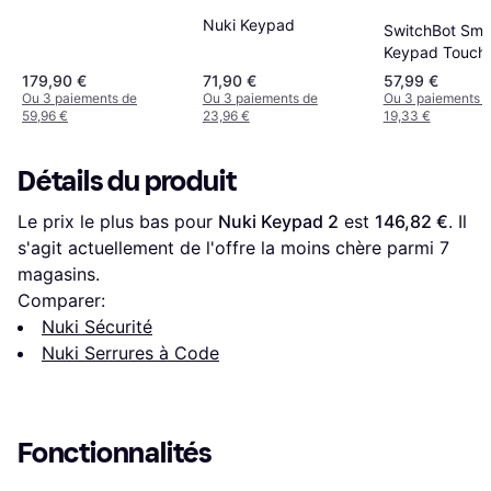
Nuki Keypad
SwitchBot Sma
Keypad Touch
Fingerprint
179,90 €
71,90 €
57,99 €
Ou 3 paiements de
Ou 3 paiements de
Ou 3 paiements 
59,96 €
23,96 €
19,33 €
Détails du produit
Le prix le plus bas pour 
Nuki Keypad 2
 est 
146,82 €
. Il 
s'agit actuellement de l'offre la moins chère parmi 
7
magasins.
Comparer:
Nuki Sécurité
Nuki Serrures à Code
Fonctionnalités