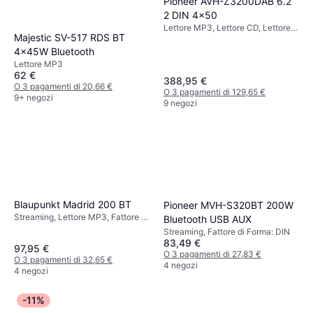
Pioneer AVH-Z3200DAB 6.2
2 DIN 4x50
Lettore MP3, Lettore CD, Lettore
Majestic SV-517 RDS BT
DVD, Streaming, Fattore di Forma:
Doppio DIN, DIN
4x45W Bluetooth
Lettore MP3
62 €
388,95 €
O 3 pagamenti di 20,66 €
O 3 pagamenti di 129,65 €
9+ negozi
9 negozi
Blaupunkt Madrid 200 BT
Pioneer MVH-S320BT 200W
Streaming, Lettore MP3, Fattore di
Bluetooth USB AUX
Forma: DIN, Numero di canali: 4
Streaming, Fattore di Forma: DIN
83,49 €
97,95 €
O 3 pagamenti di 27,83 €
O 3 pagamenti di 32,65 €
4 negozi
4 negozi
-11%