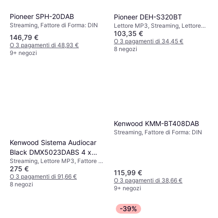
Pioneer SPH-20DAB
Pioneer DEH-S320BT
Streaming, Fattore di Forma: DIN
Lettore MP3, Streaming, Lettore
103,35 €
CD, Fattore di Forma: DIN
146,79 €
O 3 pagamenti di 34,45 €
O 3 pagamenti di 48,93 €
8 negozi
9+ negozi
Kenwood KMM-BT408DAB
Streaming, Fattore di Forma: DIN
Kenwood Sistema Audiocar
Black DMX5023DABS 4 x
Streaming, Lettore MP3, Fattore di
50w
275 €
Forma: Doppio DIN
115,99 €
O 3 pagamenti di 91,66 €
O 3 pagamenti di 38,66 €
8 negozi
9+ negozi
-39%