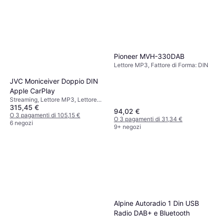
Pioneer MVH-330DAB
Lettore MP3, Fattore di Forma: DIN
JVC Moniceiver Doppio DIN
Apple CarPlay
Streaming, Lettore MP3, Lettore
315,45 €
DVD, Fattore di Forma: Doppio DIN
94,02 €
O 3 pagamenti di 105,15 €
O 3 pagamenti di 31,34 €
6 negozi
9+ negozi
Alpine Autoradio 1 Din USB
Radio DAB+ e Bluetooth