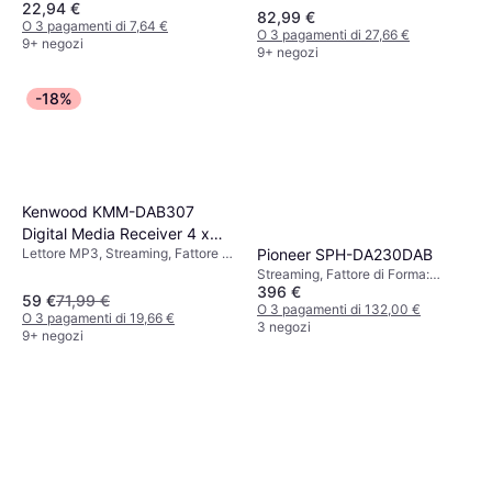
22,94 €
82,99 €
O 3 pagamenti di 7,64 €
O 3 pagamenti di 27,66 €
9+ negozi
9+ negozi
-18%
Kenwood KMM-DAB307
Digital Media Receiver 4 x
Pioneer SPH-DA230DAB
Lettore MP3, Streaming, Fattore di
50W
Forma: DIN
Streaming, Fattore di Forma:
396 €
Doppio DIN
59 €
71,99 €
O 3 pagamenti di 132,00 €
O 3 pagamenti di 19,66 €
3 negozi
9+ negozi