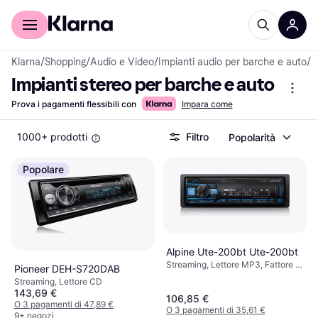
Per il tuo shopping
Per le aziende
Klarna
/
Shopping
/
Audio e Video
/
Impianti audio per barche e auto
/
I
Impianti stereo per barche e auto
Prova i pagamenti flessibili con
Impara come
1000+ prodotti
Filtro
Popolarità
Popolare
Alpine Ute-200bt Ute-200bt
Streaming, Lettore MP3, Fattore di
Pioneer DEH-S720DAB
Forma: DIN
Streaming, Lettore CD
143,69 €
106,85 €
O 3 pagamenti di 47,89 €
O 3 pagamenti di 35,61 €
9+ negozi