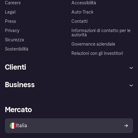
Careers
Accessibilità
Legal
Auto-Track
Press
Contatti
Privacy
Informazioni di contatto per le
autorità
Sicurezza
Governance aziendale
Sostenibilità
Relazioni con gli investitori
Clienti
Assistenza
Arbitro bancario
Business
Login
Promessa di protezione contro
le frodi
Supporto aziende
Portale per sviluppatori
La Klarna app
Impostazioni sulla privacy
Accesso aziende
Stato operativo
Mercato
Esplora i negozi
Il tuo diritto di recesso
Vendi con Klarna
Piattaforme e partner
Politica di protezione
dell'acquirente Klarna
Italia