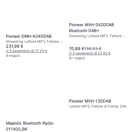
Pioneer MVH-S420DAB
Bluetooth DAB+
Pioneer DMH-A340DAB
Streaming, Lettore MP3, Fattore di
Forma: DIN
Streaming, Lettore MP3, Fattore di
231,99 €
Forma: Doppio DIN, Numero di
70,89 €
116,53 €
canali: 4
O 3 pagamenti di 77,33 €
O 3 pagamenti di 23,63 €
9 negozi
9+ negozi
Pioneer MVH-130DAB
Lettore MP3, Fattore di Forma: DIN
Majestic Bluetooth Radio
011400_BK