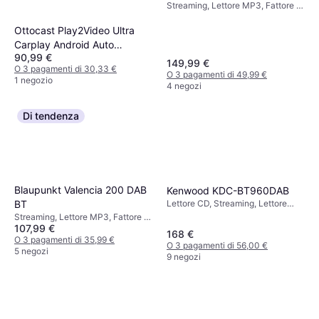
Streaming, Lettore MP3, Fattore di
Forma: DIN
Ottocast Play2Video Ultra
Carplay Android Auto
90,99 €
Adattatore
149,99 €
O 3 pagamenti di 30,33 €
O 3 pagamenti di 49,99 €
1 negozio
4 negozi
Di tendenza
Blaupunkt Valencia 200 DAB
Kenwood KDC-BT960DAB
Lettore CD, Streaming, Lettore
BT
MP3, Fattore di Forma: DIN
Streaming, Lettore MP3, Fattore di
107,99 €
Forma: DIN
168 €
O 3 pagamenti di 35,99 €
O 3 pagamenti di 56,00 €
5 negozi
9 negozi