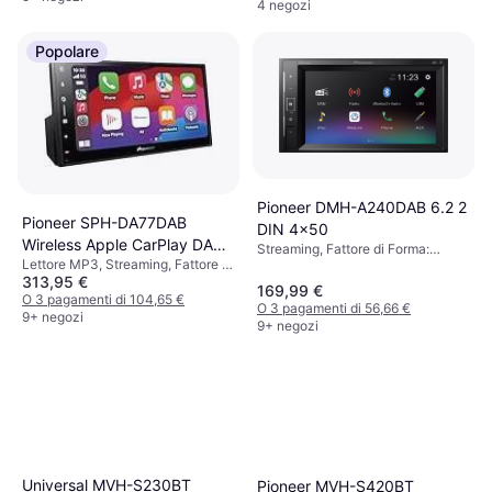
4 negozi
Popolare
Pioneer DMH-A240DAB 6.2 2
Pioneer SPH-DA77DAB
DIN 4x50
Wireless Apple CarPlay DAB
Streaming, Fattore di Forma:
Lettore MP3, Streaming, Fattore di
Radio And Bluetooth
Doppio DIN
313,95 €
Forma: Doppio DIN
169,99 €
O 3 pagamenti di 104,65 €
O 3 pagamenti di 56,66 €
9+ negozi
9+ negozi
Universal MVH-S230BT
Pioneer MVH-S420BT