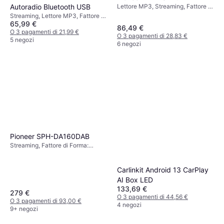
Lettore MP3, Streaming, Fattore di
Autoradio Bluetooth USB
Forma: DIN
Streaming, Lettore MP3, Fattore di
65,99 €
Forma: DIN
86,49 €
O 3 pagamenti di 21,99 €
O 3 pagamenti di 28,83 €
5 negozi
6 negozi
Pioneer SPH-DA160DAB
Streaming, Fattore di Forma:
Doppio DIN
Carlinkit Android 13 CarPlay
AI Box LED
133,69 €
279 €
O 3 pagamenti di 44,56 €
O 3 pagamenti di 93,00 €
4 negozi
9+ negozi