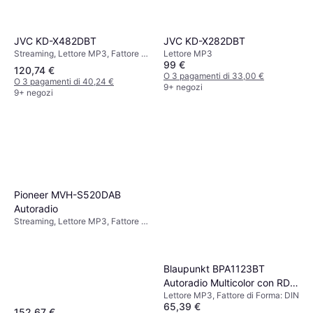
JVC KD-X482DBT
JVC KD-X282DBT
Streaming, Lettore MP3, Fattore di
Lettore MP3
99 €
Forma: DIN
120,74 €
O 3 pagamenti di 33,00 €
O 3 pagamenti di 40,24 €
9+ negozi
9+ negozi
Pioneer MVH-S520DAB
Autoradio
Streaming, Lettore MP3, Fattore di
Forma: DIN
Blaupunkt BPA1123BT
Autoradio Multicolor con RDS
Lettore MP3, Fattore di Forma: DIN
Bluetooth 2 x USB
65,39 €
152,67 €