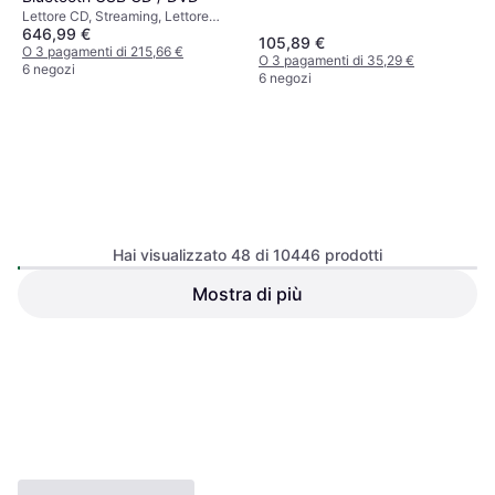
Lettore CD, Streaming, Lettore
646,99 €
DVD, Fattore di Forma: DIN
105,89 €
O 3 pagamenti di 215,66 €
O 3 pagamenti di 35,29 €
6 negozi
6 negozi
Kenwood KMM-BT508DAB
Hai visualizzato 48 di 10446 prodotti
Streaming
Mostra di più
Pioneer FH-S820DAB 2 DIN 4
x 50
Streaming, Lettore CD, Lettore
156,99 €
MP3, Fattore di Forma: DIN,
141,99 €
Doppio DIN
O 3 pagamenti di 52,33 €
O 3 pagamenti di 47,33 €
9 negozi
9+ negozi
1
2
3
...
111
...
218