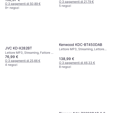
O 3 pagamenti di 21,79 €
O 3 pagamenti di 50,89 €
5 negozi
9+ negozi
Kenwood KDC-BT450DAB
JVC KD-X282BT
Lettore MP3, Streaming, Lettore
Lettore MP3, Streaming, Fattore di
CD, Fattore di Forma: DIN
76,99 €
Forma: DIN
138,99 €
O 3 pagamenti di 25,66 €
O 3 pagamenti di 46,33 €
4 negozi
8 negozi