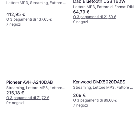
Dab Bluetooth USB 160W
Lettore MP3, Streaming, Fattore di
Lettore MP3, Fattore di Forma: DIN
Forma: DIN
64,79 €
412,95 €
O 3 pagamenti di 21,59 €
O 3 pagamenti di 137,65 €
9 negozi
7 negozi
Kenwood DMX5020DABS
Pioneer AVH-A240DAB
Streaming, Lettore MP3, Fattore di
Streaming, Lettore MP3, Lettore
215,18 €
Forma: Doppio DIN
DVD, Lettore CD, Fattore di Forma:
269 €
Doppio DIN, DIN
O 3 pagamenti di 71,72 €
O 3 pagamenti di 89,66 €
9+ negozi
7 negozi