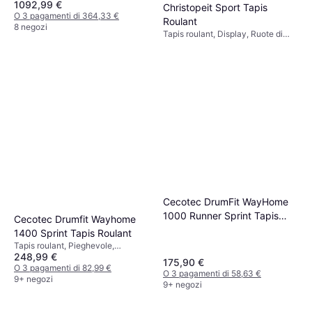
1092,99 €
Christopeit Sport Tapis
O 3 pagamenti di 364,33 €
Roulant
8 negozi
Tapis roulant, Display, Ruote di
359,10 €
trasporto
O 3 pagamenti di 119,70 €
9 negozi
Cecotec DrumFit WayHome
1000 Runner Sprint Tapis
Cecotec Drumfit Wayhome
Roulant
1400 Sprint Tapis Roulant
Tapis roulant, Pieghevole,
248,99 €
Portabottiglie, Monitor della
175,90 €
frequenza cardiaca, Display,
O 3 pagamenti di 82,99 €
O 3 pagamenti di 58,63 €
Ruote di trasporto
9+ negozi
9+ negozi