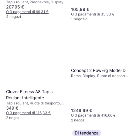
Tapis roulant, Pieghevole, Display
h
207,95 €
105,99 €
O 3 pagamenti di 69,31 €
O 3 pagamenti di 35,33 €
4 negozi
1 negozio
Concept 2 RowErg Model D
Remo, Display, Ruote di trasporto,
Pieghevole, Bluetooth
Clover Fitness A8 Tapis
Roulant Intelligente
Tapis roulant, Ruote di trasporto,
349 €
Pieghevole, Bluetooth, Display
1249,99 €
O 3 pagamenti di 116,33 €
O 3 pagamenti di 416,66 €
2 negozi
2 negozi
Di tendenza