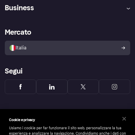
Assistenza
Arbitro bancario
Business
Login
Promessa di protezione contro
le frodi
Supporto aziende
Portale per sviluppatori
La Klarna app
Impostazioni sulla privacy
Accesso aziende
Stato operativo
Mercato
Esplora i negozi
Il tuo diritto di recesso
Vendi con Klarna
Piattaforme e partner
Politica di protezione
dell'acquirente Klarna
Italia
Segui
Cookie e privacy
Usiamo i cookie per far funzionare il sito web, personalizzare la tua
esperienza e analizzare la navigazione. Condividiamo anche i dati con