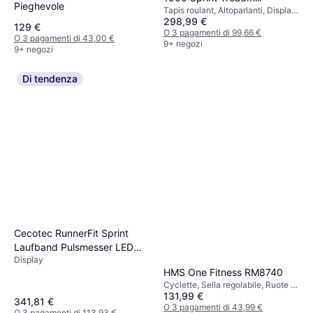
Pieghevole
Tapis roulant, Altoparlanti, Display,
298,99 €
Ruote di trasporto, Portabottiglie,
129 €
Bluetooth, Pieghevole
O 3 pagamenti di 99,66 €
O 3 pagamenti di 43,00 €
9+ negozi
9+ negozi
Di tendenza
Cecotec RunnerFit Sprint
Laufband Pulsmesser LED
Display
Display
HMS One Fitness RM8740
Cyclette, Sella regolabile, Ruote di
131,99 €
trasporto
341,81 €
O 3 pagamenti di 43,99 €
O 3 pagamenti di 113,93 €