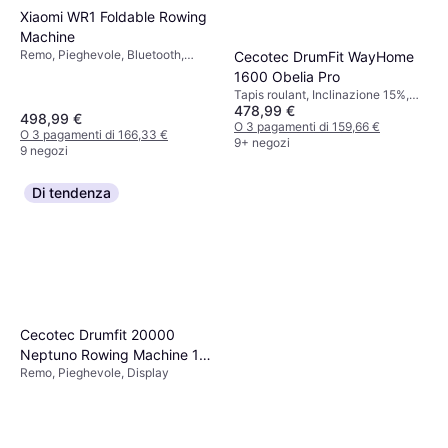
Xiaomi WR1 Foldable Rowing
Machine
Remo, Pieghevole, Bluetooth,
Cecotec DrumFit WayHome
Display, Ruote di trasporto
1600 Obelia Pro
Tapis roulant, Inclinazione 15%,
478,99 €
Altoparlanti, USB, Pieghevole,
498,99 €
Display, Ruote di trasporto,
O 3 pagamenti di 159,66 €
O 3 pagamenti di 166,33 €
Portabottiglie
9+ negozi
9 negozi
Di tendenza
Cecotec Drumfit 20000
Neptuno Rowing Machine 11
Remo, Pieghevole, Display
L