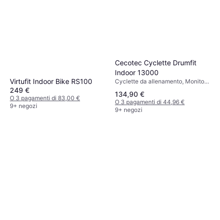
Cecotec Cyclette Drumfit
Indoor 13000
Virtufit Indoor Bike RS100
Cyclette da allenamento, Monitor
della frequenza cardiaca, Display,
249 €
134,90 €
Ruote di trasporto, Sella regolabile
O 3 pagamenti di 83,00 €
O 3 pagamenti di 44,96 €
9+ negozi
9+ negozi