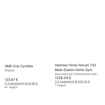
Hammer Finnlo Ferrum TX2
HMS One Cyclette
Multi-Station Home Gym
Display
Macchina per l'allenamento della
1228,24 €
forza
137,47 €
O 3 pagamenti di 409,41 €
O 3 pagamenti di 45,82 €
7 negozi
9+ negozi