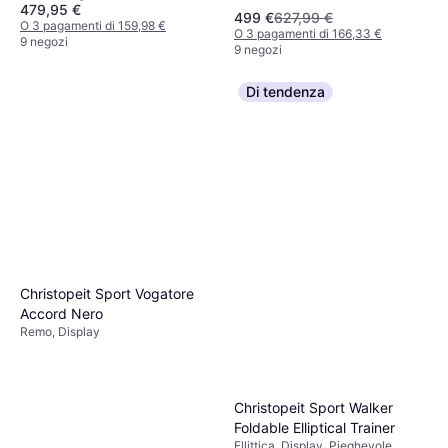
regolabile, Contachilometri,
479,95 €
499 €
627,99 €
Contacalorie, Ergometro, Monitor
O 3 pagamenti di 159,98 €
O 3 pagamenti di 166,33 €
del grasso corporeo, Monitor della
9 negozi
9 negozi
frequenza cardiaca, Bluetooth,
Display, Ruote di trasporto
Di tendenza
Christopeit Sport Vogatore
Accord Nero
Remo, Display
Christopeit Sport Walker
Foldable Elliptical Trainer
Ellittica, Display, Pieghevole,