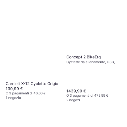
Concept 2 BikeErg
Cyclette da allenamento, USB,
Ergometro, Display, Sella
regolabile, Contacalorie, Monitor
della frequenza cardiaca,
Bluetooth
Carnielli X-12 Cyclette Grigio
139,99 €
1439,99 €
O 3 pagamenti di 46,66 €
O 3 pagamenti di 479,99 €
1 negozio
2 negozi