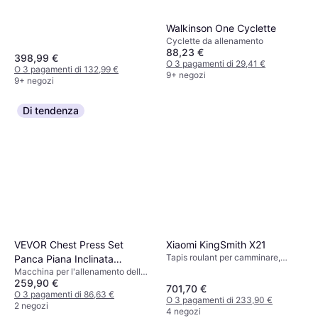
Walkinson One Cyclette
Cyclette da allenamento
88,23 €
398,99 €
O 3 pagamenti di 29,41 €
O 3 pagamenti di 132,99 €
9+ negozi
9+ negozi
Di tendenza
Xiaomi KingSmith X21
VEVOR Chest Press Set
Tapis roulant per camminare,
Panca Piana Inclinata
Ruote di trasporto, Pieghevole,
Macchina per l'allenamento della
Regolabile
Monitor della frequenza cardiaca
259,90 €
forza
701,70 €
O 3 pagamenti di 86,63 €
O 3 pagamenti di 233,90 €
2 negozi
4 negozi