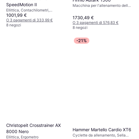
SpeedMotion II
Macchina per l'allenamento della
Ellittica, Contachilometri,
forza, Multigimnasio, Flessioni
1001,99 €
Contacalorie, Monitor della
Gambe, Panca Piana, Pressa
1730,49 €
frequenza cardiaca, Bluetooth,
O 3 pagamenti di 333,99 €
Spalle, Pressa Gambe, Curl Bicipiti
O 3 pagamenti di 576,83 €
Display, Ruote di trasporto
8 negozi
8 negozi
-21%
Christopeit Crosstrainer AX
Hammer Martello Cardio XT6
8000 Nero
Cyclette da allenamento, Sella
Ellittica, Ergometro