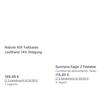
Robore X5F Faltbares
Laufband 14% Steigung
Sportana Eagle 2 Foldable
Cyclette da allenamento, Sella
115,95 €
regolabile, Display, Ruote di
169,99 €
trasporto, Pieghevole
O 3 pagamenti di 38,65 €
O 3 pagamenti di 56,66 €
3 negozi
1 negozio