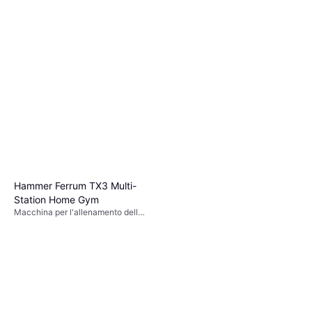
Hammer Ferrum TX3 Multi-
Station Home Gym
Macchina per l'allenamento della
forza, Multigimnasio, Flessioni
Gambe, Panca Piana, Pressa
Spalle, Pressa Gambe