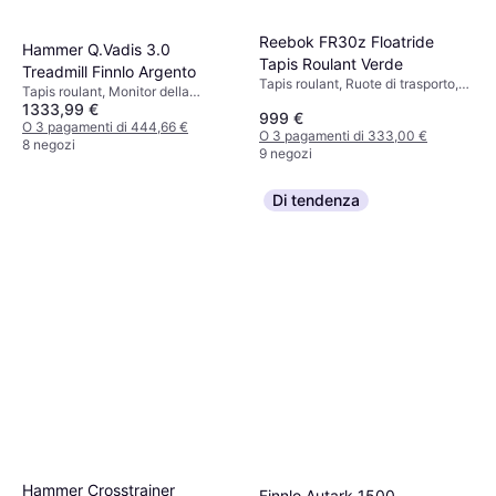
Reebok FR30z Floatride
Hammer Q.Vadis 3.0
Tapis Roulant Verde
Treadmill Finnlo Argento
Tapis roulant, Ruote di trasporto,
Tapis roulant, Monitor della
Display
1333,99 €
frequenza cardiaca, Pieghevole,
999 €
Display
O 3 pagamenti di 444,66 €
O 3 pagamenti di 333,00 €
8 negozi
9 negozi
Di tendenza
Hammer Crosstrainer
Finnlo Autark 1500