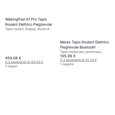
WalkingPad A1 Pro Tapis
Roulant Elettrico Pieghevole
Tapis roulant, Display, Ruote di
trasporto
Merax Tapis Roulant Elettrico
Pieghevole Bluetooth
Tapis roulant per camminare,
105,99 €
Bluetooth, Ruote di trasporto,
459,08 €
Display
O 3 pagamenti di 35,33 €
O 3 pagamenti di 153,02 €
1 negozio
2 negozi