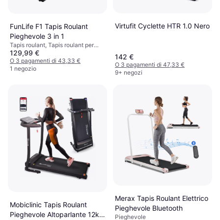
Virtufit Cyclette HTR 1.0 Nero
FunLife F1 Tapis Roulant
Pieghevole 3 in 1
Tapis roulant, Tapis roulant per
129,99 €
camminare, Pieghevole, Display,
142 €
Ruote di trasporto
O 3 pagamenti di 43,33 €
O 3 pagamenti di 47,33 €
1 negozio
9+ negozi
Merax Tapis Roulant Elettrico
Mobiclinic Tapis Roulant
Pieghevole Bluetooth
Pieghevole Altoparlante 12km
Pieghevole