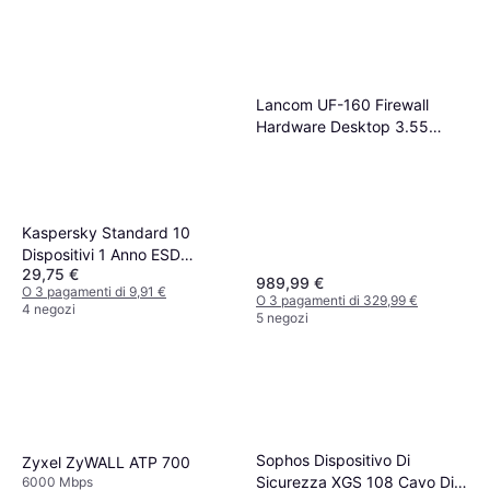
Lancom UF-160 Firewall
Hardware Desktop 3.55
Gbit-s
Kaspersky Standard 10
Dispositivi 1 Anno ESD
29,75 €
(Download)
989,99 €
O 3 pagamenti di 9,91 €
O 3 pagamenti di 329,99 €
4 negozi
5 negozi
Sophos Dispositivo Di
Zyxel ZyWALL ATP 700
Sicurezza XGS 108 Cavo Di
6000 Mbps