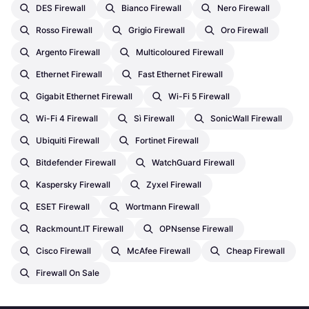
DES Firewall
Bianco Firewall
Nero Firewall
Rosso Firewall
Grigio Firewall
Oro Firewall
Argento Firewall
Multicoloured Firewall
Ethernet Firewall
Fast Ethernet Firewall
Gigabit Ethernet Firewall
Wi-Fi 5 Firewall
Wi-Fi 4 Firewall
Sì Firewall
SonicWall Firewall
Ubiquiti Firewall
Fortinet Firewall
Bitdefender Firewall
WatchGuard Firewall
Kaspersky Firewall
Zyxel Firewall
ESET Firewall
Wortmann Firewall
Rackmount.IT Firewall
OPNsense Firewall
Cisco Firewall
McAfee Firewall
Cheap Firewall
Firewall On Sale