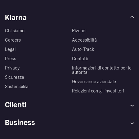
Klarna
Chi siamo
Rivendi
Careers
Accessibilità
Legal
Auto-Track
Press
Contatti
Privacy
Informazioni di contatto per le
autorità
Sicurezza
Governance aziendale
Sostenibilità
Relazioni con gli investitori
Clienti
Assistenza
Arbitro bancario
Business
Login
Promessa di protezione contro
le frodi
Supporto aziende
Portale per sviluppatori
La Klarna app