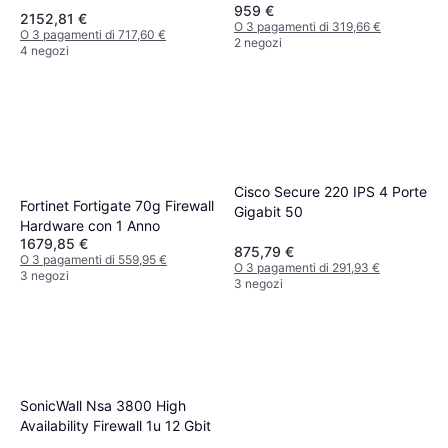
959 €
Alimentazione UE
2152,81 €
O 3 pagamenti di 319,66 €
O 3 pagamenti di 717,60 €
2 negozi
4 negozi
Cisco Secure 220 IPS 4 Porte
Fortinet Fortigate 70g Firewall
Gigabit 50
Hardware con 1 Anno
1679,85 €
875,79 €
O 3 pagamenti di 559,95 €
O 3 pagamenti di 291,93 €
3 negozi
3 negozi
SonicWall Nsa 3800 High
Availability Firewall 1u 12 Gbit