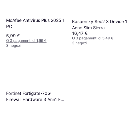
McAfee Antivirus Plus 2025 1
Kaspersky Sec2 3 Device 1
PC
Anno Slim Sierra
16,47 €
5,99 €
O 3 pagamenti di 5,49 €
O 3 pagamenti di 1,99 €
3 negozi
3 negozi
Fortinet Fortigate-70G
Firewall Hardware 3 Ann1 FG-
70G-BDL-950-36