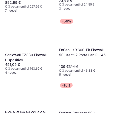
73,65 €
892,99 €
O 3 pagamenti di 24,55 €
O 3 pagamenti di 297,66 €
3 negozi
7 negozi
-56%
EnGenius XG60-Fit Firewall
50 Utenti 2 Porte Lan RJ-45
SonicWall TZ380 Firewall
Dispositivo
491,09 €
139 €
314 €
O 3 pagamenti di 163,69 €
O 3 pagamenti di 46,33 €
4 negozi
5 negozi
-16%
HPE NW Ion GTWY 4P G
Fortinet Fortigate 50G