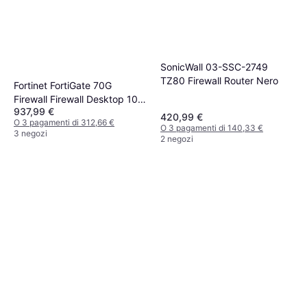
SonicWall 03-SSC-2749
TZ80 Firewall Router Nero
Fortinet FortiGate 70G
Firewall Firewall Desktop 10
937,99 €
Gbit
420,99 €
O 3 pagamenti di 312,66 €
O 3 pagamenti di 140,33 €
3 negozi
2 negozi