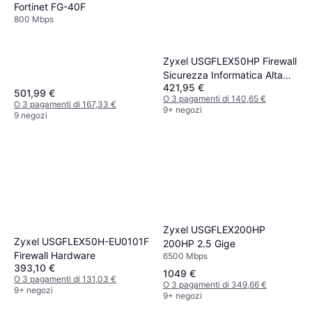
Fortinet FG-40F
800 Mbps
Zyxel USGFLEX50HP Firewall
Sicurezza Informatica Alta
421,95 €
Velocità
501,99 €
O 3 pagamenti di 140,65 €
O 3 pagamenti di 167,33 €
9+ negozi
9 negozi
Zyxel USGFLEX200HP
Zyxel USGFLEX50H-EU0101F
200HP 2.5 Gige
Firewall Hardware
6500 Mbps
393,10 €
1049 €
O 3 pagamenti di 131,03 €
O 3 pagamenti di 349,66 €
9+ negozi
9+ negozi