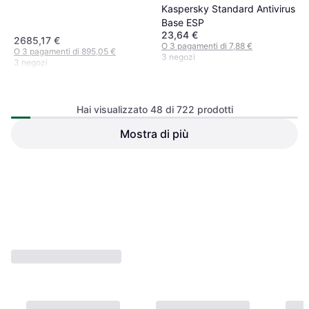
Kaspersky Standard Antivirus
Base ESP
23,64 €
2685,17 €
O 3 pagamenti di 7,88 €
O 3 pagamenti di 895,05 €
3 negozi
3 negozi
Hai visualizzato 48 di 722 prodotti
Mostra di più
Cisco Secure Firewall 1210CP
Sophos Dispositivo di
Appliance Compact PoE
Sicurezza XGS 138
Threat Defense CSF1210CP-
1937 €
O 3 pagamenti di 645,66 €
TD-K9
3279,99 €
3 negozi
3 negozi
1
2
3
...
10
...
16