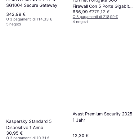
SG1004 Secure Gateway
Firewall Con 5 Porte Gigabit
656,99 €
779,12 €
RJ45
342,99 €
O 3 pagamenti di 218,99 €
O 3 pagamenti di 114,33 €
4 negozi
5 negozi
Avast Premium Security 2025
1 Jahr
Kaspersky Standard 5
Dispositivo 1 Anno
30,95 €
12,30 €
O 3 pagamenti di 10,31 €