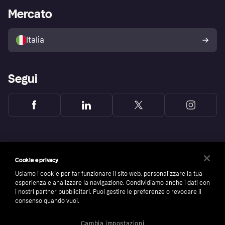
Impostazioni sulla privacy
Accesso aziende
Stato operativo
Mercato
Esplora i negozi
Il tuo diritto di recesso
Vendi con Klarna
Piattaforme e partner
Politica di protezione
dell'acquirente Klarna
Italia
Segui
Cookie e privacy
Usiamo i cookie per far funzionare il sito web, personalizzare la tua
esperienza e analizzare la navigazione. Condividiamo anche i dati con
i nostri partner pubblicitari. Puoi gestire le preferenze o revocare il
consenso quando vuoi.
Cambia impostazioni