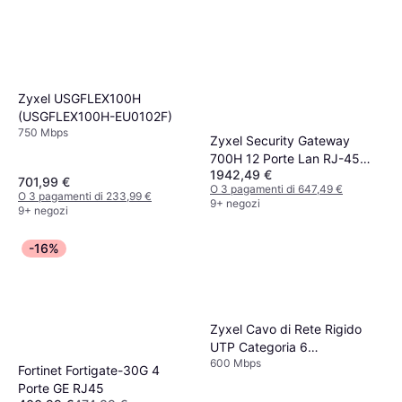
Zyxel USGFLEX100H
(USGFLEX100H-EU0102F)
750 Mbps
Zyxel Security Gateway
700H 12 Porte Lan RJ-45
1942,49 €
10/100/1000/2500 Mbps 2
701,99 €
O 3 pagamenti di 647,49 €
Slot SFP+
O 3 pagamenti di 233,99 €
9+ negozi
9+ negozi
-16%
Zyxel Cavo di Rete Rigido
UTP Categoria 6
600 Mbps
USGFLEX50HP-EU0101F
Fortinet Fortigate-30G 4
Porte GE RJ45