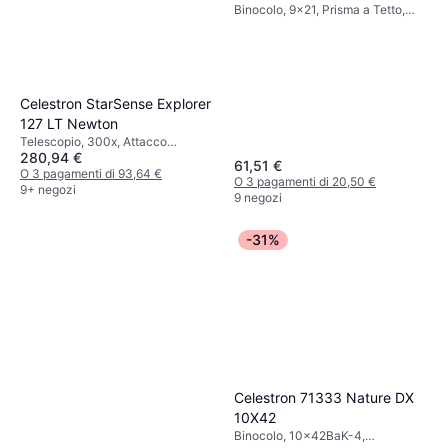
Binocolo, 9x21, Prisma a Tetto,
Attacco treppiede, Multistrato
Celestron StarSense Explorer
127 LT Newton
Telescopio, 300x, Attacco
280,94 €
treppiede
61,51 €
O 3 pagamenti di 93,64 €
O 3 pagamenti di 20,50 €
9+ negozi
9 negozi
-31%
Celestron 71333 Nature DX
10X42
Binocolo, 10x42BaK-4,