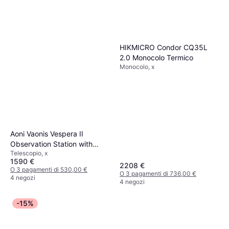
HIKMICRO Condor CQ35L
2.0 Monocolo Termico
Monocolo, x
Aoni Vaonis Vespera II
Observation Station with
Telescopio, x
Dust Cover
1590 €
2208 €
O 3 pagamenti di 530,00 €
O 3 pagamenti di 736,00 €
4 negozi
4 negozi
-15%