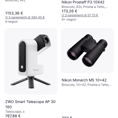
Binocolo, x42
Nikon Prostaff P3 10X42
Binocolo, 42x, Prisma a Tetto,
173,26 €
Antinebbia, Multistrato
1153,36 €
O 3 pagamenti di 57,75 €
O 3 pagamenti di 384,45 €
9+ negozi
6 negozi
Nikon Monarch M5 10x42
Binocolo, 10x42, Prisma a Tetto,
Antinebbia, Multistrato
ZWO Smart Telescope AP 30
160
Telescopio, x
767,88 €
303 €