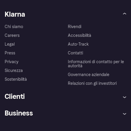
Klarna
Chi siamo
Rivendi
Careers
Accessibilità
Legal
Auto-Track
Press
Contatti
Privacy
Informazioni di contatto per le
autorità
Sicurezza
Governance aziendale
Sostenibilità
Relazioni con gli investitori
Clienti
Assistenza
Arbitro bancario
Business
Login
Promessa di protezione contro
le frodi
Supporto aziende
Portale per sviluppatori
La Klarna app
Impostazioni sulla privacy