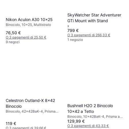
SkyWatcher Star Adventurer
Nikon Aculon A30 10x25
GTi Mount with Stand
Binocolo, 10x25, Multistrato
x
799 €
76,50 €
O 3 pagamenti di 266,33 €
O 3 pagamenti di 25,50 €
1 negozio
9 negozi
Celestron Outland-X 8x42
Bushnell H2O 2 Binocolo
Binocolo
10x42 a Tetto
Binocolo, 42x42BaK-4, Prisma
Porro, Multistrato
Binocolo, 10x42BaK-4, Prisma a
129,99 €
Tetto, Totalmente Multistrato
119 €
O 3 pagamenti di 43,33 €
O 3 pagamenti di 39,66 €