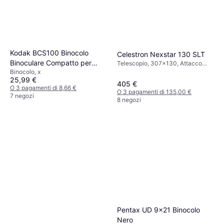
Kodak BCS100 Binocolo
Celestron Nexstar 130 SLT
Binoculare Compatto per
Telescopio, 307x130, Attacco
treppiede, Stabilizzatore
Binocolo, x
Bambini Gomma Morbida
d'immagine, Rivestito
25,99 €
Ingrandimento 8X Cinghia e
405 €
O 3 pagamenti di 8,66 €
O 3 pagamenti di 135,00 €
Copertura di Trasporto
7 negozi
8 negozi
Incluso Rosso
Pentax UD 9x21 Binocolo
Nero