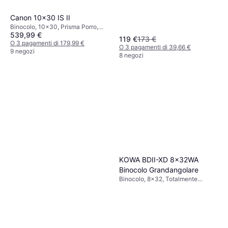
Totalmente Multistrato
Canon 10x30 IS II
Binocolo, 10x30, Prisma Porro,
539,99 €
Stabilizzatore d'immagine
119 €
173 €
O 3 pagamenti di 179,99 €
O 3 pagamenti di 39,66 €
9 negozi
8 negozi
KOWA BDII-XD 8x32WA
Binocolo Grandangolare
Binocolo, 8x32, Totalmente
Multistrato