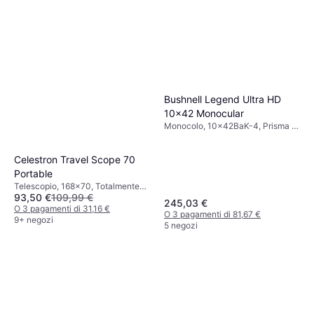
Bushnell Legend Ultra HD
10x42 Monocular
Monocolo, 10x42BaK-4, Prisma a
Tetto, Antinebbia, Totalmente
Multistrato
Celestron Travel Scope 70
Portable
Telescopio, 168x70, Totalmente
93,50 €
109,99 €
Rivestito
245,03 €
O 3 pagamenti di 31,16 €
O 3 pagamenti di 81,67 €
9+ negozi
5 negozi