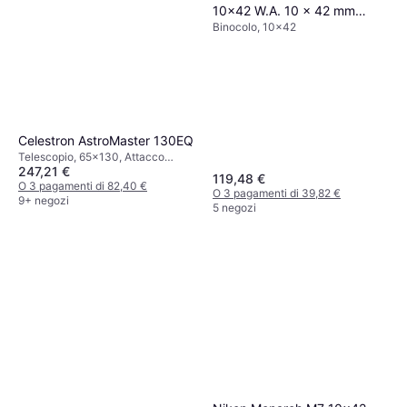
10x42 W.A. 10 x 42 mm
Binocolo, 10x42
Binoculare KON2336
Celestron AstroMaster 130EQ
Telescopio, 65x130, Attacco
247,21 €
treppiede
119,48 €
O 3 pagamenti di 82,40 €
O 3 pagamenti di 39,82 €
9+ negozi
5 negozi