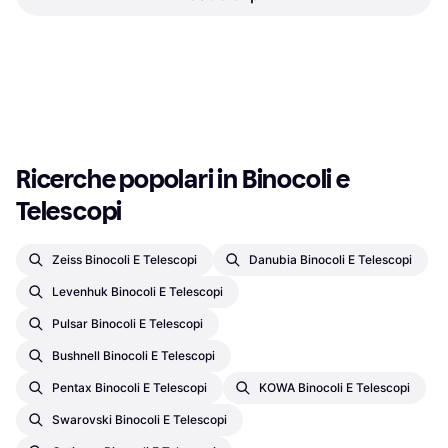
8x42 Fernglas
Binocolo, 8x42BaK-4, Prisma a
269 €
Tetto, Antinebbia, Attacco
1315,99 €
treppiede, Antiurto, Multistrato
O 3 pagamenti di 89,66 €
O 3 pagamenti di 438,66 €
6 negozi
6 negozi
1
2
3
...
40
...
76
Ricerche popolari in Binocoli e 
Telescopi
Zeiss Binocoli E Telescopi
Danubia Binocoli E Telescopi
Levenhuk Binocoli E Telescopi
Pulsar Binocoli E Telescopi
Bushnell Binocoli E Telescopi
Pentax Binocoli E Telescopi
KOWA Binocoli E Telescopi
Swarovski Binocoli E Telescopi