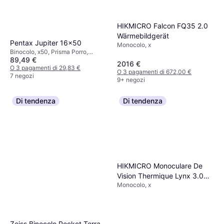
HIKMICRO Falcon FQ35 2.0
Wärmebildgerät
Pentax Jupiter 16x50
Monocolo, x
Binocolo, x50, Prisma Porro,
89,49 €
Attacco treppiede, Multistrato
2016 €
O 3 pagamenti di 29,83 €
O 3 pagamenti di 672,00 €
7 negozi
9+ negozi
Di tendenza
Di tendenza
HIKMICRO Monoculare De
Vision Thermique Lynx 3.0
Monocolo, x
LH19
Zeiss Binocolo Pocket Terra