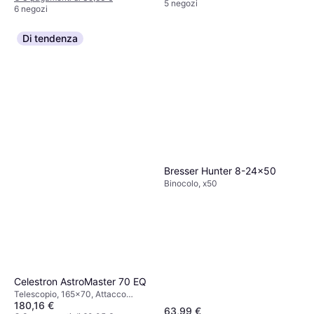
5 negozi
6 negozi
Di tendenza
Bresser Hunter 8-24x50
Binocolo, x50
Celestron AstroMaster 70 EQ
Telescopio, 165x70, Attacco
180,16 €
treppiede, Totalmente Rivestito
63,99 €