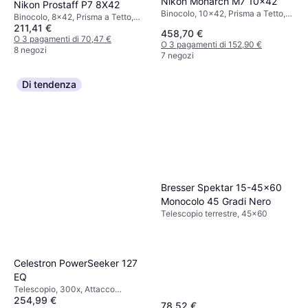
Nikon Monarch M7 10x42
Nikon Prostaff P7 8X42
Binocolo, 10x42, Prisma a Tetto,
Binocolo, 8x42, Prisma a Tetto,
Antinebbia, Multistrato
211,41 €
Multistrato
458,70 €
O 3 pagamenti di 70,47 €
O 3 pagamenti di 152,90 €
8 negozi
7 negozi
Di tendenza
Bresser Spektar 15-45x60
Monocolo 45 Gradi Nero
Telescopio terrestre, 45x60
Celestron PowerSeeker 127
EQ
Telescopio, 300x, Attacco
254,99 €
treppiede, Rivestito
78,52 €