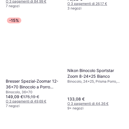
O 3 pagamenti di 84,99 €
O 3 pagamenti di 26,17 €
7 negozi
3 negozi
-15%
Nikon Binocolo Sportstar
Zoom 8-24x25 Bianco
Bresser Spezial-Zoomar 12-
Binocolo, 24x25, Prisma Porro,
Multistrato
36x70 Binocolo a Porro
Binocolo, 36x70
Zoom Nero
149,09 €
175,19 €
133,08 €
O 3 pagamenti di 49,69 €
O 3 pagamenti di 44,36 €
7 negozi
9+ negozi