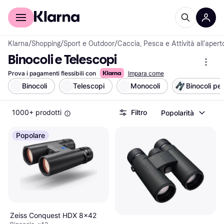
Per il tuo shopping
Per le aziende
Klarna
/
Shopping
/
Sport e Outdoor
/
Caccia, Pesca e Attività all'apert
Binocoli e Telescopi
Prova i pagamenti flessibili con
Impara come
Binocoli
Telescopi
Monocoli
Binocoli pe
1000+ prodotti
Filtro
Popolarità
Popolare
Zeiss Conquest HDX 8x42