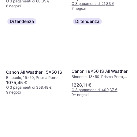
O 3 pagamenti di 60,05 €
O 3 pagamenti di 21,33 €
6 negozi
7 negozi
Di tendenza
Di tendenza
Canon 18x50 IS All Weather
Canon All Weather 15x50 IS
Binocolo, 18x50, Prisma Porro,
Binocolo, 15x50, Prisma Porro,
Stabilizzatore d'immagine,
1075,45 €
Attacco treppiede, Stabilizzatore
1228,11 €
Multistrato
d'immagine, Rivestito
O 3 pagamenti di 358,48 €
O 3 pagamenti di 409,37 €
9 negozi
9+ negozi