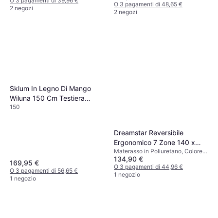
O 3 pagamenti di 39,96 €
O 3 pagamenti di 48,65 €
2 negozi
2 negozi
Sklum In Legno Di Mango
Wiluna 150 Cm Testiera
150
150cm
Dreamstar Reversibile
Ergonomico 7 Zone 140 x
Materasso in Poliuretano, Colore:
200 cm Materasso in
134,90 €
Bianco, Riempimento: Schiuma,
Poliuretano
169,95 €
Fibra, Poliestere, Materiale:
O 3 pagamenti di 44,96 €
O 3 pagamenti di 56,65 €
Poliestere, Fermezza: Medio,
1 negozio
1 negozio
Medio/duro