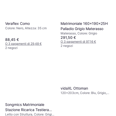
Matrimoniale 160x190x25H
Veraflex Como
Colore: Nero, Altezza: 35 cm
Palladio Grigio Materasso
Materasso, Colore: Grigio
291,50 €
88,45 €
O 3 pagamenti di 97,16 €
O 3 pagamenti di 29,48 €
2 negozi
2 negozi
vidaXL Ottoman
120x203cm, Colore: Blu, Grigio,
Beige, Marrone, Nero, Materiale:
Tessuto, Metallo, Legno,
Songmics Matrimoniale
Poliestere, Altezza: 23.5 cm
Stazione Ricarica Testiera
Letto con Struttura, Colore: Grigio,
Imbottita Regolabile Letto