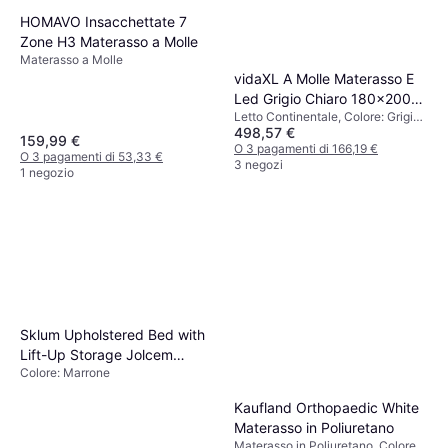
HOMAVO Insacchettate 7
Zone H3 Materasso a Molle
Materasso a Molle
vidaXL A Molle Materasso E
Led Grigio Chiaro 180x200
Letto Continentale, Colore: Grigio,
cm Velluto Letto Continentale
498,57 €
Riempimento: Schiuma, Materiale:
159,99 €
Poliestere, Fermezza: Medio
O 3 pagamenti di 166,19 €
O 3 pagamenti di 53,33 €
3 negozi
1 negozio
Sklum Upholstered Bed with
Lift-Up Storage Jolcem
Colore: Marrone
Brown 180 x 200 cm
Kaufland Orthopaedic White
Materasso in Poliuretano
Materasso in Poliuretano, Colore: