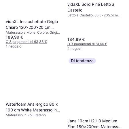
vidaXL Solid Pine Letto a
Castello
Letto a Castello, 85.5x205.5cm,
Colore: Bianco, Materiale: Pino,
vidaXL Insacchettate Grigio
Altezza: 112 cm
Chiaro 120x200x20 cm
Materasso a Molle, Colore: Grigio,
Materasso a Molle
189,99 €
Riempimento: Schiuma, Materiale:
184,99 €
Poliestere, Tessuto, Spessore
O 3 pagamenti di 63,33 €
O 3 pagamenti di 61,66 €
Materasso: 20 cm, Fermezza:
1 negozio
4 negozi
Medio
Di tendenza
Waterfoam Anallergico 80 x
190 cm White Materasso in
Materasso in Poliuretano
Poliuretano
Jana 19cm H2 H3 Medium
Firm 180x200cm Materasso