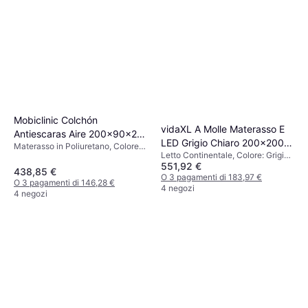
Mobiclinic Colchón
vidaXL A Molle Materasso E
Antiescaras Aire 200x90x22
LED Grigio Chiaro 200x200
Materasso in Poliuretano, Colore:
cm Mobi 4 Materasso in
Letto Continentale, Colore: Grigio,
cm Velluto Letto Continentale
Blu, Riempimento: Schiuma,
Poliuretano
551,92 €
Riempimento: Schiuma, Materiale:
Fermezza: Medio
438,85 €
Velluto, Poliestere
O 3 pagamenti di 183,97 €
O 3 pagamenti di 146,28 €
4 negozi
4 negozi