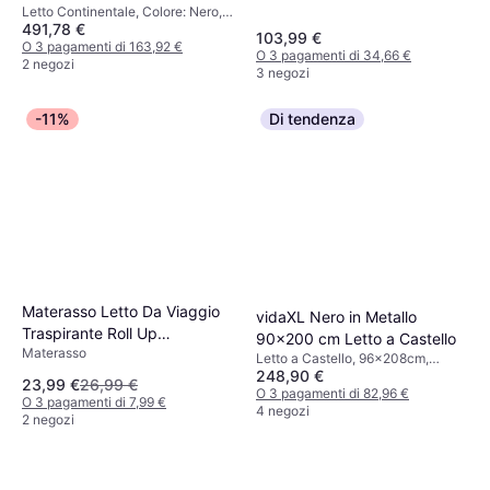
Letto Continentale, Colore: Nero,
In Tessuto Arredamento Casa
491,78 €
Riempimento: Schiuma, Materiale:
& Cucina Letto Continentale
103,99 €
Poliestere, Tessuto, Fermezza:
O 3 pagamenti di 163,92 €
O 3 pagamenti di 34,66 €
Medio
2 negozi
3 negozi
-11%
Di tendenza
Materasso Letto Da Viaggio
vidaXL Nero in Metallo
Traspirante Roll Up
90x200 cm Letto a Castello
Materasso
Materasso
Letto a Castello, 96x208cm,
248,90 €
Colore: Nero, Materiale: Metallo,
23,99 €
26,99 €
Altezza: 150 cm
O 3 pagamenti di 82,96 €
O 3 pagamenti di 7,99 €
4 negozi
2 negozi