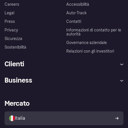
Careers
Accessibilità
Legal
Auto-Track
Press
Contatti
Privacy
Informazioni di contatto per le
autorità
Sicurezza
Governance aziendale
Sostenibilità
Relazioni con gli investitori
Clienti
Assistenza
Arbitro bancario
Business
Login
Promessa di protezione contro
le frodi
Supporto aziende
Portale per sviluppatori
La Klarna app
Impostazioni sulla privacy
Accesso aziende
Stato operativo
Mercato
Esplora i negozi
Il tuo diritto di recesso
Vendi con Klarna
Piattaforme e partner
Politica di protezione
dell'acquirente Klarna
Italia