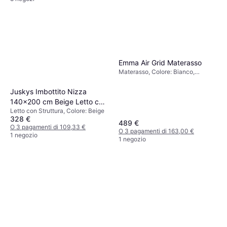
Emma Air Grid Materasso
Materasso, Colore: Bianco,
Riempimento: Schiuma, Materiale:
Poliestere, Spessore Materasso: 9
Juskys Imbottito Nizza
cm
140x200 cm Beige Letto con
Letto con Struttura, Colore: Beige
Struttura
328 €
489 €
O 3 pagamenti di 109,33 €
O 3 pagamenti di 163,00 €
1 negozio
1 negozio