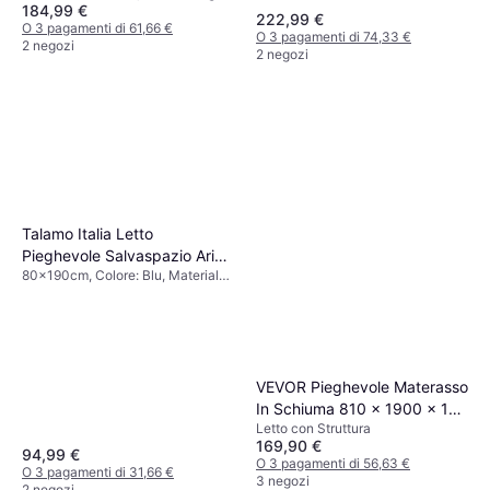
184,99 €
Materiale: Metallo
con Struttura
222,99 €
O 3 pagamenti di 61,66 €
O 3 pagamenti di 74,33 €
2 negozi
2 negozi
Talamo Italia Letto
Pieghevole Salvaspazio Arias
80x190cm, Colore: Blu, Materiale:
80x190h37 cm
Metallo, Legno, Altezza: 37 cm
VEVOR Pieghevole Materasso
In Schiuma 810 x 1900 x 125
Letto con Struttura
Mm Letto con Struttura
169,90 €
94,99 €
O 3 pagamenti di 56,63 €
O 3 pagamenti di 31,66 €
3 negozi
2 negozi