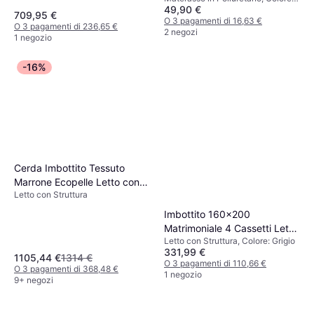
49,90 €
Bianco, Materiale: Poliestere,
709,95 €
Spessore Materasso: 11 cm
O 3 pagamenti di 16,63 €
O 3 pagamenti di 236,65 €
2 negozi
1 negozio
-16%
Cerda Imbottito Tessuto
Marrone Ecopelle Letto con
Letto con Struttura
Struttura
Imbottito 160x200
Matrimoniale 4 Cassetti Letto
Letto con Struttura, Colore: Grigio
con Struttura
331,99 €
1105,44 €
1314 €
O 3 pagamenti di 110,66 €
O 3 pagamenti di 368,48 €
1 negozio
9+ negozi