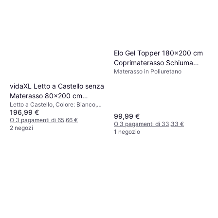
Elo Gel Topper 180x200 cm
Coprimaterasso Schiuma
Materasso in Poliuretano
Memory Materasso in
Poliuretano
vidaXL Letto a Castello senza
Materasso 80x200 cm
Letto a Castello, Colore: Bianco,
Acciaio Bianco Letto a
196,99 €
Materiale: Acciaio
Castello
99,99 €
O 3 pagamenti di 65,66 €
O 3 pagamenti di 33,33 €
2 negozi
1 negozio