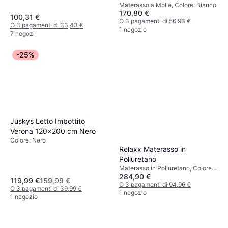
Materasso a Molle, Colore: Bianco
a Molle
170,80 €
100,31 €
O 3 pagamenti di 56,93 €
O 3 pagamenti di 33,43 €
1 negozio
7 negozi
-25%
Juskys Letto Imbottito
Verona 120x200 cm Nero
Colore: Nero
Relaxx Materasso in
Poliuretano
Materasso in Poliuretano, Colore:
284,90 €
Bianco, Blu, Riempimento: Memory
119,99 €
159,99 €
foam, Materiale: Poliestere,
O 3 pagamenti di 94,96 €
O 3 pagamenti di 39,99 €
Spessore Materasso: 25 cm
1 negozio
1 negozio