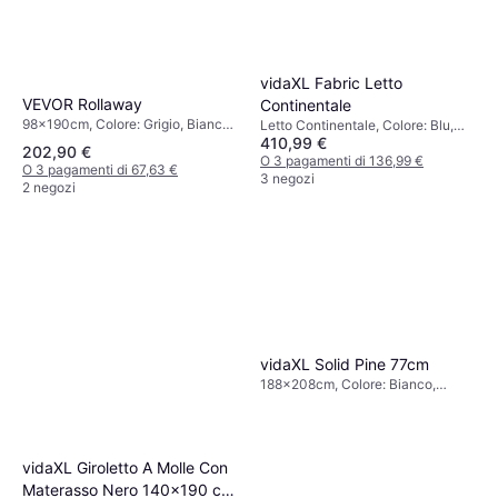
vidaXL Fabric Letto
VEVOR Rollaway
Continentale
98x190cm, Colore: Grigio, Bianco,
Letto Continentale, Colore: Blu,
410,99 €
Riempimento: Schiuma, Materiale:
Verde, Grigio, Beige, Marrone,
202,90 €
Acciaio, Altezza: 12.5 cm
Nero, Riempimento: Schiuma,
O 3 pagamenti di 136,99 €
O 3 pagamenti di 67,63 €
Materiale: Tessuto, Legno,
3 negozi
2 negozi
Spessore Materasso: 5 cm,
Altezza: 35 cm, Fermezza: Medio
vidaXL Solid Pine 77cm
188x208cm, Colore: Bianco,
Grigio, Marrone, Materiale: Pino,
Altezza: 77 cm
vidaXL Giroletto A Molle Con
Materasso Nero 140x190 cm