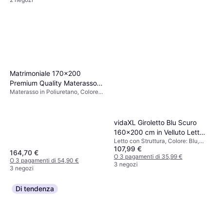
Matrimoniale 170x200
Premium Quality Materasso in
Materasso in Poliuretano, Colore:
Poliuretano
Bianco
vidaXL Giroletto Blu Scuro
160x200 cm in Velluto Letto
Letto con Struttura, Colore: Blu,
con Struttura
107,99 €
Riempimento: Schiuma, Materiale:
164,70 €
Velluto, Poliestere
O 3 pagamenti di 35,99 €
O 3 pagamenti di 54,90 €
3 negozi
3 negozi
Di tendenza