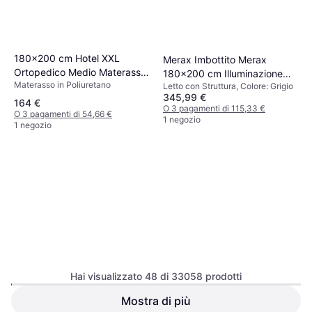
180x200 cm Hotel XXL
Merax Imbottito Merax
Ortopedico Medio Materasso
180x200 cm Illuminazione
Materasso in Poliuretano
in Poliuretano
Letto con Struttura, Colore: Grigio
LED Letto con Struttura
345,99 €
164 €
O 3 pagamenti di 115,33 €
O 3 pagamenti di 54,66 €
1 negozio
1 negozio
Hai visualizzato 48 di 33058 prodotti
Mostra di più
Matrimoniale 160x190
Matrimoniale Merax 180x200