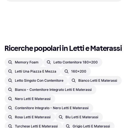
Memory Foam SuperFresh
Comodino Letto con Struttura
Materasso in Poliuretano
Letto con Struttura, Colore:
Materasso in Poliuretano
178,99 €
584,99 €
Marrone
O 3 pagamenti di 59,66 €
O 3 pagamenti di 194,99 €
1 negozio
1 negozio
1
2
3
...
346
...
689
Ricerche popolari in Letti e Materassi
Memory Foam
Letto Contenitore 180x200
Letti Una Piazza E Mezza
160x200
Letto Singolo Con Contenitore
Bianco Letti E Materassi
Bianco - Contenitore Integrato Letti E Materassi
Nero Letti E Materassi
Contenitore Integrato - Nero Letti E Materassi
Rosa Letti E Materassi
Blu Letti E Materassi
Turchese Letti E Materassi
Grigio Letti E Materassi