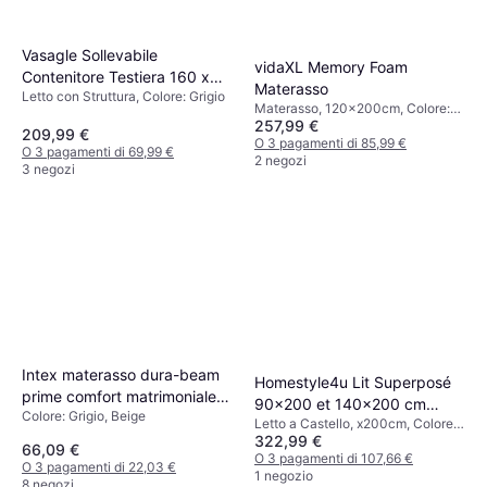
Vasagle Sollevabile
vidaXL Memory Foam
Contenitore Testiera 160 x
Materasso
Letto con Struttura, Colore: Grigio
200 cm Letto con Struttura
Materasso, 120x200cm, Colore:
257,99 €
Bianco, Riempimento: Memory
209,99 €
foam, Poliestere, Spessore
O 3 pagamenti di 85,99 €
O 3 pagamenti di 69,99 €
Materasso: 17 cm
2 negozi
3 negozi
Intex materasso dura-beam
Homestyle4u Lit Superposé
prime comfort matrimoniale
90x200 et 140x200 cm
Colore: Grigio, Beige
con tecnologia fiber tech
Letto a Castello, x200cm, Colore:
Letto a Castello
322,99 €
Grigio
66,09 €
O 3 pagamenti di 107,66 €
O 3 pagamenti di 22,03 €
1 negozio
8 negozi