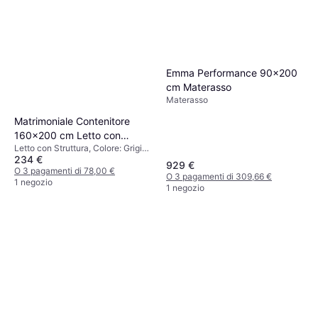
Emma Performance 90x200
cm Materasso
Materasso
Matrimoniale Contenitore
160x200 cm Letto con
Letto con Struttura, Colore: Grigio,
Struttura
234 €
Materiale: Velluto
929 €
O 3 pagamenti di 78,00 €
O 3 pagamenti di 309,66 €
1 negozio
1 negozio