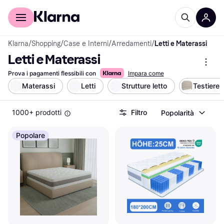
Per il tuo shopping
Per le aziende
Klarna
/
Shopping
/
Case e Interni
/
Arredamenti
/
Letti e Materassi
Letti e Materassi
Prova i pagamenti flessibili con
Impara come
Materassi
Letti
Strutture letto
Testiere
1000+ prodotti
Filtro
Popolarità
Popolare