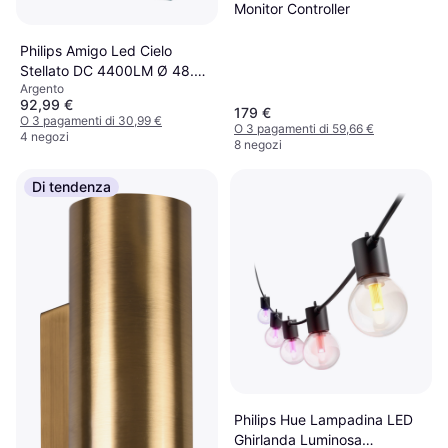
Monitor Controller
Philips Amigo Led Cielo
Stellato DC 4400LM Ø 48.5
Argento
cm
92,99 €
179 €
O 3 pagamenti di 30,99 €
O 3 pagamenti di 59,66 €
4 negozi
8 negozi
Di tendenza
Philips Hue Lampadina LED
Ghirlanda Luminosa