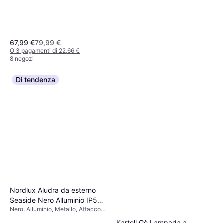
67,99 €
79,99 €
O 3 pagamenti di 22,66 €
8 negozi
Di tendenza
Globo Lighting Annika
Hängeleuchte Nickel Matt
Grigio, Metallo
Rauch 3x E27 Dimmbar
78,75 €
30x150 cm Lampada a
O 3 pagamenti di 26,25 €
Sospensione
Nordlux Aludra da esterno
3 negozi
Seaside Nero Alluminio IP54
Nero, Alluminio, Metallo, Attacco
E27 Applique
Lampada: E27
Kartell Gè Lampada a