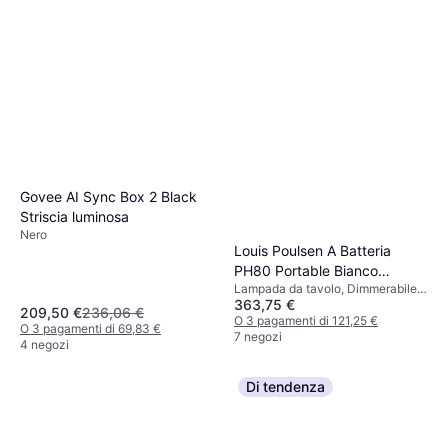
Govee AI Sync Box 2 Black
Striscia luminosa
Nero
Louis Poulsen A Batteria
PH80 Portable Bianco
Lampada da tavolo, Dimmerabile,
Opalino Lampada da tavolo
363,75 €
Bianco, Plastica, Alluminio, Vetro,
209,50 €
236,06 €
Classe IP: IP44
O 3 pagamenti di 121,25 €
O 3 pagamenti di 69,83 €
7 negozi
4 negozi
Di tendenza