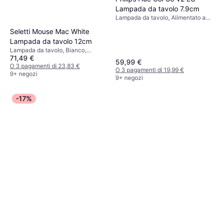
Lampada da tavolo 7.9cm
Lampada da tavolo, Alimentato a
batteria, LED, Dimmerabile,
Seletti Mouse Mac White
Bianco, Vetro, Classe IP: IP20
Lampada da tavolo 12cm
Lampada da tavolo, Bianco,
71,49 €
Plastica, Attacco Lampada: E14
59,99 €
O 3 pagamenti di 23,83 €
O 3 pagamenti di 19,99 €
9+ negozi
9+ negozi
-17%