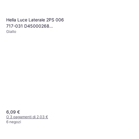
Hella Luce Laterale 2PS 006
717-031 D45000268
Giallo
4108228A 14090000
821PL007A EP0002907
Tendaggio
6,09 €
O 3 pagamenti di 2,03 €
6 negozi