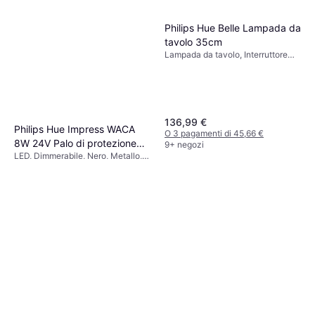
Philips Hue Belle Lampada da
tavolo 35cm
Lampada da tavolo, Interruttore
incorporato, LED, Nero, Metallo,
Classe IP: IP54, IP20
136,99 €
Philips Hue Impress WACA
O 3 pagamenti di 45,66 €
8W 24V Palo di protezione
9+ negozi
LED, Dimmerabile, Nero, Metallo,
77cm
128,50 €
154,43 €
Vetro, Classe IP: IP44
O 3 pagamenti di 42,83 €
9+ negozi