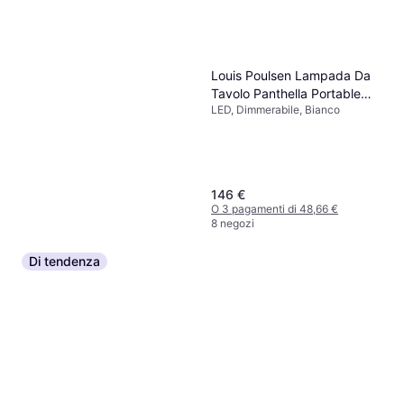
Louis Poulsen Lampada Da
Tavolo Panthella Portable
LED, Dimmerabile, Bianco
160 V3
146 €
O 3 pagamenti di 48,66 €
8 negozi
Di tendenza
Philips Hue Econic Waca EU
1x15W 24V Lampione 100cm
Dimmerabile, LED, Nero, Bianco,
160,15 €
Alluminio, Vetro, Classe IP: IP44