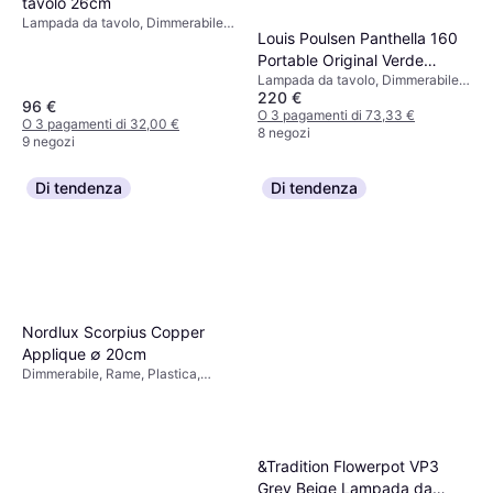
tavolo 26cm
Dimmerabile, Nero, Acciaio,
Sospensione ∅ 11cm
Lampada da tavolo, Dimmerabile,
331,50 €
Classe IP: IP20, Attacco Lampada:
Louis Poulsen Panthella 160
Interruttore incorporato, LED, Nero,
E27
O 3 pagamenti di 110,50 €
Bianco, Blu, Naturale, Plastica,
Portable Original Verde
7 negozi
Legno, Classe IP: IP20, Attacco
Lampada da tavolo, Dimmerabile,
Opalino Cromo Lampada da
Lampada: E14
220 €
LED, Cromo, Argento, Bianco,
tavolo
96 €
Verde, Multicolore, Vetro,
O 3 pagamenti di 73,33 €
O 3 pagamenti di 32,00 €
Alluminio, Metallo, Plastica, Classe
8 negozi
9 negozi
IP: IP20, IP44
Di tendenza
Di tendenza
Nordlux Scorpius Copper
Applique ∅ 20cm
Dimmerabile, Rame, Plastica,
Metallo, Classe IP: IP23, Attacco
Lampada: E14
&Tradition Flowerpot VP3
Grey Beige Lampada da