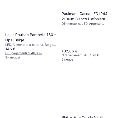
O 3 pagamenti di 53,38 €
8 negozi
Paulmann Casca LED IP44
2100lm Bianco Plafoniera
Dimmerabile, LED, Argento,
40cm
Bianco, Nero, Metallo, Classe IP:
IP20
Louis Poulsen Panthella 160 -
Opal Beige
LED, Alimentato a batteria, Beige,
146 €
Plastica, Classe IP: IP44
102,85 €
O 3 pagamenti di 48,66 €
O 3 pagamenti di 34,28 €
9+ negozi
5 negozi
Philips Hue Col Go V2 EU