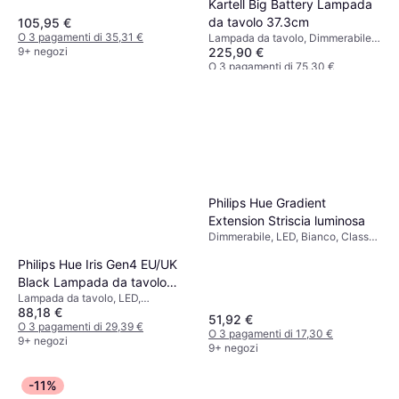
Kartell Big Battery Lampada
da tavolo 37.3cm
105,95 €
O 3 pagamenti di 35,31 €
Lampada da tavolo, Dimmerabile,
9+ negozi
225,90 €
LED, Interruttore incorporato,
Alimentato a batteria, Giallo,
O 3 pagamenti di 75,30 €
Marrone, Multicolore, Bianco,
9+ negozi
Beige, Blu, Trasparente, Viola,
Rosa, Rosso, Acrilico, Plastica,
Vetro, Classe IP: IP20, Attacco
Lampada: E14
Philips Hue Gradient
Extension Striscia luminosa
Dimmerabile, LED, Bianco, Classe
IP: IP20
Philips Hue Iris Gen4 EU/UK
Black Lampada da tavolo
Lampada da tavolo, LED,
19.4cm
88,18 €
Dimmerabile, Nero, Metallo,
51,92 €
Classe IP: IP20
O 3 pagamenti di 29,39 €
O 3 pagamenti di 17,30 €
9+ negozi
9+ negozi
-11%