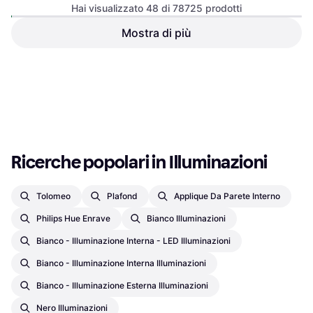
IP20, Attacco Lampada: E14
Hai visualizzato 48 di 78725 prodotti
Mostra di più
Philips Hue Signe Gradient
White Lampada da Terra
LED, Bianco, Alluminio, Classe IP:
150.6cm
266,95 €
167 €
IP20
O 3 pagamenti di 88,98 €
O 3 pagamenti di 55,66 €
9+ negozi
9+ negozi
1
2
3
...
783
...
1563
Ricerche popolari in Illuminazioni
Tolomeo
Plafond
Applique Da Parete Interno
Philips Hue Enrave
Bianco Illuminazioni
Bianco - Illuminazione Interna - LED Illuminazioni
Bianco - Illuminazione Interna Illuminazioni
Bianco - Illuminazione Esterna Illuminazioni
Nero Illuminazioni