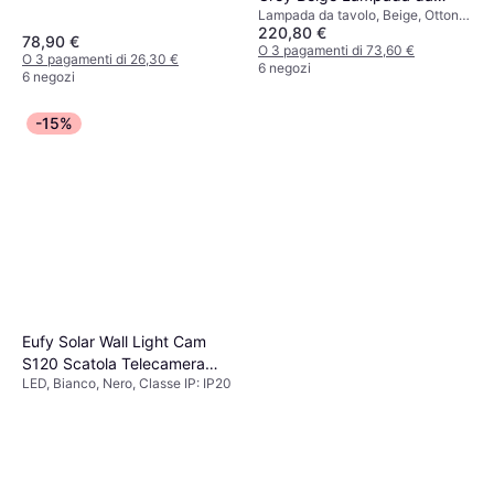
Lampada da tavolo, Beige, Ottone,
tavolo 50cm
220,80 €
Metallo, Classe IP: IP20, Attacco
78,90 €
Lampada: E27
O 3 pagamenti di 73,60 €
O 3 pagamenti di 26,30 €
6 negozi
6 negozi
-15%
Eufy Solar Wall Light Cam
S120 Scatola Telecamera
LED, Bianco, Nero, Classe IP: IP20
2304 x 1296 Pixel Parete
Applique