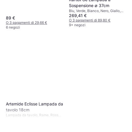
Sospensione ∅ 37cm
Blu, Verde, Bianco, Nero, Giallo,
269,41 €
Argento, Rosa, Classe IP: IP20,
89 €
Attacco Lampada: E27
O 3 pagamenti di 89,80 €
O 3 pagamenti di 29,66 €
9+ negozi
6 negozi
Artemide Eclisse Lampada da
tavolo 18cm
Lampada da tavolo, Rame, Rosso,
Oro, Bianco, Nero, Giallo,
Arancione, Argento, Metallo,
Acciaio inossidabile, Classe IP: