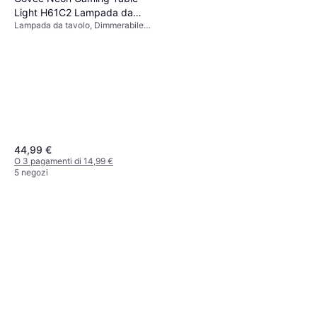
Light H61C2 Lampada da
Lampada da tavolo, Dimmerabile,
tavolo
LED, Bianco, Nero, Multicolore
44,99 €
O 3 pagamenti di 14,99 €
5 negozi