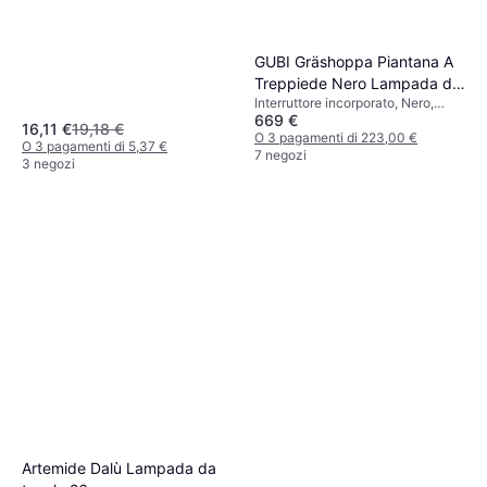
GUBI Gräshoppa Piantana A
Treppiede Nero Lampada da
Interruttore incorporato, Nero,
Terra 125.3cm
669 €
Ottone, Acciaio, Classe IP: IP20,
16,11 €
19,18 €
Attacco Lampada: E14
O 3 pagamenti di 223,00 €
O 3 pagamenti di 5,37 €
7 negozi
3 negozi
Flos Parentesi Non
Artemide Dalù Lampada da
Dimmerabile Lampada a