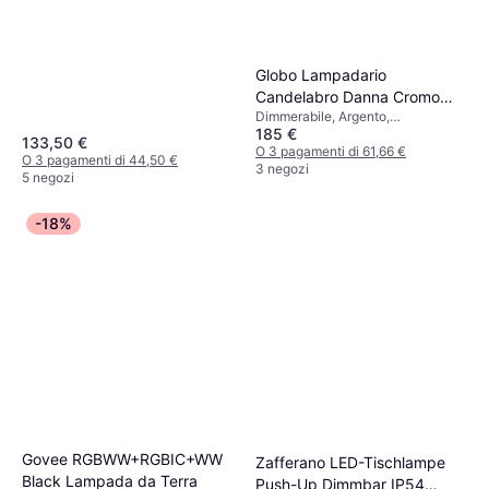
Dimmerabile, Bianco, Plastica,
Classe IP: IP67
Globo Lampadario
Candelabro Danna Cromo
Dimmerabile, Argento,
Con Vetro Fumo 8 x G9
185 €
Trasparente, Grigio, Multicolore,
Lampada a Sospensione
133,50 €
Cromo, Ferro, Metallo
O 3 pagamenti di 61,66 €
O 3 pagamenti di 44,50 €
3 negozi
5 negozi
-18%
Govee RGBWW+RGBIC+WW
Zafferano LED-Tischlampe
Black Lampada da Terra
Push-Up Dimmbar IP54