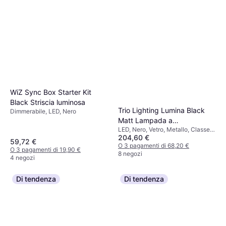
Paulmann 93764 Luci a Terra
55cm
LED, Pannelli solari, Trasparente,
27,90 €
Argento, Bianco, Acciaio
inossidabile, Acciaio, Classe IP:
O 3 pagamenti di 9,30 €
IP44
5 negozi
WiZ Sync Box Starter Kit
Black Striscia luminosa
Trio Lighting Lumina Black
Dimmerabile, LED, Nero
Matt Lampada a
LED, Nero, Vetro, Metallo, Classe
Sospensione 93cm
204,60 €
IP: IP20, Attacco Lampada: E14
59,72 €
O 3 pagamenti di 68,20 €
O 3 pagamenti di 19,90 €
8 negozi
4 negozi
Di tendenza
Di tendenza