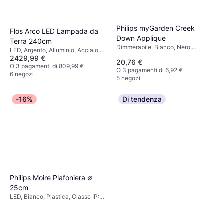
Philips myGarden Creek
Flos Arco LED Lampada da
Down Applique
Terra 240cm
Dimmerabile, Bianco, Nero,
LED, Argento, Alluminio, Acciaio,
Alluminio, Metallo, Classe IP: IP44,
2429,99 €
Classe IP: IP20, Attacco Lampada:
20,76 €
Attacco Lampada: E27
E27
O 3 pagamenti di 809,99 €
O 3 pagamenti di 6,92 €
6 negozi
5 negozi
-16%
Di tendenza
Philips Moire Plafoniera ∅
25cm
LED, Bianco, Plastica, Classe IP:
IP20