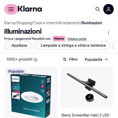
Per il tuo shopping
Per le aziende
Klarna
/
Shopping
/
Case e Interni
/
Arredamenti
/
Illuminazioni
Illuminazioni
Prova i pagamenti flessibili con
Impara come
Applique
Lampade a stringa e strisce luminose
1000+ prodotti
Filtro
Popolarità
Popolare
Benq ScreenBar Halo 2 LED