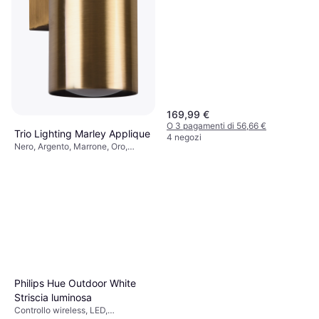
Intelligente 7 m Lampada a
Corda
169,99 €
O 3 pagamenti di 56,66 €
Trio Lighting Marley Applique
4 negozi
Nero, Argento, Marrone, Oro,
17,90 €
Bianco, Metallo, Classe IP: IP20,
Attacco Lampada: GU10
O 3 pagamenti di 5,96 €
7 negozi
Philips Hue Outdoor White
Striscia luminosa
Controllo wireless, LED,