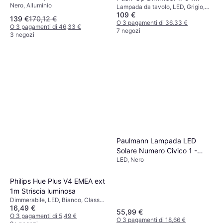
Nero, Alluminio
Lampada da tavolo, LED, Grigio,
Lampada da tavolo
109 €
Classe IP: IP20
139 €
170,12 €
O 3 pagamenti di 36,33 €
O 3 pagamenti di 46,33 €
7 negozi
3 negozi
Paulmann Lampada LED
Solare Numero Civico 1 -
LED, Nero
Nero (79842
4000870798423) Striscia
luminosa
Philips Hue Plus V4 EMEA ext
1m Striscia luminosa
Dimmerabile, LED, Bianco, Classe
16,49 €
IP: IP20
55,99 €
O 3 pagamenti di 5,49 €
O 3 pagamenti di 18,66 €