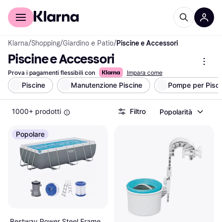
Per il tuo shopping
Per le aziende
Klarna
/
Shopping
/
Giardino e Patio
/
Piscine e Accessori
Piscine e Accessori
Prova i pagamenti flessibili con
Impara come
Piscine
Manutenzione Piscine
Pompe per Pisci
1000+ prodotti
Filtro
Popolarità
Popolare
Bestway Power Steel Frame