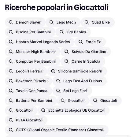
Ricerche popolari in Giocattoli
Demon Slayer
Lego Mech
Quad Bike
Piscina Per Bambini
Cry Babies
Hasbro Marvel Legends Series
Force Fx
Monster High Bambole
Scivolo Da Giardino
Computer Per Bambini
Carne In Scatola
Lego F1 Ferrari
Silicone Bambole Reborn
Pokémon Pikachu
Lego Fast And Furious
Tavolo Con Panca
Set Lego Fiori
Batteria Per Bambini
Giocattoli
Giocattoli
Giocattoli
Etichetta Ecologica UE Giocattoli
PETA Giocattoli
GOTS (Global Organic Textile Standard) Giocattoli