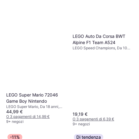
LEGO Auto Da Corsa BWT
Alpine F1 Team A524
LEGO Speed Champions, Da 10
anni, 258 Pezzi
LEGO Super Mario 72046
Game Boy Nintendo
LEGO Super Mario, Da 18 anni,
44,99 €
421 Pezzi
19,19 €
O 3 pagamenti di 14,99 €
O 3 pagamenti di 6,39 €
9+ negozi
9+ negozi
-11%
Di tendenza