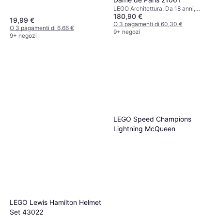
LEGO Architettura, Da 18 anni,
180,90 €
4383 Pezzi
19,99 €
O 3 pagamenti di 60,30 €
O 3 pagamenti di 6,66 €
9+ negozi
9+ negozi
LEGO Speed Champions
Lightning McQueen
LEGO Lewis Hamilton Helmet
Set 43022