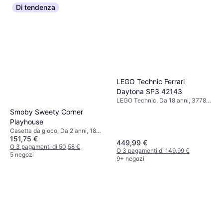
Di tendenza
LEGO Technic Ferrari
Daytona SP3 42143
LEGO Technic, Da 18 anni, 3778
Pezzi
Smoby Sweety Corner
Playhouse
Casetta da gioco, Da 2 anni, 18
151,75 €
Pezzi
449,99 €
O 3 pagamenti di 50,58 €
O 3 pagamenti di 149,99 €
5 negozi
9+ negozi