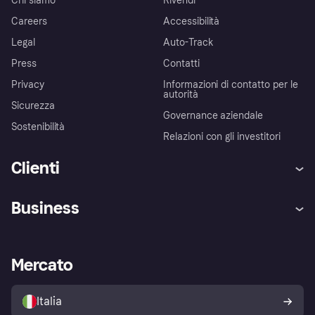
Chi siamo
Rivendi
Careers
Accessibilità
Legal
Auto-Track
Press
Contatti
Privacy
Informazioni di contatto per le
autorità
Sicurezza
Governance aziendale
Sostenibilità
Relazioni con gli investitori
Clienti
Assistenza
Arbitro bancario
Business
Login
Promessa di protezione contro
le frodi
Supporto aziende
Portale per sviluppatori
La Klarna app
Impostazioni sulla privacy
Accesso aziende
Stato operativo
Mercato
Esplora i negozi
Il tuo diritto di recesso
Vendi con Klarna
Piattaforme e partner
Politica di protezione
dell'acquirente Klarna
Italia