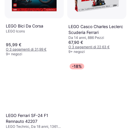
LEGO Bici Da Corsa
LEGO Casco Charles Leclerc
LEGO Icons
Scuderia Ferrari
Da 14 anni, 886 Pezzi
67,90 €
95,99 €
O 3 pagamenti di 22,63 €
O 3 pagamenti di 31,99 €
9+ negozi
9+ negozi
-18%
LEGO Ferrari SF-24 F1
Rennauto 42207
LEGO Technic, Da 18 anni, 1361