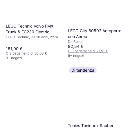
LEGO Technic Volvo FMX
LEGO City 60502 Aeroporto
Truck & EC230 Electric
con Aereo
LEGO Technic, Da 10 anni, 2274
Excavator 42175
Pezzi, Tema: Cantiere Edile
Da 8 anni
82,54 €
151,90 €
O 3 pagamenti di 27,51 €
O 3 pagamenti di 50,63 €
9+ negozi
9+ negozi
Di tendenza
Tonies Toniebox Rauber