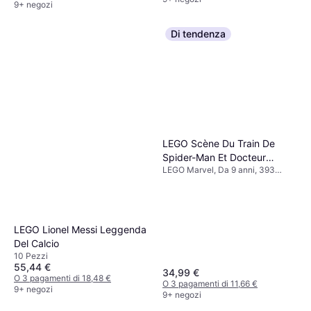
9+ negozi
Di tendenza
LEGO Scène Du Train De
Spider-Man Et Docteur
LEGO Marvel, Da 9 anni, 393
Octopus
Pezzi
LEGO Lionel Messi Leggenda
Del Calcio
10 Pezzi
55,44 €
34,99 €
O 3 pagamenti di 18,48 €
O 3 pagamenti di 11,66 €
9+ negozi
9+ negozi