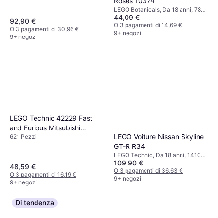
Roses 10374
LEGO Botanicals, Da 18 anni, 789
44,09 €
Pezzi
92,90 €
O 3 pagamenti di 14,69 €
O 3 pagamenti di 30,96 €
9+ negozi
9+ negozi
LEGO Technic 42229 Fast
and Furious Mitsubishi
LEGO Voiture Nissan Skyline
621 Pezzi
Eclipse Auto
GT-R R34
LEGO Technic, Da 18 anni, 1410
109,90 €
Pezzi
48,59 €
O 3 pagamenti di 36,63 €
O 3 pagamenti di 16,19 €
9+ negozi
9+ negozi
Di tendenza