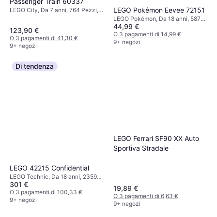
Passenger Train 60337
LEGO Pokémon Eevee 72151
LEGO City, Da 7 anni, 764 Pezzi,
Tema: Città
LEGO Pokémon, Da 18 anni, 587
44,99 €
Pezzi, 1 pcs
123,90 €
O 3 pagamenti di 14,99 €
O 3 pagamenti di 41,30 €
9+ negozi
9+ negozi
Di tendenza
LEGO Ferrari SF90 XX Auto
Sportiva Stradale
LEGO 42215 Confidential
LEGO Technic, Da 18 anni, 2359
301 €
Pezzi
19,89 €
O 3 pagamenti di 100,33 €
O 3 pagamenti di 6,63 €
9+ negozi
9+ negozi