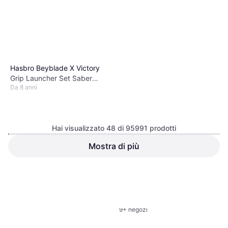
Hasbro Beyblade X Victory
Grip Launcher Set Saber
Da 8 anni
Samurai 2-70L
Hai visualizzato 48 di 95991 prodotti
Mostra di più
Hot Wheels 5 Car Pack
24,70 €
Da 4 anni, 5 Pezzi
O 3 pagamenti di 8,23 €
6,71 €
7,50 €
5 negozi
1
2
3
...
783
...
1563
O 3 pagamenti di 2,23 €
9+ negozi