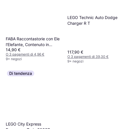
LEGO Technic Auto Dodge
Charger R T
FABA Raccontastorie con Ele
l'Elefante, Contenuto in
14,90 €
Italiano
117,90 €
O 3 pagamenti di 4,96 €
O 3 pagamenti di 39,30 €
9+ negozi
9+ negozi
Di tendenza
LEGO City Express