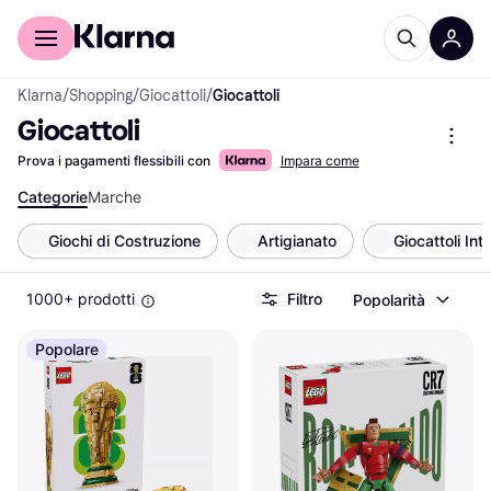
Per il tuo shopping
Per le aziende
Klarna
/
Shopping
/
Giocattoli
/
Giocattoli
Giocattoli
Prova i pagamenti flessibili con
Impara come
Categorie
Marche
Giochi di Costruzione
Artigianato
Giocattoli Inte
1000+ prodotti
Filtro
Popolarità
Popolare