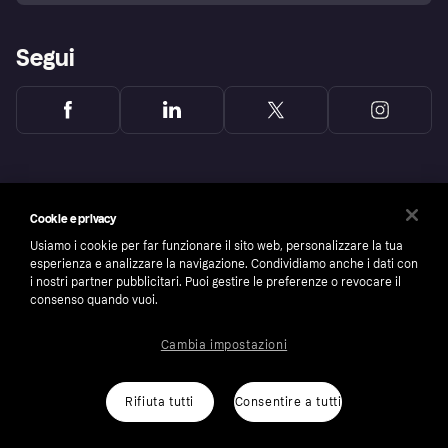
Segui
Cookie e privacy
Usiamo i cookie per far funzionare il sito web, personalizzare la tua
esperienza e analizzare la navigazione. Condividiamo anche i dati con
i nostri partner pubblicitari. Puoi gestire le preferenze o revocare il
consenso quando vuoi.
Cambia impostazioni
Copyright © 2005-2026 Klarna Bank AB (publ). Headquarters: Stockholm, Sweden. All
rights reserved. Klarna Bank AB (publ). Sveavägen 46, 111 34 Stockholm. Organization
number: 556737-0431
Rifiuta tutti
Consentire a tutti
Cookies
Klarna.com