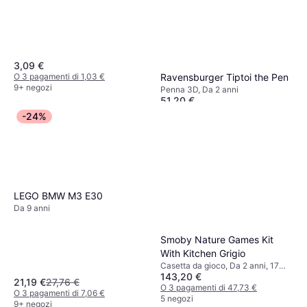
3,09 €
Ravensburger Tiptoi the Pen
O 3 pagamenti di 1,03 €
9+ negozi
Penna 3D, Da 2 anni
51,20 €
O 3 pagamenti di 17,06 €
-24%
2 negozi
LEGO BMW M3 E30
Da 9 anni
Smoby Nature Games Kit
With Kitchen Grigio
Casetta da gioco, Da 2 anni, 17
143,20 €
Pezzi
21,19 €
27,76 €
O 3 pagamenti di 47,73 €
O 3 pagamenti di 7,06 €
5 negozi
9+ negozi