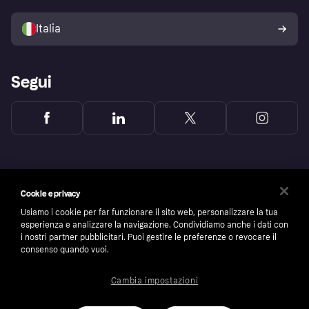
Vendi con Klarna
Piattaforme e partner
Politica di protezione
dell'acquirente Klarna
Italia
Segui
Cookie e privacy
Usiamo i cookie per far funzionare il sito web, personalizzare la tua
esperienza e analizzare la navigazione. Condividiamo anche i dati con
i nostri partner pubblicitari. Puoi gestire le preferenze o revocare il
consenso quando vuoi.
Cambia impostazioni
Copyright © 2005-2026 Klarna Bank AB (publ). Headquarters: Stockholm, Sweden. All
rights reserved. Klarna Bank AB (publ). Sveavägen 46, 111 34 Stockholm. Organization
number: 556737-0431