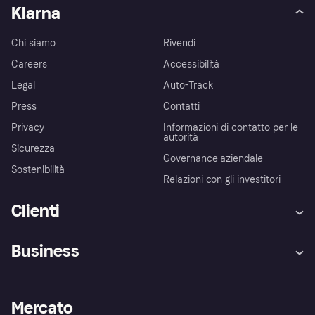
Klarna
Chi siamo
Rivendi
Careers
Accessibilità
Legal
Auto-Track
Press
Contatti
Privacy
Informazioni di contatto per le
autorità
Sicurezza
Governance aziendale
Sostenibilità
Relazioni con gli investitori
Clienti
Assistenza
Arbitro bancario
Business
Login
Promessa di protezione contro
le frodi
Supporto aziende
Portale per sviluppatori
La Klarna app
Impostazioni sulla privacy
Accesso aziende
Stato operativo
Mercato
Esplora i negozi
Il tuo diritto di recesso