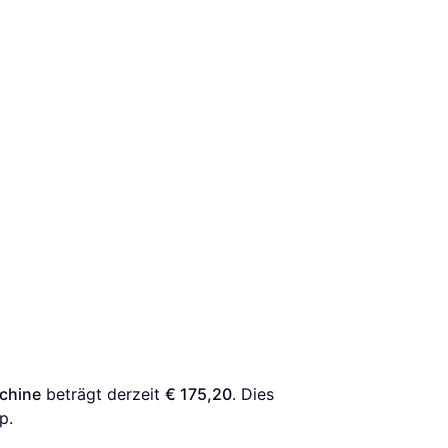
achine
 beträgt derzeit 
€ 175,20
. Dies 
p.