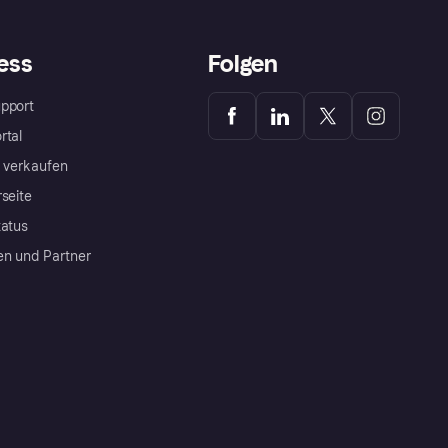
ess
Folgen
pport
rtal
a verkaufen
rseite
tatus
en und Partner