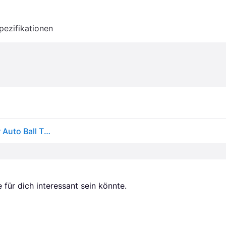
pezifikationen
Portable Baseball Pitching Machine, Indoor/Outdoor Auto Ball Thrower for Beginners, Adjustable Speed & Angle for Baseball Training
für dich interessant sein könnte.