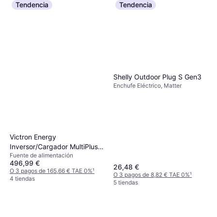
Tendencia
Tendencia
Shelly Outdoor Plug S Gen3
Enchufe Eléctrico, Matter
Victron Energy
Inversor/Cargador MultiPlus
Fuente de alimentación
12/1200/50-16
496,99 €
26,48 €
O 3 pagos de 165,66 € TAE 0%
¹
O 3 pagos de 8,82 € TAE 0%
¹
4 tiendas
5 tiendas