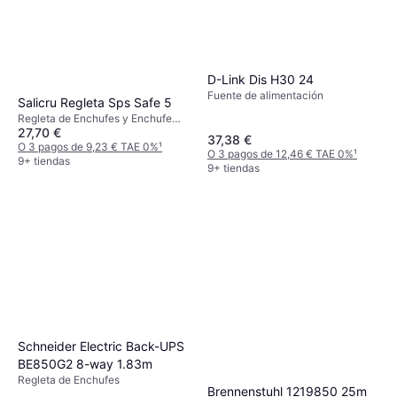
D-Link Dis H30 24
Fuente de alimentación
Salicru Regleta Sps Safe 5
Regleta de Enchufes y Enchufe
27,70 €
Múltiple
37,38 €
O 3 pagos de 9,23 € TAE 0%
¹
O 3 pagos de 12,46 € TAE 0%
¹
9+ tiendas
9+ tiendas
Schneider Electric Back-UPS
BE850G2 8-way 1.83m
Regleta de Enchufes
Brennenstuhl 1219850 25m