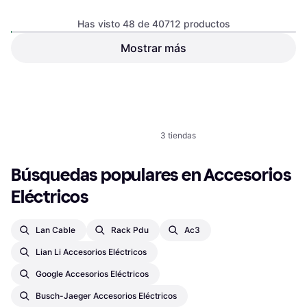
Interruptor Diferencial
Has visto 48 de 40712 productos
Mostrar más
Siemens 5SV13166KK16
142,15 €
O 3 pagos de 47,38 € TAE 0%
¹
Interruptor Diferencial
3 tiendas
44,46 €
1
2
3
...
426
...
849
O 3 pagos de 14,82 € TAE 0%
¹
3 tiendas
Búsquedas populares en Accesorios 
Eléctricos
Lan Cable
Rack Pdu
Ac3
Lian Li Accesorios Eléctricos
Google Accesorios Eléctricos
Busch-Jaeger Accesorios Eléctricos