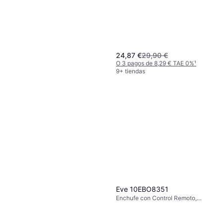
24,87 €
29,90 €
O 3 pagos de 8,29 € TAE 0%
¹
9+ tiendas
Anker SOLIX Solarbank 2
E1600 Pro SmartMeter
Medidor de Consumo de Energía
119,79 €
O 3 pagos de 39,93 € TAE 0%
¹
3 tiendas
Eve 10EBO8351
Enchufe con Control Remoto,
Matter