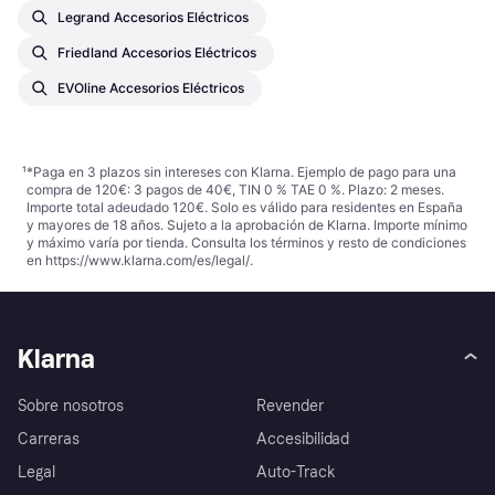
Legrand Accesorios Eléctricos
Friedland Accesorios Eléctricos
EVOline Accesorios Eléctricos
¹
*Paga en 3 plazos sin intereses con Klarna. Ejemplo de pago para una
compra de 120€: 3 pagos de 40€, TIN 0 % TAE 0 %. Plazo: 2 meses.
Importe total adeudado 120€. Solo es válido para residentes en España
y mayores de 18 años. Sujeto a la aprobación de Klarna. Importe mínimo
y máximo varía por tienda. Consulta los términos y resto de condiciones
en
https://www.klarna.com/es/legal/
.
Klarna
Sobre nosotros
Revender
Carreras
Accesibilidad
Legal
Auto-Track