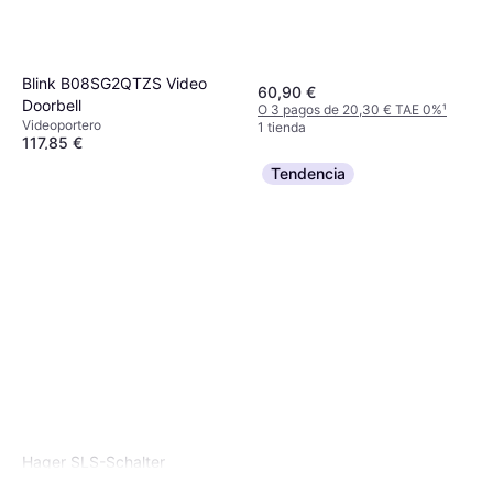
Blink B08SG2QTZS Video
60,90 €
Doorbell
O 3 pagos de 20,30 € TAE 0%
¹
Videoportero
1 tienda
117,85 €
O 3 pagos de 39,28 € TAE 0%
¹
Tendencia
2 tiendas
Hager SLS-Schalter
HTS363E