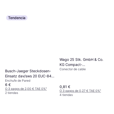
Tendencia
Wago 25 Stk. GmbH & Co.
KG Compact-
Conector de cable
Verbindungsklemme 221-415
Busch-Jaeger Steckdosen-
Einsatz dav/sws 20 EUC-84
Enchufe de Pared
2CKA002011A3725
6 €
0,81 €
O 3 pagos de 2,00 € TAE 0%
¹
O 3 pagos de 0,27 € TAE 0%
¹
2 tiendas
4 tiendas