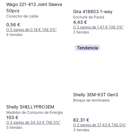
Wago 221-413 Joint Sleeve
50pcs
Gira 418803 1-way
Conector de cable
Enchufe de Pared
4,43 €
0,56 €
O 3 pagos de 1,47 € TAE 0%
¹
O 3 pagos de 0,18 € TAE 0%
¹
2 tiendas
4 tiendas
Tendencia
Shelly 3EM-63T Gen3
Bloque de terminales
Shelly SHELLYPRO3EM
Medidor de Consumo de Energía
103 €
82,31 €
O 3 pagos de 34,33 € TAE 0%
¹
O 3 pagos de 27,43 € TAE 0%
¹
5 tiendas
3 tiendas