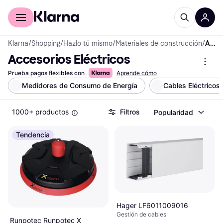
Comprar con Klarna
Para empresas
Klarna
/
Shopping
/
Hazlo tú mismo
/
Materiales de construcción
/
Accesorios Eléctricos
Accesorios Eléctricos
Prueba pagos flexibles con
Aprende cómo
Medidores de Consumo de Energía
Cables Eléctricos
1000+ productos
Filtros
Popularidad
Tendencia
Hager LF6011009016
Gestión de cables
Runpotec Runpotec X