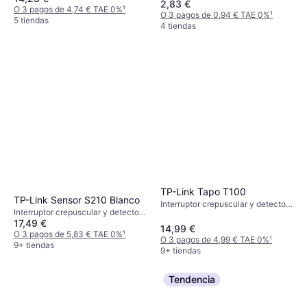
2,83 €
O 3 pagos de 4,74 € TAE 0%
¹
O 3 pagos de 0,94 € TAE 0%
¹
5 tiendas
4 tiendas
TP-Link Tapo T100
TP-Link Sensor S210 Blanco
Interruptor crepuscular y detector
Interruptor crepuscular y detector
de movimiento, 868MHz
17,49 €
de movimiento
14,99 €
O 3 pagos de 5,83 € TAE 0%
¹
O 3 pagos de 4,99 € TAE 0%
¹
9+ tiendas
9+ tiendas
Tendencia