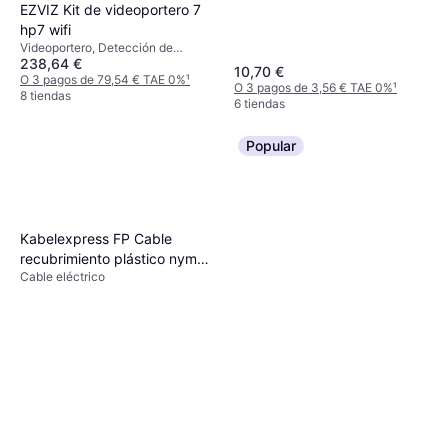
EZVIZ Kit de videoportero 7
hp7 wifi
Videoportero, Detección de
238,64 €
movimiento, Grabable
10,70 €
O 3 pagos de 79,54 € TAE 0%
¹
O 3 pagos de 3,56 € TAE 0%
¹
8 tiendas
6 tiendas
Popular
Kabelexpress FP Cable
recubrimiento plástico nym-j,
Cable eléctrico
3x1,5mm2, 50m-Ring