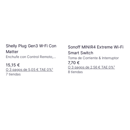
Shelly Plug Gen3 W-Fi Con
Sonoff MINIR4 Extreme Wi-Fi
Matter
Smart Switch
Enchufe con Control Remoto,
Toma de Corriente & Interruptor
Matter
7,70 €
15,15 €
O 3 pagos de 2,56 € TAE 0%
¹
O 3 pagos de 5,05 € TAE 0%
¹
8 tiendas
7 tiendas