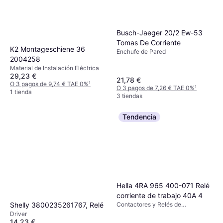
Busch-Jaeger 20/2 Ew-53
Tomas De Corriente
K2 Montageschiene 36
Enchufe de Pared
2004258
Material de Instalación Eléctrica
29,23 €
21,78 €
O 3 pagos de 9,74 € TAE 0%
¹
O 3 pagos de 7,26 € TAE 0%
¹
1 tienda
3 tiendas
Tendencia
Hella 4RA 965 400-071 Relé
corriente de trabajo 40A 4
Shelly 3800235261767, Relé
Contactores y Relés de
Sobrecarga
Driver
14,23 €