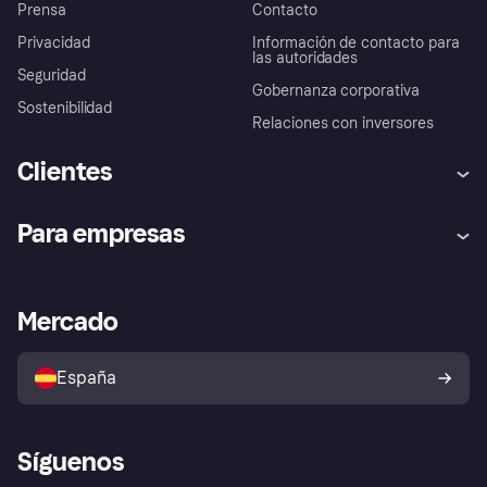
Prensa
Contacto
Privacidad
Información de contacto para
las autoridades
Seguridad
Gobernanza corporativa
Sostenibilidad
Relaciones con inversores
Clientes
Ayuda
Promesa de protección contra
Para empresas
el fraude
Inicio de sesión
Nuestra promesa
Asistencia al comerciante
Portal de desarrolladores
Klarna app
Bienestar financiero
Acceso empresas
Estado operativo
Mercado
Directorio de tiendas
Configuración de privacidad
Vende con Klarna
Plataformas y socios
Política de protección al
comprador de Klarna
Tu derecho de desistimiento
España
Reclamaciones
Síguenos