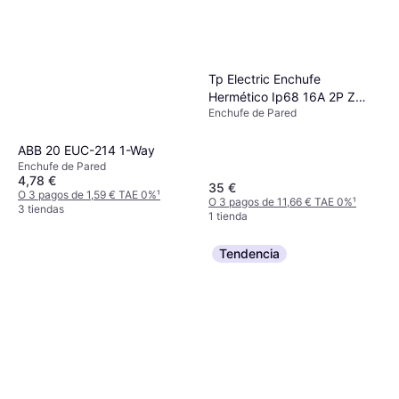
Tp Electric Enchufe
Hermético Ip68 16A 2P Z
Enchufe de Pared
230V
ABB 20 EUC-214 1-Way
Enchufe de Pared
4,78 €
35 €
O 3 pagos de 1,59 € TAE 0%
¹
O 3 pagos de 11,66 € TAE 0%
¹
3 tiendas
1 tienda
Tendencia