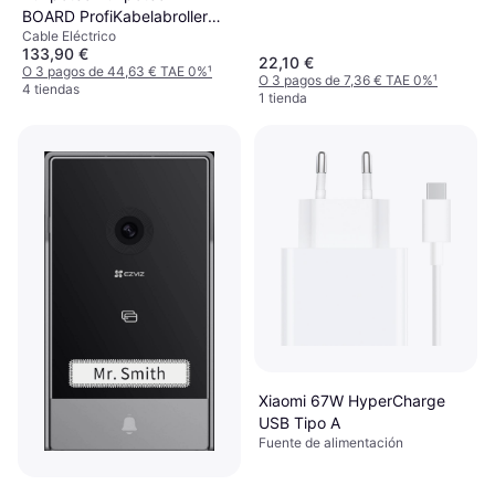
BOARD ProfiKabelabroller
Cable Eléctrico
10137
133,90 €
22,10 €
O 3 pagos de 44,63 € TAE 0%
¹
O 3 pagos de 7,36 € TAE 0%
¹
4 tiendas
1 tienda
Xiaomi 67W HyperCharge
USB Tipo A
Fuente de alimentación