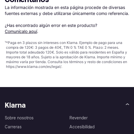
La información mostrada en esta página procede de diversas 
fuentes externas y debe utilizarse únicamente como referencia.

¿Has encontrado algún error en este producto? 
Comunícalo aquí
.
¹
*Paga en 3 plazos sin intereses con Klarna. Ejemplo de pago para una
compra de 120€: 3 pagos de 40€, TIN 0 % TAE 0 %. Plazo: 2 meses.
Importe total adeudado 120€. Solo es válido para residentes en España y
mayores de 18 años. Sujeto a la aprobación de Klarna. Importe mínimo y
máximo varía por tienda. Consulta los términos y resto de condiciones en
https://www.klarna.com/es/legal/
.
Klarna
Sobre nosotros
Revender
Carreras
Accesibilidad