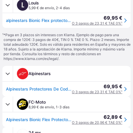
Louis
L
5,99 € de envío
,
2-4 días
69,95 €
alpinestars Bionic Flex protector de codo Negro L/XL unisex
O 3 pagos de 23,31 € TAE 0%
¹
¹
*Paga en 3 plazos sin intereses con Klarna. Ejemplo de pago para una
compra de 120€: 3 pagos de 40€, TIN 0 % TAE 0 %. Plazo: 2 meses. Importe
total adeudado 120€. Solo es válido para residentes en España y mayores de
18 años. Sujeto a la aprobación de Klarna. Importe mínimo y máximo varía
por tienda. Consulta los términos y resto de condiciones en
https://www.klarna.com/es/legal/
.
Alpinestars
69,95 €
Alpinestars Protectores De Codo Bionic Flex Black Red, Talla: L/XL
O 3 pagos de 23,31 € TAE 0%
¹
FC-Moto
8,99 € de envío
,
1-3 días
62,89 €
Alpinestars Bionic Flex Protectores de codo
O 3 pagos de 20,96 € TAE 0%
¹
24 mx