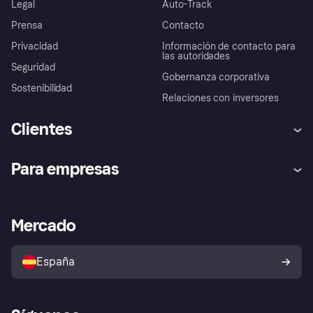
Legal
Auto-Track
Prensa
Contacto
Privacidad
Información de contacto para
las autoridades
Seguridad
Gobernanza corporativa
Sostenibilidad
Relaciones con inversores
Clientes
Ayuda
Promesa de protección contra
Para empresas
el fraude
Inicio de sesión
Nuestra promesa
Asistencia al comerciante
Portal de desarrolladores
Klarna app
Bienestar financiero
Acceso empresas
Estado operativo
Mercado
Directorio de tiendas
Configuración de privacidad
Vende con Klarna
Plataformas y socios
Política de protección al
comprador de Klarna
Tu derecho de desistimiento
España
Reclamaciones