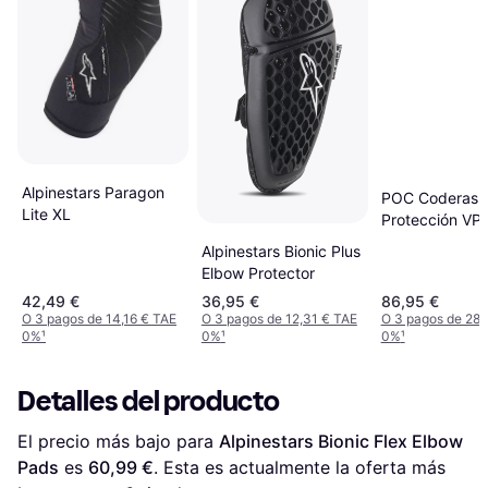
Alpinestars Paragon
POC Coderas
Lite XL
Protección VP
Black
Alpinestars Bionic Plus
Elbow Protector
42,49 €
36,95 €
86,95 €
O 3 pagos de 14,16 € TAE
O 3 pagos de 12,31 € TAE
O 3 pagos de 28,
0%
¹
0%
¹
0%
¹
Detalles del producto
El precio más bajo para 
Alpinestars Bionic Flex Elbow 
Pads
 es 
60,99 €
. Esta es actualmente la oferta más 