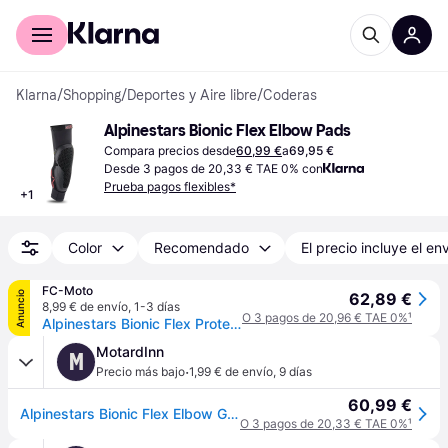
Comprar con Klarna
Para empresas
Klarna
/
Shopping
/
Deportes y Aire libre
/
Coderas
Alpinestars Bionic Flex Elbow Pads
Compara precios desde
60,99 €
a
69,95 €
Desde 3 pagos de 20,33 € TAE 0% con
Prueba pagos flexibles*
+
1
Color
Recomendado
El precio incluye el en
FC-Moto
Anuncio
62,89 €
8,99 € de envío
,
1-3 días
O 3 pagos de 20,96 € TAE 0%
¹
Alpinestars Bionic Flex Protectores de codo
MotardInn
M
·
Precio más bajo
1,99 € de envío
,
9 días
60,99 €
Alpinestars Bionic Flex Elbow Guards Negro L-XL
O 3 pagos de 20,33 € TAE 0%
¹