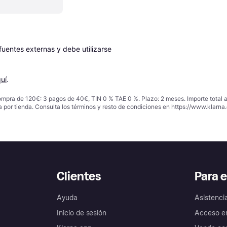
entes externas y debe utilizarse 
uí
.
ompra de 120€: 3 pagos de 40€, TIN 0 % TAE 0 %. Plazo: 2 meses. Importe total
a por tienda. Consulta los términos y resto de condiciones en
https://www.klarna.
Clientes
Para 
Ayuda
Asistenci
Inicio de sesión
Acceso e