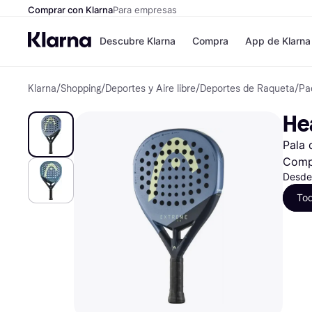
Comprar con Klarna
Para empresas
Descubre Klarna
Compra
App de Klarna
Klarna
/
Shopping
/
Deportes y Aire libre
/
Deportes de Raqueta
/
Pa
Formas de pag
Tiendas
Formas de pago
MediaMarkt
He
Paga ahora
Shein
Paga en 3 plazos
Zalando Priv
Pala 
Paga en 30 días
Zara
Financiación
JD Sports
Comp
Klarna en Apple 
Desde
To
Directorio de tie