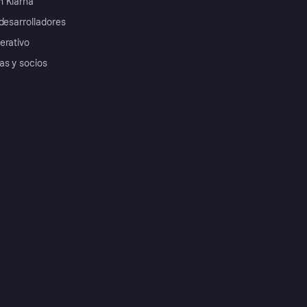
 Klarna
desarrolladores
erativo
as y socios