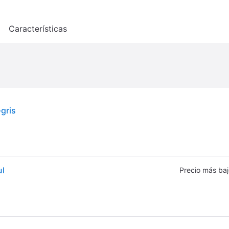
o
Características
gris
ul
Precio más ba