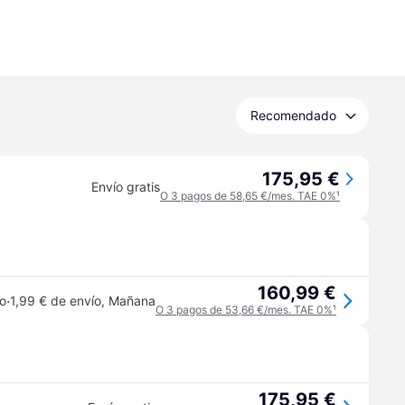
Recomendado
175,95 €
Envío gratis
O 3 pagos de 58,65 €/mes. TAE 0%
¹
160,99 €
·
jo
1,99 € de envío
,
Mañana
O 3 pagos de 53,66 €/mes. TAE 0%
¹
175,95 €