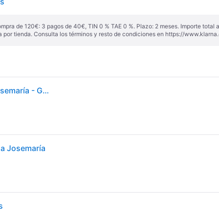
is
ompra de 120€: 3 pagos de 40€, TIN 0 % TAE 0 %. Plazo: 2 meses. Importe total
a por tienda. Consulta los términos y resto de condiciones en
https://www.klarna.
Pala de pádel Head Extreme Motion 2025 x Paula Josemaría - Grey
la Josemaría
s