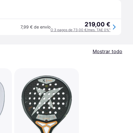
219,00 €
7,99 € de envío
O 3 pagos de 73,00 €/mes. TAE 0%
¹
Mostrar todo