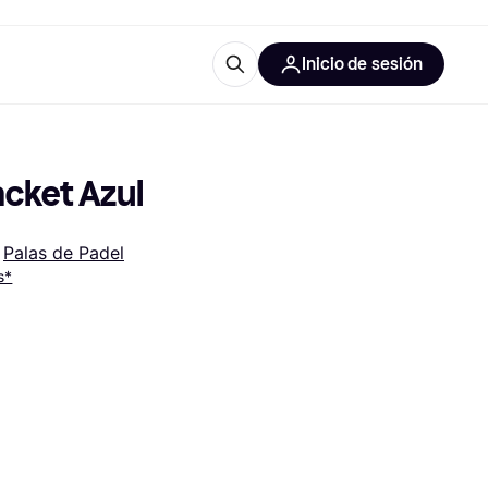
Inicio de sesión
Más información
les de oficina
Qué es Klarna?
cket Azul
 
Palas de Padel
s*
las categorías