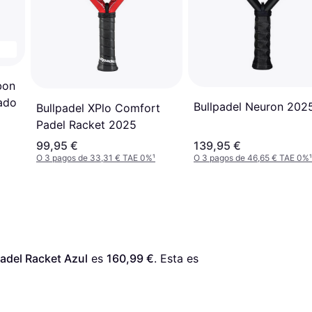
bon
ado
Bullpadel Neuron 202
Bullpadel XPlo Comfort
Padel Racket 2025
99,95 €
139,95 €
O 3 pagos de 33,31 € TAE 0%
¹
O 3 pagos de 46,65 € TAE 0%
¹
adel Racket Azul
 es 
160,99 €
. Esta es 