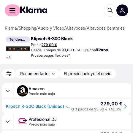
Comprar con Klarna
Para empresas
Klarna
/
Shopping
/
Audio y Video
/
Altavoces
/
Altavoces centrales
Klipsch R-30C Black
Tendencia
Precio
279,00 €
Desde 3 pagos de 93,00 € TAE 0% con
Prueba pagos flexibles*
+
3
Recomendado
El precio incluye el envío
Amazon
Precio más bajo
279,00 €
Klipsch R-30C Black (Unidad) -Altavoz Central Negro para Home Cinema - 100W/400W - 8 Ohm
O 3 pagos de 93,00 € TAE 0%
¹
Profesional DJ
Precio más bajo