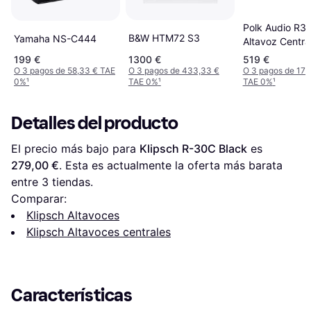
Polk Audio R3
B&W HTM72 S3
Yamaha NS-C444
Altavoz Centr
199 €
1300 €
519 €
O 3 pagos de 58,33 € TAE
O 3 pagos de 433,33 €
O 3 pagos de 173
0%
¹
TAE 0%
¹
TAE 0%
¹
Detalles del producto
El precio más bajo para 
Klipsch R-30C Black
 es 
279,00 €
. Esta es actualmente la oferta más barata 
entre 
3
 tiendas.
Comparar:
Klipsch Altavoces
Klipsch Altavoces centrales
Características