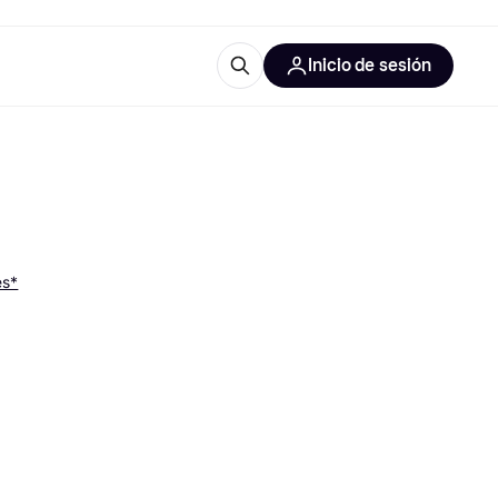
Inicio de sesión
Más información
les de oficina
Qué es Klarna?
es*
las categorías