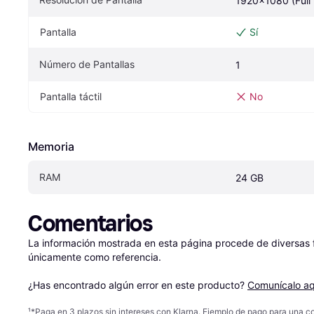
1920x1080 (Full
Pantalla
Sí
Número de Pantallas
1
Pantalla táctil
No
Memoria
RAM
24 GB
Comentarios
La información mostrada en esta página procede de diversas fu
únicamente como referencia.

¿Has encontrado algún error en este producto? 
Comunícalo aq
¹
*Paga en 3 plazos sin intereses con Klarna. Ejemplo de pago para una c