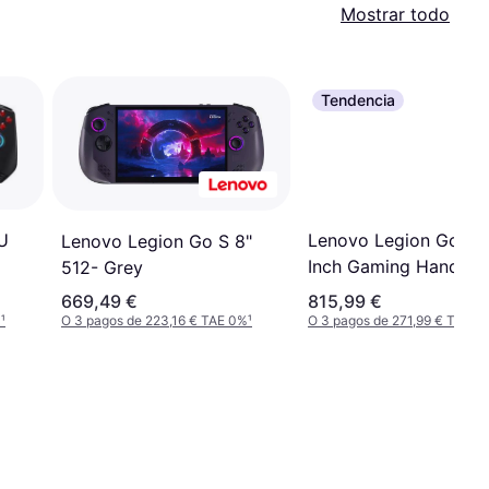
Mostrar todo
Tendencia
U
Lenovo Legion Go S 
Lenovo Legion Go S 8"
Inch Gaming Handhel
512- Grey
512GB - Glacier Whit
669,49 €
815,99 €
%
¹
O 3 pagos de 223,16 € TAE 0%
¹
O 3 pagos de 271,99 € TAE 0