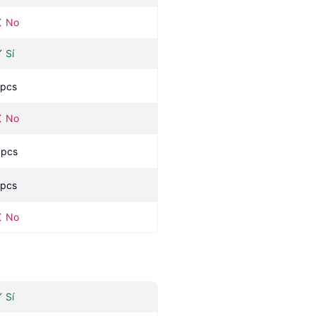
No
Sí
 pcs
No
 pcs
 pcs
No
Sí