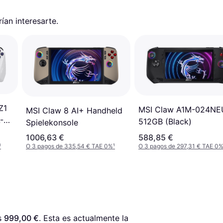
an interesarte.
Z1
MSI Claw A1M-024NE
MSI Claw 8 AI+ Handheld
-
512GB (Black)
Spielekonsole
1006,63 €
588,85 €
¹
O 3 pagos de 335,54 € TAE 0%
¹
O 3 pagos de 297,31 € TAE 0
s 
999,00 €
. Esta es actualmente la 