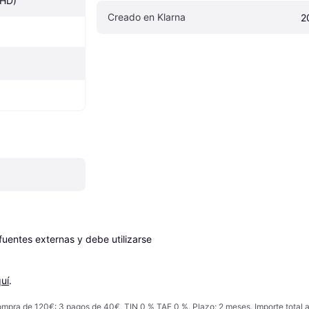
 HD)
Creado en Klarna
2
entes externas y debe utilizarse 
uí
.
ompra de 120€: 3 pagos de 40€, TIN 0 % TAE 0 %. Plazo: 2 meses. Importe total