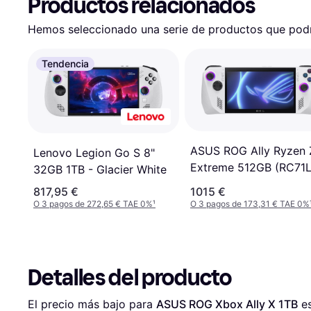
Productos relacionados
Hemos seleccionado una serie de productos que podrí
Tendencia
ASUS ROG Ally Ryzen 
Lenovo Legion Go S 8"
Extreme 512GB (RC71L
32GB 1TB - Glacier White
NH001W)
817,95 €
1015 €
O 3 pagos de 272,65 € TAE 0%
¹
O 3 pagos de 173,31 € TAE 0%
Detalles del producto
El precio más bajo para 
ASUS ROG Xbox Ally X 1TB
 e