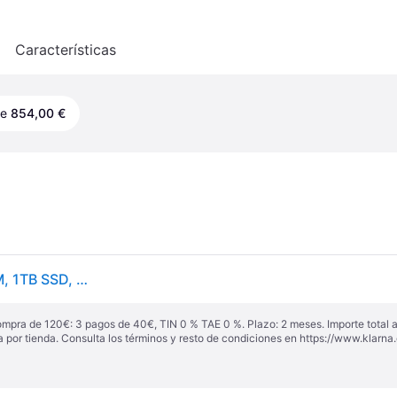
o
Características
de
854,00 €
Consola portátil - ASUS ROG Xbox Ally X, 24GB RAM, 1TB SSD, Ryzen™ AI Z2 Extreme, 7" FHD táctil 120Hz, WI-FI 6E, W11 Home, Game Pass Premium Incluido
ompra de 120€: 3 pagos de 40€, TIN 0 % TAE 0 %. Plazo: 2 meses. Importe total
a por tienda. Consulta los términos y resto de condiciones en
https://www.klarna.