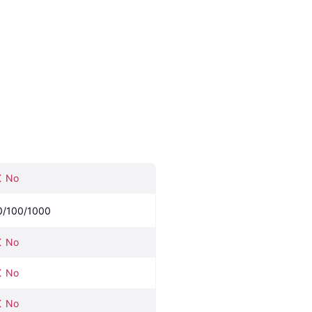
No
0/100/1000
No
No
No