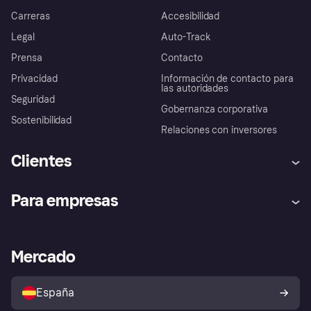
Carreras
Accesibilidad
Legal
Auto-Track
Prensa
Contacto
Privacidad
Información de contacto para
las autoridades
Seguridad
Gobernanza corporativa
Sostenibilidad
Relaciones con inversores
Clientes
Ayuda
Promesa de protección contra
Para empresas
el fraude
Inicio de sesión
Nuestra promesa
Asistencia al comerciante
Portal de desarrolladores
Klarna app
Bienestar financiero
Acceso empresas
Estado operativo
Mercado
Directorio de tiendas
Configuración de privacidad
Vende con Klarna
Plataformas y socios
Política de protección al
comprador de Klarna
Tu derecho de desistimiento
España
Reclamaciones