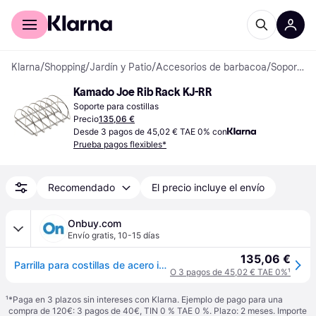
Comprar con Klarna
Para empresas
Klarna
/
Shopping
/
Jardín y Patio
/
Accesorios de barbacoa
/
Soportes para costillas
Kamado Joe Rib Rack KJ-RR
Soporte para costillas
Precio
135,06 €
Desde 3 pagos de 45,02 € TAE 0% con
Prueba pagos flexibles*
Recomendado
El precio incluye el envío
Onbuy.com
Envío gratis
,
10-15 días
135,06 €
Parrilla para costillas de acero inoxidable Kamado Joe antiadherente y compatible, incluidas las parrillas cl sicas Big Joe Kamado modelo KJ-RR
O 3 pagos de 45,02 € TAE 0%
¹
¹
*Paga en 3 plazos sin intereses con Klarna. Ejemplo de pago para una
compra de 120€: 3 pagos de 40€, TIN 0 % TAE 0 %. Plazo: 2 meses. Importe