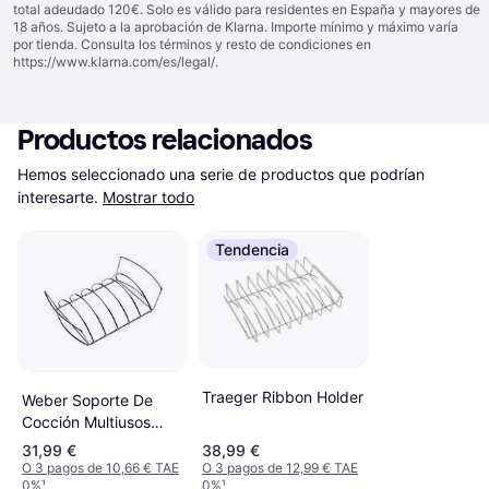
total adeudado 120€. Solo es válido para residentes en España y mayores de
18 años. Sujeto a la aprobación de Klarna. Importe mínimo y máximo varía
por tienda. Consulta los términos y resto de condiciones en
https://www.klarna.com/es/legal/
.
Productos relacionados
Hemos seleccionado una serie de productos que podrían 
interesarte.
Mostrar todo
Tendencia
Traeger Ribbon Holder
Weber Soporte De
Cocción Multiusos
Asados Y Muslos De
31,99 €
38,99 €
Pollo 39 x 27 x 8 cm
O 3 pagos de 10,66 € TAE
O 3 pagos de 12,99 € TAE
0%
¹
0%
¹
6469