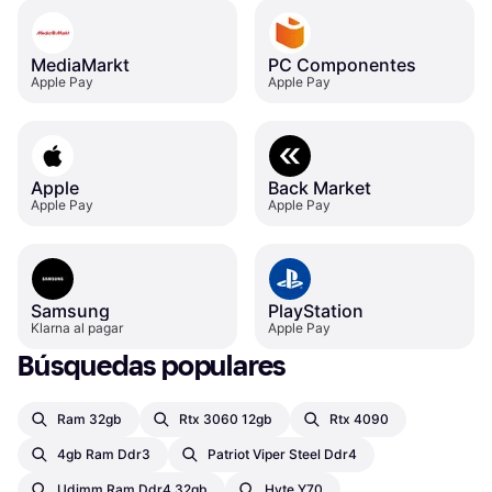
MediaMarkt
PC Componentes
Apple Pay
Apple Pay
Apple
Back Market
Apple Pay
Apple Pay
Samsung
PlayStation
Klarna al pagar
Apple Pay
Búsquedas populares
Ram 32gb
Rtx 3060 12gb
Rtx 4090
4gb Ram Ddr3
Patriot Viper Steel Ddr4
Udimm Ram Ddr4 32gb
Hyte Y70