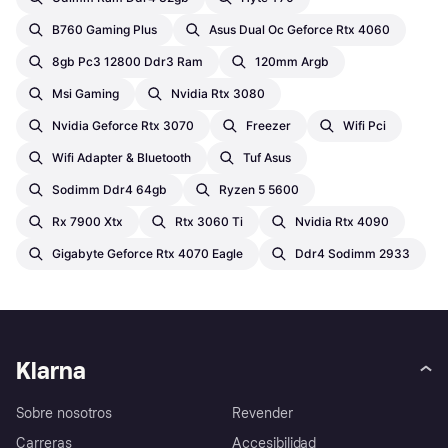
B760 Gaming Plus
Asus Dual Oc Geforce Rtx 4060
8gb Pc3 12800 Ddr3 Ram
120mm Argb
Msi Gaming
Nvidia Rtx 3080
Nvidia Geforce Rtx 3070
Freezer
Wifi Pci
Wifi Adapter & Bluetooth
Tuf Asus
Sodimm Ddr4 64gb
Ryzen 5 5600
Rx 7900 Xtx
Rtx 3060 Ti
Nvidia Rtx 4090
Gigabyte Geforce Rtx 4070 Eagle
Ddr4 Sodimm 2933
Klarna
Sobre nosotros
Revender
Carreras
Accesibilidad