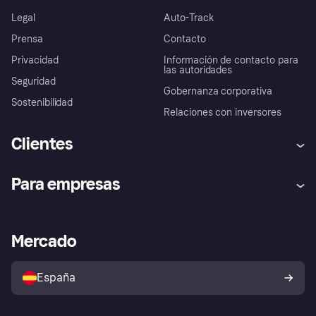
Legal
Auto-Track
Prensa
Contacto
Privacidad
Información de contacto para
las autoridades
Seguridad
Gobernanza corporativa
Sostenibilidad
Relaciones con inversores
Clientes
Ayuda
Promesa de protección contra
Para empresas
el fraude
Inicio de sesión
Nuestra promesa
Asistencia al comerciante
Portal de desarrolladores
Klarna app
Bienestar financiero
Acceso empresas
Estado operativo
Mercado
Directorio de tiendas
Configuración de privacidad
Vende con Klarna
Plataformas y socios
Política de protección al
comprador de Klarna
Tu derecho de desistimiento
España
Reclamaciones