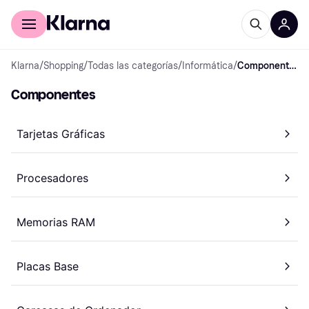
Comprar con Klarna
Para empresas
Klarna
/
Shopping
/
Todas las categorías
/
Informática
/
Componentes
Componentes
Tarjetas Gráficas
Procesadores
Memorias RAM
Placas Base