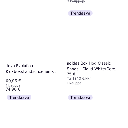
3 kauppoja
Trendaava
adidas Box Hog Classic
Joya Evolution
Shoes - Cloud White/Core
Kickbokshandschoenen -
75 €
Black
Groen
Tai 13,10 €/kk.
¹
Gymstick Heavy Bag 20kg
69,95 €
1 kauppa
Nyrkkeilysäkki 90cm
1 kauppa
74,90 €
4 kauppoja
Trendaava
Trendaava