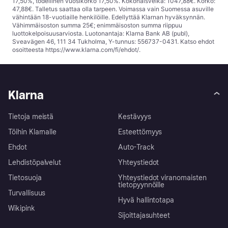
17,50%, todellinen vuosikorko 17,50%. Kokonaisvelka: 1047,88€. Korko:
47,88€. Talletus saattaa olla tarpeen. Voimassa vain Suomessa asuville
vähintään 18-vuotiaille henkilöille. Edellyttää Klarnan hyväksynnän.
Vähimmäisoston summa 25€; enimmäisoston summa riippuu
luottokelpoisuusarviosta. Luotonantaja: Klarna Bank AB (publ),
Sveavägen 46, 111 34 Tukholma, Y-tunnus: 556737-0431. Katso ehdot
osoitteesta
https://www.klarna.com/fi/ehdot/
.
Klarna
Tietoja meistä
Kestävyys
Töihin Klarnalle
Esteettömyys
Ehdot
Auto-Track
Lehdistöpalvelut
Yhteystiedot
Tietosuoja
Yhteystiedot viranomaisten
tietopyynnöille
Turvallisuus
Hyvä hallintotapa
Wikipink
Sijoittajasuhteet