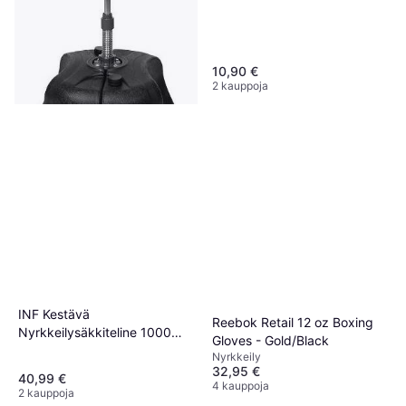
10,90 €
2 kauppoja
Tunturi Harjoituslaite Fitness
Speedball On Stand
96,90 €
Tai 3 maksua 33,18 €
3 kauppoja
INF Kestävä
Reebok Retail 12 oz Boxing
Nyrkkeilysäkkiteline 1000
Gloves - Gold/Black
Paunan Kapasiteetti
Nyrkkeily
32,95 €
40,99 €
4 kauppoja
2 kauppoja