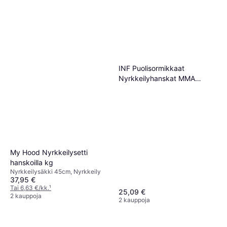
INF Puolisormikkaat
Nyrkkeilyhanskat MMA
Harjoitteluun Nyrkkeilysäkin -
Black
My Hood Nyrkkeilysetti
hanskoilla kg
Nyrkkeilysäkki 45cm, Nyrkkeily
37,95 €
Tai 6,63 €/kk.
¹
25,09 €
2 kauppoja
2 kauppoja