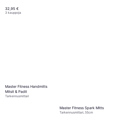
32,95 €
3 kauppoja
Master Stående boxsäck
Nyrkkeilysäkki 175cm
274,90 €
3 kauppoja
Master Fitness Handmitts
Mitsit & Padit
Tarkennusmittari
Master Fitness Spark Mitts
Tarkennusmittari, 55cm