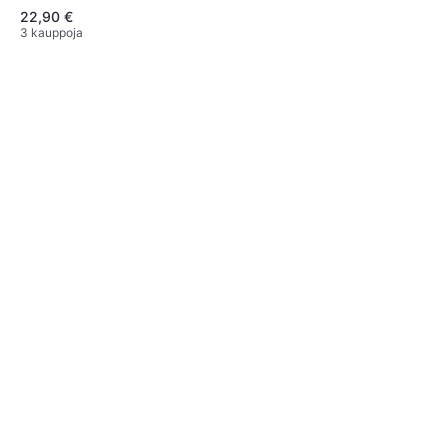
22,90 €
3 kauppoja
Master Fitness
Nyrkkeilysäkki Premium,