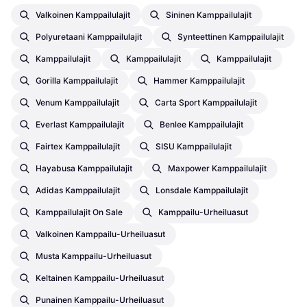
Valkoinen Kamppailulajit
Sininen Kamppailulajit
Polyuretaani Kamppailulajit
Synteettinen Kamppailulajit
Kamppailulajit
Kamppailulajit
Kamppailulajit
Gorilla Kamppailulajit
Hammer Kamppailulajit
Venum Kamppailulajit
Carta Sport Kamppailulajit
Everlast Kamppailulajit
Benlee Kamppailulajit
Fairtex Kamppailulajit
SISU Kamppailulajit
Hayabusa Kamppailulajit
Maxpower Kamppailulajit
Adidas Kamppailulajit
Lonsdale Kamppailulajit
Kamppailulajit On Sale
Kamppailu-Urheiluasut
Valkoinen Kamppailu-Urheiluasut
Musta Kamppailu-Urheiluasut
Keltainen Kamppailu-Urheiluasut
Punainen Kamppailu-Urheiluasut