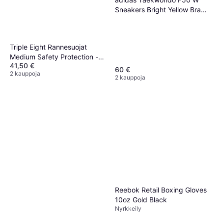
Loppu varastosta
Sneakers Bright Yellow Brave
Blue Royal Blue
Triple Eight Rannesuojat
Medium Safety Protection -
41,50 €
Musta
60 €
2 kauppoja
2 kauppoja
Reebok Retail Boxing Gloves
10oz Gold Black
Nyrkkeily