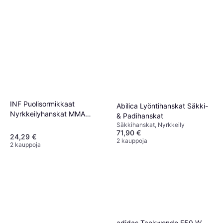
INF Puolisormikkaat
Abilica Lyöntihanskat Säkki-
Excalibur Nyrkkeilysäkin
Nyrkkeilyhanskat MMA
& Padihanskat
Jousi 4"
Harjoitteluun Nyrkkeilysäkin -
Säkkihanskat, Nyrkkeily
12,90 €
71,90 €
Red
1 kauppa
24,29 €
2 kauppoja
2 kauppoja
Excalibur Pro PU
Nyrkkeilysäkki 150cm
129 €
adidas Taekwondo F50 W