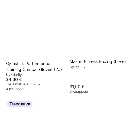
Master Fitness
Nyrkkeilysäkki Premium,
Nyrkkeilysäkki Premium,
Nyrkkeilysäkki 140cm
Nyrkkeilysäkit
Nyrkkeilysäkki 120cm
210,90 €
Nyrkkeilysäkit
164,89 €
3 kauppoja
4 kauppoja
Master Fitness Boxing Gloves
Gymstick Performance
Nyrkkeily
Training Combat Gloves 12oz
Nyrkkeily
34,90 €
Tai 3 maksua 11,95 €
31,90 €
4 kauppoja
3 kauppoja
Trendaava