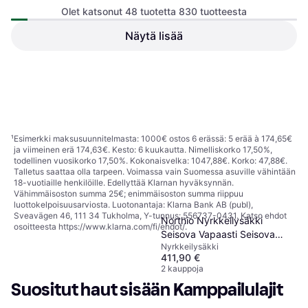
Olet katsonut 48 tuotetta 830 tuotteesta
Näytä lisää
34,95 €
2 kauppoja
1
2
3
...
11
...
18
¹
Esimerkki maksusuunnitelmasta: 1000€ ostos 6 erässä: 5 erää à 174,65€
ja viimeinen erä 174,63€. Kesto: 6 kuukautta. Nimelliskorko 17,50%,
todellinen vuosikorko 17,50%. Kokonaisvelka: 1047,88€. Korko: 47,88€.
Talletus saattaa olla tarpeen. Voimassa vain Suomessa asuville vähintään
18-vuotiaille henkilöille. Edellyttää Klarnan hyväksynnän.
Vähimmäisoston summa 25€; enimmäisoston summa riippuu
luottokelpoisuusarviosta. Luotonantaja: Klarna Bank AB (publ),
Sveavägen 46, 111 34 Tukholma, Y-tunnus: 556737-0431. Katso ehdot
Northio Nyrkkeilysäkki
osoitteesta
https://www.klarna.com/fi/ehdot/
.
Seisova Vapaasti Seisova
Nyrkkeilysäkki
Nyrkkeilysäkki Aikuisille 170
411,90 €
Imukuppipohjalla Raskas
2 kauppoja
Nyrkkeilysäkki Ammattilaisille
Suositut haut sisään Kamppailulajit