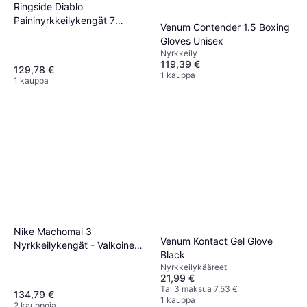
Ringside Diablo
Paininyrkkeilykengät 7
Venum Contender 1.5 Boxing
Mustat
Gloves Unisex
Nyrkkeily
119,39 €
129,78 €
1 kauppa
1 kauppa
Nike Machomai 3
Venum Kontact Gel Glove
Nyrkkeilykengät - Valkoinen
Black
Kulta
Nyrkkeilykääreet
21,99 €
Tai 3 maksua 7,53 €
134,79 €
1 kauppa
2 kauppoja