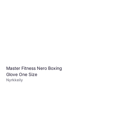
Master Fitness Nero
Punching Bag
99,90 €
3 kauppoja
Master Fitness Nero Boxing
Glove One Size
Nyrkkeily