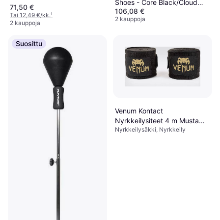
Shoes - Core Black/Cloud
71,50 €
106,08 €
White
Tai 12,49 €/kk.
¹
2 kauppoja
2 kauppoja
Suosittu
Venum Kontact
Nyrkkeilysiteet 4 m Musta
Nyrkkeilysäkki, Nyrkkeily
Kulta