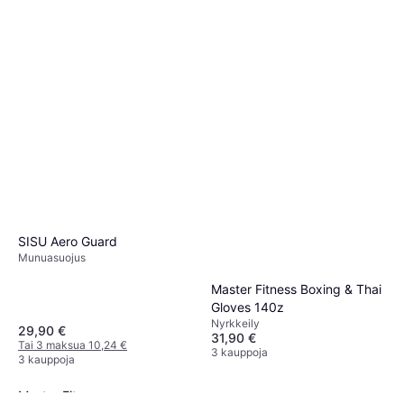
Nyrkkeilysäkki 160cm
Nyrkkeilysäkit
238,90 €
4 kauppoja
SISU Aero Guard
Munuasuojus
Master Fitness Boxing & Thai
Gloves 140z
Nyrkkeily
29,90 €
31,90 €
Tai 3 maksua 10,24 €
3 kauppoja
3 kauppoja
Master Fitness