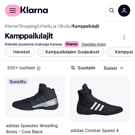
Kuluttajille
Yrityksille
Klarna
/
Shopping
/
Urheilu ja Ulkoilu
/
Kamppailulajit
Kamppailulajit
Kokeile joustavia maksuja kanssa
Opettele miten
Hanskat
Kamppailulajien Suojaukset
Kamppailu
500+ tuotteet
Suodatin
Suosio
Suosittu
adidas Speedex Wrestling
adidas Combat Speed 4
Boots - Core Black