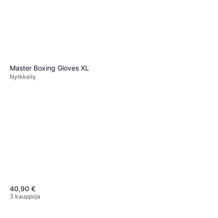
Master Boxing Gloves XL
Nyrkkeily
Gymstick Heavy Bag,
Nyrkkeilysäkit
Nyrkkeilysäkki 150cm
199 €
Tai 3 maksua 68,14 €
3 kauppoja
40,90 €
3 kauppoja