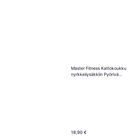
Master Fitness Kattokoukku
nyrkkeilysäkkiin Pyörivä
Säkkien kiinnikkeet
Gymstick Heavy Bag,
Nyrkkeilysäkit
Nyrkkeilysäkki 110cm
129 €
Tai 3 maksua 44,17 €
3 kauppoja
18,90 €