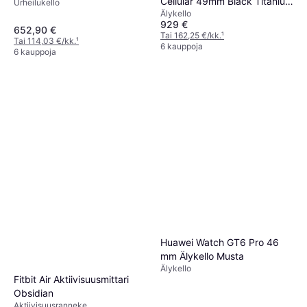
Cellular 49mm Black Titanium
Urheilukello
Älykello
Case
929 €
652,90 €
Tai 162,25 €/kk.
¹
Tai 114,03 €/kk.
¹
6 kauppoja
6 kauppoja
Huawei Watch GT6 Pro 46
mm Älykello Musta
Älykello
Fitbit Air Aktiivisuusmittari
Obsidian
Aktiivisuusranneke