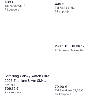
439 €
449 €
Tai 76,68 €/kk.
¹
Tai 78,42 €/kk.
¹
7 kauppoja
5 kauppoja
Polar H10 HR Black
Rintaremmi Sykemittari
Samsung Galaxy Watch Ultra
2025 Titanium Silver SM-
Älykello
L705FZS2EUB
79,90 €
509,19 €
Tai 3 maksua 27,36 €
9+ kauppoja
9+ kauppoja