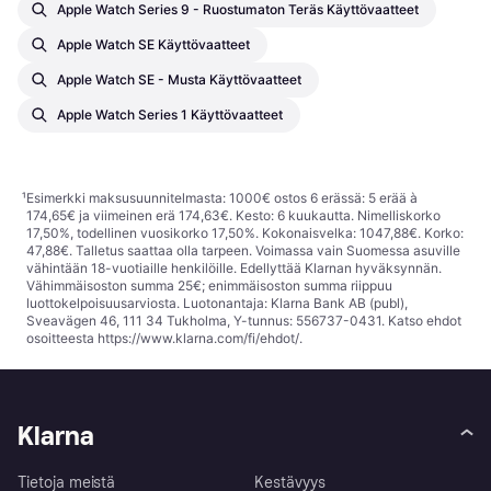
Apple Watch Series 9 - Ruostumaton Teräs Käyttövaatteet
Apple Watch SE Käyttövaatteet
Apple Watch SE - Musta Käyttövaatteet
Apple Watch Series 1 Käyttövaatteet
¹
Esimerkki maksusuunnitelmasta: 1000€ ostos 6 erässä: 5 erää à
174,65€ ja viimeinen erä 174,63€. Kesto: 6 kuukautta. Nimelliskorko
17,50%, todellinen vuosikorko 17,50%. Kokonaisvelka: 1047,88€. Korko:
47,88€. Talletus saattaa olla tarpeen. Voimassa vain Suomessa asuville
vähintään 18-vuotiaille henkilöille. Edellyttää Klarnan hyväksynnän.
Vähimmäisoston summa 25€; enimmäisoston summa riippuu
luottokelpoisuusarviosta. Luotonantaja: Klarna Bank AB (publ),
Sveavägen 46, 111 34 Tukholma, Y-tunnus: 556737-0431. Katso ehdot
osoitteesta
https://www.klarna.com/fi/ehdot/
.
Klarna
Tietoja meistä
Kestävyys