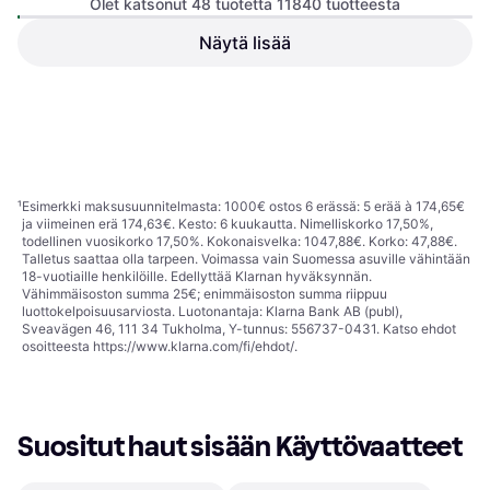
Olet katsonut 48 tuotetta 11840 tuotteesta
Älykello
Näytä lisää
Withings ScanWatch 2
Hybridiälykello 38 mm
Älykello
163,51 €
288,90 €
Tai 28,56 €/kk.
¹
8 kauppoja
6 kauppoja
1
2
3
...
125
...
247
¹
Esimerkki maksusuunnitelmasta: 1000€ ostos 6 erässä: 5 erää à 174,65€
ja viimeinen erä 174,63€. Kesto: 6 kuukautta. Nimelliskorko 17,50%,
todellinen vuosikorko 17,50%. Kokonaisvelka: 1047,88€. Korko: 47,88€.
Talletus saattaa olla tarpeen. Voimassa vain Suomessa asuville vähintään
18-vuotiaille henkilöille. Edellyttää Klarnan hyväksynnän.
Vähimmäisoston summa 25€; enimmäisoston summa riippuu
luottokelpoisuusarviosta. Luotonantaja: Klarna Bank AB (publ),
Sveavägen 46, 111 34 Tukholma, Y-tunnus: 556737-0431. Katso ehdot
osoitteesta
https://www.klarna.com/fi/ehdot/
.
Suositut haut sisään Käyttövaatteet