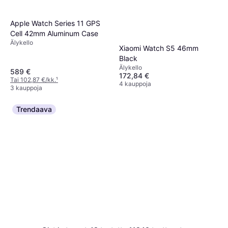
Apple Watch Series 11 GPS
Cell 42mm Aluminum Case
Älykello
Xiaomi Watch S5 46mm
Black
Älykello
589 €
172,84 €
Tai 102,87 €/kk.
¹
4 kauppoja
3 kauppoja
Trendaava
Amazfit Active Max - Black