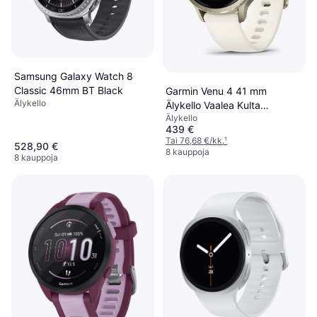
Samsung Galaxy Watch 8
Classic 46mm BT Black
Garmin Venu 4 41 mm
Älykello
Älykello Vaalea Kulta
Älykello
Luunvärinen
439 €
Tai 76,68 €/kk.
¹
528,90 €
8 kauppoja
8 kauppoja