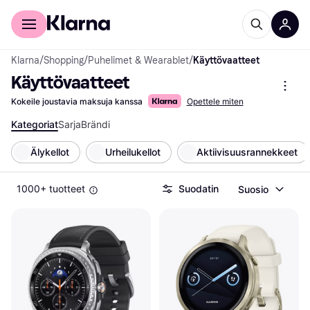
Kuluttajille
Yrityksille
Klarna
/
Shopping
/
Puhelimet & Wearablet
/
Käyttövaatteet
Käyttövaatteet
Kokeile joustavia maksuja kanssa
Opettele miten
Kategoriat
Sarja
Brändi
Älykellot
Urheilukellot
Aktiivisuusrannekkeet
1000+ tuotteet
Suodatin
Suosio