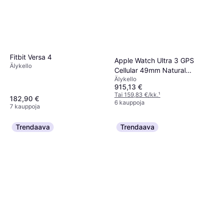
Fitbit Versa 4
Apple Watch Ultra 3 GPS
Älykello
Cellular 49mm Natural
Älykello
Titanium Case
915,13 €
Tai 159,83 €/kk.
¹
182,90 €
6 kauppoja
7 kauppoja
Trendaava
Trendaava