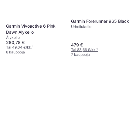
Garmin Forerunner 965 Black
Garmin Vivoactive 6 Pink
Urheilukello
Dawn Älykello
Älykello
280,78 €
479 €
Tai 49,04 €/kk.
¹
Tai 83,66 €/kk.
¹
8 kauppoja
7 kauppoja