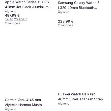
Apple Watch Series 11 GPS
Samsung Galaxy Watch 8
42mm Jet Black Aluminium
L320 40mm Bluetooth
Älykello
Case
Älykello
Grafiitti
487,99 €
Tai 85,23 €/kk.
¹
228,99 €
2 kauppoja
2 kauppoja
Huawei Watch GT6 Pro
46mm Silver Titanium Strap
Garmin Venu 4 45 mm
Älykello
Älykello Harmaa Musta
Älykello