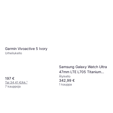
Garmin Vivoactive 5 Ivory
Urheilukello
Samsung Galaxy Watch Ultra
47mm LTE L705 Titanium
Älykello
Gray
197 €
342,99 €
Tai 34,41 €/kk.
¹
1 kauppa
7 kauppoja