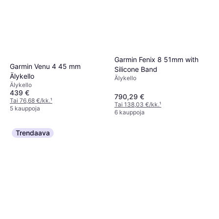
Garmin Fenix 8 51mm with
Garmin Venu 4 45 mm
Silicone Band
Älykello
Älykello
Älykello
439 €
790,29 €
Tai 76,68 €/kk.
¹
Tai 138,03 €/kk.
¹
5 kauppoja
6 kauppoja
Trendaava