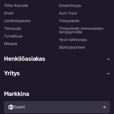
Töihin Klarnalle
Esteettömyys
Ehdot
Auto-Track
Lehdistöpalvelut
Yhteystiedot
Tietosuoja
Yhteystiedot viranomaisten
tietopyynnöille
Turvallisuus
Hyvä hallintotapa
Wikipink
Sijoittajasuhteet
Henkilöasiakas
Ohje
Reklamaatiot
Yritys
Kirjaudu sisään
Shoppaile turvallisesti Klarnalla
Kauppiastuki
Kehittäjät
Klarna app
Yksityisyysasetukset
Kirjaudu sisään yrityksenä
Operatiivinen tila
Markkina
Tutustu kauppoihin
Peruutusoikeutesi
Myy Klarnalla
Kumppanit ja integraatiot
Ostajan turva
Suomi