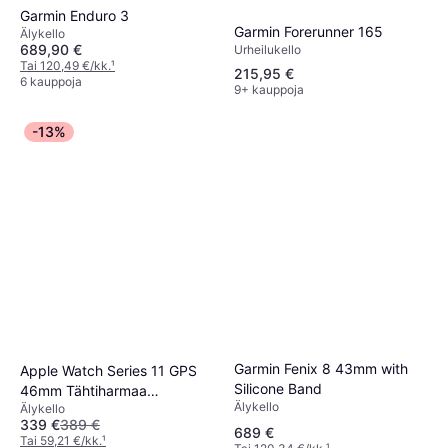
Garmin Enduro 3
Garmin Forerunner 165
Älykello
689,90 €
Urheilukello
Tai 120,49 €/kk.
¹
215,95 €
6 kauppoja
9+ kauppoja
-13%
Garmin Fenix 8 43mm with
Apple Watch Series 11 GPS
Silicone Band
46mm Tähtiharmaa
Älykello
Älykello
Alumiinikuori Musta
339 €
389 €
Urheiluranneke
689 €
Tai 59,21 €/kk.
¹