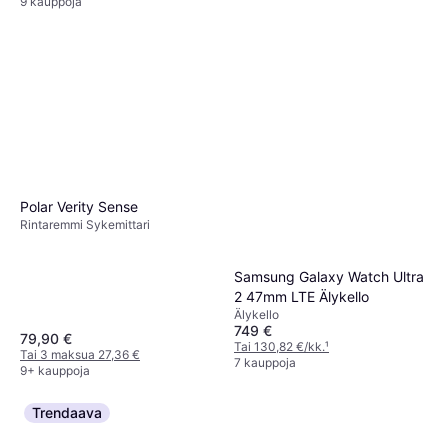
9 kauppoja
Fitbit Inspire 3
Aktiivisuusranneke
79 €
Tai 13,80 €/kk.
¹
Polar Verity Sense
7 kauppoja
Rintaremmi Sykemittari
Samsung Galaxy Watch Ultra
2 47mm LTE Älykello
Älykello
749 €
79,90 €
Tai 130,82 €/kk.
¹
Tai 3 maksua 27,36 €
7 kauppoja
9+ kauppoja
Trendaava