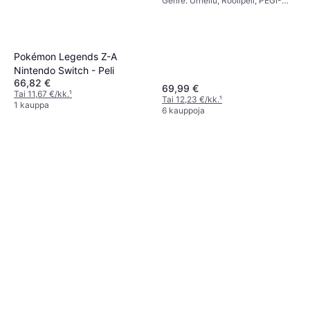
Genre: Urheilu, Roolipeli, PEGI-
ikärajaus: 7
Pokémon Legends Z-A
Nintendo Switch - Peli
66,82 €
69,99 €
Tai 11,67 €/kk.
¹
Tai 12,23 €/kk.
¹
1 kauppa
6 kauppoja