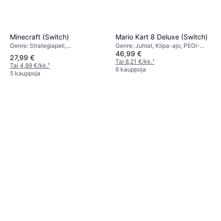
Minecraft (Switch)
Mario Kart 8 Deluxe (Switch)
Genre: Strategiapeli,
Genre: Juhlat, Kilpa-ajo, PEGI-
46,99 €
Simulaatiopeli, Toiminta, Seikkailu,
ikärajaus: 3
27,99 €
PEGI-ikärajaus: 7
Tai 8,21 €/kk.
¹
Tai 4,89 €/kk.
¹
6 kauppoja
5 kauppoja