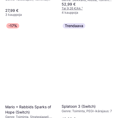
Seikkailu, PEGI-ikärajaus: 12
52,99 €
PEGI-ikärajaus: 7
Tai 9,26 €/kk.
¹
27,99 €
4 kauppoja
3 kauppoja
-17%
Trendaava
Splatoon 3 (Switch)
Mario + Rabbids Sparks of
Genre: Toiminta, PEGI-ikärajaus: 7
Hope (Switch)
Genre: Toiminta, Strategiapeli,