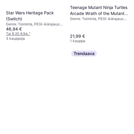
Teenage Mutant Ninja Turtles
Star Wars Heritage Pack
Arcade Wrath of the Mutants
(Switch)
Genre: Toiminta, PEGI-ikärajaus:
Nintendo Switch
12
Genre: Toiminta, PEGI-ikärajaus:
46,94 €
16
Tai 8,20 €/kk.
¹
21,99 €
3 kauppoja
1 kauppa
Trendaava