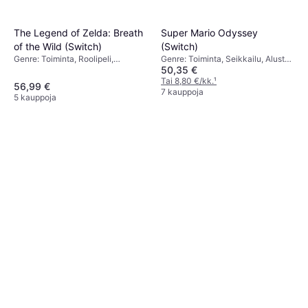
Super Mario Odyssey
The Legend of Zelda: Breath
(Switch)
of the Wild (Switch)
Genre: Toiminta, Seikkailu, Alusta,
Genre: Toiminta, Roolipeli,
50,35 €
PEGI-ikärajaus: 7
Seikkailu, PEGI-ikärajaus: 12
Tai 8,80 €/kk.
¹
56,99 €
7 kauppoja
5 kauppoja