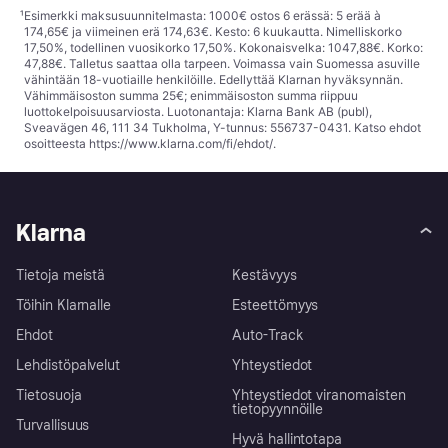
¹
Esimerkki maksusuunnitelmasta: 1000€ ostos 6 erässä: 5 erää à
174,65€ ja viimeinen erä 174,63€. Kesto: 6 kuukautta. Nimelliskorko
17,50%, todellinen vuosikorko 17,50%. Kokonaisvelka: 1047,88€. Korko:
47,88€. Talletus saattaa olla tarpeen. Voimassa vain Suomessa asuville
vähintään 18-vuotiaille henkilöille. Edellyttää Klarnan hyväksynnän.
Vähimmäisoston summa 25€; enimmäisoston summa riippuu
luottokelpoisuusarviosta. Luotonantaja: Klarna Bank AB (publ),
Sveavägen 46, 111 34 Tukholma, Y-tunnus: 556737-0431. Katso ehdot
osoitteesta
https://www.klarna.com/fi/ehdot/
.
Klarna
Tietoja meistä
Kestävyys
Töihin Klarnalle
Esteettömyys
Ehdot
Auto-Track
Lehdistöpalvelut
Yhteystiedot
Tietosuoja
Yhteystiedot viranomaisten
tietopyynnöille
Turvallisuus
Hyvä hallintotapa