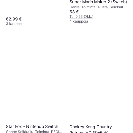
Super Mario Maker 2 (Switch)
Genre: Toiminta, Alusta, Seikkailu,
53 €
PEGI-ikärajaus: 3
Tai 9,26 €/kk.
¹
62,99 €
4 kauppoja
3 kauppoja
Star Fox - Nintendo Switch
Donkey Kong Country
Genre: Seikkailu, Toiminta, PEGI-
Returns HD (Switch)