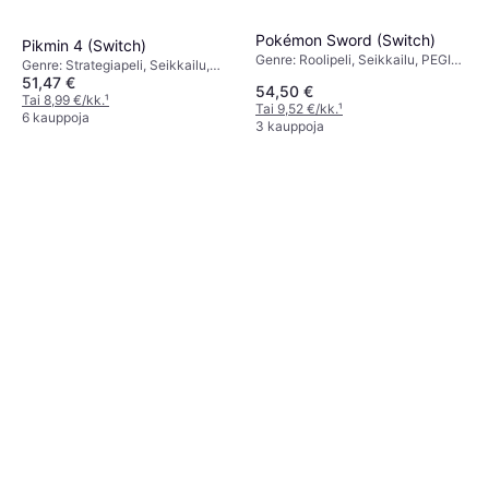
Pokémon Sword (Switch)
Pikmin 4 (Switch)
Genre: Roolipeli, Seikkailu, PEGI-
Genre: Strategiapeli, Seikkailu,
ikärajaus: 7
51,47 €
PEGI-ikärajaus: 3
54,50 €
Tai 8,99 €/kk.
¹
Tai 9,52 €/kk.
¹
6 kauppoja
3 kauppoja