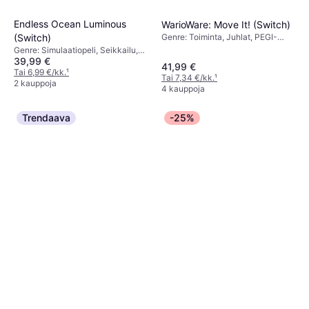
Endless Ocean Luminous
WarioWare: Move It! (Switch)
Genre: Toiminta, Juhlat, PEGI-
(Switch)
ikärajaus: 7
Genre: Simulaatiopeli, Seikkailu,
39,99 €
PEGI-ikärajaus: 3
41,99 €
Tai 6,99 €/kk.
¹
Tai 7,34 €/kk.
¹
2 kauppoja
4 kauppoja
Trendaava
-25%