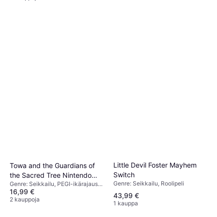
Little Devil Foster Mayhem
Towa and the Guardians of
Switch
the Sacred Tree Nintendo
Genre: Seikkailu, Roolipeli
Genre: Seikkailu, PEGI-ikärajaus:
Switch RPG
16,99 €
12
43,99 €
2 kauppoja
1 kauppa