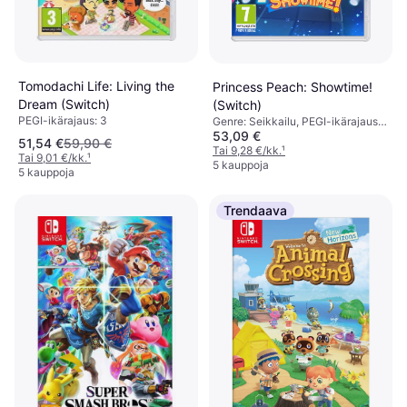
Tomodachi Life: Living the
Princess Peach: Showtime!
Dream (Switch)
(Switch)
PEGI-ikärajaus: 3
Genre: Seikkailu, PEGI-ikärajaus:
53,09 €
7
51,54 €
59,90 €
Tai 9,28 €/kk.
¹
Tai 9,01 €/kk.
¹
5 kauppoja
5 kauppoja
Trendaava