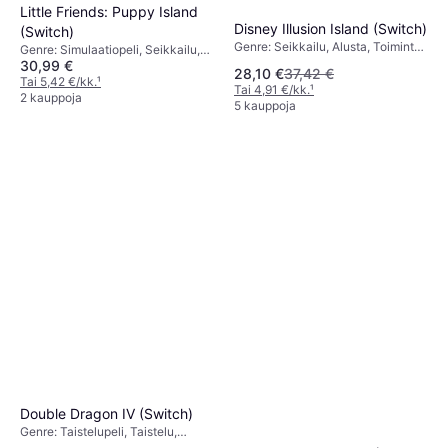
Little Friends: Puppy Island
Disney Illusion Island (Switch)
(Switch)
Genre: Seikkailu, Alusta, Toiminta,
Genre: Simulaatiopeli, Seikkailu,
PEGI-ikärajaus: 12
30,99 €
PEGI-ikärajaus: 3
28,10 €
37,42 €
Tai 5,42 €/kk.
¹
Tai 4,91 €/kk.
¹
2 kauppoja
5 kauppoja
Double Dragon IV (Switch)
Genre: Taistelupeli, Taistelu,
Toiminta, PEGI-ikärajaus: 12