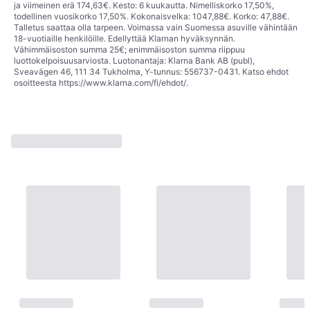
ja viimeinen erä 174,63€. Kesto: 6 kuukautta. Nimelliskorko 17,50%,
todellinen vuosikorko 17,50%. Kokonaisvelka: 1047,88€. Korko: 47,88€.
Talletus saattaa olla tarpeen. Voimassa vain Suomessa asuville vähintään
18-vuotiaille henkilöille. Edellyttää Klarnan hyväksynnän.
Vähimmäisoston summa 25€; enimmäisoston summa riippuu
luottokelpoisuusarviosta. Luotonantaja: Klarna Bank AB (publ),
Sveavägen 46, 111 34 Tukholma, Y-tunnus: 556737-0431. Katso ehdot
osoitteesta
https://www.klarna.com/fi/ehdot/
.