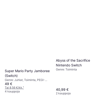
Abyss of the Sacrifice
Nintendo Switch
Genre: Toiminta
Super Mario Party Jamboree
(Switch)
Genre: Juhlat, Toiminta, PEGI-
49 €
ikärajaus: 3
Tai 8,56 €/kk.
¹
40,99 €
4 kauppoja
2 kauppoja