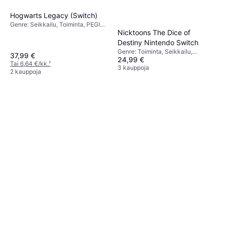
Hogwarts Legacy (Switch)
Genre: Seikkailu, Toiminta, PEGI-
Nicktoons The Dice of
ikärajaus: 12
Destiny Nintendo Switch
Genre: Toiminta, Seikkailu,
37,99 €
24,99 €
Roolipeli
Tai 6,64 €/kk.
¹
3 kauppoja
2 kauppoja