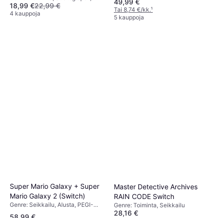
49,99 €
18,99 €
22,99 €
PEGI-ikärajaus: 7
Tai 8,74 €/kk.
¹
4 kauppoja
5 kauppoja
Super Mario Galaxy + Super
Master Detective Archives
Mario Galaxy 2 (Switch)
RAIN CODE Switch
Genre: Seikkailu, Alusta, PEGI-
Genre: Toiminta, Seikkailu
ikärajaus: 7
28,16 €
58,99 €