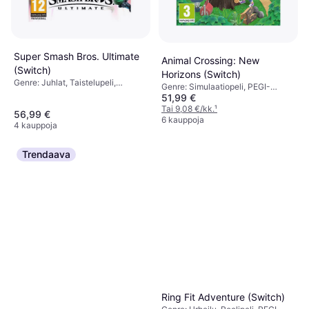
Super Smash Bros. Ultimate
Animal Crossing: New
(Switch)
Horizons (Switch)
Genre: Juhlat, Taistelupeli,
Genre: Simulaatiopeli, PEGI-
Toiminta, PEGI-ikärajaus: 12
51,99 €
ikärajaus: 3
Tai 9,08 €/kk.
¹
56,99 €
6 kauppoja
4 kauppoja
Trendaava
Ring Fit Adventure (Switch)