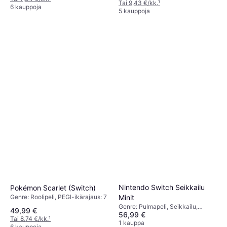
Tai 9,43 €/kk.
¹
6 kauppoja
5 kauppoja
Nintendo Switch Seikkailu
Pokémon Scarlet (Switch)
Genre: Roolipeli, PEGI-ikärajaus: 7
Minit
Genre: Pulmapeli, Seikkailu,
49,99 €
56,99 €
Toiminta, PEGI-ikärajaus: 3
Tai 8,74 €/kk.
¹
1 kauppa
6 kauppoja