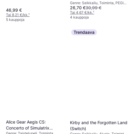
ikärajaus: 7
Genre: Seikkailu, Toiminta, PEGI-
26,70 €
30,99 €
ikärajaus: 12
46,99 €
Tai 4,67 €/kk.
¹
Tai 8,21 €/kk.
¹
4 kauppoja
5 kauppoja
Trendaava
Alice Gear Aegis CS:
Kirby and the Forgotten Land
Concerto of Simulatrix
(Switch)
Genre: Taistelupeli, Toiminta,
(Switch)
Genre: Seikkailu, Alusta, Toiminta,