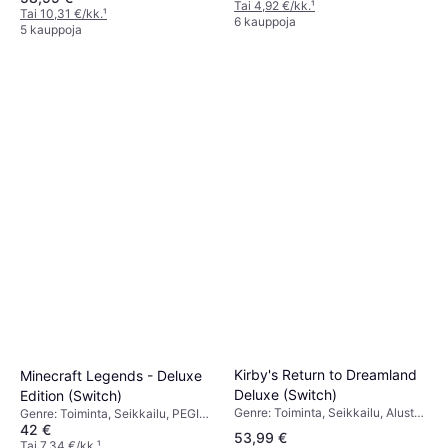
Tai 4,92 €/kk.
¹
Tai 10,31 €/kk.
¹
6 kauppoja
5 kauppoja
Kirby's Return to Dreamland
Minecraft Legends - Deluxe
Deluxe (Switch)
Edition (Switch)
Genre: Toiminta, Seikkailu, Alusta,
Genre: Toiminta, Seikkailu, PEGI-
PEGI-ikärajaus: 7
42 €
ikärajaus: 7
53,99 €
Tai 7,34 €/kk.
¹