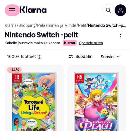
Kuluttajille
Yrityksille
Klarna
/
Shopping
/
Pelaaminen ja Viihde
/
Pelit
/
Nintendo Switch -pelit
Nintendo Switch -pelit
Kokeile joustavia maksuja kanssa
Opettele miten
1000+ tuotteet
Suodatin
Suosio
-14%