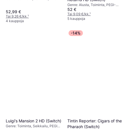
ikärajaus: 7
Genre: Alusta, Toiminta, PEGI-
52 €
ikärajaus: 3
52,99 €
Tai 9,09 €/kk.
¹
Tai 9,26 €/kk.
¹
5 kauppoja
4 kauppoja
-14%
Tintin Reporter: Cigars of the
Luigi's Mansion 2 HD (Switch)
Genre: Toiminta, Seikkailu, PEGI-
Pharaoh (Switch)