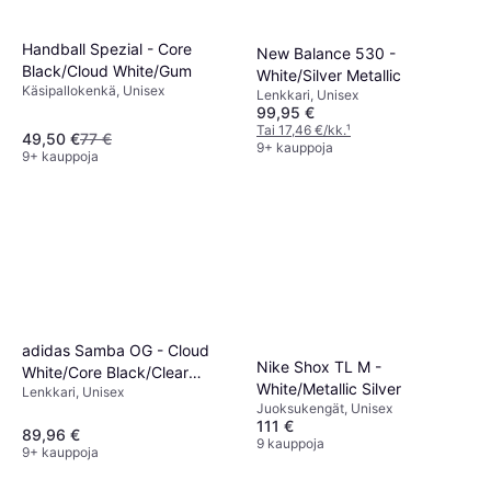
Handball Spezial - Core
New Balance 530 -
Black/Cloud White/Gum
White/Silver Metallic
Käsipallokenkä, Unisex
Lenkkari, Unisex
99,95 €
Tai 17,46 €/kk.
¹
49,50 €
77 €
9+ kauppoja
9+ kauppoja
adidas Samba OG - Cloud
Nike Shox TL M -
White/Core Black/Clear
White/Metallic Silver
Lenkkari, Unisex
Granite
Juoksukengät, Unisex
111 €
89,96 €
9 kauppoja
9+ kauppoja