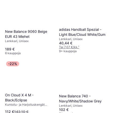
adidas Handball Spezial -
New Balance 9060 Beige
Light Blue/Cloud White/Gum
EUR 43 Miehet
Lenkkari, Unisex
Lenkkari, Unisex
40,44 €
Tai 7,07 €/kk.
¹
189 €
9+ kauppoja
6 kauppoja
-22%
On Cloud X 4 M -
New Balance 740 -
Black/Eclipse
Navy/White/Shadow Grey
Kuntoilu- ja Harjoituskengät
Lenkkari, Unisex
Polku, Monipuolinen, Unisex
102 €
112 €
143,10 €