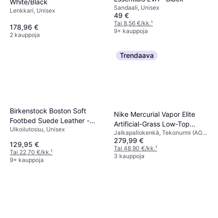
White/Black
Sandaali, Unisex
Lenkkari, Unisex
49 €
Tai 8,56 €/kk.
¹
178,96 €
9+ kauppoja
2 kauppoja
Trendaava
Birkenstock Boston Soft
Nike Mercurial Vapor Elite
Footbed Suede Leather -
Artificial-Grass Low-Top
Ulkoilutossu, Unisex
Taupe
Jalkapallokenkä, Tekonurmi (AG),
Football Boots - Multi-Colour
279,99 €
Mies
129,95 €
Tai 48,90 €/kk.
¹
Tai 22,70 €/kk.
¹
3 kauppoja
9+ kauppoja