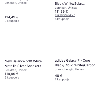
Lenkkari, Unisex
Black/White/Solar
Lenkkari, Unisex
Red/Anthracite
111,99 €
Tai 19,56 €/kk.
¹
114,49 €
5 kauppoja
9 kauppoja
adidas Galaxy 7 - Core
New Balance 530 White
Black/Cloud White/Carbon
Metallic Silver Sneakers
Juoksukengät, Unisex
Lenkkari, Unisex
119,99 €
48 €
6 kauppoja
7 kauppoja