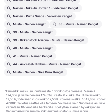
Nainen - Nike Air Force 1 - Valkoinen Kengät
Nainen - Nike Air Jordan 1 - Valkoinen Kengät
Nainen - Puma Suede - Valkoinen Kengät
Musta - Nainen Kengät
38 - Musta - Nainen Kengät
39 - Musta - Nainen Kengät
39 - Birkenstock Arizona - Musta - Nainen Kengät
40 - Musta - Nainen Kengät
41 - Musta - Nainen Kengät
44 - Asics Gel-Nimbus - Musta - Nainen Kengät
Musta - Nainen - Nike Dunk Kengät
¹
Esimerkki maksusuunnitelmasta: 1000€ ostos 6 erässä: 5 erää à
174,65€ ja viimeinen erä 174,63€. Kesto: 6 kuukautta. Nimelliskorko
17,50%, todellinen vuosikorko 17,50%. Kokonaisvelka: 1047,88€. Korko:
47,88€. Talletus saattaa olla tarpeen. Voimassa vain Suomessa asuville
vähintään 18-vuotiaille henkilöille. Edellyttää Klarnan hyväksynnän.
Vähimmäisoston summa 25€; enimmäisoston summa riippuu