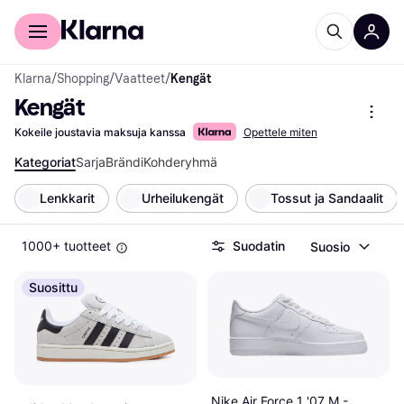
Kuluttajille
Yrityksille
Klarna
/
Shopping
/
Vaatteet
/
Kengät
Kengät
Kokeile joustavia maksuja kanssa
Opettele miten
Kategoriat
Sarja
Brändi
Kohderyhmä
Lenkkarit
Urheilukengät
Tossut ja Sandaalit
1000+ tuotteet
Suodatin
Suosio
Suosittu
Nike Air Force 1 '07 M -