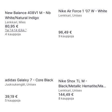
Nike Air Force 1 '07 W - White
New Balance 408V1 M - Nb
Lenkkari, Unisex
White/Natural Indigo
Lenkkari, Mies
80,95 €
Tai 14,14 €/kk.
¹
96,49 €
4 kauppoja
9 kauppoja
adidas Galalxy 7 - Core Black
Nike Shox TL M -
Juoksukengät, Unisex
Black/Metallic Hematite/Max
Lenkkari, Unisex
Orange
144,49 €
39,19 €
8 kauppoja
5 kauppoja