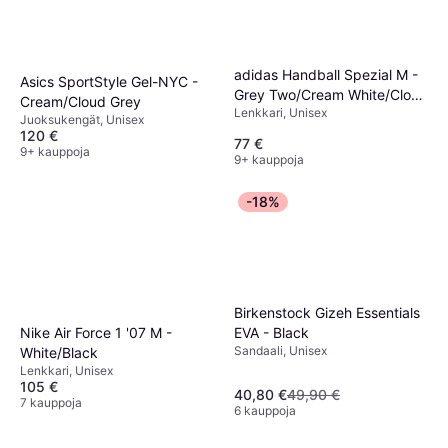
adidas Handball Spezial M -
Asics SportStyle Gel-NYC -
Grey Two/Cream White/Cloud
Cream/Cloud Grey
Lenkkari, Unisex
White
Juoksukengät, Unisex
120 €
77 €
9+ kauppoja
9+ kauppoja
-18%
Birkenstock Gizeh Essentials
EVA - Black
Nike Air Force 1 '07 M -
Sandaali, Unisex
White/Black
Lenkkari, Unisex
105 €
40,80 €
49,90 €
7 kauppoja
6 kauppoja