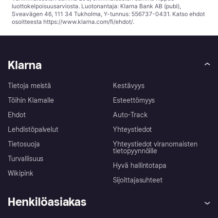
luottokelpoisuusarviosta. Luotonantaja: Klarna Bank AB (publ),
Sveavägen 46, 111 34 Tukholma, Y-tunnus: 556737-0431. Katso ehdot
osoitteesta
https://www.klarna.com/fi/ehdot/
.
Klarna
Tietoja meistä
Kestävyys
Töihin Klarnalle
Esteettömyys
Ehdot
Auto-Track
Lehdistöpalvelut
Yhteystiedot
Tietosuoja
Yhteystiedot viranomaisten
tietopyynnöille
Turvallisuus
Hyvä hallintotapa
Wikipink
Sijoittajasuhteet
Henkilöasiakas