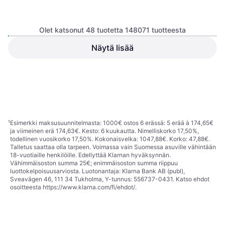
Olet katsonut 48 tuotetta 148071 tuotteesta
Näytä lisää
adidas Handball Spezial W -
On Cloud 6 Waterproof
Alumina/Core Black/Cloud
Sneakers - Black
Käsipallokenkä, Nainen
Juoksukengät Polku, Unisex
White
97,50 €
Tai 17,03 €/kk.
¹
90,52 €
8 kauppoja
9+ kauppoja
1
2
3
...
783
...
1563
¹
Esimerkki maksusuunnitelmasta: 1000€ ostos 6 erässä: 5 erää à 174,65€
ja viimeinen erä 174,63€. Kesto: 6 kuukautta. Nimelliskorko 17,50%,
todellinen vuosikorko 17,50%. Kokonaisvelka: 1047,88€. Korko: 47,88€.
Talletus saattaa olla tarpeen. Voimassa vain Suomessa asuville vähintään
18-vuotiaille henkilöille. Edellyttää Klarnan hyväksynnän.
Vähimmäisoston summa 25€; enimmäisoston summa riippuu
luottokelpoisuusarviosta. Luotonantaja: Klarna Bank AB (publ),
Sveavägen 46, 111 34 Tukholma, Y-tunnus: 556737-0431. Katso ehdot
osoitteesta
https://www.klarna.com/fi/ehdot/
.