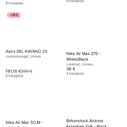
6 kauppoja
8 kauppoja
-19%
Asics GEL-KAYANO 33
Nike Air Max 270 -
Juoksukengät, Unisex
White/Black
Lenkkari, Unisex
36 €
161,10 €
200 €
5 kauppoja
6 kauppoja
Birkenstock Arizona
Nike Air Max SC M -
Essentials EVA - Black