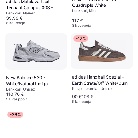
adidas Matalavartiset
Quadruple White
Tennarit Campus 00S -
Lenkkari, Mies
Lenkkari, Nainen
Musta/Luonnonvalkoinen
39,99 €
117 €
8 kauppoja
8 kauppoja
-17%
adidas Handball Spezial -
New Balance 530 -
Earth Strata/Off White/Gum
White/Natural Indigo
Käsipallokenkä, Unisex
Lenkkari, Unisex
110,70 €
90 €
108 €
9+ kauppoja
9 kauppoja
-36%