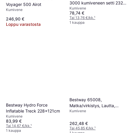
3000 kumiveneen setti 232 x
Voyager 500 Airot
Kumivene
115 cm
Kumivene
78,74 €
Tai 13,76 €/kk.
¹
246,90 €
1 kauppa
Loppu varastosta
Bestway 65008,
Bestway Hydro Force
Matka/virkistys, Lautta,
Inflatable Treck 228x121cm
Kumivene
Vihreä PVC-muovi, 3
Kumivene
henkilö(t) 300 kg
83,99 €
262,48 €
Tai 14,67 €/kk.
¹
Tai 45,85 €/kk.
¹
1 kauppa
1 kauppa