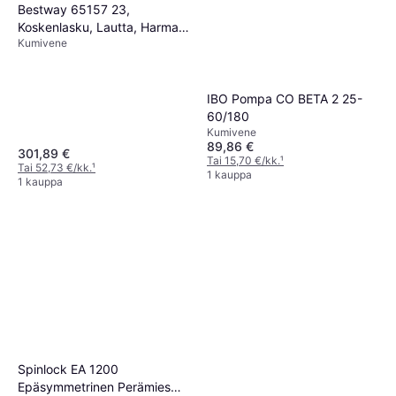
Bestway 65157 23,
Koskenlasku, Lautta, Harmaa,
Kumivene
4 henkilö(t) 500 kg, 2200 W
IBO Pompa CO BETA 2 25-
60/180
Kumivene
89,86 €
301,89 €
Tai 15,70 €/kk.
¹
Tai 52,73 €/kk.
¹
1 kauppa
1 kauppa
Spinlock EA 1200
Epäsymmetrinen Perämies