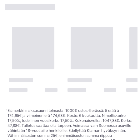
¹
Esimerkki maksusuunnitelmasta: 1000€ ostos 6 erässä: 5 erää à
174,65€ ja viimeinen erä 174,63€. Kesto: 6 kuukautta. Nimelliskorko
17,50%, todellinen vuosikorko 17,50%. Kokonaisvelka: 1047,88€. Korko:
47,88€. Talletus saattaa olla tarpeen. Voimassa vain Suomessa asuville
vähintään 18-vuotiaille henkilöille. Edellyttää Klarnan hyväksynnän.
Vähimmäisoston summa 25€; enimmäisoston summa riippuu