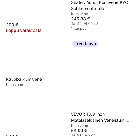
Seatec Airfun Kumivene PVC
Sähkömoottorilla
Kumivene
245,83 €
Tai 42,94 €/kk.
¹
299 €
1 kauppa
Loppu varastosta
Trendaava
Kayoba Kumivene
Kumivene
VEVOR 18.9 Inch
Matalaselkäinen Veneistuin 1-
Kumivene
osainen
54,99 €
Tai 9,61 €/kk.
¹