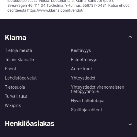
luottokelpoisuusarviosta. Luotonantaja: Klarna Bank AB (publ),
Sveavägen 46, 111 34 Tukholma, Y-tunnus: 556737-0431. Katso ehdot
osoitteesta
https://www.klarna.com/fi/ehdot/
.
Klarna
Tietoja meistä
Kestävyys
Töihin Klarnalle
Esteettömyys
Ehdot
Auto-Track
Lehdistöpalvelut
Yhteystiedot
Tietosuoja
Yhteystiedot viranomaisten
tietopyynnöille
Turvallisuus
Hyvä hallintotapa
Wikipink
Sijoittajasuhteet
Henkilöasiakas
Ohje
Reklamaatiot