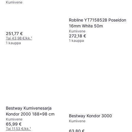
Kumivene
Hopea
Robline YT7158528 Poseidon
16mm White 50m
Kumivene
251,77 €
272,18 €
Tai 43,98 €/kk.
¹
1 kauppa
1 kauppa
Bestway Kumivenesarja
Kondor 2000 188x98 cm
Bestway Kondor 3000
Kumivene
Kumivene
65,99 €
Tai 11,53 €/kk.
¹
63,80 €