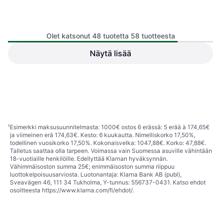
Olet katsonut 48 tuotetta 58 tuotteesta
Keeeper Vision Keeper
Kelluntarengas
Näytä lisää
Jilong Inflatable Boat
Kumivene
Fishman 350 Set
Kumivene
147 €
Tai 25,68 €/kk.
¹
229 €
1 kauppa
Loppu varastosta
1
2
¹
Esimerkki maksusuunnitelmasta: 1000€ ostos 6 erässä: 5 erää à 174,65€
ja viimeinen erä 174,63€. Kesto: 6 kuukautta. Nimelliskorko 17,50%,
todellinen vuosikorko 17,50%. Kokonaisvelka: 1047,88€. Korko: 47,88€.
Talletus saattaa olla tarpeen. Voimassa vain Suomessa asuville vähintään
18-vuotiaille henkilöille. Edellyttää Klarnan hyväksynnän.
Vähimmäisoston summa 25€; enimmäisoston summa riippuu
luottokelpoisuusarviosta. Luotonantaja: Klarna Bank AB (publ),
Sveavägen 46, 111 34 Tukholma, Y-tunnus: 556737-0431. Katso ehdot
osoitteesta
https://www.klarna.com/fi/ehdot/
.