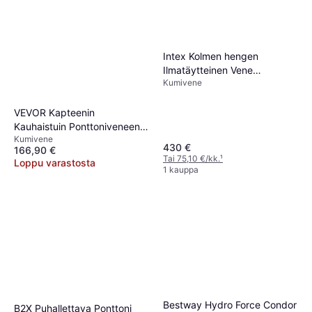
Intex Kolmen hengen
Ilmatäytteinen Vene
Kumivene
Challenger 3
VEVOR Kapteenin
Kauhaistuin Ponttoniveneen
Kumivene
1-osainen
430 €
166,90 €
Tai 75,10 €/kk.
¹
Loppu varastosta
1 kauppa
Bestway Hydro Force Condor
B2X Puhallettava Ponttoni