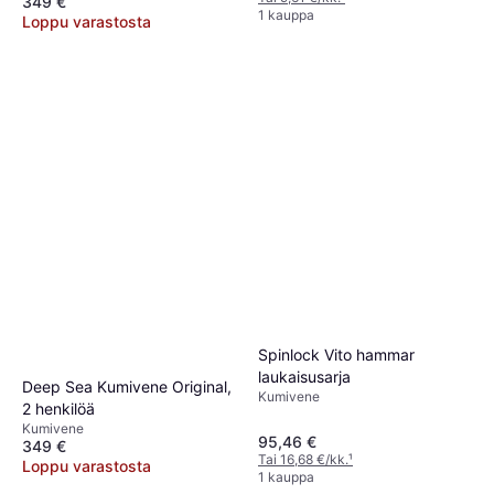
349 €
1 kauppa
Loppu varastosta
Spinlock Vito hammar
laukaisusarja
Deep Sea Kumivene Original,
Kumivene
2 henkilöä
Kumivene
95,46 €
349 €
Tai 16,68 €/kk.
¹
Loppu varastosta
1 kauppa