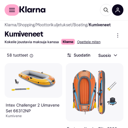
Kuluttajille
Yrityksille
Klarna
/
Shopping
/
Moottorikuljetukset
/
Boating
/
Kumiveneet
Kumiveneet
Kokeile joustavia maksuja kanssa
Opettele miten
58 tuotteet
Suodatin
Suosio
Intex Challenger 2 Uimavene
Set 66312NP
Kumivene