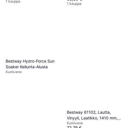
1 kauppa
1 kauppa
Bestway Hydro-Force Sun
Soaker Kellunta-Alusta
Kumivene
Bestway 61102, Lautta,
Vinyyli, Laatikko, 1410 mm,
Kumivene
2,42 m, 6,46 kg
72,79 €