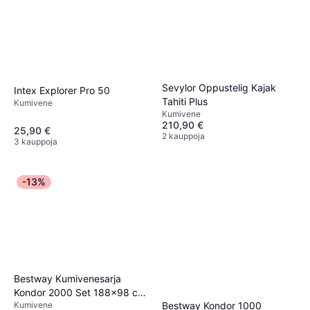
Sevylor Oppustelig Kajak
Intex Explorer Pro 50
Tahiti Plus
Kumivene
Kumivene
210,90 €
25,90 €
2 kauppoja
3 kauppoja
-13%
Bestway Kumivenesarja
Kondor 2000 Set 188x98 cm
Bestway Kondor 1000
Kumivene
61062