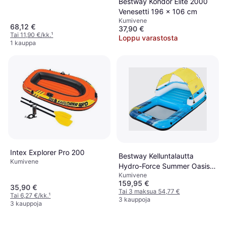
Bestway Kondor Elite 2000
Venesetti 196 x 106 cm
Kumivene
68,12 €
37,90 €
Tai 11,90 €/kk.
¹
Loppu varastosta
1 kauppa
Intex Explorer Pro 200
Bestway Kelluntalautta
Kumivene
Hydro-Force Summer Oasis,
Kumivene
305x186cm
159,95 €
35,90 €
Tai 3 maksua 54,77 €
Tai 6,27 €/kk.
¹
3 kauppoja
3 kauppoja