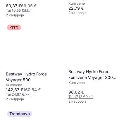
Kumivene
60,37 €
69,05 €
22,79 €
Tai 10,55 €/kk.
¹
2 kauppoja
2 kauppoja
-11%
Bestway Hydro Force
Bestway Hydro Force
kumivene Voyager 300
Voyager 500
Kumivene
243x102 cm
Kumivene
142,37 €
160,84 €
98,02 €
Tai 24,87 €/kk.
¹
Tai 17,12 €/kk.
¹
2 kauppoja
2 kauppoja
Trendaava