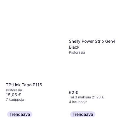
Shelly Power Strip Gen4
Black
Pistorasia
TP-Link Tapo P115
Pistorasia
62 €
15,05 €
Tai 3 maksua 21,23 €
7 kauppoja
4 kauppoja
Trendaava
Trendaava