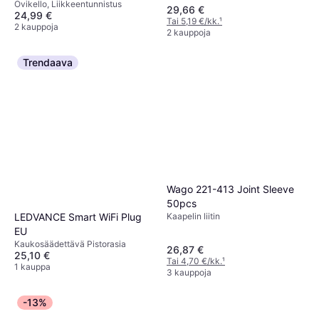
Ovikello, Liikkeentunnistus
29,66 €
24,99 €
Tai 5,19 €/kk.
¹
2 kauppoja
2 kauppoja
Trendaava
Wago 221-413 Joint Sleeve
50pcs
LEDVANCE Smart WiFi Plug
Kaapelin liitin
EU
Kaukosäädettävä Pistorasia
26,87 €
25,10 €
Tai 4,70 €/kk.
¹
1 kauppa
3 kauppoja
-13%