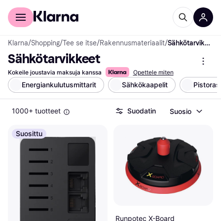
Kuluttajille
Yrityksille
Klarna
/
Shopping
/
Tee se itse
/
Rakennusmateriaalit
/
Sähkötarvikkeet
Sähkötarvikkeet
Kokeile joustavia maksuja kanssa
Opettele miten
Energiankulutusmittarit
Sähkökaapelit
Pistoras
1000+ tuotteet
Suodatin
Suosio
Suosittu
Runpotec X-Board