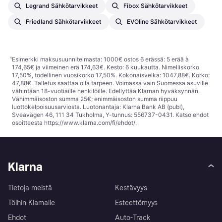
Legrand Sähkötarvikkeet
Fibox Sähkötarvikkeet
Friedland Sähkötarvikkeet
EVOline Sähkötarvikkeet
¹
Esimerkki maksusuunnitelmasta: 1000€ ostos 6 erässä: 5 erää à
174,65€ ja viimeinen erä 174,63€. Kesto: 6 kuukautta. Nimelliskorko
17,50%, todellinen vuosikorko 17,50%. Kokonaisvelka: 1047,88€. Korko:
47,88€. Talletus saattaa olla tarpeen. Voimassa vain Suomessa asuville
vähintään 18-vuotiaille henkilöille. Edellyttää Klarnan hyväksynnän.
Vähimmäisoston summa 25€; enimmäisoston summa riippuu
luottokelpoisuusarviosta. Luotonantaja: Klarna Bank AB (publ),
Sveavägen 46, 111 34 Tukholma, Y-tunnus: 556737-0431. Katso ehdot
osoitteesta
https://www.klarna.com/fi/ehdot/
.
Klarna
Tietoja meistä
Kestävyys
Töihin Klarnalle
Esteettömyys
Ehdot
Auto-Track