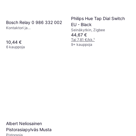
Philips Hue Tap Dial Switch
Bosch Relay 0 986 332 002
EU - Black
Kontaktori ja
Seinäkytkin, Zigbee
Ylikuormitussuojausrele
44,67 €
Tai 7,81 €/kk.
¹
10,44 €
9+ kauppoja
6 kauppoja
Albert Neliosainen
Pistorasiapylväs Musta
Pistorasia