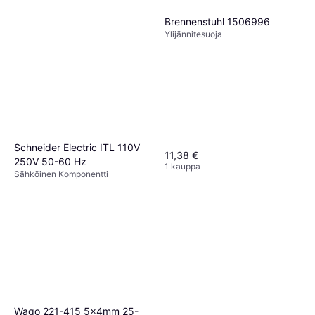
Brennenstuhl 1506996
Ylijännitesuoja
Schneider Electric ITL 110V
11,38 €
250V 50-60 Hz
1 kauppa
Sähköinen Komponentti
17,41 €
4 kauppoja
Wago 221-415 5x4mm 25-