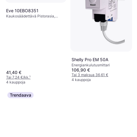
Eve 10EBO8351
Kaukosäädettävä Pistorasia,
Matter
Shelly Pro EM 50A
Energiankulutusmittari
106,90 €
41,40 €
Tai 3 maksua 36,61 €
Tai 7,24 €/kk.
¹
4 kauppoja
4 kauppoja
Trendaava