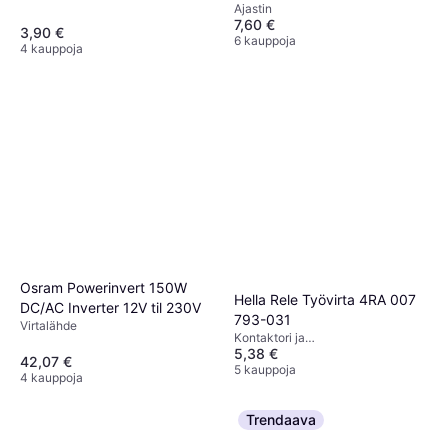
Ajastin
7,60 €
3,90 €
6 kauppoja
4 kauppoja
Osram Powerinvert 150W
Hella Rele Työvirta 4RA 007
DC/AC Inverter 12V til 230V
793-031
Virtalähde
Kontaktori ja
5,38 €
Ylikuormitussuojausrele
42,07 €
5 kauppoja
4 kauppoja
Trendaava