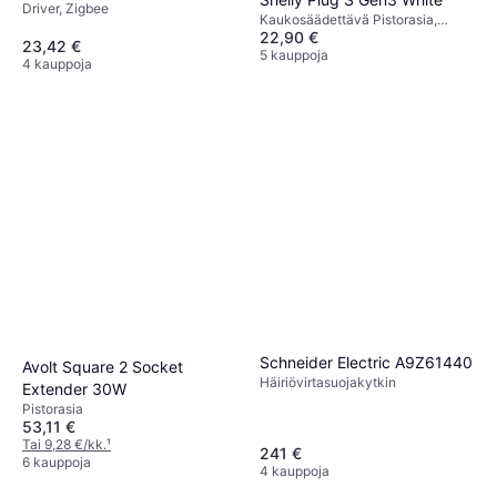
Driver, Zigbee
Kaukosäädettävä Pistorasia,
22,90 €
Matter
23,42 €
5 kauppoja
4 kauppoja
Schneider Electric A9Z61440
Avolt Square 2 Socket
Häiriövirtasuojakytkin
Extender 30W
Pistorasia
53,11 €
Tai 9,28 €/kk.
¹
241 €
6 kauppoja
4 kauppoja