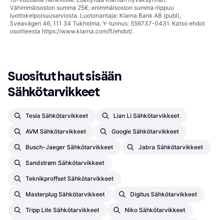
Vähimmäisoston summa 25€; enimmäisoston summa riippuu
luottokelpoisuusarviosta. Luotonantaja: Klarna Bank AB (publ),
Sveavägen 46, 111 34 Tukholma, Y-tunnus: 556737-0431. Katso ehdot
osoitteesta
https://www.klarna.com/fi/ehdot/
.
Suositut haut sisään 
Sähkötarvikkeet
Tesla Sähkötarvikkeet
Lian Li Sähkötarvikkeet
AVM Sähkötarvikkeet
Google Sähkötarvikkeet
Busch-Jaeger Sähkötarvikkeet
Jabra Sähkötarvikkeet
Sandstrøm Sähkötarvikkeet
Teknikproffset Sähkötarvikkeet
Masterplug Sähkötarvikkeet
Digitus Sähkötarvikkeet
Tripp Lite Sähkötarvikkeet
Niko Sähkötarvikkeet