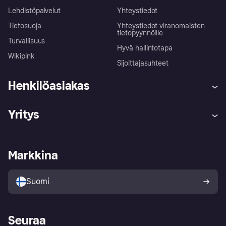
Lehdistöpalvelut
Yhteystiedot
Tietosuoja
Yhteystiedot viranomaisten
tietopyynnöille
Turvallisuus
Hyvä hallintotapa
Wikipink
Sijoittajasuhteet
Henkilöasiakas
Ohje
Reklamaatiot
Yritys
Kirjaudu sisään
Shoppaile turvallisesti Klarnalla
Kauppiastuki
Kehittäjät
Klarna app
Yksityisyysasetukset
Kirjaudu sisään yrityksenä
Operatiivinen tila
Markkina
Tutustu kauppoihin
Peruutusoikeutesi
Myy Klarnalla
Kumppanit ja integraatiot
Ostajan turva
Suomi
Seuraa