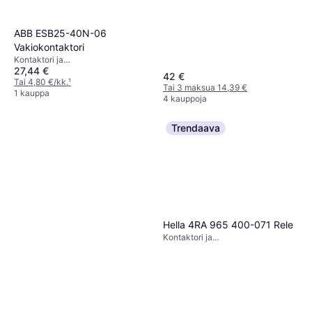
ABB ESB25-40N-06
Vakiokontaktori
Kontaktori ja
27,44 €
Ylikuormitussuojausrele
42 €
Tai 4,80 €/kk.
¹
Tai 3 maksua 14,39 €
1 kauppa
4 kauppoja
Trendaava
Hella 4RA 965 400-071 Rele
Kontaktori ja
Ylikuormitussuojausrele