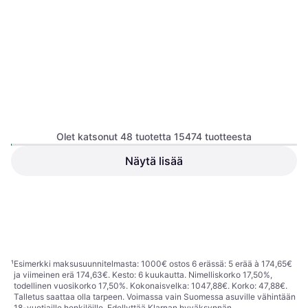
Olet katsonut 48 tuotetta 15474 tuotteesta
Skross Matka Adapteri USB-
Näytä lisää
A USB-C 20W
Skross Maailman
Matkavirtalähde
Matkasovitin MUV Micro
Matkavirtalähde
19,99 €
15,35 €
7 kauppoja
8 kauppoja
1
2
3
...
163
...
323
¹
Esimerkki maksusuunnitelmasta: 1000€ ostos 6 erässä: 5 erää à 174,65€
ja viimeinen erä 174,63€. Kesto: 6 kuukautta. Nimelliskorko 17,50%,
todellinen vuosikorko 17,50%. Kokonaisvelka: 1047,88€. Korko: 47,88€.
Talletus saattaa olla tarpeen. Voimassa vain Suomessa asuville vähintään
18-vuotiaille henkilöille. Edellyttää Klarnan hyväksynnän.