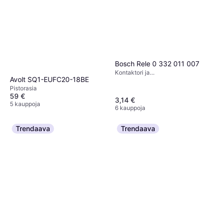
Bosch Rele 0 332 011 007
Kontaktori ja
Avolt SQ1-EUFC20-18BE
Ylikuormitussuojausrele
Pistorasia
59 €
3,14 €
5 kauppoja
6 kauppoja
Trendaava
Trendaava