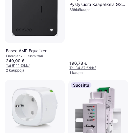
Pystysuora Kaapelikela Ø300
Sähkökaapeli
mm
Easee AMP Equalizer
Energiankulutusmittari
349,90 €
196,78 €
Tai 61,11 €/kk.
¹
Tai 34,37 €/kk.
¹
2 kauppoja
1 kauppa
Suosittu