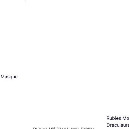
sement
 ans
 Animés et
, Super Héros
& TV
n Masque
Rubies Mo
Draculaur