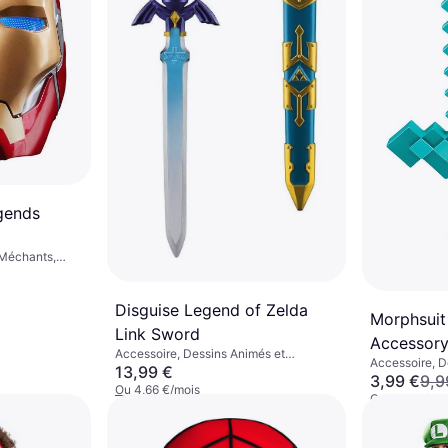
gends
 Méchants,
essins Animés
utre Film & TV
Disguise Legend of Zelda
Morphsuit
Link Sword
Accessor
Accessoire, Dessins Animés et
Accessoire, D
Animation, Cinéma et TV, Jeux et
13,99 €
Animation, Ci
3,99 €
9,9
Jouets, Armes, Harry Potter
Ou 4,66 €/mois
Jouets, Armes
Ou 1,33 €/moi
9+ magasins
9+ magasin