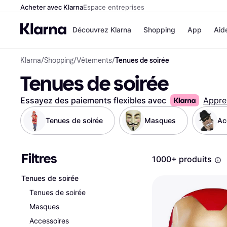
Acheter avec Klarna
Espace entreprises
Découvrez Klarna
Shopping
App
Aid
Klarna
/
Shopping
/
Vêtements
/
Tenues de soirée
Options de paiement
Magasins
Tenues de soirée
Toutes les options de 
Cdiscoun
Payer maintenant
Airbnb
Paiement en 3 fois
Booking.
Essayez des paiements flexibles avec
Appre
Paiement à 30 jours
Temu
Klarna sur Apple Pay
JD Sports
Tenues de soirée
Masques
Ac
Filtres
Voir tous les
1000+ produits
Tenues de soirée
Tenues de soirée
Masques
Accessoires