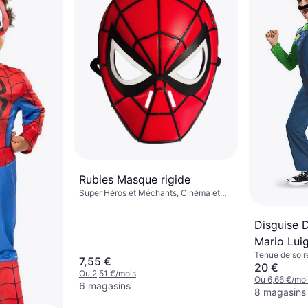
Rubies Masque rigide
Super Héros et Méchants, Cinéma et
TV, Dessins Animés et Animation, Autre
Film & TV
Disguise 
Mario Luig
Tenue de soir
7,55 €
Animation, Ci
20 €
Ou 2,51 €/mois
Jouets, Autre
Ou 6,66 €/moi
6 magasins
8 magasins