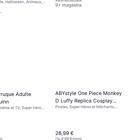
ée, Halloween, Animaux,
9+ magasins
s
ABYstyle One Piece Monkey
rruque Adulte
D Luffy Replica Cosplay
uinn
Pirates, Super Héros et Méchants,
Straw Hat
néma et TV, Super Héros
Dessins Animés et Animation, Cinéma
Dessins Animés et
et TV, Unisexe, Autre Film & TV
emmes, Suicide Squad
26,99 €
is
Ou 8,99 €/mois