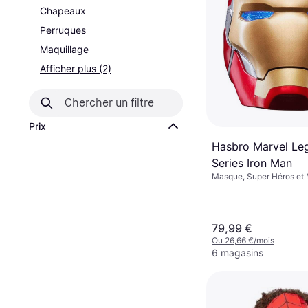
Chapeaux
Perruques
Maquillage
Afficher plus (2)
Prix
Hasbro Marvel Le
Series Iron Man
Masque, Super Héros et
Cinéma et TV, Disney, D
et Animation, Hommes, A
79,99 €
Ou 26,66 €/mois
6 magasins