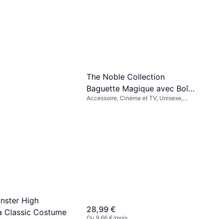
The Noble Collection
Baguette Magique avec Boîte
Accessoire, Cinéma et TV, Unisexe,
Ollivander Harry Potter
Équipement, Harry Potter
nster High
28,99 €
a Classic Costume
Ou 9,66 €/mois