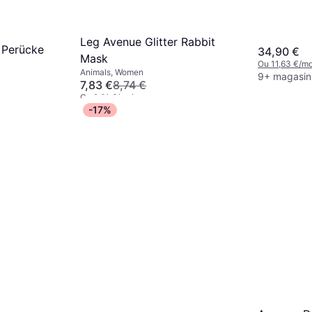
Leg Avenue Glitter Rabbit
n Perücke
34,90 €
Mask
Ou 11,63 €/mo
Animals, Women
9+ magasin
7,83 €
8,74 €
Ou 2,61 €/mois
9 magasins
-17%