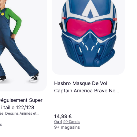
Rubies Déguisement
Stormtrooper Taille 7/8 ans
Tenue de soirée, Cinéma et TV,
Science-Fiction, Guerre des étoiles
24,95 €
Ou 8,31 €/mois
7 magasins
Hasbro Masque De Vol
Captain America Brave New
World
Déguisement Super
i taille 122/128
ée, Dessins Animés et
14,99 €
néma et TV, Jeux et
Ou 4,99 €/mois
 Film & TV
s
9+ magasins