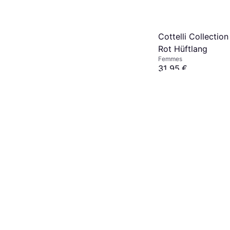
Cottelli Collectio
Rot Hüftlang
Femmes
31,95 €
Ou 10,65 €/mois
6 magasins