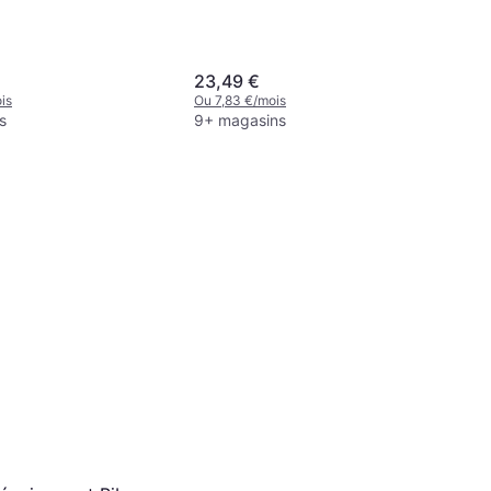
23,49 €
is
Ou 7,83 €/mois
s
9+ magasins