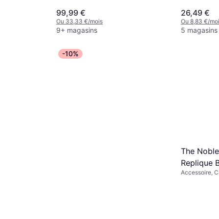
Cinéma et TV,
et Animation, 
99,99 €
26,49 €
Ou 33,33 €/mois
Ou 8,83 €/mo
9+ magasins
5 magasins
-10%
The Noble
Replique 
Accessoire, C
Potter" M
Équipement, H