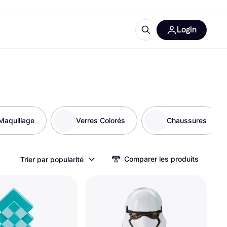
Login
Plus d'informations
de bureau
e
Qu'est-ce que Klarna?
Maquillage
Verres Colorés
Chaussures
catégories
Comparer les produits
Trier par popularité