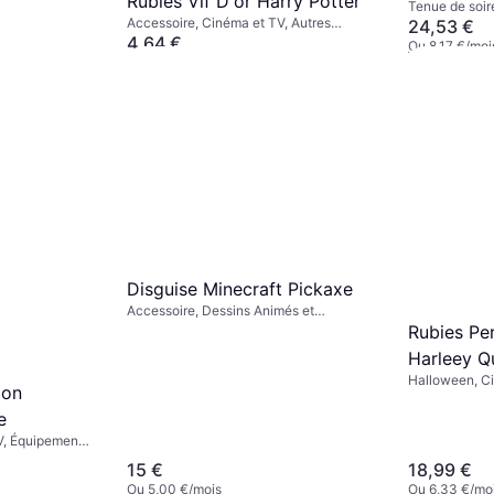
Rubies Vif D'or Harry Potter
Tenue de soir
Accessoire, Cinéma et TV, Autres
Monstres
24,53 €
Accessoires, Harry Potter
4,64 €
Ou 8,17 €/moi
Ou 1,54 €/mois
7 magasins
6 magasins
Disguise Minecraft Pickaxe
Accessoire, Dessins Animés et
Animation, Cinéma et TV, Jeux et
Rubies Pe
Jouets, Armes, Autre Film & TV
Harleey Q
Halloween, Ci
ion
et Méchants, 
Animation, F
e
V, Équipement,
15 €
18,99 €
Ou 5,00 €/mois
Ou 6,33 €/mo