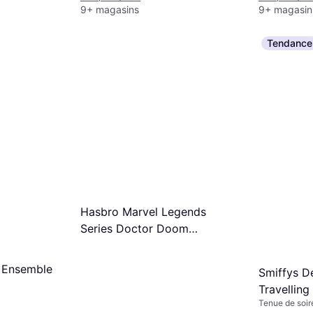
9+ magasins
9+ magasin
Tendance
Hasbro Marvel Legends
Series Doctor Doom
Premium Helmet
n Ensemble
Smiffys D
Travelling
Tenue de soir
Neiges II