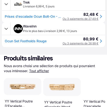
Trek
Livraison 6,99 €
,
5 jours
82,48 €
Prises d'escalade Ocun Bolt-On - Rouge
Ou 3 paiements de 27,49 €
WaveInn
·
Prix le plus bas
Livraison 2,99 €
,
13 jours
80,99 €
Ocun Set Footholds Rouge
Ou 3 paiements de 26,99 €
Produits similaires
Nous avons choisi une sélection de produits qui pourraient 
vous intéresser.
Tout afficher
YY Vertical Poutre
YY Vertical Pou
YY Vertical Poutre
D'Escalade
D'escalade
dEscalade Wood