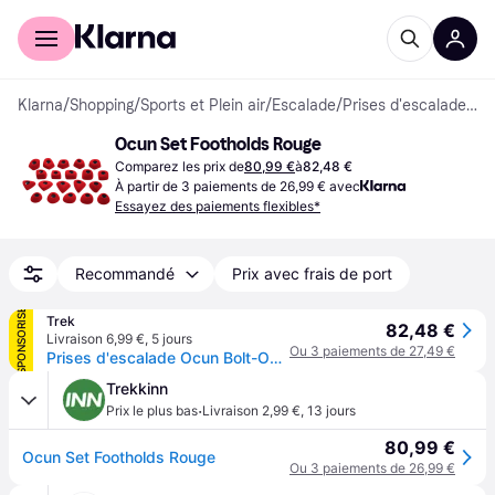
Acheter avec Klarna
Espace entreprises
Klarna
/
Shopping
/
Sports et Plein air
/
Escalade
/
Prises d'escalade & Hangboards
Ocun Set Footholds Rouge
Comparez les prix de
80,99 €
à
82,48 €
À partir de 3 paiements de 26,99 € avec
Essayez des paiements flexibles*
Recommandé
Prix avec frais de port
SPONSORISÉ
Trek
82,48 €
Livraison 6,99 €
,
5 jours
Ou 3 paiements de 27,49 €
Prises d'escalade Ocun Bolt-On - Rouge
Trekkinn
·
Prix le plus bas
Livraison 2,99 €
,
13 jours
80,99 €
Ocun Set Footholds Rouge
Ou 3 paiements de 26,99 €