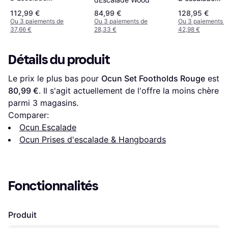
Polyvalente Pour Les
Verticalboard 
112,99 €
84,99 €
128,95 €
Grimpeurs
Ou 3 paiements de
Ou 3 paiements de
Ou 3 paiements 
37,66 €
28,33 €
42,98 €
Détails du produit
Le prix le plus bas pour 
Ocun Set Footholds Rouge
 est 
80,99 €
. Il s'agit actuellement de l'offre la moins chère 
parmi 
3
 magasins.
Comparer:
Ocun Escalade
Ocun Prises d'escalade & Hangboards
Fonctionnalités
Produit