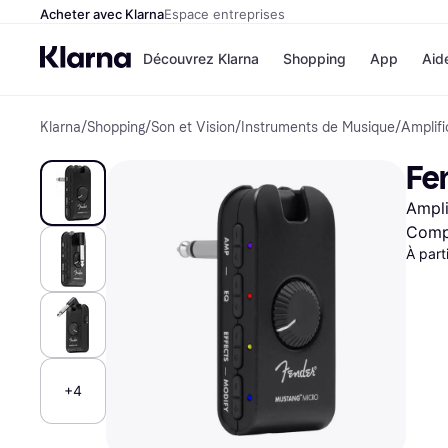
Acheter avec Klarna
Espace entreprises
Découvrez Klarna
Shopping
App
Aid
Klarna
/
Shopping
/
Son et Vision
/
Instruments de Musique
/
Amplifi
Options de paiem
Magasins
Toutes les options d
Cdiscoun
Fe
paiement
Airbnb
Payer maintenant
Booking.
Ampli
Paiement en 3 fois
Temu
Paiement à 30 jours
JD Sport
Compa
Klarna sur Apple Pa
À part
Voir tous les
+4