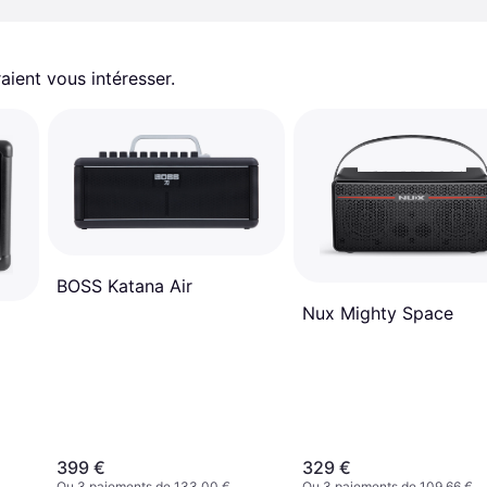
aient vous intéresser.
BOSS Katana Air
Nux Mighty Space
399 €
329 €
Ou 3 paiements de 133,00 €
Ou 3 paiements de 109,66 €