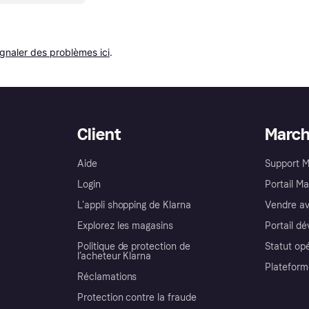
ignaler des problèmes ici
.
Client
Marc
Aide
Support 
Login
Portail M
L'appli shopping de Klarna
Vendre av
Explorez les magasins
Portail d
Politique de protection de
Statut op
l’acheteur Klarna
Plateform
Réclamations
Protection contre la fraude