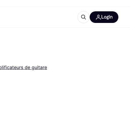
Login
lus d'informations
de bureau
u'est-ce que Klarna?
lificateurs de guitare
catégories