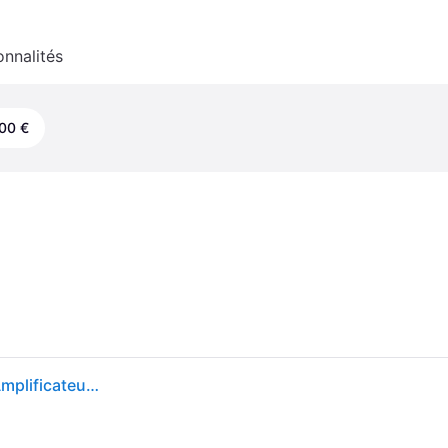
onnalités
00 €
Fender Mustang Micro Amplificateur pour Guitare, Amplificateur Casque Tout-en-Un avec 12 Modèles d'Amplis, 12 Effets, Streaming Audio Bluetooth, EQ Réglable