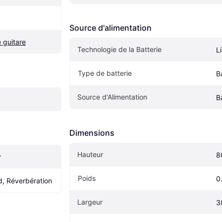
Source d'alimentation
 guitare
Technologie de la Batterie
Li
Type de batterie
B
Source d'Alimentation
B
Dimensions
Hauteur
8
r
Poids
0
d, Réverbération
Largeur
3