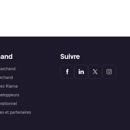
hand
Suivre
Marchand
archand
ec Klarna
éveloppeurs
érationnel
es et partenaires