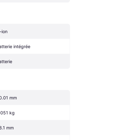
-ion
atterie intégrée
atterie
0.01 mm
.051 kg
8.1 mm