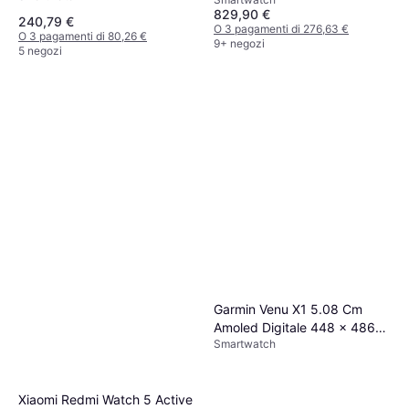
829,90 €
240,79 €
O 3 pagamenti di 276,63 €
O 3 pagamenti di 80,26 €
9+ negozi
5 negozi
Garmin Venu X1 5.08 Cm
Amoled Digitale 448 x 486
Smartwatch
Pixel Touch Screen
Xiaomi Redmi Watch 5 Active