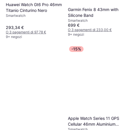
Huawei Watch Gt6 Pro 46mm
Garmin Fenix 8 43mm with
Titanio Cinturino Nero
Silicone Band
Smartwatch
Smartwatch
699 €
293,34 €
O 3 pagamenti di 233,00 €
O 3 pagamenti di 97,78 €
9+ negozi
9+ negozi
-15%
Apple Watch Series 11 GPS
Cellular 46mm Aluminium
Smartwatch
Case