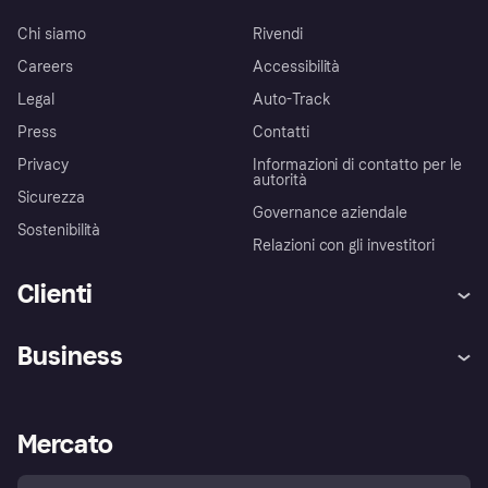
Chi siamo
Rivendi
Careers
Accessibilità
Legal
Auto-Track
Press
Contatti
Privacy
Informazioni di contatto per le
autorità
Sicurezza
Governance aziendale
Sostenibilità
Relazioni con gli investitori
Clienti
Assistenza
Arbitro bancario
Business
Login
Promessa di protezione contro
le frodi
Supporto aziende
Portale per sviluppatori
La Klarna app
Impostazioni sulla privacy
Accesso aziende
Stato operativo
Mercato
Esplora i negozi
Il tuo diritto di recesso
Vendi con Klarna
Piattaforme e partner
Politica di protezione
dell'acquirente Klarna