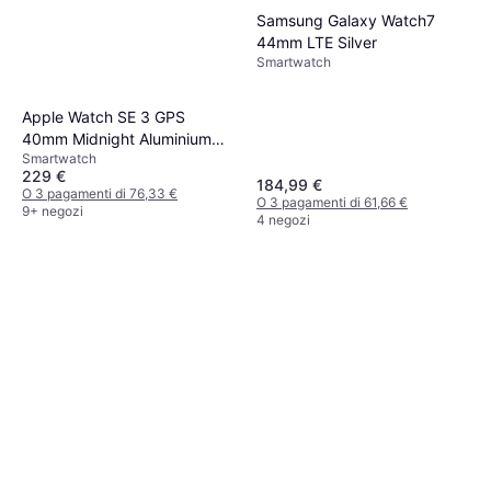
Samsung Galaxy Watch7
44mm LTE Silver
Smartwatch
Apple Watch SE 3 GPS
40mm Midnight Aluminium
Smartwatch
Sport Band
229 €
184,99 €
O 3 pagamenti di 76,33 €
O 3 pagamenti di 61,66 €
9+ negozi
4 negozi