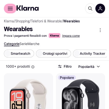
Per il tuo shopping
Per le aziende
Klarna
/
Shopping
/
Telefoni & Wearable
/
Wearables
Wearables
Prova i pagamenti flessibili con
Impara come
Categorie
Serie
Marche
Smartwatch
Orologi sportivi
Activity Tracker
1000+ prodotti
Filtro
Popolarità
Popolare