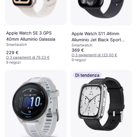
Apple Watch SE 3 GPS
Apple Watch S11 46mm
40mm Alluminio Galassia
Alluminio Jet Black Sport
Smartwatch
Smartwatch
Strap
369 €
229 €
O 3 pagamenti di 123,00 €
O 3 pagamenti di 76,33 €
9 negozi
9 negozi
Di tendenza