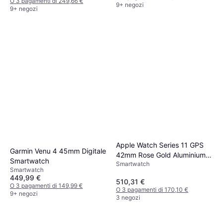
O 3 pagamenti di 249,66 €
9+ negozi
9+ negozi
Apple Watch Series 11 GPS
Garmin Venu 4 45mm Digitale
42mm Rose Gold Aluminium
Smartwatch
Smartwatch
Case
Smartwatch
449,99 €
510,31 €
O 3 pagamenti di 149,99 €
O 3 pagamenti di 170,10 €
9+ negozi
3 negozi