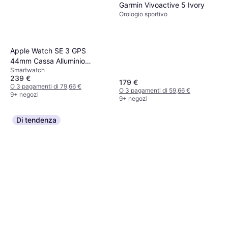
Garmin Vivoactive 5 Ivory
Orologio sportivo
Apple Watch SE 3 GPS
44mm Cassa Alluminio
Smartwatch
Mezzanotte
239 €
179 €
O 3 pagamenti di 79,66 €
O 3 pagamenti di 59,66 €
9+ negozi
9+ negozi
Di tendenza