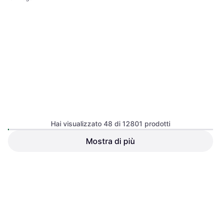
Hai visualizzato 48 di 12801 prodotti
Garmin Fenix 7X Pro Solar
Mostra di più
Garmin Venu 3 Black Case
Edition
with Silicone Band
Orologio sportivo
Smartwatch
324 €
469 €
O 3 pagamenti di 108,00 €
O 3 pagamenti di 156,33 €
9+ negozi
7 negozi
1
2
3
...
135
...
267