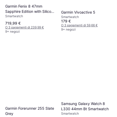
Garmin Fenix 8 47mm
Sapphire Edition with Silicone
Garmin Vivoactive 5
Smartwatch
Band
Smartwatch
179 €
719,99 €
O 3 pagamenti di 59,66 €
O 3 pagamenti di 239,99 €
9+ negozi
9+ negozi
Samsung Galaxy Watch 8
Garmin Forerunner 255 Slate
L330 44mm Bt Smartwatch
Grey
Smartwatch