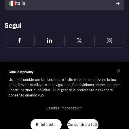
Italia
Segui
Cookie e privacy
Usiamo i cookie per far funzionare il sito web, personalizzare la tua
esperienza e analizzare la navigazione. Condividiamo anche i dati con
i nostri partner pubblicitari. Puoi gestire le preferenze o revocare il
consenso quando vuoi.
Cambia impostazioni
Copyright © 2005-2026 Klarna Bank AB (publ). Headquarters: Stockholm, Sweden. All
rights reserved. Klarna Bank AB (publ). Sveavägen 46, 111 34 Stockholm. Organization
number: 556737-0431
Rifiuta tutti
Consentire a tutti