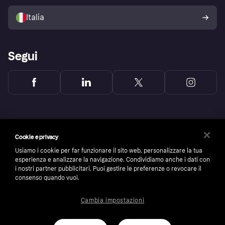
Vendi con Klarna
Piattaforme e partner
Politica di protezione
dell'acquirente Klarna
Italia
Segui
Cookie e privacy
Usiamo i cookie per far funzionare il sito web, personalizzare la tua
esperienza e analizzare la navigazione. Condividiamo anche i dati con
i nostri partner pubblicitari. Puoi gestire le preferenze o revocare il
consenso quando vuoi.
Cambia impostazioni
Copyright © 2005-2026 Klarna Bank AB (publ). Headquarters: Stockholm, Sweden. All
rights reserved. Klarna Bank AB (publ). Sveavägen 46, 111 34 Stockholm. Organization
number: 556737-0431