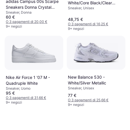
adidas Campus 00s Scarpe
White/Core Black/Clear
Sneakers Donna Crystal
Sneaker, Unisex
Granite
Sneaker, Donna
White Core Black Off White
60 €
48,75 €
O 3 pagamenti di 20,00 €
O 3 pagamenti di 16,25 €
9+ negozi
9+ negozi
New Balance 530 -
Nike Air Force 1 '07 M -
White/Silver Metallic
Quadruple White
Sneaker, Unisex
Sneaker, Uomo
95 €
77 €
O 3 pagamenti di 31,66 €
O 3 pagamenti di 25,66 €
9+ negozi
9+ negozi