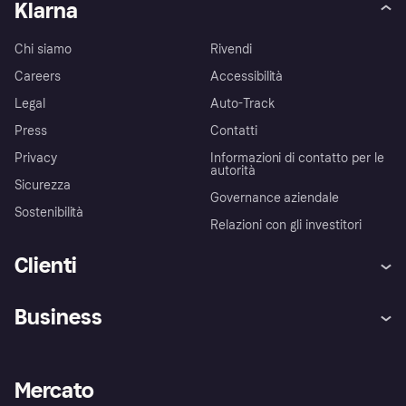
Klarna
Chi siamo
Rivendi
Careers
Accessibilità
Legal
Auto-Track
Press
Contatti
Privacy
Informazioni di contatto per le
autorità
Sicurezza
Governance aziendale
Sostenibilità
Relazioni con gli investitori
Clienti
Assistenza
Arbitro bancario
Business
Login
Promessa di protezione contro
le frodi
Supporto aziende
Portale per sviluppatori
La Klarna app
Impostazioni sulla privacy
Accesso aziende
Stato operativo
Mercato
Esplora i negozi
Il tuo diritto di recesso