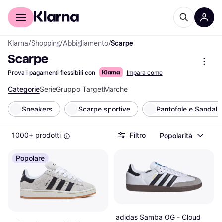
Per il tuo shopping
Per le aziende
Klarna
/
Shopping
/
Abbigliamento
/
Scarpe
Scarpe
Prova i pagamenti flessibili con
Impara come
Categorie
Serie
Gruppo Target
Marche
Sneakers
Scarpe sportive
Pantofole e Sandali
1000+ prodotti
Filtro
Popolarità
Popolare
adidas Samba OG - Cloud