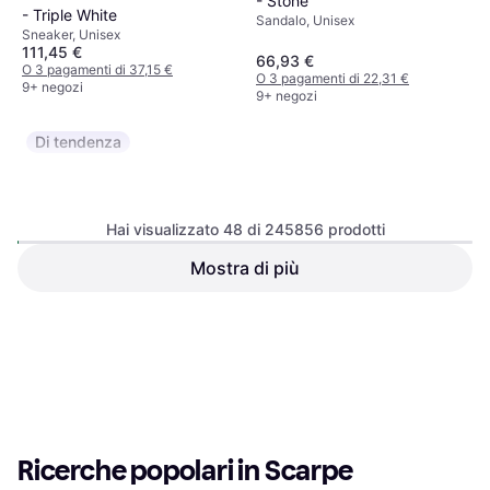
- Stone
- Triple White
Sandalo, Unisex
Sneaker, Unisex
111,45 €
66,93 €
O 3 pagamenti di 37,15 €
O 3 pagamenti di 22,31 €
9+ negozi
9+ negozi
Di tendenza
Hai visualizzato 48 di 245856 prodotti
Mostra di più
Birkenstock Boston Braided
Autry Medalist Low M - White
Suede Leather - Taupe
Sneaker, Uomo
Clogs, Donna
113,02 €
140 €
O 3 pagamenti di 37,67 €
O 3 pagamenti di 46,66 €
9+ negozi
9+ negozi
1
2
3
...
783
...
1563
Ricerche popolari in Scarpe