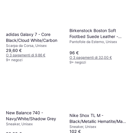
Birkenstock Boston Soft
adidas Galaxy 7 - Core
Footbed Suede Leather -
Black/Cloud White/Carbon
Pantofole da Esterno, Unisex
Taupe
Scarpa da Corsa, Unisex
29,60 €
96 €
O 3 pagamenti di 9,86 €
O 3 pagamenti di 32,00 €
9+ negozi
9+ negozi
New Balance 740 -
Nike Shox TL M -
Navy/White/Shadow Grey
Black/Metallic Hematite/Max
Sneaker, Unisex
Sneaker, Unisex
Orange
102 €