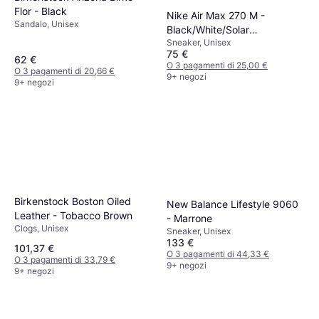
Flor - Black
Nike Air Max 270 M -
Sandalo, Unisex
Black/White/Solar
Sneaker, Unisex
Red/Anthracite
75 €
62 €
O 3 pagamenti di 25,00 €
O 3 pagamenti di 20,66 €
9+ negozi
9+ negozi
Birkenstock Boston Oiled
New Balance Lifestyle 9060
Leather - Tobacco Brown
- Marrone
Clogs, Unisex
Sneaker, Unisex
133 €
101,37 €
O 3 pagamenti di 44,33 €
O 3 pagamenti di 33,79 €
9+ negozi
9+ negozi