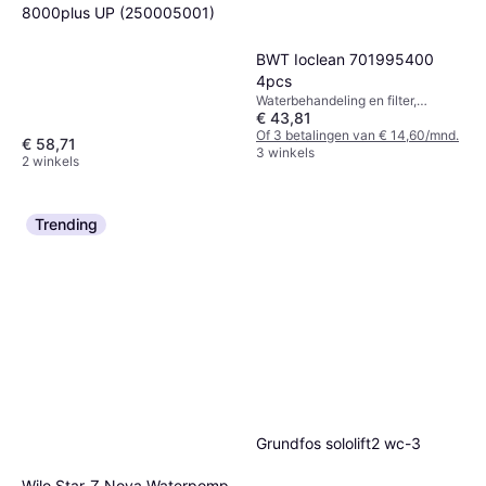
8000plus UP (250005001)
BWT Ioclean 701995400
Grohe Thermostaat Element
4pcs
Universeel cartridge voor
Waterbehandeling en filter,
€ 85,64
1974 7000000
€ 43,81
Zouttablet
2 winkels
Of 3 betalingen van € 14,60/mnd.
€ 58,71
3 winkels
2 winkels
Trending
Grundfos sololift2 wc-3
Wilo Star-Z Nova Waterpomp