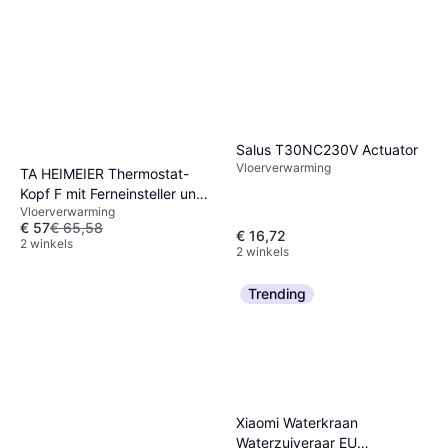
Salus T30NC230V Actuator
Vloerverwarming
TA HEIMEIER Thermostat-
Kopf F mit Ferneinsteller und
Vloerverwarming
2 m Kapillarrohr 2802-00.500
€ 57
€ 65,58
€ 16,72
2 winkels
2 winkels
Trending
Xiaomi Waterkraan
Waterzuiveraar EU