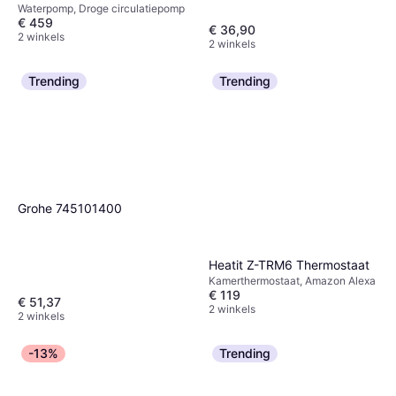
Waterpomp, Droge circulatiepomp
U5KS C-slang
€ 459
€ 36,90
2 winkels
2 winkels
Trending
Trending
Grohe 745101400
Heatit Z-TRM6 Thermostaat
Kamerthermostaat, Amazon Alexa
€ 119
€ 51,37
2 winkels
2 winkels
-13%
Trending