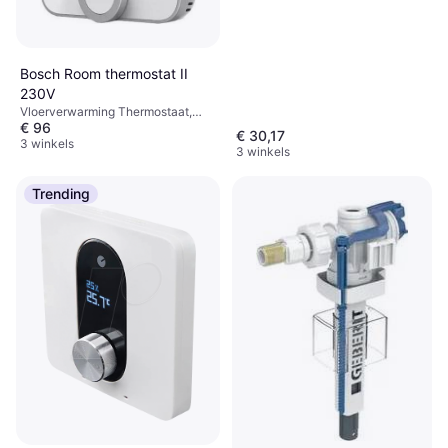
Bosch Room thermostat II
230V
Vloerverwarming Thermostaat,
€ 96
Amazon Alexa, Google Assistant
€ 30,17
3 winkels
3 winkels
Trending