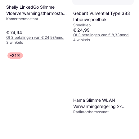
Shelly LinkedGo Slimme
Geberit Vulventiel Type 383
Vloerverwarmingsthermostaat
Kamerthermostaat
Inbouwspoelbak
Bluetooth WiFi
Spoelklep
€ 24,99
€ 74,94
Of 3 betalingen van € 8,33/mnd.
Of 3 betalingen van € 24,98/mnd.
4 winkels
3 winkels
-21%
Hama Slimme WLAN
Verwarmingsregeling 2x
Radiatorthermostaat
Radiatorthermostaat