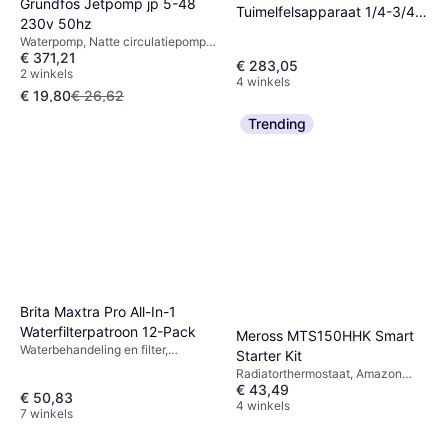
Grundfos Jetpomp jp 5-48
Tuimelfelsapparaat 1/4-3/4
230v 50hz
inch 1,3 kg 1 stuk
Waterpomp, Natte circulatiepomp,
1000000223 1000000223
Geberit Bodemventiel voor
€ 371,21
Maximale druk: 6 bar
€ 283,05
2 winkels
opbouwreservoir type 140.3x
4 winkels
€ 19,80
€ 26,62
240428001
2 winkels
Trending
Brita Maxtra Pro All-In-1
Waterfilterpatroon 12-Pack
Meross MTS150HHK Smart
Waterbehandeling en filter,
Starter Kit
Waterfilter
Radiatorthermostaat, Amazon
€ 43,49
Alexa, Google Assistant, Apple Siri
€ 50,83
4 winkels
7 winkels