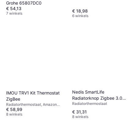
Grohe 65807DC0
€ 54,13
€ 18,98
7 winkels
6 winkels
Nedis SmartLife
IMOU TRV1 Kit Thermostat
Radiatorknop Zigbee 3.0
ZigBee
Radiatorthermostaat
LED
Radiatorthermostaat, Amazon
€ 58,99
Alexa
€ 31,31
8 winkels
8 winkels