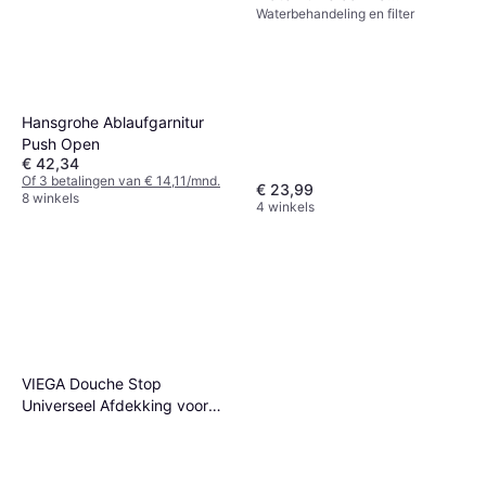
Waterbehandeling en filter
BHR9098GL
Hansgrohe Ablaufgarnitur
Push Open
€ 42,34
Of 3 betalingen van € 14,11/mnd.
€ 23,99
8 winkels
4 winkels
VIEGA Douche Stop
Universeel Afdekking voor
afvoeraansluiting 75mm
Plastic Chroom 649968