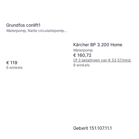
Grundfos conlift1
Waterpomp, Natte circulatiepomp,
Maximale druk: 10 bar
Kärcher BP 3.200 Home
Waterpomp
€ 160,72
Of 3 betalingen van € 53,57/mnd.
€ 119
8 winkels
6 winkels
Geberit 151.107.11.1