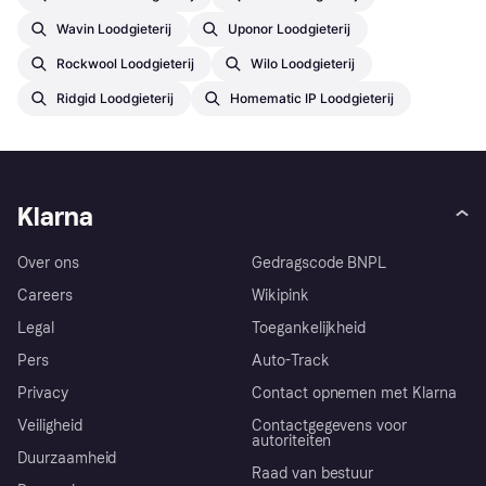
Wavin Loodgieterij
Uponor Loodgieterij
Rockwool Loodgieterij
Wilo Loodgieterij
Ridgid Loodgieterij
Homematic IP Loodgieterij
Klarna
Over ons
Gedragscode BNPL
Careers
Wikipink
Legal
Toegankelijkheid
Pers
Auto-Track
Privacy
Contact opnemen met Klarna
Veiligheid
Contactgegevens voor
autoriteiten
Duurzaamheid
Raad van bestuur