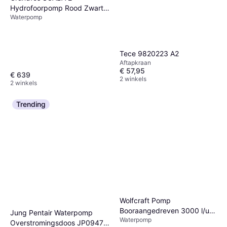
Hydrofoorpomp Rood Zwart
Waterpomp
RVS
Tece 9820223 A2
Aftapkraan
€ 57,95
€ 639
2 winkels
2 winkels
Trending
Wolfcraft Pomp
Booraangedreven 3000 l/u
Jung Pentair Waterpomp
Waterpomp
S=8 mm
Overstromingsdoos JP09479