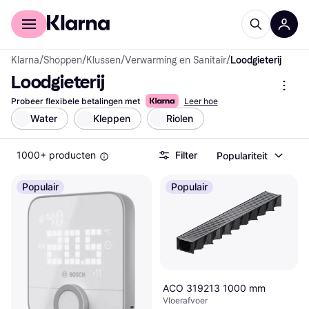
Voor shoppers
Voor bedrijven
Klarna
/
Shoppen
/
Klussen
/
Verwarming en Sanitair
/
Loodgieterij
Loodgieterij
Probeer flexibele betalingen met
Leer hoe
Water
Kleppen
Riolen
1000+ producten
Filter
Populariteit
Populair
Populair
ACO 319213 1000 mm
Vloerafvoer