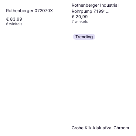
Rothenberger Industrial
Rothenberger 072070X
Rohrpump 7.1991
€ 20,99
Buisreiniger-pomp 40 cm
€ 83,99
7 winkels
6 winkels
Trending
Grohe Klik-klak afval Chroom