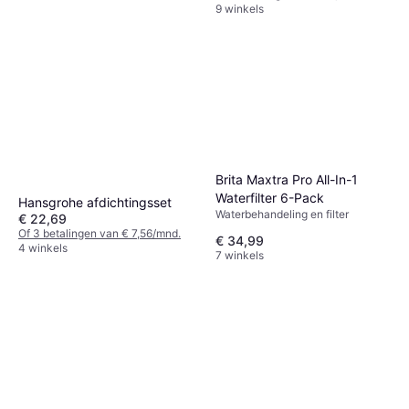
9 winkels
Geberit 617500160
Brita Maxtra Pro All-In-1
Waterbehandeling en filter,
Waterfilter 6-Pack
€ 24,57
Hansgrohe afdichtingsset
Waterfilter
Waterbehandeling en filter
6 winkels
€ 22,69
Of 3 betalingen van € 7,56/mnd.
€ 34,99
4 winkels
7 winkels