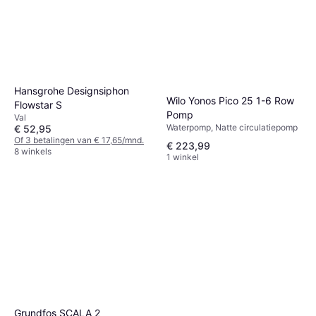
Hansgrohe Designsiphon
Wilo Yonos Pico 25 1-6 Row
Flowstar S
Pomp
Val
Waterpomp, Natte circulatiepomp
€ 52,95
Of 3 betalingen van € 17,65/mnd.
€ 223,99
8 winkels
1 winkel
Grundfos SCALA 2