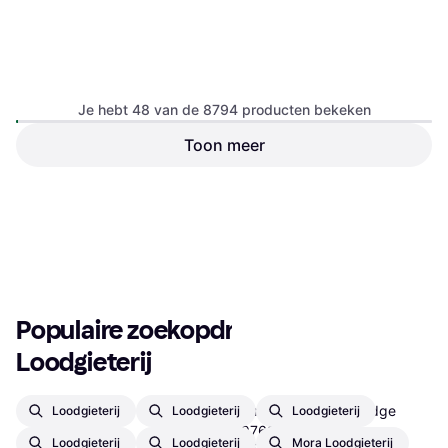
Je hebt 48 van de 8794 producten bekeken
Toon meer
€ 6,78
Of 3 betalingen van € 2,26/mnd.
3 winkels
1
2
3
...
94
...
184
Populaire zoekopdrachten in 
Loodgieterij
Hansgrohe M1 Cartridge
Loodgieterij
Loodgieterij
Loodgieterij
(97685000)
Loodgieterij
Loodgieterij
Mora Loodgieterij