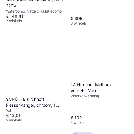
220V
Waterpomp, Natte circulatiepomp
€ 140,41
€ 395
2 winkels
3 winkels
TA Heimeier Multibox
Verdeler Voor
Vloerverwarming
Vloerverwarming
SCHÜTTE Kirchhoff
Flessenvanger, chroom, 1
Val
1/4" x 32 mm 98803110
€ 13,01
€ 102
5 winkels
5 winkels