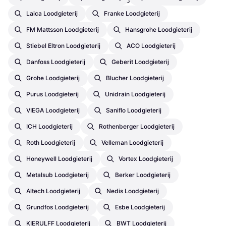
€ 51,65
3 winkels
Laica Loodgieterij
Franke Loodgieterij
FM Mattsson Loodgieterij
Hansgrohe Loodgieterij
Stiebel Eltron Loodgieterij
ACO Loodgieterij
Danfoss Loodgieterij
Geberit Loodgieterij
Grohe Loodgieterij
Blucher Loodgieterij
Purus Loodgieterij
Unidrain Loodgieterij
VIEGA Loodgieterij
Saniflo Loodgieterij
ICH Loodgieterij
Rothenberger Loodgieterij
Roth Loodgieterij
Velleman Loodgieterij
Honeywell Loodgieterij
Vortex Loodgieterij
Metalsub Loodgieterij
Berker Loodgieterij
Altech Loodgieterij
Nedis Loodgieterij
Grundfos Loodgieterij
Esbe Loodgieterij
KIERULFF Loodgieterij
BWT Loodgieterij