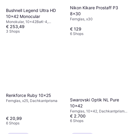
Nikon Kikare Prostaff P3
Bushnell Legend Ultra HD
8x30
10x42 Monocular
Fernglas, x30
Monokular, 10x42BaK-4,
€ 253,49
Dachkantprisma, Beschlagsicher,
€ 129
Vollständig Mehrfach Beschichtet
3 Shops
6 Shops
Renkforce Ruby 10x25
Swarovski Optik NL Pure
Fernglas, x25, Dachkantprisma
10x42
Fernglas, 10x42, Dachkantprisma,
€ 2.700
Beschlagsicher, Beschichtet
€ 20,99
6 Shops
6 Shops