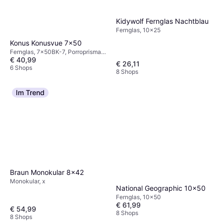
Kidywolf Fernglas Nachtblau
Fernglas, 10x25
Konus Konusvue 7x50
Fernglas, 7x50BK-7, Porroprisma,
€ 40,99
Beschichtet
€ 26,11
6 Shops
8 Shops
Im Trend
Braun Monokular 8x42
Monokular, x
National Geographic 10x50
Fernglas, 10x50
€ 61,99
€ 54,99
8 Shops
8 Shops