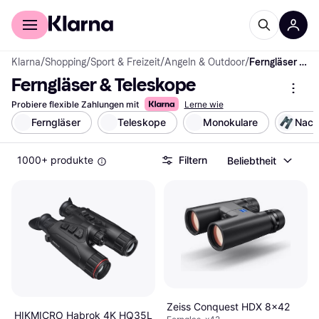
Für Shopper
Für Händler
Klarna
/
Shopping
/
Sport & Freizeit
/
Angeln & Outdoor
/
Ferngläser & Teleskope
Ferngläser & Teleskope
Probiere flexible Zahlungen mit
Lerne wie
Ferngläser
Teleskope
Monokulare
Nach
1000+ produkte
Filtern
Beliebtheit
Zeiss Conquest HDX 8x42
HIKMICRO Habrok 4K HQ35L