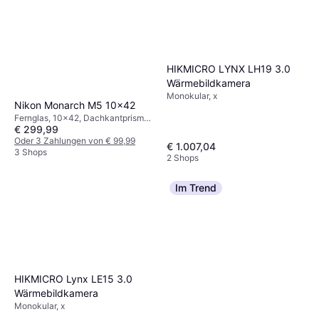
HIKMICRO LYNX LH19 3.0
Wärmebildkamera
Monokular, x
Nikon Monarch M5 10x42
Fernglas, 10x42, Dachkantprisma,
€ 299,99
Beschlagsicher, Mehrfach
Beschichtet
Oder 3 Zahlungen von € 99,99
€ 1.007,04
3 Shops
2 Shops
Im Trend
HIKMICRO Lynx LE15 3.0
Wärmebildkamera
Monokular, x