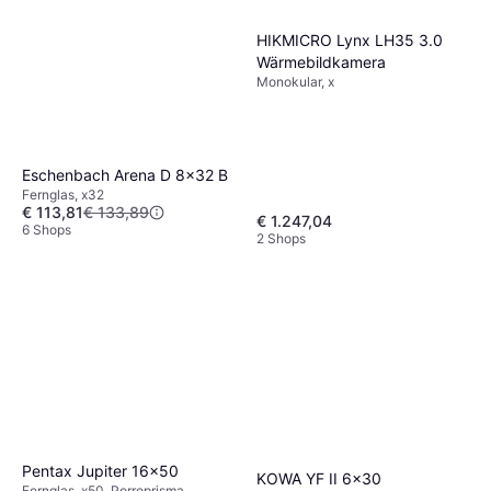
HIKMICRO Lynx LH35 3.0
Wärmebildkamera
Monokular, x
Eschenbach Arena D 8x32 B
Fernglas, x32
€ 113,81
€ 133,89
€ 1.247,04
6 Shops
2 Shops
Pentax Jupiter 16x50
KOWA YF II 6x30
Fernglas, x50, Porroprisma,