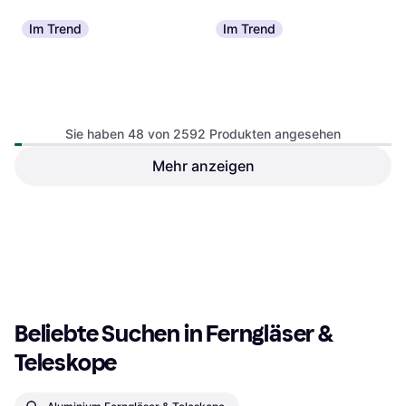
Im Trend
Im Trend
Sie haben 48 von 2592 Produkten angesehen
Mehr anzeigen
Bresser Junior Compact 6x21
Eschenbach Aida 3x25
Fernglas, x21
Fernglas, x25
€ 78,99
€ 19,95
8 Shops
8 Shops
1
2
3
...
29
...
54
Beliebte Suchen in Ferngläser & 
Teleskope