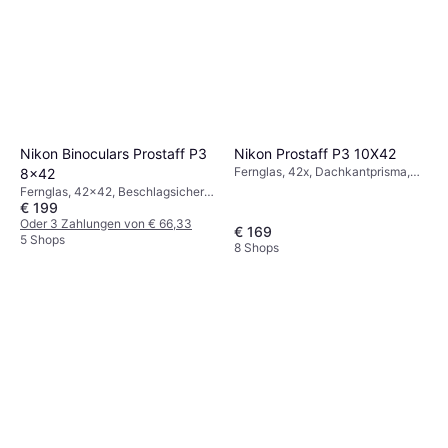
Nikon Prostaff P3 10X42
Nikon Binoculars Prostaff P3
Fernglas, 42x, Dachkantprisma,
8x42
Beschlagsicher, Mehrfach
Fernglas, 42x42, Beschlagsicher,
Beschichtet
€ 199
Mehrfach Beschichtet
Oder 3 Zahlungen von € 66,33
€ 169
5 Shops
8 Shops