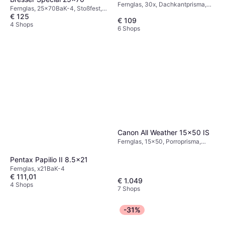
Fernglas, 30x, Dachkantprisma,
Fernglas, 25x70BaK-4, Stoßfest,
Stoßfest, Beschlagsicher,
€ 125
Mehrfach Beschichtet
€ 109
Mehrfach Beschichtet
4 Shops
6 Shops
Canon All Weather 15x50 IS
Fernglas, 15x50, Porroprisma,
Tripodhalterung, Bildstabilisierung,
Beschichtet
Pentax Papilio II 8.5x21
Fernglas, x21BaK-4
€ 111,01
€ 1.049
4 Shops
7 Shops
-31%