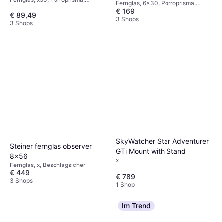
Fernglas, 6x30, Porroprisma,
Tripodhalterung, Mehrfach
€ 169
Vollständig Mehrfach Beschichtet
€ 89,49
Beschichtet
3 Shops
3 Shops
SkyWatcher Star Adventurer
Steiner fernglas observer
GTi Mount with Stand
8x56
x
Fernglas, x, Beschlagsicher
€ 449
€ 789
3 Shops
1 Shop
Im Trend