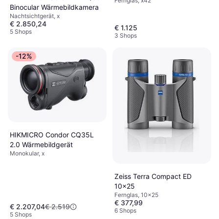
Fernglas, x42
Binocular Wärmebildkamera
Nachtsichtgerät, x
€ 2.850,24
€ 1.125
5 Shops
3 Shops
-12%
HIKMICRO Condor CQ35L
2.0 Wärmebildgerät
Monokular, x
Zeiss Terra Compact ED
10x25
Fernglas, 10x25
€ 377,99
€ 2.207,04
€ 2.519
6 Shops
5 Shops