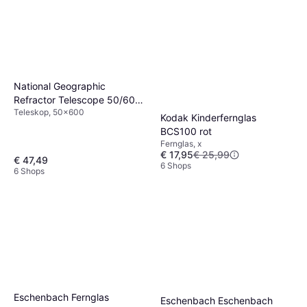
National Geographic
Refractor Telescope 50/600
Teleskop, 50x600
AZ
Kodak Kinderfernglas
BCS100 rot
Fernglas, x
€ 17,95
€ 25,99
€ 47,49
6 Shops
6 Shops
Eschenbach Fernglas
Eschenbach Eschenbach