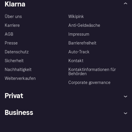
Klarna
Über uns
Wikipink
Karriere
Anti-Geldwäsche
AGB
Impressum
Presse
Barrierefreiheit
Datenschutz
Auto-Track
Sicherheit
Kontakt
Nachhaltigkeit
Kontaktinformationen für
Behörden
Weiterverkaufen
Corporate governance
Privat
Hilfe
Käuferschutzrichtlinien
Business
Einloggen
Beschwerden
Händlersupport
Entwicklerseite
Klarna App
Datenschutzeinstellungen