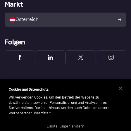
Händlerportal
Betriebsstatus
Markt
Shops entdecken
Dein Widerrufsrecht
Mit Klarna verkaufen
Plattformen und Partner
Österreich
Folgen
Cookies und Datenschutz
Wir verwenden Cookies, um den Betrieb der Website zu
gewährleisten, sowie zur Personalisierung und Analyse Ihres
Surfverhaltens. Darüber hinaus werden auch Daten an unsere
Werbepartner übermittelt.
Einstellungen ändern