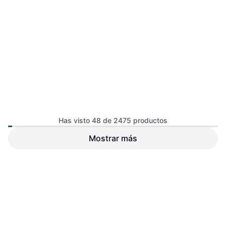
Has visto 48 de 2475 productos
Black Diamond Half Dome M-
L
Mostrar más
Black Diamond momentum
Casco de escalada, Unisexo
harness arnés Azul
Cinturón lumbar, Hombre
44,99 €
42,74 €
O 3 pagos de 14,99 € TAE 0%
¹
O 3 pagos de 14,24 € TAE 0%
¹
7 tiendas
7 tiendas
1
2
3
...
28
...
52