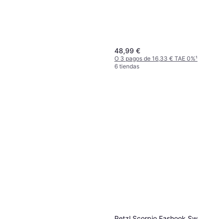
48,99 €
O 3 pagos de 16,33 € TAE 0%
¹
6 tiendas
Black Diamond Camalot C4
Petzl Scorpio Eashook Sw