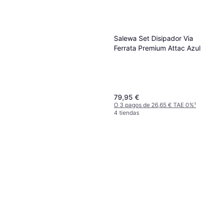
Black Diamond camalot
empotrador UNICA
Salewa Set Disipador Via
Leva
Ferrata Premium Attac Azul
55,43 €
O 3 pagos de 18,47 € TAE 0%
¹
9 tiendas
79,95 €
O 3 pagos de 26,65 € TAE 0%
¹
4 tiendas