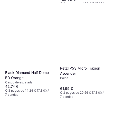
O 3 pagos de 44,33 € TAE 0%
¹
4 tiendas
Petzl P53 Micro Traxion
Black Diamond Half Dome -
Ascender
BD Orange
Polea
Casco de escalada
42,74 €
61,99 €
O 3 pagos de 14,24 € TAE 0%
¹
O 3 pagos de 20,66 € TAE 0%
¹
7 tiendas
7 tiendas