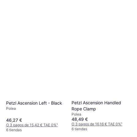
Petzl Ascension Handled
Petzl Ascension Left - Black
Polea
Rope Clamp
Polea
48,49 €
46,27 €
O 3 pagos de 16,16 € TAE 0%
¹
O 3 pagos de 15,42 € TAE 0%
¹
6 tiendas
6 tiendas