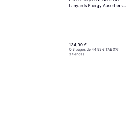
0.4
Lanyards Energy Absorbers
Leva
Naranja
64,95 €
O 3 pagos de 21,65 € TAE 0%
¹
7 tiendas
134,99 €
O 3 pagos de 44,99 € TAE 0%
¹
3 tiendas