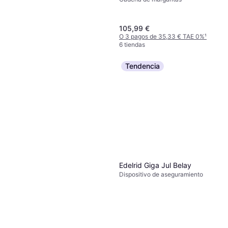
105,99 €
O 3 pagos de 35,33 € TAE 0%
¹
6 tiendas
Tendencia
Black Diamond Camalot C4 4
Leva
70,49 €
O 3 pagos de 23,49 € TAE 0%
¹
7 tiendas
Edelrid Giga Jul Belay
Dispositivo de aseguramiento