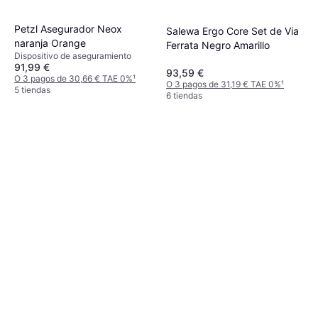
Petzl Asegurador Neox
Salewa Ergo Core Set de Via
naranja Orange
Ferrata Negro Amarillo
Dispositivo de aseguramiento
91,99 €
93,59 €
O 3 pagos de 30,66 € TAE 0%
¹
O 3 pagos de 31,19 € TAE 0%
¹
5 tiendas
6 tiendas