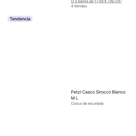
O 3 pagos de 17,06 € TAE 0%
¹
4 tiendas
Tendencia
Black Diamond Hotforge
Hybrid Quickdraw 6 Units
Mosquetón rápido
93,95 €
O 3 pagos de 31,31 € TAE 0%
¹
5 tiendas
Petzl Casco Sirocco Blanco
M L
Casco de escalada