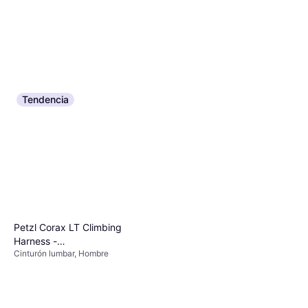
Tendencia
Petzl Corax LT Climbing
Harness -
Cinturón lumbar, Hombre
Blue/Orange/Multicolour