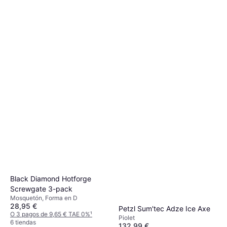
Petzl Elemento de Amarre
Connect Adjust
Cinta de escalada
43,79 €
O 3 pagos de 14,59 € TAE 0%
¹
5 tiendas
Black Diamond Hotforge
Screwgate 3-pack
Mosquetón, Forma en D
28,95 €
Petzl Sum'tec Adze Ice Axe
O 3 pagos de 9,65 € TAE 0%
¹
Piolet
6 tiendas
132,99 €