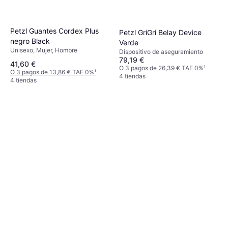
9 tiendas
Black Diamond Camalot C4 1
Petzl Guantes Cordex Plus
Petzl GriGri Belay Device
Leva
negro Black
Verde
58,49 €
Unisexo, Mujer, Hombre
Dispositivo de aseguramiento
O 3 pagos de 19,49 € TAE 0%
¹
79,19 €
8 tiendas
41,60 €
O 3 pagos de 26,39 € TAE 0%
¹
O 3 pagos de 13,86 € TAE 0%
¹
4 tiendas
4 tiendas