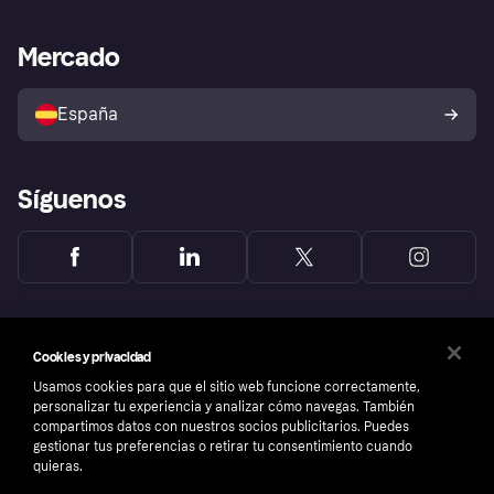
Nuestra promesa
Asistencia al comerciante
Portal de desarrolladores
Klarna app
Bienestar financiero
Acceso empresas
Estado operativo
Mercado
Directorio de tiendas
Configuración de privacidad
Vende con Klarna
Plataformas y socios
Política de protección al
comprador de Klarna
Tu derecho de desistimiento
España
Reclamaciones
Síguenos
Cookies y privacidad
Usamos cookies para que el sitio web funcione correctamente,
personalizar tu experiencia y analizar cómo navegas. También
compartimos datos con nuestros socios publicitarios. Puedes
gestionar tus preferencias o retirar tu consentimiento cuando
quieras.