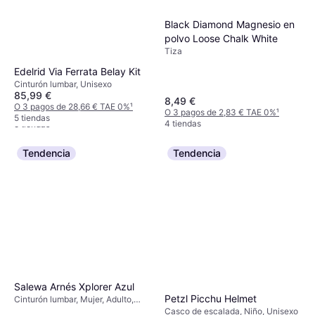
Black Diamond Magnesio en
polvo Loose Chalk White
Tiza
Black Diamond Cinta Exprés
Edelrid Via Ferrata Belay Kit
Quickdraw 12 cm
Cinturón lumbar, Unisexo
Mosquetón rápido
85,99 €
8,49 €
14,95 €
O 3 pagos de 28,66 € TAE 0%
¹
O 3 pagos de 2,83 € TAE 0%
¹
O 3 pagos de 4,98 € TAE 0%
¹
5 tiendas
4 tiendas
5 tiendas
Tendencia
Tendencia
Salewa Arnés Xplorer Azul
Petzl Picchu Helmet
Cinturón lumbar, Mujer, Adulto,
Unisexo
Casco de escalada, Niño, Unisexo