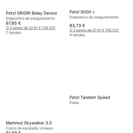
Petzl GriGri +
Petzl GRIGRI Belay Device
Dispositivo de aseguramiento
Dispositivo de aseguramiento
67,85 €
83,73 €
O 3 pagos de 22,61 € TAE 0%
¹
O 3 pagos de 27,91 € TAE 0%
¹
7 tiendas
4 tiendas
Black Diamond camalot z4
empotrador UNICA
Leva
65,35 €
O 3 pagos de 21,78 € TAE 0%
¹
6 tiendas
Petzl Tandem Speed
Polea
Mammut Skywalker 3.0
Casco de escalada, Unisexo
51,99 €